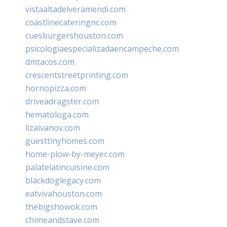
vistaaltadelveramendi.com
coastlinecateringnc.com
cuesburgershouston.com
psicologiaespecializadaencampeche.com
dmtacos.com
crescentstreetprinting.com
hornopizza.com
driveadragster.com
hematologa.com
lizaivanov.com
guesttinyhomes.com
home-plow-by-meyer.com
palatelatincuisine.com
blackdoglegacy.com
eatvivahouston.com
thebigshowok.com
chimeandstave.com