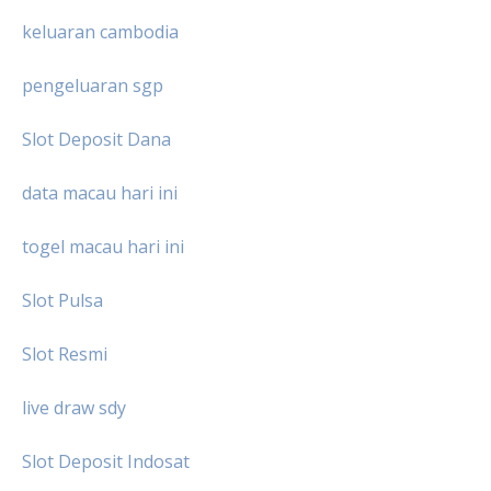
keluaran cambodia
pengeluaran sgp
Slot Deposit Dana
data macau hari ini
togel macau hari ini
Slot Pulsa
Slot Resmi
live draw sdy
Slot Deposit Indosat