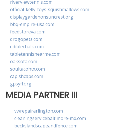
riverviewtennis.com
official-kelly-toys-squishmallows.com
displaygardenonsuncrest.org
bbq-empire-usa.com
feedstoreva.com
drogopets.com
ediblechalk.com
tabletennisnearme.com
oaksofa.com
soultacohtx.com
capishcaps.com
gpsyfl.org
MEDIA PARTNER III
vwrepairarlington.com
cleaningservicebaltimore-md.com
beckslandscapeandfence.com