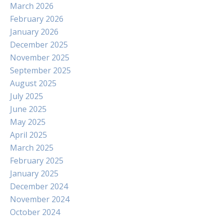
March 2026
February 2026
January 2026
December 2025
November 2025
September 2025
August 2025
July 2025
June 2025
May 2025
April 2025
March 2025
February 2025
January 2025
December 2024
November 2024
October 2024