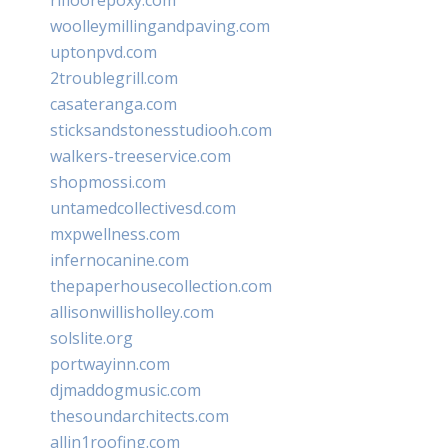
woolleymillingandpaving.com
uptonpvd.com
2troublegrill.com
casateranga.com
sticksandstonesstudiooh.com
walkers-treeservice.com
shopmossi.com
untamedcollectivesd.com
mxpwellness.com
infernocanine.com
thepaperhousecollection.com
allisonwillisholley.com
solslite.org
portwayinn.com
djmaddogmusic.com
thesoundarchitects.com
allin1roofing.com