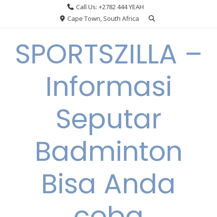
Skip
Call Us: +2782 444 YEAH
to
Cape Town, South Africa
content
SPORTSZILLA –
Informasi
Seputar
Badminton
Bisa Anda
coba