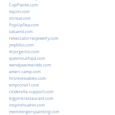
CupPlante.com
mpzin.com
stcreal.com
PopUpFlea.com
valueml.com
rebeccatorresjewelry.com
jmpbliss.com
drjorgerico.com
queensushipa.com
wendyweimerdds.com
ameri-camp.com
hrsreceivables.com
empconst1.com
cinderella-support.com
bigpinkrestaurant.com
inspirehuahin.com
memmingerspainting.com