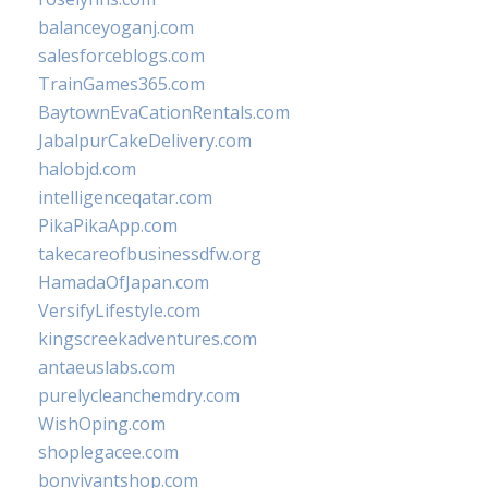
balanceyoganj.com
salesforceblogs.com
TrainGames365.com
BaytownEvaCationRentals.com
JabalpurCakeDelivery.com
halobjd.com
intelligenceqatar.com
PikaPikaApp.com
takecareofbusinessdfw.org
HamadaOfJapan.com
VersifyLifestyle.com
kingscreekadventures.com
antaeuslabs.com
purelycleanchemdry.com
WishOping.com
shoplegacee.com
bonvivantshop.com