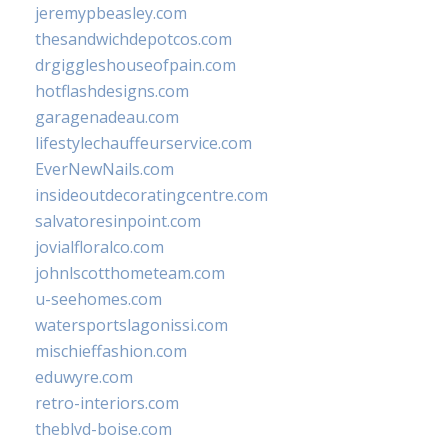
jeremypbeasley.com
thesandwichdepotcos.com
drgiggleshouseofpain.com
hotflashdesigns.com
garagenadeau.com
lifestylechauffeurservice.com
EverNewNails.com
insideoutdecoratingcentre.com
salvatoresinpoint.com
jovialfloralco.com
johnlscotthometeam.com
u-seehomes.com
watersportslagonissi.com
mischieffashion.com
eduwyre.com
retro-interiors.com
theblvd-boise.com