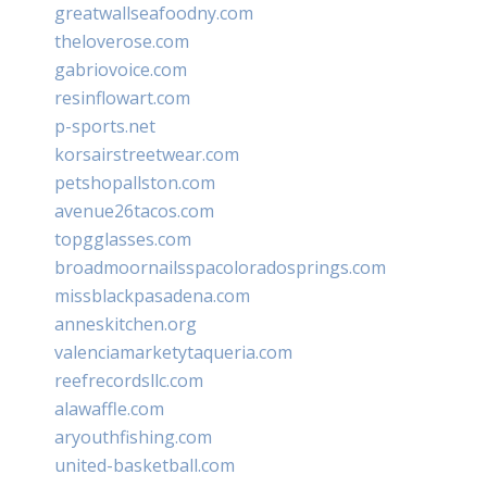
greatwallseafoodny.com
theloverose.com
gabriovoice.com
resinflowart.com
p-sports.net
korsairstreetwear.com
petshopallston.com
avenue26tacos.com
topgglasses.com
broadmoornailsspacoloradosprings.com
missblackpasadena.com
anneskitchen.org
valenciamarketytaqueria.com
reefrecordsllc.com
alawaffle.com
aryouthfishing.com
united-basketball.com