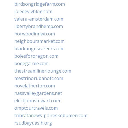
birdsongridgefarm.com
joiedevivblog.com
valera-amsterdam.com
libertybrandhemp.com
norwoodinnwi.com
neighboursmarket.com
blackanguscareers.com
bolesfororegon.com
bodega-ole.com
thestreamlinerlounge.com
mestrinorubanofc.com
novelatherton.com
nassvalleygardens.net
electjohnstewart.com
omptourtravels.com
tribratanews-polreskebumen.com
rsudbayuasih.org