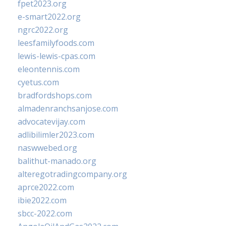
fpet2023.org
e-smart2022.org
ngrc2022.org
leesfamilyfoods.com
lewis-lewis-cpas.com
eleontennis.com
cyetus.com
bradfordshops.com
almadenranchsanjose.com
advocatevijay.com
adlibilimler2023.com
naswwebed.org
balithut-manado.org
alteregotradingcompany.org
aprce2022.com
ibie2022.com
sbcc-2022.com