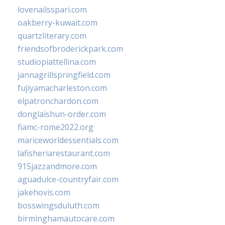
lovenailsspari.com
oakberry-kuwait.com
quartzliterary.com
friendsofbroderickpark.com
studiopiattellina.com
jannagrillspringfield.com
fujiyamacharleston.com
elpatronchardon.com
donglaishun-order.com
fiamc-rome2022.org
mariceworldessentials.com
lafisheriarestaurant.com
915jazzandmore.com
aguadulce-countryfair.com
jakehovis.com
bosswingsduluth.com
birminghamautocare.com