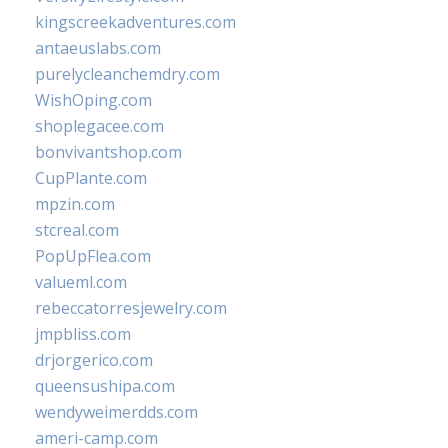
kingscreekadventures.com
antaeuslabs.com
purelycleanchemdry.com
WishOping.com
shoplegacee.com
bonvivantshop.com
CupPlante.com
mpzin.com
stcreal.com
PopUpFlea.com
valueml.com
rebeccatorresjewelry.com
jmpbliss.com
drjorgerico.com
queensushipa.com
wendyweimerdds.com
ameri-camp.com