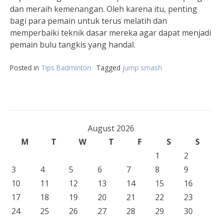
dan meraih kemenangan. Oleh karena itu, penting
bagi para pemain untuk terus melatih dan
memperbaiki teknik dasar mereka agar dapat menjadi
pemain bulu tangkis yang handal.
Posted in
Tips Badminton
Tagged
jump smash
August 2026
M
T
W
T
F
S
S
1
2
3
4
5
6
7
8
9
10
11
12
13
14
15
16
17
18
19
20
21
22
23
24
25
26
27
28
29
30