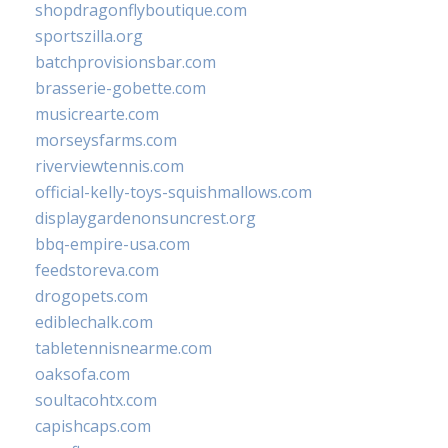
shopdragonflyboutique.com
sportszilla.org
batchprovisionsbar.com
brasserie-gobette.com
musicrearte.com
morseysfarms.com
riverviewtennis.com
official-kelly-toys-squishmallows.com
displaygardenonsuncrest.org
bbq-empire-usa.com
feedstoreva.com
drogopets.com
ediblechalk.com
tabletennisnearme.com
oaksofa.com
soultacohtx.com
capishcaps.com