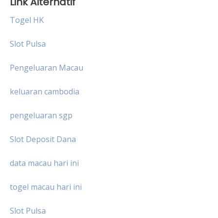
Link Alternatif
Togel HK
Slot Pulsa
Pengeluaran Macau
keluaran cambodia
pengeluaran sgp
Slot Deposit Dana
data macau hari ini
togel macau hari ini
Slot Pulsa