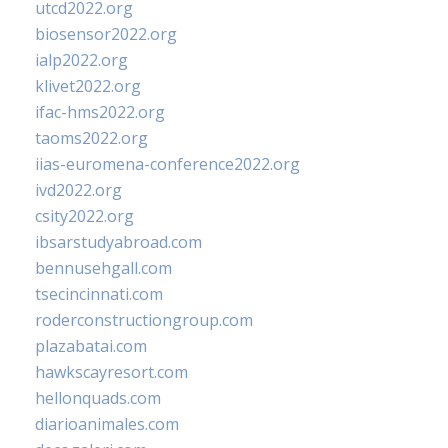
utcd2022.org
biosensor2022.org
ialp2022.org
klivet2022.org
ifac-hms2022.org
taoms2022.org
iias-euromena-conference2022.org
ivd2022.org
csity2022.org
ibsarstudyabroad.com
bennusehgall.com
tsecincinnati.com
roderconstructiongroup.com
plazabatai.com
hawkscayresort.com
hellonquads.com
diarioanimales.com