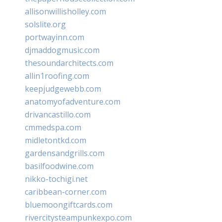
allisonwillisholley.com
solslite.org
portwayinn.com
djmaddogmusic.com
thesoundarchitects.com
allin1roofing.com
keepjudgewebb.com
anatomyofadventure.com
drivancastillo.com
cmmedspa.com
midletontkd.com
gardensandgrills.com
basilfoodwine.com
nikko-tochigi.net
caribbean-corner.com
bluemoongiftcards.com
rivercitysteampunkexpo.com