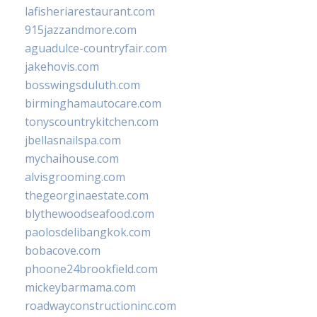
lafisheriarestaurant.com
915jazzandmore.com
aguadulce-countryfair.com
jakehovis.com
bosswingsduluth.com
birminghamautocare.com
tonyscountrykitchen.com
jbellasnailspa.com
mychaihouse.com
alvisgrooming.com
thegeorginaestate.com
blythewoodseafood.com
paolosdelibangkok.com
bobacove.com
phoone24brookfield.com
mickeybarmama.com
roadwayconstructioninc.com