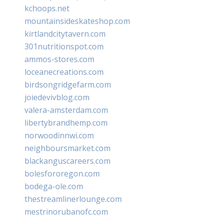
kchoops.net
mountainsideskateshop.com
kirtlandcitytavern.com
301nutritionspot.com
ammos-stores.com
loceanecreations.com
birdsongridgefarm.com
joiedevivblog.com
valera-amsterdam.com
libertybrandhemp.com
norwoodinnwi.com
neighboursmarket.com
blackanguscareers.com
bolesfororegon.com
bodega-ole.com
thestreamlinerlounge.com
mestrinorubanofc.com