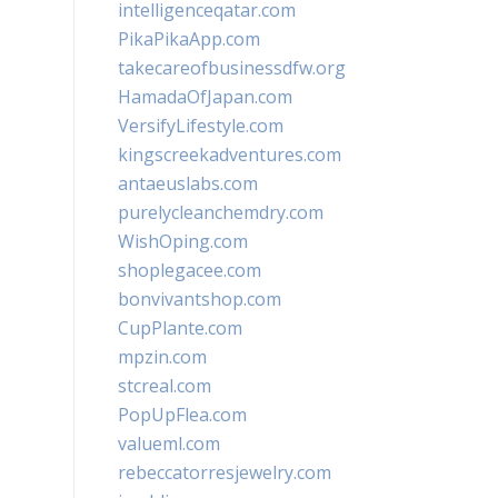
intelligenceqatar.com
PikaPikaApp.com
takecareofbusinessdfw.org
HamadaOfJapan.com
VersifyLifestyle.com
kingscreekadventures.com
antaeuslabs.com
purelycleanchemdry.com
WishOping.com
shoplegacee.com
bonvivantshop.com
CupPlante.com
mpzin.com
stcreal.com
PopUpFlea.com
valueml.com
rebeccatorresjewelry.com