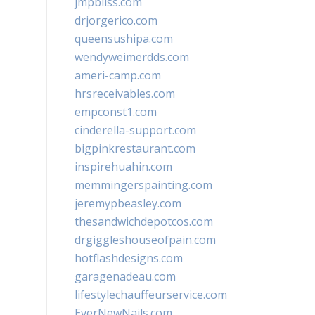
jmpbliss.com
drjorgerico.com
queensushipa.com
wendyweimerdds.com
ameri-camp.com
hrsreceivables.com
empconst1.com
cinderella-support.com
bigpinkrestaurant.com
inspirehuahin.com
memmingerspainting.com
jeremypbeasley.com
thesandwichdepotcos.com
drgiggleshouseofpain.com
hotflashdesigns.com
garagenadeau.com
lifestylechauffeurservice.com
EverNewNails.com