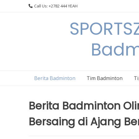
Skip
Call Us: +2782 444 YEAH
to
content
SPORTSZ
Badm
Berita Badminton
Tim Badminton
T
Berita Badminton Oli
Bersaing di Ajang Be