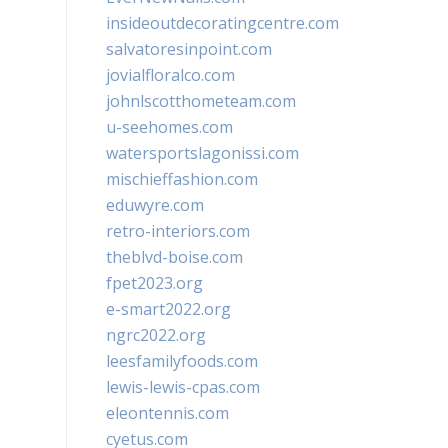
insideoutdecoratingcentre.com
salvatoresinpoint.com
jovialfloralco.com
johnlscotthometeam.com
u-seehomes.com
watersportslagonissi.com
mischieffashion.com
eduwyre.com
retro-interiors.com
theblvd-boise.com
fpet2023.org
e-smart2022.org
ngrc2022.org
leesfamilyfoods.com
lewis-lewis-cpas.com
eleontennis.com
cyetus.com