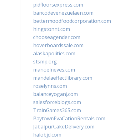
pidfloorsexpress.com
bancodevenezuelaen.com
bettermoodfoodcorporation.com
hingstonnt.com
chooseagender.com
hoverboardssale.com
alaskapolitics.com
stsmp.org
manoelneves.com
mandelaeffectlibrary.com
roselynns.com
balanceyoganj.com
salesforceblogs.com
TrainGames365.com
BaytownEvaCationRentals.com
JabalpurCakeDelivery.com
halobjd.com