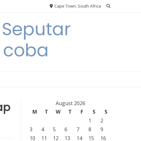
Cape Town, South Africa
 Seputar
 coba
ap
August 2026
M
T
W
T
F
S
S
1
2
3
4
5
6
7
8
9
10
11
12
13
14
15
16