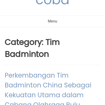
Menu
Category:
Tim
Badminton
Perkembangan Tim
Badminton China Sebagai
Kekuatan Utama dalam
Cabang Olahraga Bulu