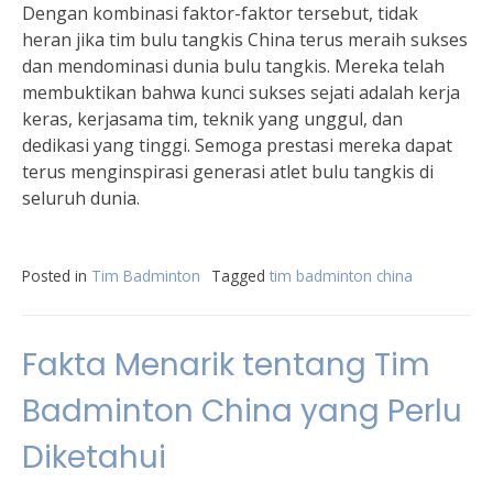
Dengan kombinasi faktor-faktor tersebut, tidak
heran jika tim bulu tangkis China terus meraih sukses
dan mendominasi dunia bulu tangkis. Mereka telah
membuktikan bahwa kunci sukses sejati adalah kerja
keras, kerjasama tim, teknik yang unggul, dan
dedikasi yang tinggi. Semoga prestasi mereka dapat
terus menginspirasi generasi atlet bulu tangkis di
seluruh dunia.
Posted in
Tim Badminton
Tagged
tim badminton china
Fakta Menarik tentang Tim
Badminton China yang Perlu
Diketahui