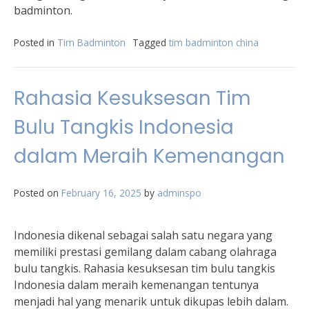
badminton.
Posted in
Tim Badminton
Tagged
tim badminton china
Rahasia Kesuksesan Tim
Bulu Tangkis Indonesia
dalam Meraih Kemenangan
Posted on
February 16, 2025
by
adminspo
Indonesia dikenal sebagai salah satu negara yang
memiliki prestasi gemilang dalam cabang olahraga
bulu tangkis. Rahasia kesuksesan tim bulu tangkis
Indonesia dalam meraih kemenangan tentunya
menjadi hal yang menarik untuk dikupas lebih dalam.