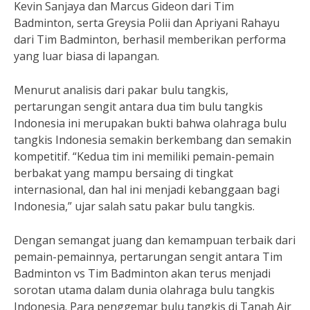
Kevin Sanjaya dan Marcus Gideon dari Tim
Badminton, serta Greysia Polii dan Apriyani Rahayu
dari Tim Badminton, berhasil memberikan performa
yang luar biasa di lapangan.
Menurut analisis dari pakar bulu tangkis,
pertarungan sengit antara dua tim bulu tangkis
Indonesia ini merupakan bukti bahwa olahraga bulu
tangkis Indonesia semakin berkembang dan semakin
kompetitif. “Kedua tim ini memiliki pemain-pemain
berbakat yang mampu bersaing di tingkat
internasional, dan hal ini menjadi kebanggaan bagi
Indonesia,” ujar salah satu pakar bulu tangkis.
Dengan semangat juang dan kemampuan terbaik dari
pemain-pemainnya, pertarungan sengit antara Tim
Badminton vs Tim Badminton akan terus menjadi
sorotan utama dalam dunia olahraga bulu tangkis
Indonesia. Para penggemar bulu tangkis di Tanah Air