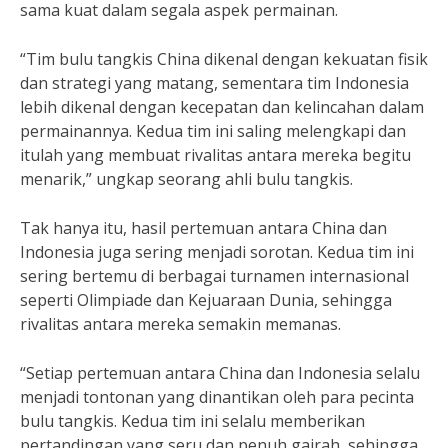
sama kuat dalam segala aspek permainan.
“Tim bulu tangkis China dikenal dengan kekuatan fisik
dan strategi yang matang, sementara tim Indonesia
lebih dikenal dengan kecepatan dan kelincahan dalam
permainannya. Kedua tim ini saling melengkapi dan
itulah yang membuat rivalitas antara mereka begitu
menarik,” ungkap seorang ahli bulu tangkis.
Tak hanya itu, hasil pertemuan antara China dan
Indonesia juga sering menjadi sorotan. Kedua tim ini
sering bertemu di berbagai turnamen internasional
seperti Olimpiade dan Kejuaraan Dunia, sehingga
rivalitas antara mereka semakin memanas.
“Setiap pertemuan antara China dan Indonesia selalu
menjadi tontonan yang dinantikan oleh para pecinta
bulu tangkis. Kedua tim ini selalu memberikan
pertandingan yang seru dan penuh gairah, sehingga