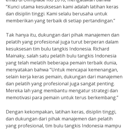
“Kunci utama kesuksesan kami adalah latihan keras
dan disiplin tinggi. Kami selalu berusaha untuk
memberikan yang terbaik di setiap pertandingan.”
Tak hanya itu, dukungan dari pihak manajemen dan
pelatih yang profesional juga turut berperan dalam
kesuksesan tim bulu tangkis Indonesia. Richard
Mainaky, salah satu pelatih bulu tangkis Indonesia
yang telah melatih beberapa pemain terbaik dunia,
menyatakan bahwa “Untuk mencapai kemenangan,
selain kerja keras pemain, dukungan dari manajemen
dan pelatih yang profesional juga sangat penting.
Mereka lah yang membantu mengatur strategi dan
memotivasi para pemain untuk terus berkembang.”
Dengan kekompakan, latihan keras, disiplin tinggi,
dan dukungan dari pihak manajemen dan pelatih
yang profesional, tim bulu tangkis Indonesia mampu