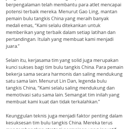
berpengalaman telah membantu para atlet mencapai
potensi terbaik mereka. Menurut Gao Ling, mantan
pemain bulu tangkis China yang meraih banyak
medali emas, “Kami selalu ditekankan untuk
memberikan yang terbaik dalam setiap latihan dan
pertandingan. Itulah yang membuat kami menjadi
juara.”
Selain itu, kerjasama tim yang solid juga merupakan
kunci sukses bagi tim bulu tangkis China. Para pemain
bekerja sama secara harmonis dan saling mendukung
satu sama lain. Menurut Lin Dan, legenda bulu
tangkis China, “Kami selalu saling mendukung dan
memotivasi satu sama lain. Semangat tim inilah yang
membuat kami kuat dan tidak terkalahkan.”
Keunggulan teknis juga menjadi faktor penting dalam
kesuksesan tim bulu tangkis China. Mereka terus