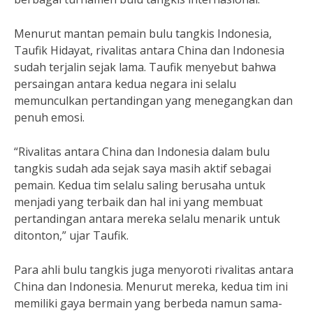
Menurut mantan pemain bulu tangkis Indonesia,
Taufik Hidayat, rivalitas antara China dan Indonesia
sudah terjalin sejak lama. Taufik menyebut bahwa
persaingan antara kedua negara ini selalu
memunculkan pertandingan yang menegangkan dan
penuh emosi.
“Rivalitas antara China dan Indonesia dalam bulu
tangkis sudah ada sejak saya masih aktif sebagai
pemain. Kedua tim selalu saling berusaha untuk
menjadi yang terbaik dan hal ini yang membuat
pertandingan antara mereka selalu menarik untuk
ditonton,” ujar Taufik.
Para ahli bulu tangkis juga menyoroti rivalitas antara
China dan Indonesia. Menurut mereka, kedua tim ini
memiliki gaya bermain yang berbeda namun sama-