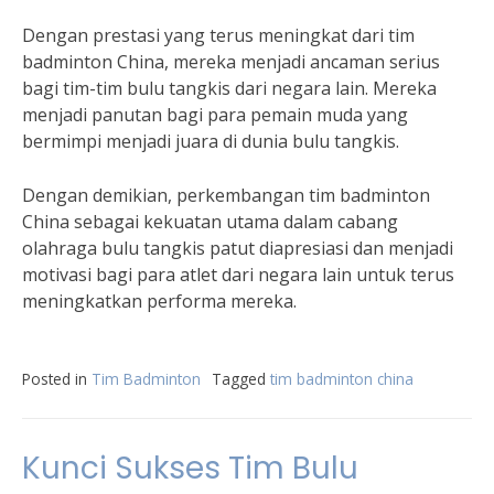
Dengan prestasi yang terus meningkat dari tim
badminton China, mereka menjadi ancaman serius
bagi tim-tim bulu tangkis dari negara lain. Mereka
menjadi panutan bagi para pemain muda yang
bermimpi menjadi juara di dunia bulu tangkis.
Dengan demikian, perkembangan tim badminton
China sebagai kekuatan utama dalam cabang
olahraga bulu tangkis patut diapresiasi dan menjadi
motivasi bagi para atlet dari negara lain untuk terus
meningkatkan performa mereka.
Posted in
Tim Badminton
Tagged
tim badminton china
Kunci Sukses Tim Bulu