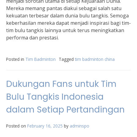
menjadi sorotan utama di setiap Kejuaraan Dunia.
Mereka memang pantas diakui sebagai salah satu
kekuatan terbesar dalam dunia bulu tangkis. Semoga
keberhasilan mereka dapat menjadi inspirasi bagi tim-
tim bulu tangkis lainnya untuk terus meningkatkan
performa dan prestasi.
Posted in
Tim Badminton
Tagged
tim badminton china
Dukungan Fans untuk Tim
Bulu Tangkis Indonesia
dalam Setiap Pertandingan
Posted on
February 16, 2025
by
adminspo