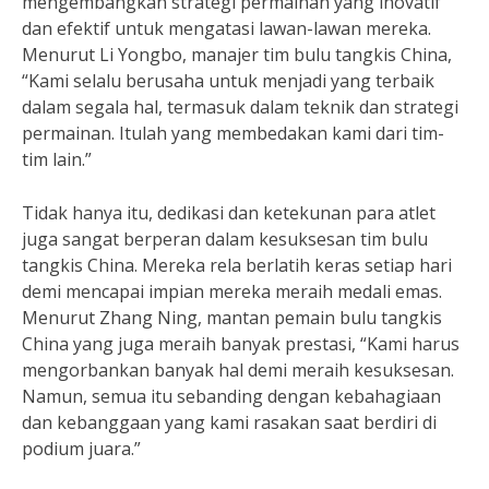
mengembangkan strategi permainan yang inovatif
dan efektif untuk mengatasi lawan-lawan mereka.
Menurut Li Yongbo, manajer tim bulu tangkis China,
“Kami selalu berusaha untuk menjadi yang terbaik
dalam segala hal, termasuk dalam teknik dan strategi
permainan. Itulah yang membedakan kami dari tim-
tim lain.”
Tidak hanya itu, dedikasi dan ketekunan para atlet
juga sangat berperan dalam kesuksesan tim bulu
tangkis China. Mereka rela berlatih keras setiap hari
demi mencapai impian mereka meraih medali emas.
Menurut Zhang Ning, mantan pemain bulu tangkis
China yang juga meraih banyak prestasi, “Kami harus
mengorbankan banyak hal demi meraih kesuksesan.
Namun, semua itu sebanding dengan kebahagiaan
dan kebanggaan yang kami rasakan saat berdiri di
podium juara.”