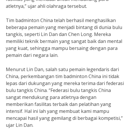
atletnya,” ujar ahli olahraga tersebut.
Tim badminton China telah berhasil menghasilkan
beberapa pemain yang menjadi bintang di dunia bulu
tangkis, seperti Lin Dan dan Chen Long. Mereka
memiliki teknik bermain yang sangat baik dan mental
yang kuat, sehingga mampu bersaing dengan para
pemain dari negara lain.
Menurut Lin Dan, salah satu pemain legendaris dari
China, perkembangan tim badminton China ini tidak
lepas dari dukungan yang mereka terima dari federasi
bulu tangkis China. “Federasi bulu tangkis China
sangat mendukung para atletnya dengan
memberikan fasilitas terbaik dan pelatihan yang
intensif. Hal ini lah yang membuat kami mampu
mencapai hasil yang gemilang di berbagai kompetisi,”
ujar Lin Dan.