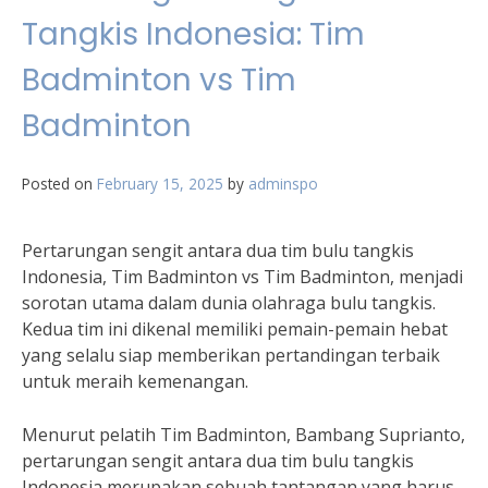
Tangkis Indonesia: Tim
Badminton vs Tim
Badminton
Posted on
February 15, 2025
by
adminspo
Pertarungan sengit antara dua tim bulu tangkis
Indonesia, Tim Badminton vs Tim Badminton, menjadi
sorotan utama dalam dunia olahraga bulu tangkis.
Kedua tim ini dikenal memiliki pemain-pemain hebat
yang selalu siap memberikan pertandingan terbaik
untuk meraih kemenangan.
Menurut pelatih Tim Badminton, Bambang Suprianto,
pertarungan sengit antara dua tim bulu tangkis
Indonesia merupakan sebuah tantangan yang harus