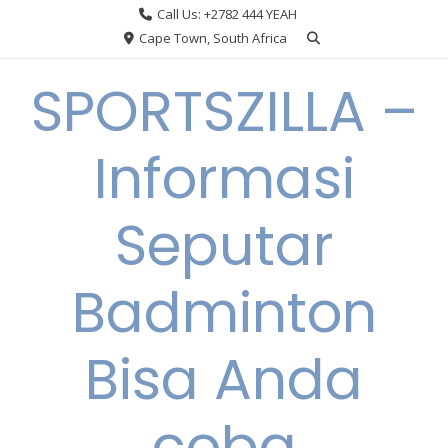
Skip
Call Us: +2782 444 YEAH
to
Cape Town, South Africa
content
SPORTSZILLA –
Informasi
Seputar
Badminton
Bisa Anda
coba