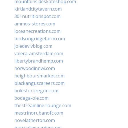
mountainsideskateshop.com
kirtlandcitytavern.com
301nutritionspot.com
ammos-stores.com
loceanecreations.com
birdsongridgefarm.com
joiedevivblog.com
valera-amsterdam.com
libertybrandhemp.com
norwoodinnwi.com
neighboursmarket.com
blackanguscareers.com
bolesfororegon.com
bodega-ole.com
thestreamlinerlounge.com
mestrinorubanofc.com
novelatherton.com
nassvalleygardens.net