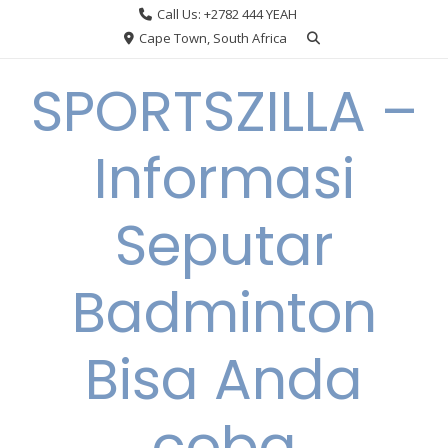
Skip
Call Us: +2782 444 YEAH
to
Cape Town, South Africa
content
SPORTSZILLA –
Informasi
Seputar
Badminton
Bisa Anda
coba