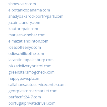
shoes-vert.com
elbotanicopanama.com
shadyoaksrockportrvpark.com
jccoinlaundry.com
kautorepair.com
marjaeswinebar.com
elmazatlanclinton.com
ideacoffeenyc.com
odieschillicothe.com
lacantinitagalesburg.com
pizzadeliverybristol.com
greenstarsmogcheck.com
happypawspl.com
callahansautoservicecenter.com
georgiascornermarket.com
perfectfit24-7.com
portugalprivatedriver.com