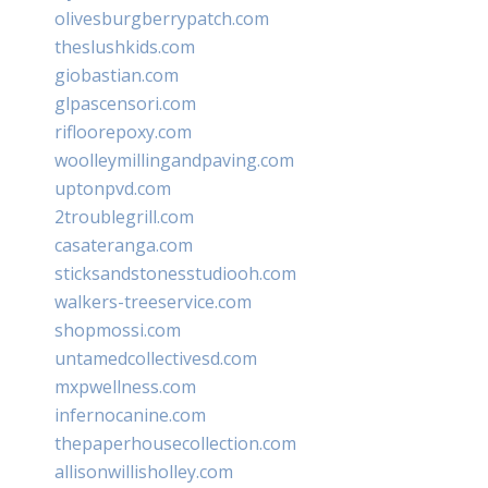
olivesburgberrypatch.com
theslushkids.com
giobastian.com
glpascensori.com
rifloorepoxy.com
woolleymillingandpaving.com
uptonpvd.com
2troublegrill.com
casateranga.com
sticksandstonesstudiooh.com
walkers-treeservice.com
shopmossi.com
untamedcollectivesd.com
mxpwellness.com
infernocanine.com
thepaperhousecollection.com
allisonwillisholley.com