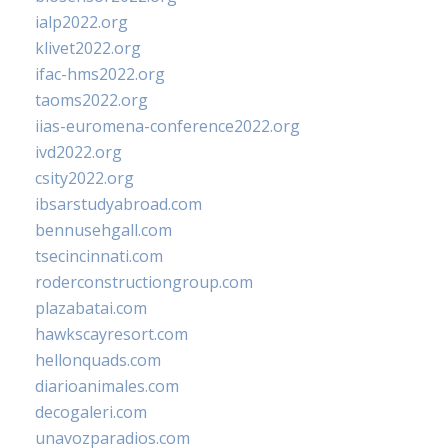
ialp2022.org
klivet2022.org
ifac-hms2022.org
taoms2022.org
iias-euromena-conference2022.org
ivd2022.org
csity2022.org
ibsarstudyabroad.com
bennusehgall.com
tsecincinnati.com
roderconstructiongroup.com
plazabatai.com
hawkscayresort.com
hellonquads.com
diarioanimales.com
decogaleri.com
unavozparadios.com