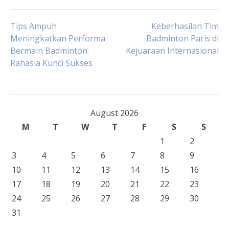
Post
Tips Ampuh
Keberhasilan Tim
Meningkatkan Performa
Badminton Paris di
Bermain Badminton:
Kejuaraan Internasional
navigation
Rahasia Kunci Sukses
August 2026
M
T
W
T
F
S
S
1
2
3
4
5
6
7
8
9
10
11
12
13
14
15
16
17
18
19
20
21
22
23
24
25
26
27
28
29
30
31