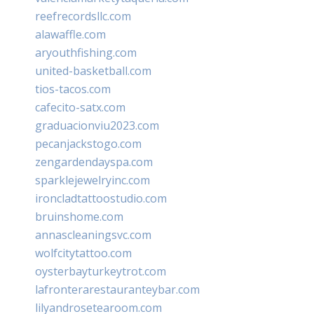
reefrecordsllc.com
alawaffle.com
aryouthfishing.com
united-basketball.com
tios-tacos.com
cafecito-satx.com
graduacionviu2023.com
pecanjackstogo.com
zengardendayspa.com
sparklejewelryinc.com
ironcladtattoostudio.com
bruinshome.com
annascleaningsvc.com
wolfcitytattoo.com
oysterbayturkeytrot.com
lafronterarestauranteybar.com
lilyandrosetearoom.com