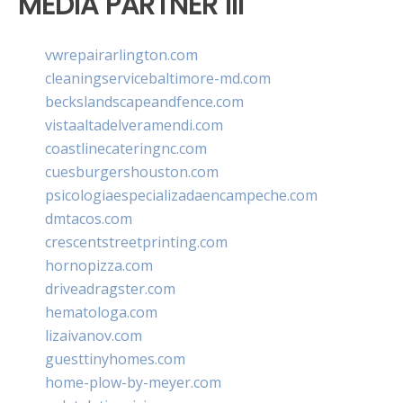
MEDIA PARTNER III
vwrepairarlington.com
cleaningservicebaltimore-md.com
beckslandscapeandfence.com
vistaaltadelveramendi.com
coastlinecateringnc.com
cuesburgershouston.com
psicologiaespecializadaencampeche.com
dmtacos.com
crescentstreetprinting.com
hornopizza.com
driveadragster.com
hematologa.com
lizaivanov.com
guesttinyhomes.com
home-plow-by-meyer.com