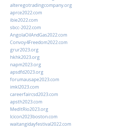
alteregotradingcompany.org
aprce2022.com
ibie2022.com
sbcc-2022.com
AngolaOilAndGas2022.com
Convoy4Freedom2022.com
grur2023.org
hkhk2023.org
napm2023.org
apsdfd2023.org
forumausape2023.com
imkl2023.com
careerfaircsd2023.com
apsth2023.com
MedItRio2023.org
lcicon2023boston.com
waitangidayfestival2022.com