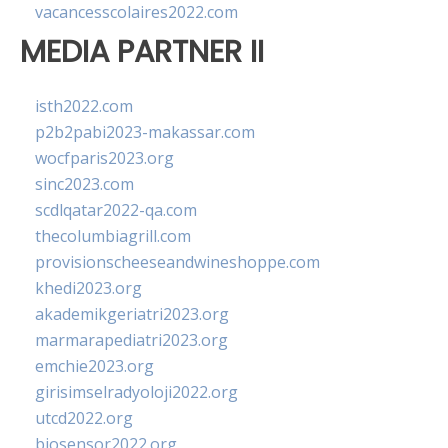
vacancesscolaires2022.com
MEDIA PARTNER II
isth2022.com
p2b2pabi2023-makassar.com
wocfparis2023.org
sinc2023.com
scdlqatar2022-qa.com
thecolumbiagrill.com
provisionscheeseandwineshoppe.com
khedi2023.org
akademikgeriatri2023.org
marmarapediatri2023.org
emchie2023.org
girisimselradyoloji2022.org
utcd2022.org
biosensor2022.org