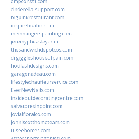
empconst1.com
cinderella-support.com
bigpinkrestaurant.com
inspirehuahin.com
memmingerspainting.com
jeremypbeasley.com
thesandwichdepotcos.com
drgiggleshouseofpain.com
hotflashdesigns.com
garagenadeau.com
lifestylechauffeurservice.com
EverNewNails.com
insideoutdecoratingcentre.com
salvatoresinpoint.com
jovialfloralco.com
johnlscotthometeam.com
u-seehomes.com
watersportslagonissi.com