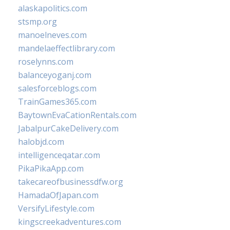
alaskapolitics.com
stsmp.org
manoelneves.com
mandelaeffectlibrary.com
roselynns.com
balanceyoganj.com
salesforceblogs.com
TrainGames365.com
BaytownEvaCationRentals.com
JabalpurCakeDelivery.com
halobjd.com
intelligenceqatar.com
PikaPikaApp.com
takecareofbusinessdfw.org
HamadaOfJapan.com
VersifyLifestyle.com
kingscreekadventures.com