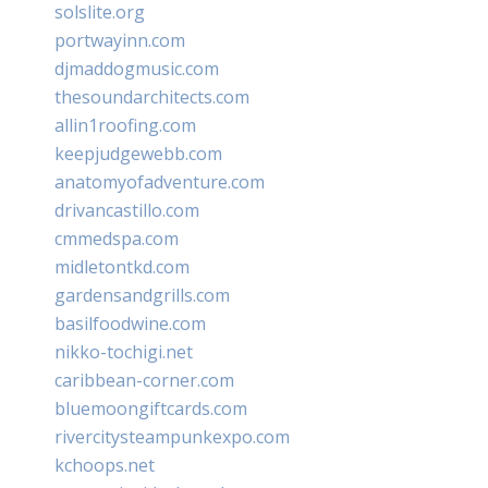
solslite.org
portwayinn.com
djmaddogmusic.com
thesoundarchitects.com
allin1roofing.com
keepjudgewebb.com
anatomyofadventure.com
drivancastillo.com
cmmedspa.com
midletontkd.com
gardensandgrills.com
basilfoodwine.com
nikko-tochigi.net
caribbean-corner.com
bluemoongiftcards.com
rivercitysteampunkexpo.com
kchoops.net