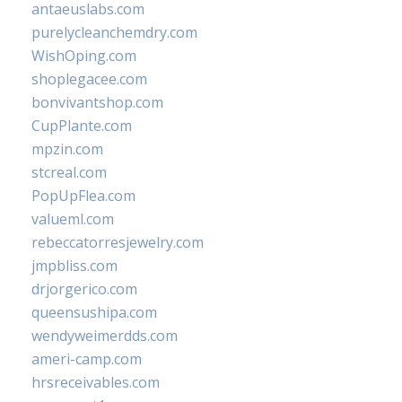
antaeuslabs.com
purelycleanchemdry.com
WishOping.com
shoplegacee.com
bonvivantshop.com
CupPlante.com
mpzin.com
stcreal.com
PopUpFlea.com
valueml.com
rebeccatorresjewelry.com
jmpbliss.com
drjorgerico.com
queensushipa.com
wendyweimerdds.com
ameri-camp.com
hrsreceivables.com