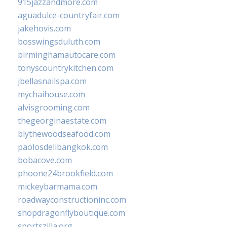
915jazzandmore.com
aguadulce-countryfair.com
jakehovis.com
bosswingsduluth.com
birminghamautocare.com
tonyscountrykitchen.com
jbellasnailspa.com
mychaihouse.com
alvisgrooming.com
thegeorginaestate.com
blythewoodseafood.com
paolosdelibangkok.com
bobacove.com
phoone24brookfield.com
mickeybarmama.com
roadwayconstructioninc.com
shopdragonflyboutique.com
sportszilla.org