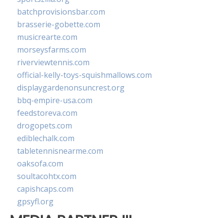
batchprovisionsbar.com
brasserie-gobette.com
musicrearte.com
morseysfarms.com
riverviewtennis.com
official-kelly-toys-squishmallows.com
displaygardenonsuncrest.org
bbq-empire-usa.com
feedstoreva.com
drogopets.com
ediblechalk.com
tabletennisnearme.com
oaksofa.com
soultacohtx.com
capishcaps.com
gpsyfl.org