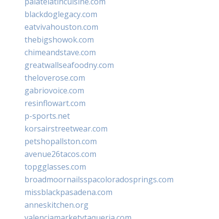
palatelatincuisine.com
blackdoglegacy.com
eatvivahouston.com
thebigshowok.com
chimeandstave.com
greatwallseafoodny.com
theloverose.com
gabriovoice.com
resinflowart.com
p-sports.net
korsairstreetwear.com
petshopallston.com
avenue26tacos.com
topgglasses.com
broadmoornailsspacoloradosprings.com
missblackpasadena.com
anneskitchen.org
valenciamarketytaqueria.com