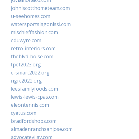
jovialfloralco.com
johnlscotthometeam.com
u-seehomes.com
watersportslagonissi.com
mischieffashion.com
eduwyre.com
retro-interiors.com
theblvd-boise.com
fpet2023.org
e-smart2022.org
ngrc2022.org
leesfamilyfoods.com
lewis-lewis-cpas.com
eleontennis.com
cyetus.com
bradfordshops.com
almadenranchsanjose.com
advocatevijay.com