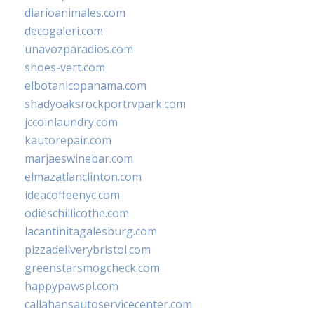
diarioanimales.com
decogaleri.com
unavozparadios.com
shoes-vert.com
elbotanicopanama.com
shadyoaksrockportrvpark.com
jccoinlaundry.com
kautorepair.com
marjaeswinebar.com
elmazatlanclinton.com
ideacoffeenyc.com
odieschillicothe.com
lacantinitagalesburg.com
pizzadeliverybristol.com
greenstarsmogcheck.com
happypawspl.com
callahansautoservicecenter.com