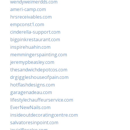
wendyweimerdds.com
ameri-camp.com
hrsreceivables.com
empconst1.com
cinderella-support.com
bigpinkrestaurant.com
inspirehuahin.com
memmingerspainting.com
jeremypbeasley.com
thesandwichdepotcos.com
drgiggleshouseofpain.com
hotflashdesigns.com
garagenadeau.com
lifestylechauffeurservice.com
EverNewNails.com
insideoutdecoratingcentre.com
salvatoresinpoint.com