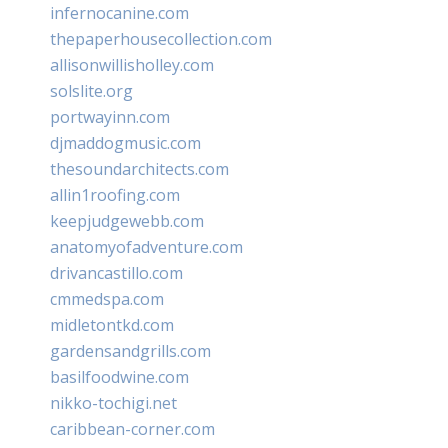
infernocanine.com
thepaperhousecollection.com
allisonwillisholley.com
solslite.org
portwayinn.com
djmaddogmusic.com
thesoundarchitects.com
allin1roofing.com
keepjudgewebb.com
anatomyofadventure.com
drivancastillo.com
cmmedspa.com
midletontkd.com
gardensandgrills.com
basilfoodwine.com
nikko-tochigi.net
caribbean-corner.com