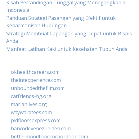
Kisah Pertandingan Tunggal yang Menegangkan di
Indonesia
Panduan Strategi Pasangan yang Efektif untuk
Keharmonisan Hubungan
Strategi Membuat Lapangan yang Tepat untuk Bisnis
Anda
Manfaat Latihan Kaki untuk Kesehatan Tubuh Anda
okhealthcareers.com
theintexperience.com
unboundedthefilm.com
catfriends-bg.org
marianlives.org
waywardtees.com
pidfloorsexpress.com
bancodevenezuelaen.com
bettermoodfoodcorporation.com