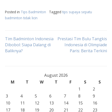
Posted in
Tips Badminton
Tagged
tips supaya sepatu
badminton tidak licin
Post
Tim Badminton Indonesia
Prestasi Tim Bulu Tangkis
Dibobol: Siapa Dalang di
Indonesia di Olimpiade
Baliknya?
Paris: Berita Terkini
navigation
August 2026
M
T
W
T
F
S
S
1
2
3
4
5
6
7
8
9
10
11
12
13
14
15
16
17
18
19
20
21
22
23