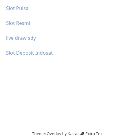
Slot Pulsa
Slot Resmi
live draw sdy
Slot Deposit Indosat
Theme: Overlay by
Kaira
.
Extra Text