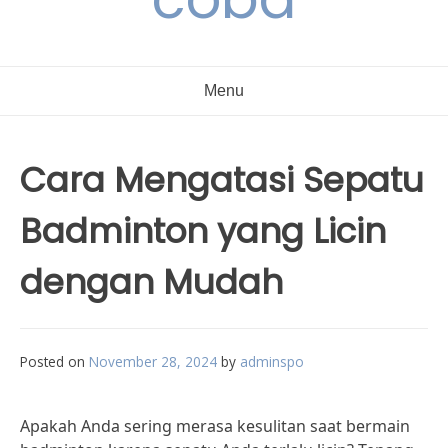
Menu
Cara Mengatasi Sepatu
Badminton yang Licin
dengan Mudah
Posted on
November 28, 2024
by
adminspo
Apakah Anda sering merasa kesulitan saat bermain