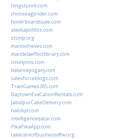
hingstonnt.com
chooseagender.com
hoverboardssale.com
alaskapolitics.com
stsmp.org
manoelneves.com
mandelaeffectlibrary.com
roselynns.com
balanceyoganj.com
salesforceblogs.com
TrainGames365.com
BaytownEvaCationRentals.com
JabalpurCakeDelivery.com
halobjd.com
intelligenceqatar.com
PikaPikaApp.com
takecareofbusinessdfw.org