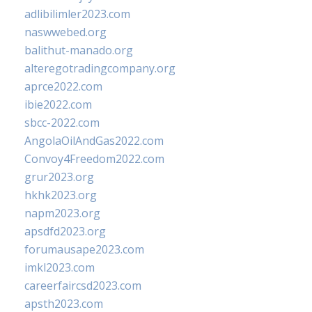
adlibilimler2023.com
naswwebed.org
balithut-manado.org
alteregotradingcompany.org
aprce2022.com
ibie2022.com
sbcc-2022.com
AngolaOilAndGas2022.com
Convoy4Freedom2022.com
grur2023.org
hkhk2023.org
napm2023.org
apsdfd2023.org
forumausape2023.com
imkl2023.com
careerfaircsd2023.com
apsth2023.com