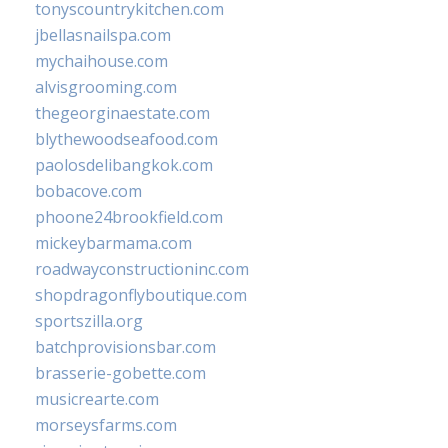
tonyscountrykitchen.com
jbellasnailspa.com
mychaihouse.com
alvisgrooming.com
thegeorginaestate.com
blythewoodseafood.com
paolosdelibangkok.com
bobacove.com
phoone24brookfield.com
mickeybarmama.com
roadwayconstructioninc.com
shopdragonflyboutique.com
sportszilla.org
batchprovisionsbar.com
brasserie-gobette.com
musicrearte.com
morseysfarms.com