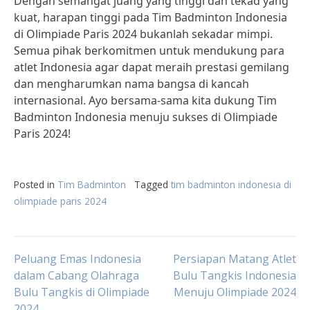
Dengan semangat juang yang tinggi dan tekad yang
kuat, harapan tinggi pada Tim Badminton Indonesia
di Olimpiade Paris 2024 bukanlah sekadar mimpi.
Semua pihak berkomitmen untuk mendukung para
atlet Indonesia agar dapat meraih prestasi gemilang
dan mengharumkan nama bangsa di kancah
internasional. Ayo bersama-sama kita dukung Tim
Badminton Indonesia menuju sukses di Olimpiade
Paris 2024!
Posted in
Tim Badminton
Tagged
tim badminton indonesia di
olimpiade paris 2024
Post
Peluang Emas Indonesia
Persiapan Matang Atlet
dalam Cabang Olahraga
Bulu Tangkis Indonesia
Bulu Tangkis di Olimpiade
Menuju Olimpiade 2024
navigation
2024