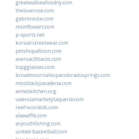
greatwallseafoodny.com
theloverose.com
gabriovoice.com
resinflowart.com
p-sports.net
korsairstreetwear.com
petshopallston.com
avenue26tacos.com
topgglasses.com
broadmoornailsspacoloradosprings.com
missblackpasadena.com
anneskitchen.org
valenciamarketytaqueria.com
reefrecordsllc.com
alawaffle.com
aryouthfishing.com
united-basketball.com