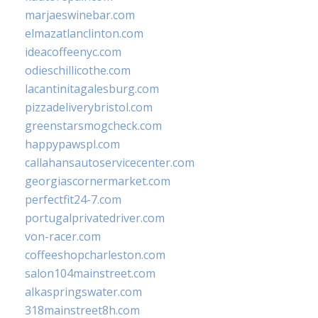
marjaeswinebar.com
elmazatlanclinton.com
ideacoffeenyc.com
odieschillicothe.com
lacantinitagalesburg.com
pizzadeliverybristol.com
greenstarsmogcheck.com
happypawspl.com
callahansautoservicecenter.com
georgiascornermarket.com
perfectfit24-7.com
portugalprivatedriver.com
von-racer.com
coffeeshopcharleston.com
salon104mainstreet.com
alkaspringswater.com
318mainstreet8h.com