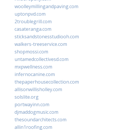
woolleymillingandpaving.com
uptonpvd.com
2troublegrill.com
casateranga.com
sticksandstonesstudiooh.com
walkers-treeservice.com
shopmossi.com
untamedcollectivesd.com
mxpwellness.com
infernocanine.com
thepaperhousecollection.com
allisonwillisholley.com
solslite.org
portwayinn.com
djmaddogmusic.com
thesoundarchitects.com
allin1roofing.com