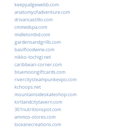
keepjudgewebb.com
anatomyofadventure.com
drivancastillo.com
cmmedspa.com
midletontkd.com
gardensandgrills.com
basilfoodwine.com
nikko-tochigi.net
caribbean-corner.com
bluemoongiftcards.com
rivercitysteampunkexpo.com
kchoops.net
mountainsideskateshop.com
kirtlandcitytavern.com
301nutritionspot.com
ammos-stores.com
loceanecreations.com