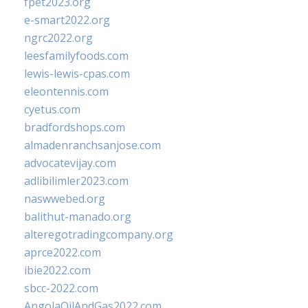
fpet2023.org
e-smart2022.org
ngrc2022.org
leesfamilyfoods.com
lewis-lewis-cpas.com
eleontennis.com
cyetus.com
bradfordshops.com
almadenranchsanjose.com
advocatevijay.com
adlibilimler2023.com
naswwebed.org
balithut-manado.org
alteregotradingcompany.org
aprce2022.com
ibie2022.com
sbcc-2022.com
AngolaOilAndGas2022.com