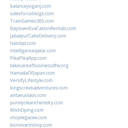
balanceyoganj.com
salesforceblogs.com
TrainGames365.com
BaytownEvaCationRentals.com
JabalpurCakeDelivery.com
halobjd.com
intelligenceqatar.com
PikaPikaApp.com
takecareofbusinessdfw.org
HamadaOfJapan.com
VersifyLifestyle.com
kingscreekadventures.com
antaeuslabs.com
purelycleanchemdry.com
WishOping.com
shoplegacee.com
bonvivantshop.com