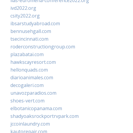
iias-euromena-conference2022.org
ivd2022.org
csity2022.org
ibsarstudyabroad.com
bennusehgall.com
tsecincinnati.com
roderconstructiongroup.com
plazabatai.com
hawkscayresort.com
hellonquads.com
diarioanimales.com
decogaleri.com
unavozparadios.com
shoes-vert.com
elbotanicopanama.com
shadyoaksrockportrvpark.com
jccoinlaundry.com
kautorepair.com