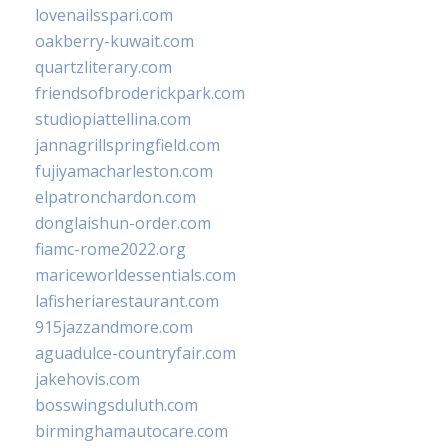
lovenailsspari.com
oakberry-kuwait.com
quartzliterary.com
friendsofbroderickpark.com
studiopiattellina.com
jannagrillspringfield.com
fujiyamacharleston.com
elpatronchardon.com
donglaishun-order.com
fiamc-rome2022.org
mariceworldessentials.com
lafisheriarestaurant.com
915jazzandmore.com
aguadulce-countryfair.com
jakehovis.com
bosswingsduluth.com
birminghamautocare.com