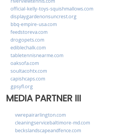
riverviewtennis.com
official-kelly-toys-squishmallows.com
displaygardenonsuncrest.org
bbq-empire-usa.com
feedstoreva.com
drogopets.com
ediblechalk.com
tabletennisnearme.com
oaksofa.com
soultacohtx.com
capishcaps.com
gpsyfl.org
MEDIA PARTNER III
vwrepairarlington.com
cleaningservicebaltimore-md.com
beckslandscapeandfence.com