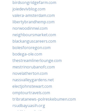
birdsongridgefarm.com
joiedevivblog.com
valera-amsterdam.com
libertybrandhemp.com
norwoodinnwi.com
neighboursmarket.com
blackanguscareers.com
bolesfororegon.com
bodega-ole.com
thestreamlinerlounge.com
mestrinorubanofc.com
novelatherton.com
nassvalleygardens.net
electjohnstewart.com
omptourtravels.com
tribratanews-polreskebumen.com
rsudbayuasih.org