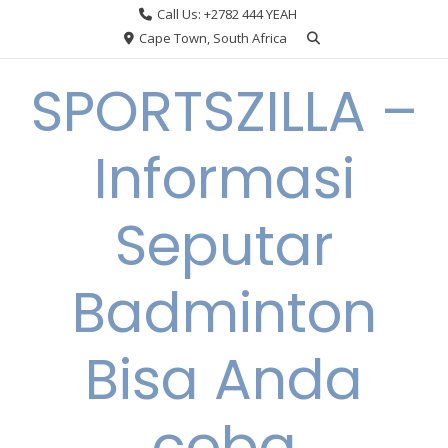
Skip
Call Us: +2782 444 YEAH
to
Cape Town, South Africa
content
SPORTSZILLA –
Informasi
Seputar
Badminton
Bisa Anda
coba