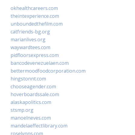
okhealthcareers.com
theintexperience.com
unboundedthefilm.com
catfriends-bg.org
marianlives.org
waywardtees.com
pidfloorsexpress.com
bancodevenezuelaen.com
bettermoodfoodcorporation.com
hingstonnt.com
chooseagender.com
hoverboardssale.com
alaskapolitics.com
stsmp.org
manoelneves.com
mandelaeffectlibrary.com
roselynns.com