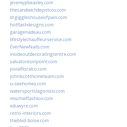
jeremypbeasley.com
thesandwichdepotcos.com
drgiggleshouseofpain.com
hotflashdesigns.com
garagenadeau.com
lifestylechauffeurservice.com
EverNewNails.com
insideoutdecoratingcentre.com
salvatoresinpoint.com
jovialfloralco.com
johnlscotthometeam.com
u-seehomes.com
watersportslagonissi.com
mischieffashion.com
eduwyre.com
retro-interiors.com
theblvd-boise.com