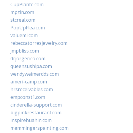
CupPlante.com
mpzin.com
stcreal.com
PopUpFlea.com
valueml.com
rebeccatorresjewelry.com
jmpbliss.com
drjorgerico.com
queensushipa.com
wendyweimerdds.com
ameri-camp.com
hrsreceivables.com
empconst1.com
cinderella-support.com
bigpinkrestaurant.com
inspirehuahin.com
memmingerspainting.com