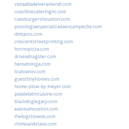
vistaaltadelveramendi.com
coastlinecateringnc.com
cuesburgershouston.com
psicologiaespecializadaencampeche.com
dmtacos.com
crescentstreetprinting.com
hornopizza.com
driveadragster.com
hematologa.com
lizaivanov.com
guesttinyhomes.com
home-plow-by-meyer.com
palatelatincuisine.com
blackdoglegacy.com
eatvivahouston.com
thebigshowok.com
chimeandstave.com