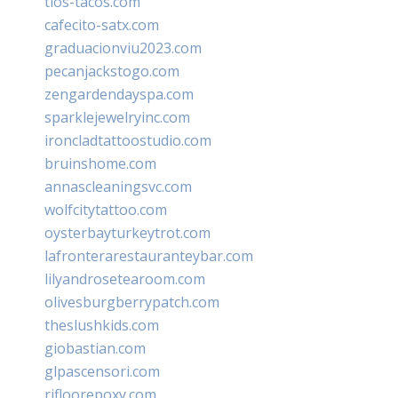
tios-tacos.com
cafecito-satx.com
graduacionviu2023.com
pecanjackstogo.com
zengardendayspa.com
sparklejewelryinc.com
ironcladtattoostudio.com
bruinshome.com
annascleaningsvc.com
wolfcitytattoo.com
oysterbayturkeytrot.com
lafronterarestauranteybar.com
lilyandrosetearoom.com
olivesburgberrypatch.com
theslushkids.com
giobastian.com
glpascensori.com
rifloorepoxy.com