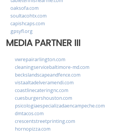
tabletennisnearme.com
oaksofa.com
soultacohtx.com
capishcaps.com
gpsyfl.org
MEDIA PARTNER III
vwrepairarlington.com
cleaningservicebaltimore-md.com
beckslandscapeandfence.com
vistaaltadelveramendi.com
coastlinecateringnc.com
cuesburgershouston.com
psicologiaespecializadaencampeche.com
dmtacos.com
crescentstreetprinting.com
hornopizza.com