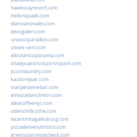
hawkscayresort.com
hellonquads.com
diarioanimales.com
decogaleri.com
unavozparadios.com
shoes-vert.com
elbotanicopanama.com
shadyoaksrockportrvpark.com
jccoinlaundry.com
kautorepair.com
marjaeswinebar.com
elmazatlanclinton.com
ideacoffeenyc.com
odieschillicothe.com
lacantinitagalesburg.com
pizzadeliverybristol.com
greenstarsmogcheck.com