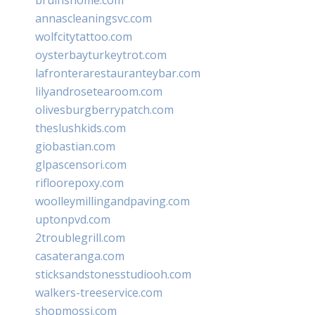
annascleaningsvc.com
wolfcitytattoo.com
oysterbayturkeytrot.com
lafronterarestauranteybar.com
lilyandrosetearoom.com
olivesburgberrypatch.com
theslushkids.com
giobastian.com
glpascensori.com
rifloorepoxy.com
woolleymillingandpaving.com
uptonpvd.com
2troublegrill.com
casateranga.com
sticksandstonesstudiooh.com
walkers-treeservice.com
shopmossi.com