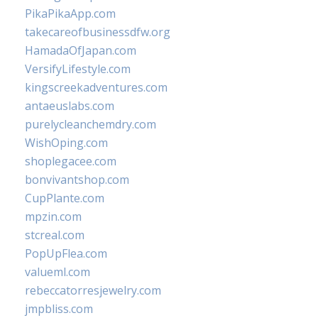
PikaPikaApp.com
takecareofbusinessdfw.org
HamadaOfJapan.com
VersifyLifestyle.com
kingscreekadventures.com
antaeuslabs.com
purelycleanchemdry.com
WishOping.com
shoplegacee.com
bonvivantshop.com
CupPlante.com
mpzin.com
stcreal.com
PopUpFlea.com
valueml.com
rebeccatorresjewelry.com
jmpbliss.com