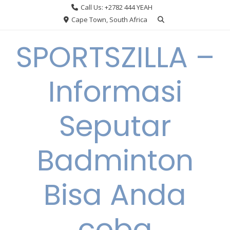
Skip
Call Us: +2782 444 YEAH
to
Cape Town, South Africa
content
SPORTSZILLA –
Informasi
Seputar
Badminton
Bisa Anda
coba