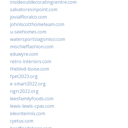
insideoutdecoratingcentre.com
salvatoresinpoint.com
jovialfloralco.com
johnlscotthometeam.com
u-seehomes.com
watersportslagonissi.com
mischieffashion.com
eduwyre.com
retro-interiors.com
theblvd-boise.com
fpet2023.org
e-smart2022.org
ngrc2022.org
leesfamilyfoods.com
lewis-lewis-cpas.com
eleontennis.com
cyetus.com