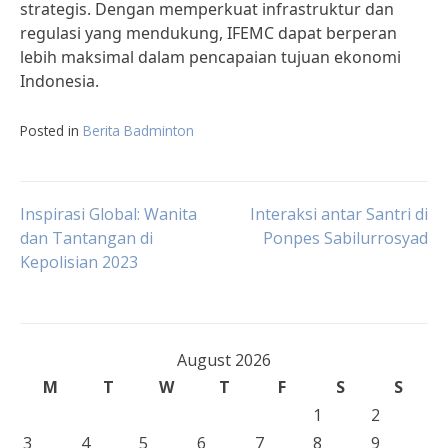
strategis. Dengan memperkuat infrastruktur dan
regulasi yang mendukung, IFEMC dapat berperan
lebih maksimal dalam pencapaian tujuan ekonomi
Indonesia.
Posted in
Berita Badminton
Post
Inspirasi Global: Wanita
Interaksi antar Santri di
dan Tantangan di
Ponpes Sabilurrosyad
Kepolisian 2023
navigation
August 2026
M
T
W
T
F
S
S
1
2
3
4
5
6
7
8
9