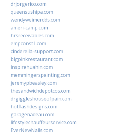
drjorgerico.com
queensushipa.com
wendyweimerdds.com
ameri-camp.com
hrsreceivables.com
empconst1.com
cinderella-support.com
bigpinkrestaurant.com
inspirehuahin.com
memmingerspainting.com
jeremypbeasley.com
thesandwichdepotcos.com
drgiggleshouseofpain.com
hotflashdesigns.com
garagenadeau.com
lifestylechauffeurservice.com
EverNewNails.com