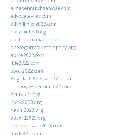
bradfordshops.com
almadenranchsanjose.com
advocatevijay.com
adlibilimler2023.com
naswwebed.org
balithut-manado.org
alteregotradingcompany.org
aprce2022.com
ibie2022.com
sbcc-2022.com
AngolaOilAndGas2022.com
Convoy4Freedom2022.com
grur2023.org
hkhk2023.org
napm2023.org
apsdfd2023.org
forumausape2023.com
imkl2023.com