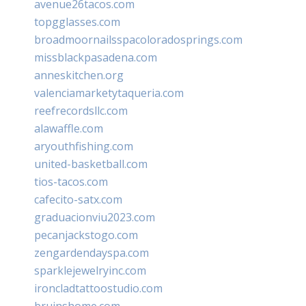
avenue26tacos.com
topgglasses.com
broadmoornailsspacoloradosprings.com
missblackpasadena.com
anneskitchen.org
valenciamarketytaqueria.com
reefrecordsllc.com
alawaffle.com
aryouthfishing.com
united-basketball.com
tios-tacos.com
cafecito-satx.com
graduacionviu2023.com
pecanjackstogo.com
zengardendayspa.com
sparklejewelryinc.com
ironcladtattoostudio.com
bruinshome.com