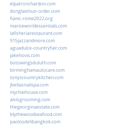
elpatronchardon.com
donglaishun-order.com
fiamc-rome2022.org
mariceworldessentials.com
lafisheriarestaurant.com
915jazzandmore.com
aguadulce-countryfair.com
jakehovis.com
bosswingsduluth.com
birminghamautocare.com
tonyscountrykitchen.com
jbellasnailspa.com
mychaihouse.com
alvisgrooming.com
thegeorginaestate.com
blythewoodseafood.com
paolosdelibangkok.com