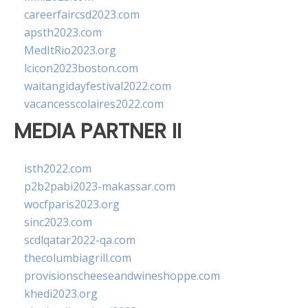
careerfaircsd2023.com
apsth2023.com
MedItRio2023.org
lcicon2023boston.com
waitangidayfestival2022.com
vacancesscolaires2022.com
MEDIA PARTNER II
isth2022.com
p2b2pabi2023-makassar.com
wocfparis2023.org
sinc2023.com
scdlqatar2022-qa.com
thecolumbiagrill.com
provisionscheeseandwineshoppe.com
khedi2023.org