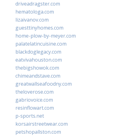
driveadragster.com
hematologa.com
lizaivanov.com
guesttinyhomes.com
home-plow-by-meyer.com
palatelatincuisine.com
blackdoglegacy.com
eatvivahouston.com
thebigshowok.com
chimeandstave.com
greatwallseafoodny.com
theloverose.com
gabriovoice.com
resinflowart.com
p-sports.net
korsairstreetwear.com
petshopallston.com