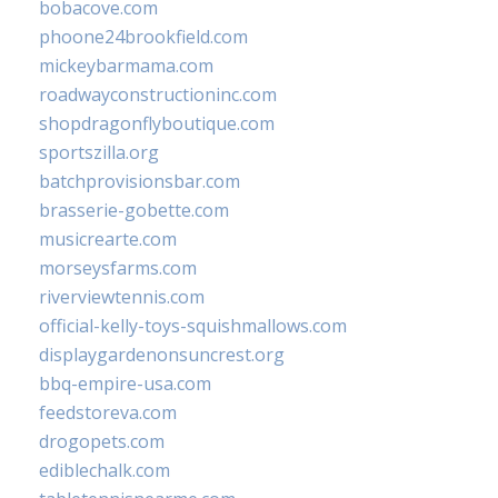
bobacove.com
phoone24brookfield.com
mickeybarmama.com
roadwayconstructioninc.com
shopdragonflyboutique.com
sportszilla.org
batchprovisionsbar.com
brasserie-gobette.com
musicrearte.com
morseysfarms.com
riverviewtennis.com
official-kelly-toys-squishmallows.com
displaygardenonsuncrest.org
bbq-empire-usa.com
feedstoreva.com
drogopets.com
ediblechalk.com