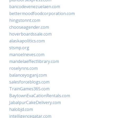
bancodevenezuelaen.com
bettermoodfoodcorporation.com
hingstonnt.com
chooseagender.com
hoverboardssale.com
alaskapolitics.com
stsmp.org
manoelneves.com
mandelaeffectlibrary.com
roselynns.com
balanceyoganj.com
salesforceblogs.com
TrainGames365.com
BaytownEvaCationRentals.com
JabalpurCakeDelivery.com
halobjd.com
intelligenceqatar.com