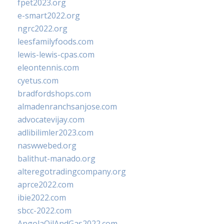
fpet2023.org
e-smart2022.org
ngrc2022.org
leesfamilyfoods.com
lewis-lewis-cpas.com
eleontennis.com
cyetus.com
bradfordshops.com
almadenranchsanjose.com
advocatevijay.com
adlibilimler2023.com
naswwebed.org
balithut-manado.org
alteregotradingcompany.org
aprce2022.com
ibie2022.com
sbcc-2022.com
AngolaOilAndGas2022.com