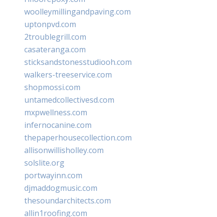
woolleymillingandpaving.com
uptonpvd.com
2troublegrill.com
casateranga.com
sticksandstonesstudiooh.com
walkers-treeservice.com
shopmossi.com
untamedcollectivesd.com
mxpwellness.com
infernocanine.com
thepaperhousecollection.com
allisonwillisholley.com
solslite.org
portwayinn.com
djmaddogmusic.com
thesoundarchitects.com
allin1roofing.com