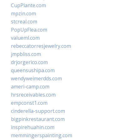
CupPlante.com
mpzin.com
stcreal.com
PopUpFlea.com
valueml.com
rebeccatorresjewelry.com
jmpbliss.com
drjorgerico.com
queensushipa.com
wendyweimerdds.com
ameri-camp.com
hrsreceivables.com
empconst1.com
cinderella-support.com
bigpinkrestaurant.com
inspirehuahin.com
memmingerspainting.com