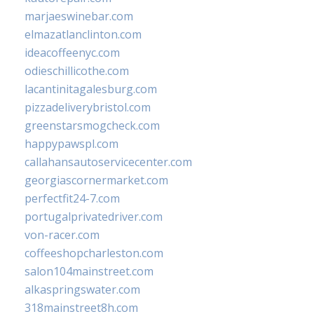
marjaeswinebar.com
elmazatlanclinton.com
ideacoffeenyc.com
odieschillicothe.com
lacantinitagalesburg.com
pizzadeliverybristol.com
greenstarsmogcheck.com
happypawspl.com
callahansautoservicecenter.com
georgiascornermarket.com
perfectfit24-7.com
portugalprivatedriver.com
von-racer.com
coffeeshopcharleston.com
salon104mainstreet.com
alkaspringswater.com
318mainstreet8h.com