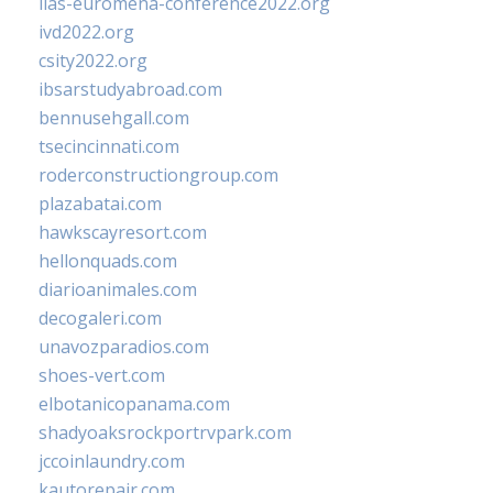
iias-euromena-conference2022.org
ivd2022.org
csity2022.org
ibsarstudyabroad.com
bennusehgall.com
tsecincinnati.com
roderconstructiongroup.com
plazabatai.com
hawkscayresort.com
hellonquads.com
diarioanimales.com
decogaleri.com
unavozparadios.com
shoes-vert.com
elbotanicopanama.com
shadyoaksrockportrvpark.com
jccoinlaundry.com
kautorepair.com