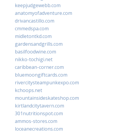
keepjudgewebb.com
anatomyofadventure.com
drivancastillo.com
cmmedspa.com
midletontkd.com
gardensandgrills.com
basilfoodwine.com
nikko-tochigi.net
caribbean-corner.com
bluemoongiftcards.com
rivercitysteampunkexpo.com
kchoops.net
mountainsideskateshop.com
kirtlandcitytavern.com
301nutritionspot.com
ammos-stores.com
loceanecreations.com