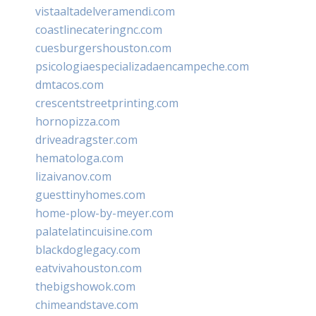
vistaaltadelveramendi.com
coastlinecateringnc.com
cuesburgershouston.com
psicologiaespecializadaencampeche.com
dmtacos.com
crescentstreetprinting.com
hornopizza.com
driveadragster.com
hematologa.com
lizaivanov.com
guesttinyhomes.com
home-plow-by-meyer.com
palatelatincuisine.com
blackdoglegacy.com
eatvivahouston.com
thebigshowok.com
chimeandstave.com