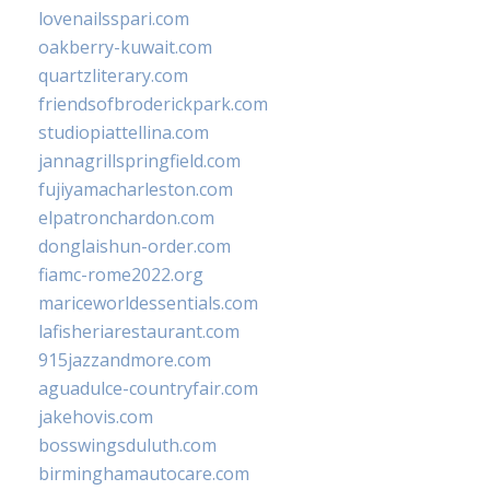
lovenailsspari.com
oakberry-kuwait.com
quartzliterary.com
friendsofbroderickpark.com
studiopiattellina.com
jannagrillspringfield.com
fujiyamacharleston.com
elpatronchardon.com
donglaishun-order.com
fiamc-rome2022.org
mariceworldessentials.com
lafisheriarestaurant.com
915jazzandmore.com
aguadulce-countryfair.com
jakehovis.com
bosswingsduluth.com
birminghamautocare.com