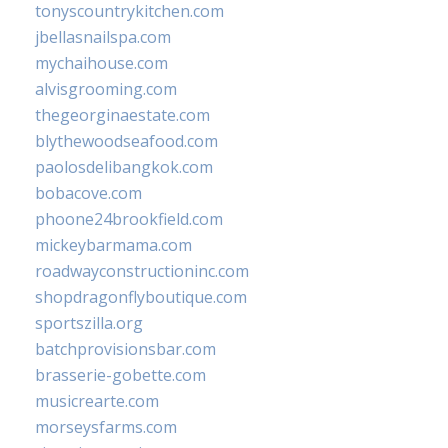
tonyscountrykitchen.com
jbellasnailspa.com
mychaihouse.com
alvisgrooming.com
thegeorginaestate.com
blythewoodseafood.com
paolosdelibangkok.com
bobacove.com
phoone24brookfield.com
mickeybarmama.com
roadwayconstructioninc.com
shopdragonflyboutique.com
sportszilla.org
batchprovisionsbar.com
brasserie-gobette.com
musicrearte.com
morseysfarms.com