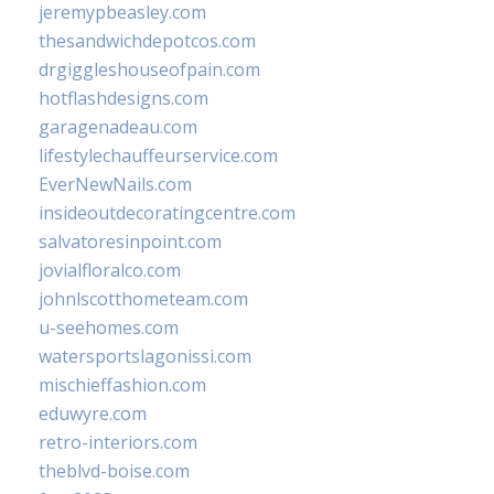
jeremypbeasley.com
thesandwichdepotcos.com
drgiggleshouseofpain.com
hotflashdesigns.com
garagenadeau.com
lifestylechauffeurservice.com
EverNewNails.com
insideoutdecoratingcentre.com
salvatoresinpoint.com
jovialfloralco.com
johnlscotthometeam.com
u-seehomes.com
watersportslagonissi.com
mischieffashion.com
eduwyre.com
retro-interiors.com
theblvd-boise.com