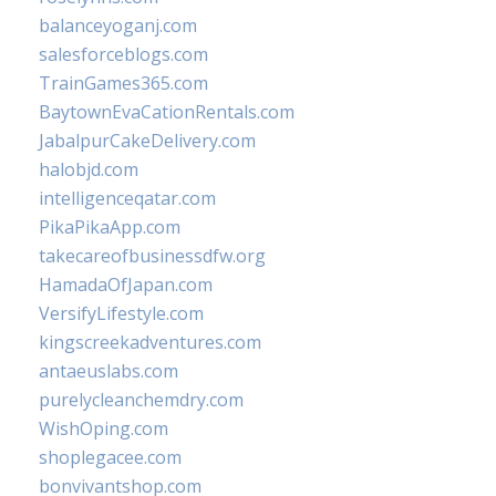
balanceyoganj.com
salesforceblogs.com
TrainGames365.com
BaytownEvaCationRentals.com
JabalpurCakeDelivery.com
halobjd.com
intelligenceqatar.com
PikaPikaApp.com
takecareofbusinessdfw.org
HamadaOfJapan.com
VersifyLifestyle.com
kingscreekadventures.com
antaeuslabs.com
purelycleanchemdry.com
WishOping.com
shoplegacee.com
bonvivantshop.com