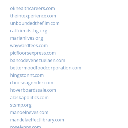
okhealthcareers.com
theintexperience.com
unboundedthefilm.com
catfriends-bg.org
marianlives.org
waywardtees.com
pidfloorsexpress.com
bancodevenezuelaen.com
bettermoodfoodcorporation.com
hingstonnt.com
chooseagender.com
hoverboardssale.com
alaskapolitics.com
stsmp.org
manoelneves.com
mandelaeffectlibrary.com
roselynns.com