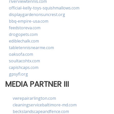
riverviewtennis.com
official-kelly-toys-squishmallows.com
displaygardenonsuncrest.org
bbq-empire-usa.com
feedstoreva.com
drogopets.com
ediblechalk.com
tabletennisnearme.com
oaksofa.com
soultacohtx.com
capishcaps.com
gpsyfl.org
MEDIA PARTNER III
vwrepairarlington.com
cleaningservicebaltimore-md.com
beckslandscapeandfence.com