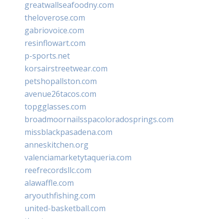
greatwallseafoodny.com
theloverose.com
gabriovoice.com
resinflowart.com
p-sports.net
korsairstreetwear.com
petshopallston.com
avenue26tacos.com
topgglasses.com
broadmoornailsspacoloradosprings.com
missblackpasadena.com
anneskitchen.org
valenciamarketytaqueria.com
reefrecordsllc.com
alawaffle.com
aryouthfishing.com
united-basketball.com