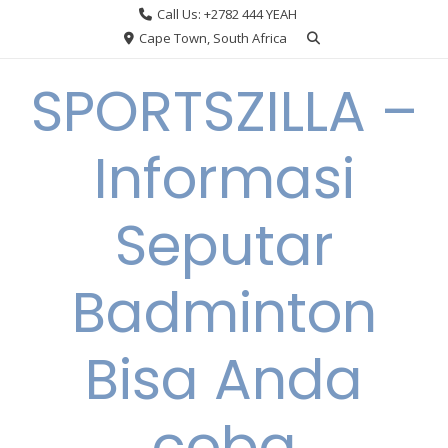
Skip
Call Us: +2782 444 YEAH
to
Cape Town, South Africa
content
SPORTSZILLA –
Informasi
Seputar
Badminton
Bisa Anda
coba