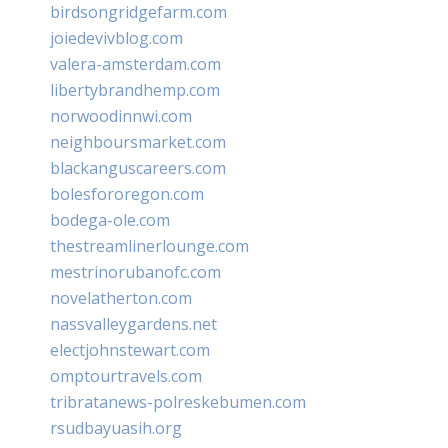
birdsongridgefarm.com
joiedevivblog.com
valera-amsterdam.com
libertybrandhemp.com
norwoodinnwi.com
neighboursmarket.com
blackanguscareers.com
bolesfororegon.com
bodega-ole.com
thestreamlinerlounge.com
mestrinorubanofc.com
novelatherton.com
nassvalleygardens.net
electjohnstewart.com
omptourtravels.com
tribratanews-polreskebumen.com
rsudbayuasih.org