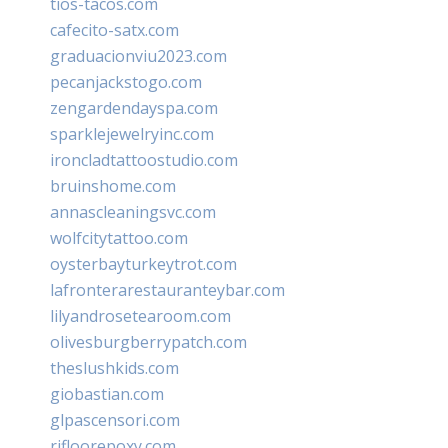
tios-tacos.com
cafecito-satx.com
graduacionviu2023.com
pecanjackstogo.com
zengardendayspa.com
sparklejewelryinc.com
ironcladtattoostudio.com
bruinshome.com
annascleaningsvc.com
wolfcitytattoo.com
oysterbayturkeytrot.com
lafronterarestauranteybar.com
lilyandrosetearoom.com
olivesburgberrypatch.com
theslushkids.com
giobastian.com
glpascensori.com
rifloorepoxy.com