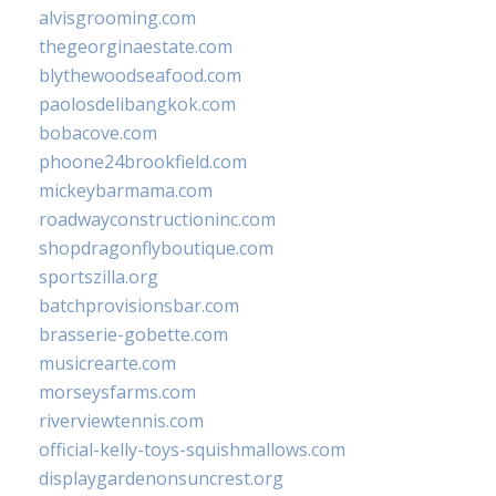
alvisgrooming.com
thegeorginaestate.com
blythewoodseafood.com
paolosdelibangkok.com
bobacove.com
phoone24brookfield.com
mickeybarmama.com
roadwayconstructioninc.com
shopdragonflyboutique.com
sportszilla.org
batchprovisionsbar.com
brasserie-gobette.com
musicrearte.com
morseysfarms.com
riverviewtennis.com
official-kelly-toys-squishmallows.com
displaygardenonsuncrest.org