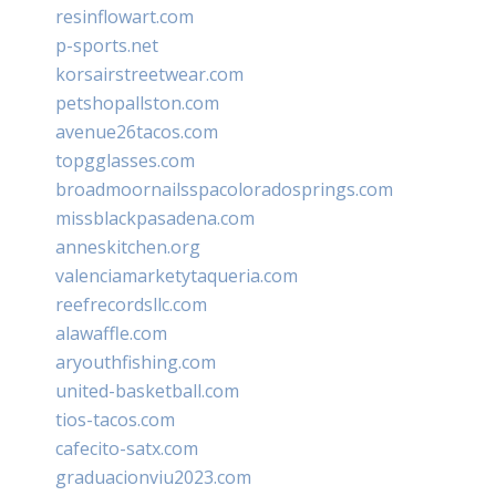
resinflowart.com
p-sports.net
korsairstreetwear.com
petshopallston.com
avenue26tacos.com
topgglasses.com
broadmoornailsspacoloradosprings.com
missblackpasadena.com
anneskitchen.org
valenciamarketytaqueria.com
reefrecordsllc.com
alawaffle.com
aryouthfishing.com
united-basketball.com
tios-tacos.com
cafecito-satx.com
graduacionviu2023.com