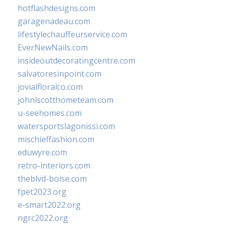
hotflashdesigns.com
garagenadeau.com
lifestylechauffeurservice.com
EverNewNails.com
insideoutdecoratingcentre.com
salvatoresinpoint.com
jovialfloralco.com
johnlscotthometeam.com
u-seehomes.com
watersportslagonissi.com
mischieffashion.com
eduwyre.com
retro-interiors.com
theblvd-boise.com
fpet2023.org
e-smart2022.org
ngrc2022.org