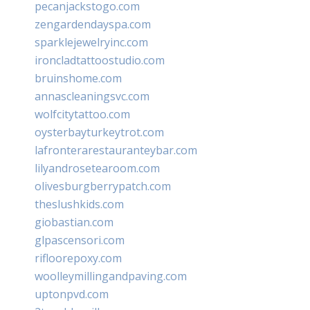
pecanjackstogo.com
zengardendayspa.com
sparklejewelryinc.com
ironcladtattoostudio.com
bruinshome.com
annascleaningsvc.com
wolfcitytattoo.com
oysterbayturkeytrot.com
lafronterarestauranteybar.com
lilyandrosetearoom.com
olivesburgberrypatch.com
theslushkids.com
giobastian.com
glpascensori.com
rifloorepoxy.com
woolleymillingandpaving.com
uptonpvd.com