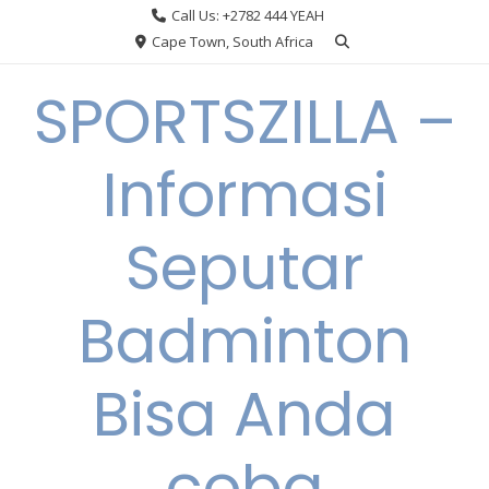
Skip
Call Us: +2782 444 YEAH
to
Cape Town, South Africa
content
SPORTSZILLA –
Informasi
Seputar
Badminton
Bisa Anda
coba