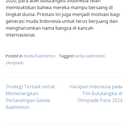
2020, para atlet bulutangkis Indonesia telah
membuktikan bahwa mereka mampu bersaing di
tingkat dunia. Prestasi ini juga menjadi motivasi bagi
generasi muda Indonesia untuk terus berjuang dan
mengharumkan nama bangsa di kancah
internasional.
Posted in
Berita Badminton
Tagged
berita badminton
olimpiade
Post
Strategi Terbaik untuk
Harapan Indonesia pada
Memenangkan
Tim Bulutangkis di
Pertandingan Ganda
Olimpiade Paris 2024
navigation
Badminton