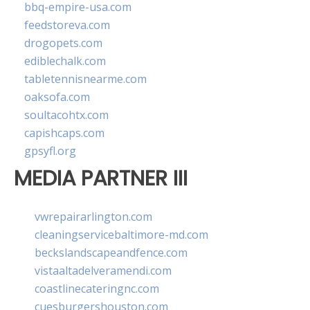
bbq-empire-usa.com
feedstoreva.com
drogopets.com
ediblechalk.com
tabletennisnearme.com
oaksofa.com
soultacohtx.com
capishcaps.com
gpsyfl.org
MEDIA PARTNER III
vwrepairarlington.com
cleaningservicebaltimore-md.com
beckslandscapeandfence.com
vistaaltadelveramendi.com
coastlinecateringnc.com
cuesburgershouston.com