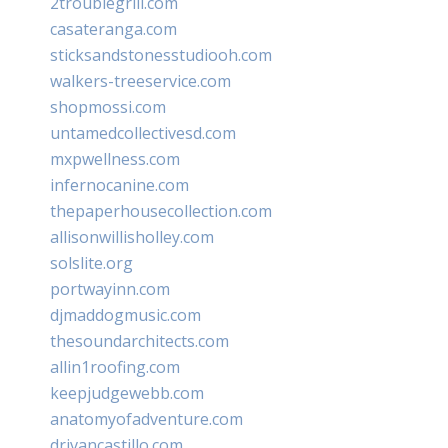
2troublegrill.com
casateranga.com
sticksandstonesstudiooh.com
walkers-treeservice.com
shopmossi.com
untamedcollectivesd.com
mxpwellness.com
infernocanine.com
thepaperhousecollection.com
allisonwillisholley.com
solslite.org
portwayinn.com
djmaddogmusic.com
thesoundarchitects.com
allin1roofing.com
keepjudgewebb.com
anatomyofadventure.com
drivancastillo.com