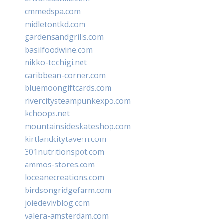
cmmedspa.com
midletontkd.com
gardensandgrills.com
basilfoodwine.com
nikko-tochigi.net
caribbean-corner.com
bluemoongiftcards.com
rivercitysteampunkexpo.com
kchoops.net
mountainsideskateshop.com
kirtlandcitytavern.com
301nutritionspot.com
ammos-stores.com
loceanecreations.com
birdsongridgefarm.com
joiedevivblog.com
valera-amsterdam.com