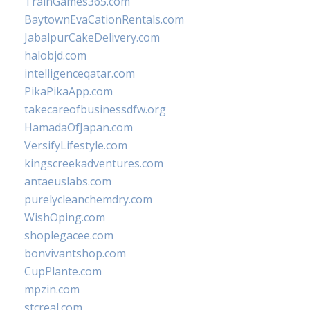
TrainGames365.com
BaytownEvaCationRentals.com
JabalpurCakeDelivery.com
halobjd.com
intelligenceqatar.com
PikaPikaApp.com
takecareofbusinessdfw.org
HamadaOfJapan.com
VersifyLifestyle.com
kingscreekadventures.com
antaeuslabs.com
purelycleanchemdry.com
WishOping.com
shoplegacee.com
bonvivantshop.com
CupPlante.com
mpzin.com
stcreal.com