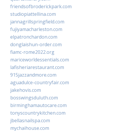
friendsofbroderickpark.com
studiopiattellina.com
jannagrillspringfield.com
fujiyamacharleston.com
elpatronchardon.com
donglaishun-order.com
fiamc-rome2022.org
mariceworldessentials.com
lafisheriarestaurant.com
915jazzandmore.com
aguadulce-countryfair.com
jakehovis.com
bosswingsduluth.com
birminghamautocare.com
tonyscountrykitchen.com
jbellasnailspa.com
mychaihouse.com