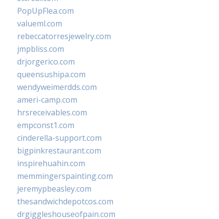
PopUpFlea.com
valueml.com
rebeccatorresjewelry.com
jmpbliss.com
drjorgerico.com
queensushipa.com
wendyweimerdds.com
ameri-camp.com
hrsreceivables.com
empconst1.com
cinderella-support.com
bigpinkrestaurant.com
inspirehuahin.com
memmingerspainting.com
jeremypbeasley.com
thesandwichdepotcos.com
drgiggleshouseofpain.com