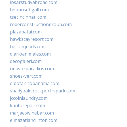
ibsarstudyabroad.com
bennusehgall.com
tsecincinnati.com
roderconstructiongroup.com
plazabatai.com
hawkscayresort.com
hellonquads.com
diarioanimales.com
decogaleri.com
unavozparadios.com
shoes-vert.com
elbotanicopanama.com
shadyoaksrockportrvpark.com
jccoinlaundry.com
kautorepair.com
marjaeswinebar.com
elmazatlanclinton.com