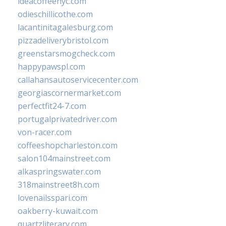
ideacoffeenyc.com
odieschillicothe.com
lacantinitagalesburg.com
pizzadeliverybristol.com
greenstarsmogcheck.com
happypawspl.com
callahansautoservicecenter.com
georgiascornermarket.com
perfectfit24-7.com
portugalprivatedriver.com
von-racer.com
coffeeshopcharleston.com
salon104mainstreet.com
alkaspringswater.com
318mainstreet8h.com
lovenailsspari.com
oakberry-kuwait.com
quartzliterary.com