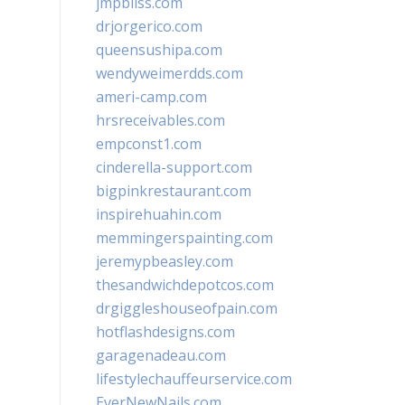
jmpbliss.com
drjorgerico.com
queensushipa.com
wendyweimerdds.com
ameri-camp.com
hrsreceivables.com
empconst1.com
cinderella-support.com
bigpinkrestaurant.com
inspirehuahin.com
memmingerspainting.com
jeremypbeasley.com
thesandwichdepotcos.com
drgiggleshouseofpain.com
hotflashdesigns.com
garagenadeau.com
lifestylechauffeurservice.com
EverNewNails.com