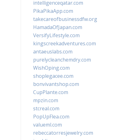
intelligenceqatar.com
PikaPikaApp.com
takecareofbusinessdfw.org
HamadaOfJapan.com
VersifyLifestyle.com
kingscreekadventures.com
antaeuslabs.com
purelycleanchemdry.com
WishOping.com
shoplegacee.com
bonvivantshop.com
CupPlante.com
mpzin.com
stcreal.com
PopUpFlea.com
valueml.com
rebeccatorresjewelry.com