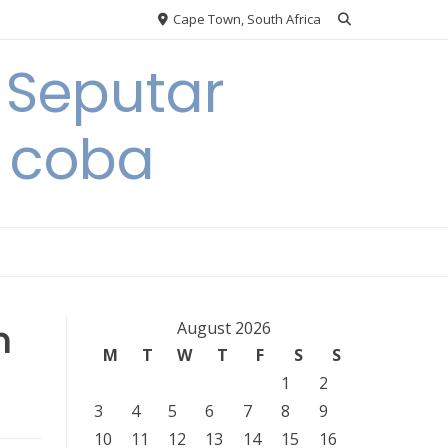
Cape Town, South Africa
 Seputar
 coba
m
August 2026
M
T
W
T
F
S
S
1
2
3
4
5
6
7
8
9
10
11
12
13
14
15
16