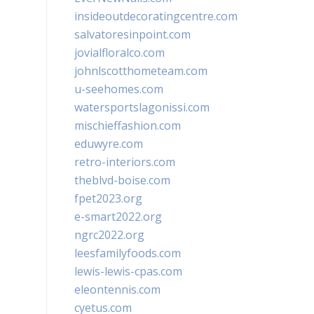
insideoutdecoratingcentre.com
salvatoresinpoint.com
jovialfloralco.com
johnlscotthometeam.com
u-seehomes.com
watersportslagonissi.com
mischieffashion.com
eduwyre.com
retro-interiors.com
theblvd-boise.com
fpet2023.org
e-smart2022.org
ngrc2022.org
leesfamilyfoods.com
lewis-lewis-cpas.com
eleontennis.com
cyetus.com