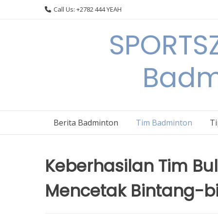
Skip
Call Us: +2782 444 YEAH
to
content
SPORTSZ
Badm
Berita Badminton
Tim Badminton
T
Keberhasilan Tim Bu
Mencetak Bintang-b