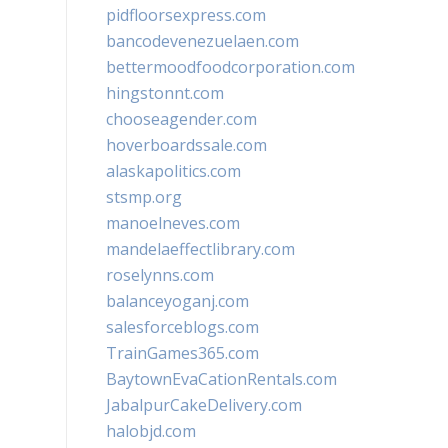
pidfloorsexpress.com
bancodevenezuelaen.com
bettermoodfoodcorporation.com
hingstonnt.com
chooseagender.com
hoverboardssale.com
alaskapolitics.com
stsmp.org
manoelneves.com
mandelaeffectlibrary.com
roselynns.com
balanceyoganj.com
salesforceblogs.com
TrainGames365.com
BaytownEvaCationRentals.com
JabalpurCakeDelivery.com
halobjd.com