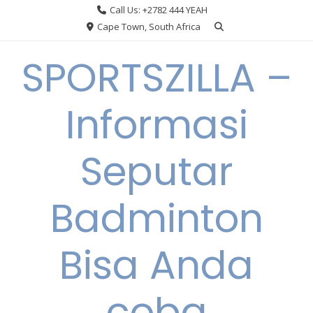
Skip
Call Us: +2782 444 YEAH
to
Cape Town, South Africa
content
SPORTSZILLA –
Informasi
Seputar
Badminton
Bisa Anda
coba