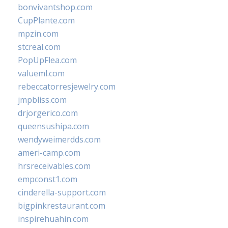
bonvivantshop.com
CupPlante.com
mpzin.com
stcreal.com
PopUpFlea.com
valueml.com
rebeccatorresjewelry.com
jmpbliss.com
drjorgerico.com
queensushipa.com
wendyweimerdds.com
ameri-camp.com
hrsreceivables.com
empconst1.com
cinderella-support.com
bigpinkrestaurant.com
inspirehuahin.com