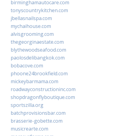
birminghamautocare.com
tonyscountrykitchen.com
jbellasnailspa.com
mychaihouse.com
alvisgrooming.com
thegeorginaestate.com
blythewoodseafood.com
paolosdelibangkok.com
bobacove.com
phoone24brookfield.com
mickeybarmama.com
roadwayconstructioninc.com
shopdragonflyboutique.com
sportszilla.org
batchprovisionsbar.com
brasserie-gobette.com
musicrearte.com