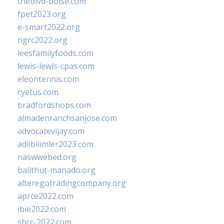
theblvd-boise.com
fpet2023.org
e-smart2022.org
ngrc2022.org
leesfamilyfoods.com
lewis-lewis-cpas.com
eleontennis.com
cyetus.com
bradfordshops.com
almadenranchsanjose.com
advocatevijay.com
adlibilimler2023.com
naswwebed.org
balithut-manado.org
alteregotradingcompany.org
aprce2022.com
ibie2022.com
sbcc-2022.com