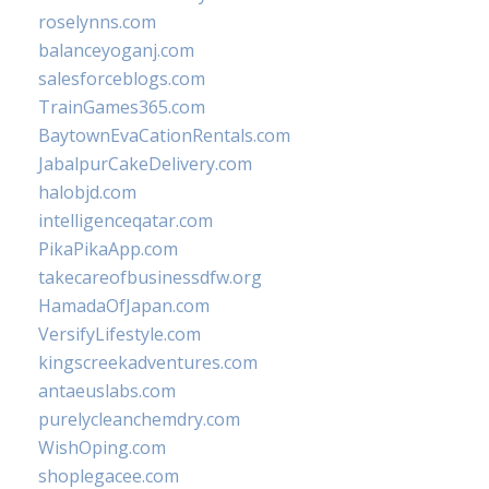
roselynns.com
balanceyoganj.com
salesforceblogs.com
TrainGames365.com
BaytownEvaCationRentals.com
JabalpurCakeDelivery.com
halobjd.com
intelligenceqatar.com
PikaPikaApp.com
takecareofbusinessdfw.org
HamadaOfJapan.com
VersifyLifestyle.com
kingscreekadventures.com
antaeuslabs.com
purelycleanchemdry.com
WishOping.com
shoplegacee.com