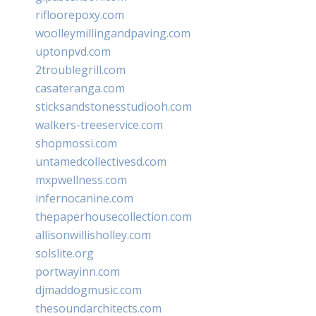
rifloorepoxy.com
woolleymillingandpaving.com
uptonpvd.com
2troublegrill.com
casateranga.com
sticksandstonesstudiooh.com
walkers-treeservice.com
shopmossi.com
untamedcollectivesd.com
mxpwellness.com
infernocanine.com
thepaperhousecollection.com
allisonwillisholley.com
solslite.org
portwayinn.com
djmaddogmusic.com
thesoundarchitects.com