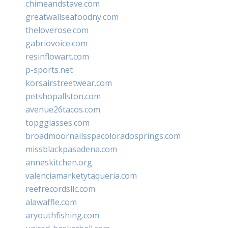
chimeandstave.com
greatwallseafoodny.com
theloverose.com
gabriovoice.com
resinflowart.com
p-sports.net
korsairstreetwear.com
petshopallston.com
avenue26tacos.com
topgglasses.com
broadmoornailsspacoloradosprings.com
missblackpasadena.com
anneskitchen.org
valenciamarketytaqueria.com
reefrecordsllc.com
alawaffle.com
aryouthfishing.com