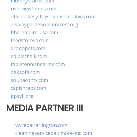
morseysfarms.com
riverviewtennis.com
official-kelly-toys-squishmallows.com
displaygardenonsuncrest.org
bbq-empire-usa.com
feedstoreva.com
drogopets.com
ediblechalk.com
tabletennisnearme.com
oaksofa.com
soultacohtx.com
capishcaps.com
gpsyfl.org
MEDIA PARTNER III
vwrepairarlington.com
cleaningservicebaltimore-md.com