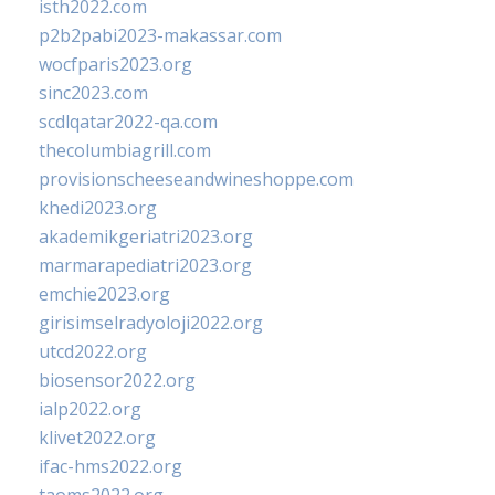
isth2022.com
p2b2pabi2023-makassar.com
wocfparis2023.org
sinc2023.com
scdlqatar2022-qa.com
thecolumbiagrill.com
provisionscheeseandwineshoppe.com
khedi2023.org
akademikgeriatri2023.org
marmarapediatri2023.org
emchie2023.org
girisimselradyoloji2022.org
utcd2022.org
biosensor2022.org
ialp2022.org
klivet2022.org
ifac-hms2022.org