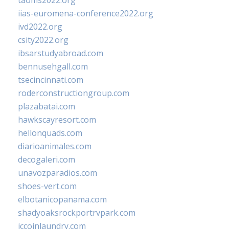
taoms2022.org
iias-euromena-conference2022.org
ivd2022.org
csity2022.org
ibsarstudyabroad.com
bennusehgall.com
tsecincinnati.com
roderconstructiongroup.com
plazabatai.com
hawkscayresort.com
hellonquads.com
diarioanimales.com
decogaleri.com
unavozparadios.com
shoes-vert.com
elbotanicopanama.com
shadyoaksrockportrvpark.com
jccoinlaundry.com