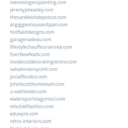
memmingerspainting.com
jeremypbeasley.com
thesandwichdepotcos.com
drgiggleshouseofpain.com
hotflashdesigns.com
garagenadeau.com
lifestylechauffeurservice.com
EverNewNails.com
insideoutdecoratingcentre.com
salvatoresinpoint.com
jovialfloralco.com
johnlscotthometeam.com
u-seehomes.com
watersportslagonissi.com
mischieffashion.com
eduwyre.com
retro-interiors.com