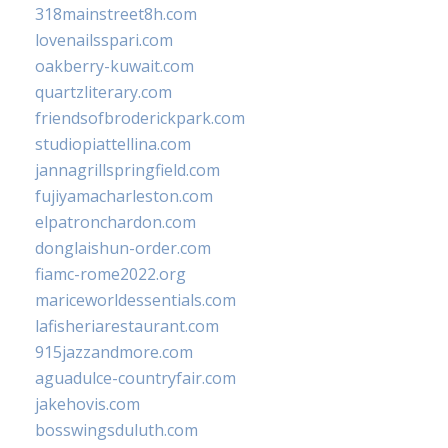
318mainstreet8h.com
lovenailsspari.com
oakberry-kuwait.com
quartzliterary.com
friendsofbroderickpark.com
studiopiattellina.com
jannagrillspringfield.com
fujiyamacharleston.com
elpatronchardon.com
donglaishun-order.com
fiamc-rome2022.org
mariceworldessentials.com
lafisheriarestaurant.com
915jazzandmore.com
aguadulce-countryfair.com
jakehovis.com
bosswingsduluth.com