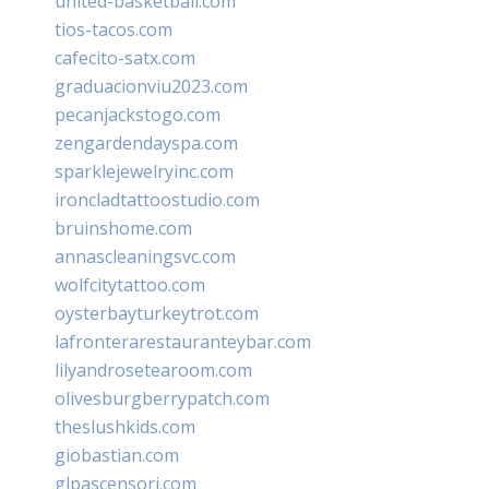
united-basketball.com
tios-tacos.com
cafecito-satx.com
graduacionviu2023.com
pecanjackstogo.com
zengardendayspa.com
sparklejewelryinc.com
ironcladtattoostudio.com
bruinshome.com
annascleaningsvc.com
wolfcitytattoo.com
oysterbayturkeytrot.com
lafronterarestauranteybar.com
lilyandrosetearoom.com
olivesburgberrypatch.com
theslushkids.com
giobastian.com
glpascensori.com