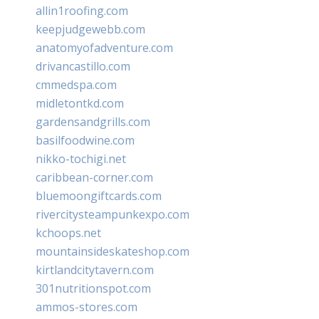
allin1roofing.com
keepjudgewebb.com
anatomyofadventure.com
drivancastillo.com
cmmedspa.com
midletontkd.com
gardensandgrills.com
basilfoodwine.com
nikko-tochigi.net
caribbean-corner.com
bluemoongiftcards.com
rivercitysteampunkexpo.com
kchoops.net
mountainsideskateshop.com
kirtlandcitytavern.com
301nutritionspot.com
ammos-stores.com