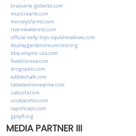
brasserie-gobette.com
musicrearte.com
morseysfarms.com
riverviewtennis.com
official-kelly-toys-squishmallows.com
displaygardenonsuncrest.org
bbq-empire-usa.com
feedstoreva.com
drogopets.com
ediblechalk.com
tabletennisnearme.com
oaksofa.com
soultacohtx.com
capishcaps.com
gpsyfl.org
MEDIA PARTNER III