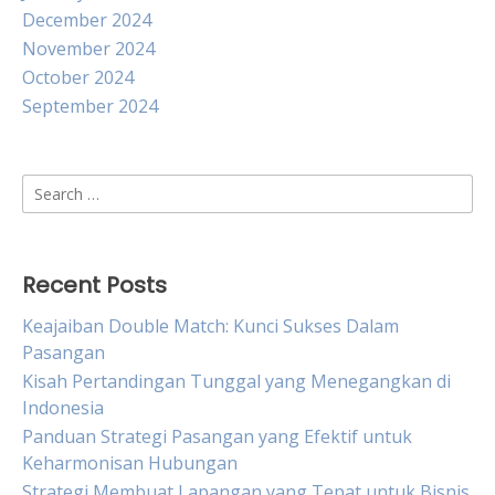
December 2024
November 2024
October 2024
September 2024
Search
for:
Recent Posts
Keajaiban Double Match: Kunci Sukses Dalam
Pasangan
Kisah Pertandingan Tunggal yang Menegangkan di
Indonesia
Panduan Strategi Pasangan yang Efektif untuk
Keharmonisan Hubungan
Strategi Membuat Lapangan yang Tepat untuk Bisnis