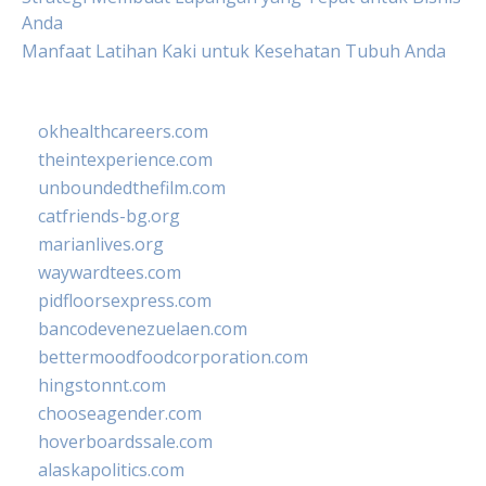
Anda
Manfaat Latihan Kaki untuk Kesehatan Tubuh Anda
okhealthcareers.com
theintexperience.com
unboundedthefilm.com
catfriends-bg.org
marianlives.org
waywardtees.com
pidfloorsexpress.com
bancodevenezuelaen.com
bettermoodfoodcorporation.com
hingstonnt.com
chooseagender.com
hoverboardssale.com
alaskapolitics.com