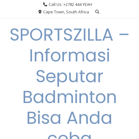
Skip
Call Us: +2782 444 YEAH
to
Cape Town, South Africa
content
SPORTSZILLA –
Informasi
Seputar
Badminton
Bisa Anda
coba