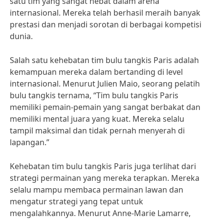
satu tim yang sangat hebat dalam arena
internasional. Mereka telah berhasil meraih banyak
prestasi dan menjadi sorotan di berbagai kompetisi
dunia.
Salah satu kehebatan tim bulu tangkis Paris adalah
kemampuan mereka dalam bertanding di level
internasional. Menurut Julien Maio, seorang pelatih
bulu tangkis ternama, “Tim bulu tangkis Paris
memiliki pemain-pemain yang sangat berbakat dan
memiliki mental juara yang kuat. Mereka selalu
tampil maksimal dan tidak pernah menyerah di
lapangan.”
Kehebatan tim bulu tangkis Paris juga terlihat dari
strategi permainan yang mereka terapkan. Mereka
selalu mampu membaca permainan lawan dan
mengatur strategi yang tepat untuk
mengalahkannya. Menurut Anne-Marie Lamarre,