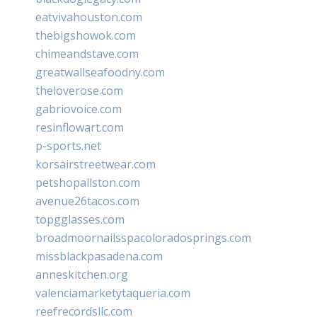
eatvivahouston.com
thebigshowok.com
chimeandstave.com
greatwallseafoodny.com
theloverose.com
gabriovoice.com
resinflowart.com
p-sports.net
korsairstreetwear.com
petshopallston.com
avenue26tacos.com
topgglasses.com
broadmoornailsspacoloradosprings.com
missblackpasadena.com
anneskitchen.org
valenciamarketytaqueria.com
reefrecordsllc.com