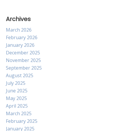
Archives
March 2026
February 2026
January 2026
December 2025
November 2025
September 2025
August 2025
July 2025
June 2025
May 2025
April 2025
March 2025
February 2025
January 2025