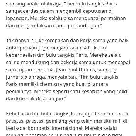
seorang analis olahraga, “Tim bulu tangkis Paris
sangat cerdas dalam mengambil keputusan di
lapangan. Mereka selalu bisa menguasai permainan
dan mengendalikan irama pertandingan.”
Tak hanya itu, kekompakan dan kerja sama yang baik
antar pemain juga menjadi salah satu kunci
keberhasilan tim bulu tangkis Paris. Mereka selalu
saling mendukung dan bekerja sama untuk mencapai
satu tujuan bersama. Jean-Paul Dubois, seorang
jurnalis olahraga, menyatakan, “Tim bulu tangkis
Paris memiliki chemistry yang kuat di antara
pemainnya. Mereka seperti satu kesatuan yang solid
dan kompak di lapangan.”
Kehebatan tim bulu tangkis Paris juga tercermin dari
prestasi-prestasi gemilang yang telah mereka raih di
berbagai kompetisi internasional. Mereka selalu
menjadi ancaman serius bagi tim-tim lain dan tidak