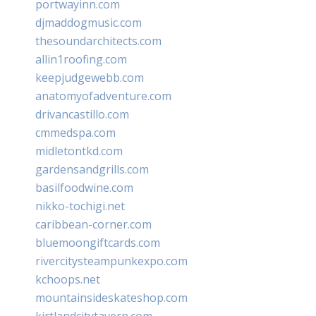
portwayinn.com
djmaddogmusic.com
thesoundarchitects.com
allin1roofing.com
keepjudgewebb.com
anatomyofadventure.com
drivancastillo.com
cmmedspa.com
midletontkd.com
gardensandgrills.com
basilfoodwine.com
nikko-tochigi.net
caribbean-corner.com
bluemoongiftcards.com
rivercitysteampunkexpo.com
kchoops.net
mountainsideskateshop.com
kirtlandcitytavern.com