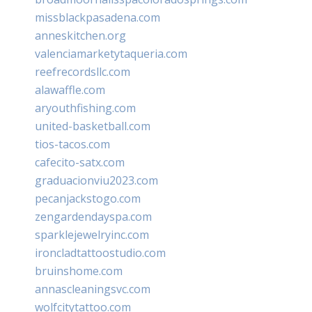
missblackpasadena.com
anneskitchen.org
valenciamarketytaqueria.com
reefrecordsllc.com
alawaffle.com
aryouthfishing.com
united-basketball.com
tios-tacos.com
cafecito-satx.com
graduacionviu2023.com
pecanjackstogo.com
zengardendayspa.com
sparklejewelryinc.com
ironcladtattoostudio.com
bruinshome.com
annascleaningsvc.com
wolfcitytattoo.com