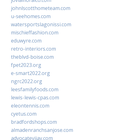
jovialfloralco.com
johnlscotthometeam.com
u-seehomes.com
watersportslagonissi.com
mischieffashion.com
eduwyre.com
retro-interiors.com
theblvd-boise.com
fpet2023.org
e-smart2022.org
ngrc2022.org
leesfamilyfoods.com
lewis-lewis-cpas.com
eleontennis.com
cyetus.com
bradfordshops.com
almadenranchsanjose.com
advocatevijay.com