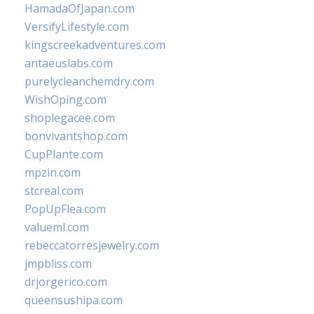
HamadaOfJapan.com
VersifyLifestyle.com
kingscreekadventures.com
antaeuslabs.com
purelycleanchemdry.com
WishOping.com
shoplegacee.com
bonvivantshop.com
CupPlante.com
mpzin.com
stcreal.com
PopUpFlea.com
valueml.com
rebeccatorresjewelry.com
jmpbliss.com
drjorgerico.com
queensushipa.com