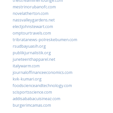
thestreamlinerlounge.com
mestrinorubanofc.com
novelatherton.com
nassvalleygardens.net
electjohnstewart.com
omptourtravels.com
tribratanews-polreskebumen.com
rsudbayuasih.org
publikjurnalistik.org
juneteenthapparel.net
italywarm.com
journaloffinanceeconomics.com
kvk-kumari.org
foodscienceandtechnology.com
scisportsscience.com
addisababacuisineaz.com
burgerimcamas.com