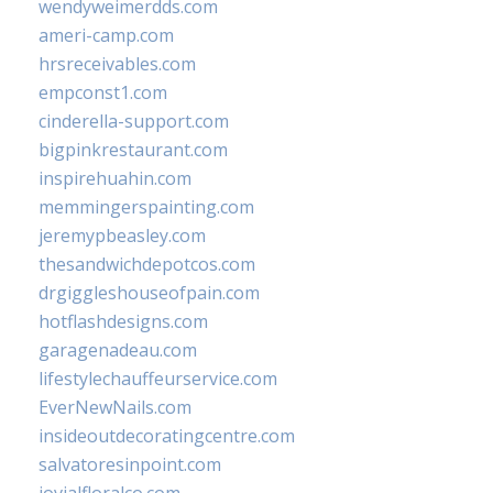
wendyweimerdds.com
ameri-camp.com
hrsreceivables.com
empconst1.com
cinderella-support.com
bigpinkrestaurant.com
inspirehuahin.com
memmingerspainting.com
jeremypbeasley.com
thesandwichdepotcos.com
drgiggleshouseofpain.com
hotflashdesigns.com
garagenadeau.com
lifestylechauffeurservice.com
EverNewNails.com
insideoutdecoratingcentre.com
salvatoresinpoint.com