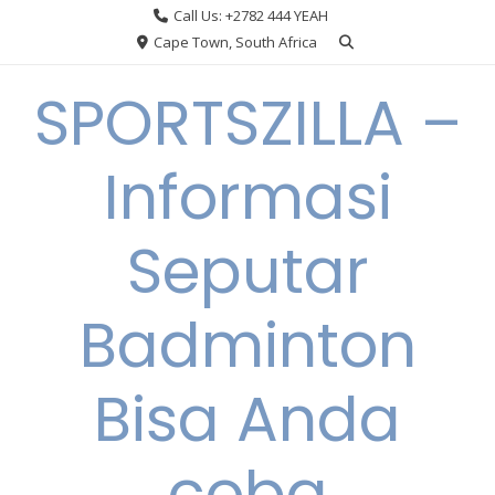
Skip
Call Us: +2782 444 YEAH
to
Cape Town, South Africa
content
SPORTSZILLA –
Informasi
Seputar
Badminton
Bisa Anda
coba