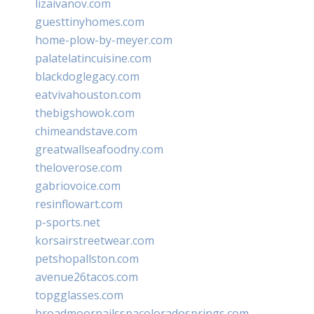
lizaivanov.com
guesttinyhomes.com
home-plow-by-meyer.com
palatelatincuisine.com
blackdoglegacy.com
eatvivahouston.com
thebigshowok.com
chimeandstave.com
greatwallseafoodny.com
theloverose.com
gabriovoice.com
resinflowart.com
p-sports.net
korsairstreetwear.com
petshopallston.com
avenue26tacos.com
topgglasses.com
broadmoornailsspacoloradosprings.com