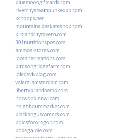
bluemoongiftcards.com
rivercitysteampunkexpo.com
kchoops.net
mountainsideskateshop.com
kirtlandcitytavern.com
301nutritionspot.com
ammos-stores.com
loceanecreations.com
birdsongridgefarm.com
joiedevivblog.com
valera-amsterdam.com
libertybrandhemp.com
norwoodinnwi.com
neighboursmarket.com
blackanguscareers.com
bolesfororegon.com
bodega-ole.com