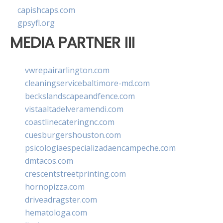
capishcaps.com
gpsyfl.org
MEDIA PARTNER III
vwrepairarlington.com
cleaningservicebaltimore-md.com
beckslandscapeandfence.com
vistaaltadelveramendi.com
coastlinecateringnc.com
cuesburgershouston.com
psicologiaespecializadaencampeche.com
dmtacos.com
crescentstreetprinting.com
hornopizza.com
driveadragster.com
hematologa.com