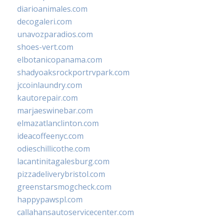
diarioanimales.com
decogaleri.com
unavozparadios.com
shoes-vert.com
elbotanicopanama.com
shadyoaksrockportrvpark.com
jccoinlaundry.com
kautorepair.com
marjaeswinebar.com
elmazatlanclinton.com
ideacoffeenyc.com
odieschillicothe.com
lacantinitagalesburg.com
pizzadeliverybristol.com
greenstarsmogcheck.com
happypawspl.com
callahansautoservicecenter.com