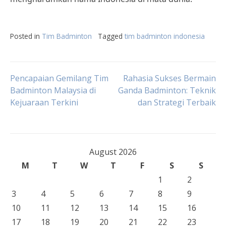
Posted in
Tim Badminton
Tagged
tim badminton indonesia
Post
Pencapaian Gemilang Tim
Rahasia Sukses Bermain
Badminton Malaysia di
Ganda Badminton: Teknik
Kejuaraan Terkini
dan Strategi Terbaik
navigation
August 2026
M
T
W
T
F
S
S
1
2
3
4
5
6
7
8
9
10
11
12
13
14
15
16
17
18
19
20
21
22
23