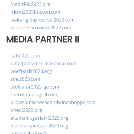
MedItRio2023.org
lcicon2023boston.com
waitangidayfestival2022.com
vacancesscolaires2022.com
MEDIA PARTNER II
isth2022.com
p2b2pabi2023-makassar.com
wocfparis2023.org
sinc2023.com
scdlqatar2022-qa.com
thecolumbiagrill.com
provisionscheeseandwineshoppe.com
khedi2023.org
akademikgeriatri2023.org
marmarapediatri2023.org
emchie2023.org