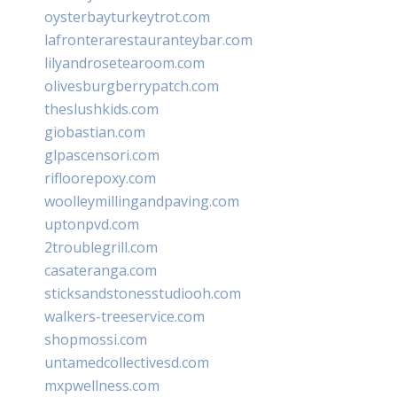
oysterbayturkeytrot.com
lafronterarestauranteybar.com
lilyandrosetearoom.com
olivesburgberrypatch.com
theslushkids.com
giobastian.com
glpascensori.com
rifloorepoxy.com
woolleymillingandpaving.com
uptonpvd.com
2troublegrill.com
casateranga.com
sticksandstonesstudiooh.com
walkers-treeservice.com
shopmossi.com
untamedcollectivesd.com
mxpwellness.com