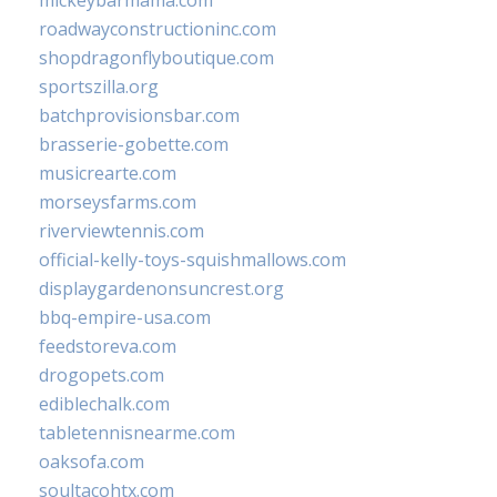
mickeybarmama.com
roadwayconstructioninc.com
shopdragonflyboutique.com
sportszilla.org
batchprovisionsbar.com
brasserie-gobette.com
musicrearte.com
morseysfarms.com
riverviewtennis.com
official-kelly-toys-squishmallows.com
displaygardenonsuncrest.org
bbq-empire-usa.com
feedstoreva.com
drogopets.com
ediblechalk.com
tabletennisnearme.com
oaksofa.com
soultacohtx.com