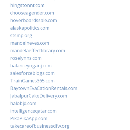
hingstonnt.com
chooseagender.com
hoverboardssale.com
alaskapolitics.com
stsmp.org
manoelneves.com
mandelaeffectlibrary.com
roselynns.com
balanceyoganj.com
salesforceblogs.com
TrainGames365.com
BaytownEvaCationRentals.com
JabalpurCakeDelivery.com
halobjd.com
intelligenceqatar.com
PikaPikaApp.com
takecareofbusinessdfw.org