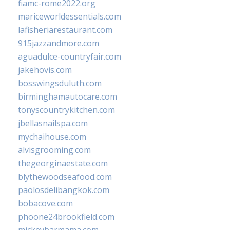
fiamc-rome2022.org
mariceworldessentials.com
lafisheriarestaurant.com
915jazzandmore.com
aguadulce-countryfair.com
jakehovis.com
bosswingsduluth.com
birminghamautocare.com
tonyscountrykitchen.com
jbellasnailspa.com
mychaihouse.com
alvisgrooming.com
thegeorginaestate.com
blythewoodseafood.com
paolosdelibangkok.com
bobacove.com
phoone24brookfield.com