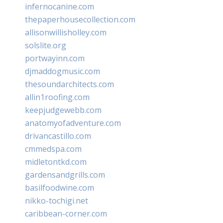
infernocanine.com
thepaperhousecollection.com
allisonwillisholley.com
solslite.org
portwayinn.com
djmaddogmusic.com
thesoundarchitects.com
allin1roofing.com
keepjudgewebb.com
anatomyofadventure.com
drivancastillo.com
cmmedspa.com
midletontkd.com
gardensandgrills.com
basilfoodwine.com
nikko-tochigi.net
caribbean-corner.com