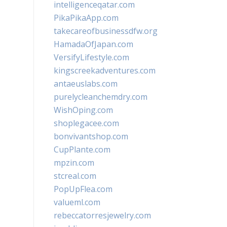
intelligenceqatar.com
PikaPikaApp.com
takecareofbusinessdfw.org
HamadaOfJapan.com
VersifyLifestyle.com
kingscreekadventures.com
antaeuslabs.com
purelycleanchemdry.com
WishOping.com
shoplegacee.com
bonvivantshop.com
CupPlante.com
mpzin.com
stcreal.com
PopUpFlea.com
valueml.com
rebeccatorresjewelry.com