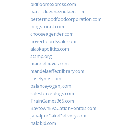
pidfloorsexpress.com
bancodevenezuelaen.com
bettermoodfoodcorporation.com
hingstonnt.com
chooseagender.com
hoverboardssale.com
alaskapolitics.com
stsmp.org
manoelneves.com
mandelaeffectlibrary.com
roselynns.com
balanceyoganj.com
salesforceblogs.com
TrainGames365.com
BaytownEvaCationRentals.com
JabalpurCakeDelivery.com
halobjd.com