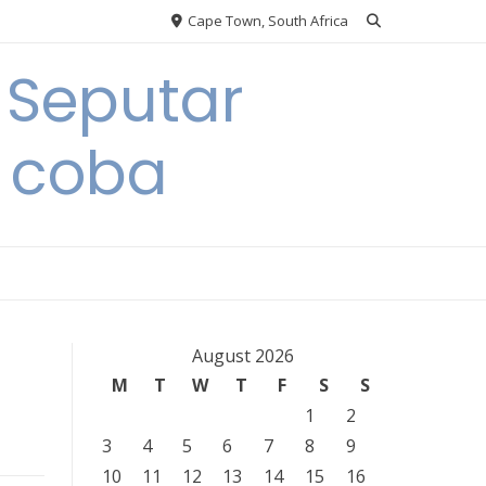
Cape Town, South Africa
 Seputar
 coba
August 2026
M
T
W
T
F
S
S
1
2
3
4
5
6
7
8
9
10
11
12
13
14
15
16