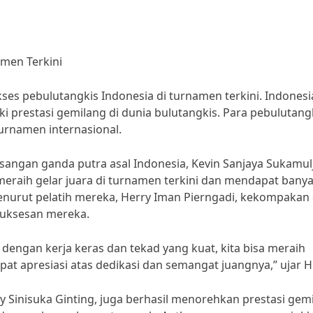
amen Terkini
kses pebulutangkis Indonesia di turnamen terkini. Indonesi
ki prestasi gemilang di dunia bulutangkis. Para pebulutang
turnamen internasional.
asangan ganda putra asal Indonesia, Kevin Sanjaya Sukamul
meraih gelar juara di turnamen terkini dan mendapat bany
enurut pelatih mereka, Herry Iman Pierngadi, kekompakan
suksesan mereka.
dengan kerja keras dan tekad yang kuat, kita bisa meraih
t apresiasi atas dedikasi dan semangat juangnya,” ujar H
ny Sinisuka Ginting, juga berhasil menorehkan prestasi gem