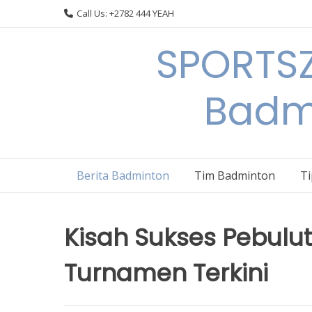
Skip
Call Us: +2782 444 YEAH
to
content
SPORTSZ
Badm
Berita Badminton
Tim Badminton
T
Kisah Sukses Pebulut
Turnamen Terkini