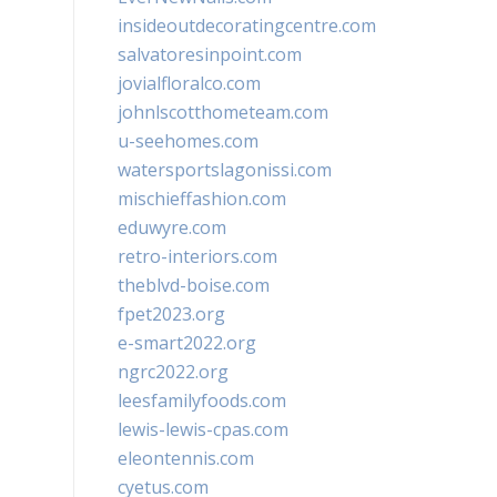
insideoutdecoratingcentre.com
salvatoresinpoint.com
jovialfloralco.com
johnlscotthometeam.com
u-seehomes.com
watersportslagonissi.com
mischieffashion.com
eduwyre.com
retro-interiors.com
theblvd-boise.com
fpet2023.org
e-smart2022.org
ngrc2022.org
leesfamilyfoods.com
lewis-lewis-cpas.com
eleontennis.com
cyetus.com