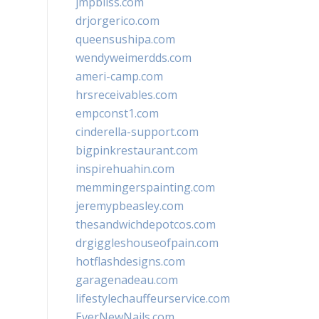
jmpbliss.com
drjorgerico.com
queensushipa.com
wendyweimerdds.com
ameri-camp.com
hrsreceivables.com
empconst1.com
cinderella-support.com
bigpinkrestaurant.com
inspirehuahin.com
memmingerspainting.com
jeremypbeasley.com
thesandwichdepotcos.com
drgiggleshouseofpain.com
hotflashdesigns.com
garagenadeau.com
lifestylechauffeurservice.com
EverNewNails.com