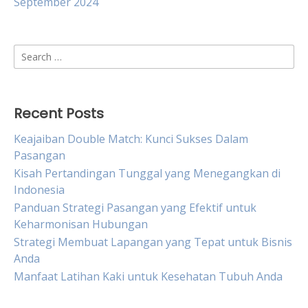
September 2024
Search
for:
Recent Posts
Keajaiban Double Match: Kunci Sukses Dalam
Pasangan
Kisah Pertandingan Tunggal yang Menegangkan di
Indonesia
Panduan Strategi Pasangan yang Efektif untuk
Keharmonisan Hubungan
Strategi Membuat Lapangan yang Tepat untuk Bisnis
Anda
Manfaat Latihan Kaki untuk Kesehatan Tubuh Anda