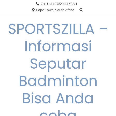
Skip
Call Us: +2782 444 YEAH
to
Cape Town, South Africa
content
SPORTSZILLA –
Informasi
Seputar
Badminton
Bisa Anda
coba