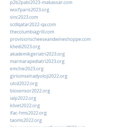
p2b2pabi2023-makassar.com
wocfparis2023.org
sinc2023.com
scdlqatar2022-qa.com
thecolumbiagrill.com
provisionscheeseandwineshoppe.com
khedi2023.org
akademikgeriatri2023.org
marmarapediatri2023.org
emchie2023.org
girisimselradyoloji2022.org
utcd2022.org
biosensor2022.org
ialp2022.org
klivet2022.org
ifac-hms2022.org
taoms2022.org