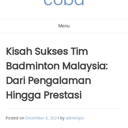
Menu
Kisah Sukses Tim
Badminton Malaysia:
Dari Pengalaman
Hingga Prestasi
Posted on
December 6, 2024
by
adminspo