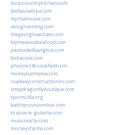
tonyscountrykitchen.com
jbellasnailspa.com
mychaihouse.com
alvisgrooming.com
thegeorginaestate.com
blythewoodseafood.com
paolosdelibangkok.com
bobacove.com
phoone24brookfield.com
mickeybarmama.com
roadwayconstructioninc.com
shopdragonflyboutique.com
sportszilla.org
batchprovisionsbar.com
brasserie-gobette.com
musicrearte.com
morseysfarms.com