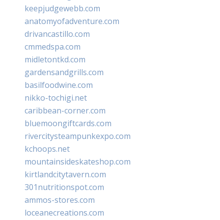
keepjudgewebb.com
anatomyofadventure.com
drivancastillo.com
cmmedspa.com
midletontkd.com
gardensandgrills.com
basilfoodwine.com
nikko-tochigi.net
caribbean-corner.com
bluemoongiftcards.com
rivercitysteampunkexpo.com
kchoops.net
mountainsideskateshop.com
kirtlandcitytavern.com
301nutritionspot.com
ammos-stores.com
loceanecreations.com