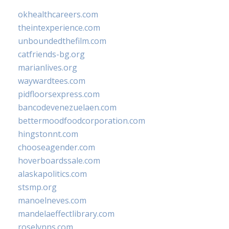
okhealthcareers.com
theintexperience.com
unboundedthefilm.com
catfriends-bg.org
marianlives.org
waywardtees.com
pidfloorsexpress.com
bancodevenezuelaen.com
bettermoodfoodcorporation.com
hingstonnt.com
chooseagender.com
hoverboardssale.com
alaskapolitics.com
stsmp.org
manoelneves.com
mandelaeffectlibrary.com
roselynns.com