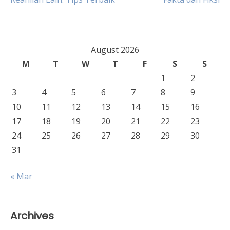
navigation
August 2026
M
T
W
T
F
S
S
1
2
3
4
5
6
7
8
9
10
11
12
13
14
15
16
17
18
19
20
21
22
23
24
25
26
27
28
29
30
31
« Mar
Archives