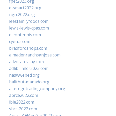
fpet2023.org
e-smart2022.org
ngrc2022.org
leesfamilyfoods.com
lewis-lewis-cpas.com
eleontennis.com
cyetus.com
bradfordshops.com
almadenranchsanjose.com
advocatevijay.com
adlibilimler2023.com
naswwebed.org
balithut-manado.org
alteregotradingcompany.org
aprce2022.com
ibie2022.com
sbcc-2022.com
AngolaOilAndGas2022.com