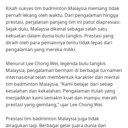
Kisah sukses tim badminton Malaysia memang tidak
pernah lekang oleh waktu. Dari pengalaman hingga
prestasi, perjalanan panjang tim ini patut diapresiasi.
Sejak dulu, Malaysia dikenal sebagai salah satu
kekuatan dalam dunia bulu tangkis. Prestasi yang
diraih oleh para pemainnya tentu tidak lepas dari
pengalaman yang mereka miliki.
Menurut Lee Chong Wei, legenda bulu tangkis
Malaysia, pengalaman bermain di berbagai turnamen
internasional telah membentuk karakter dan mental
tim badminton Malaysia. “Kami belajar dari setiap
kesalahan dan kekalahan. Pengalaman itulah yang
menjadikan kami semakin kuat dan mampu meraih
prestasi yang gemilang,” ujar Lee Chong Wei.
Prestasi tim badminton Malaysia juga tidak
diragukan lagi. Berbagai gelar juara dunia dan