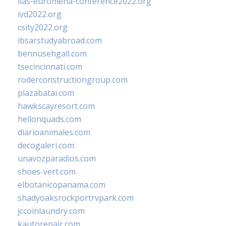
iias-euromena-conference2022.org
ivd2022.org
csity2022.org
ibsarstudyabroad.com
bennusehgall.com
tsecincinnati.com
roderconstructiongroup.com
plazabatai.com
hawkscayresort.com
hellonquads.com
diarioanimales.com
decogaleri.com
unavozparadios.com
shoes-vert.com
elbotanicopanama.com
shadyoaksrockportrvpark.com
jccoinlaundry.com
kautorepair.com