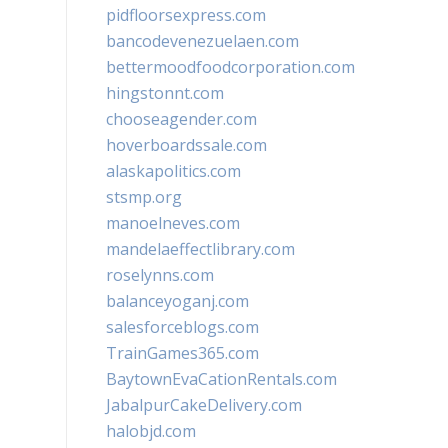
pidfloorsexpress.com
bancodevenezuelaen.com
bettermoodfoodcorporation.com
hingstonnt.com
chooseagender.com
hoverboardssale.com
alaskapolitics.com
stsmp.org
manoelneves.com
mandelaeffectlibrary.com
roselynns.com
balanceyoganj.com
salesforceblogs.com
TrainGames365.com
BaytownEvaCationRentals.com
JabalpurCakeDelivery.com
halobjd.com