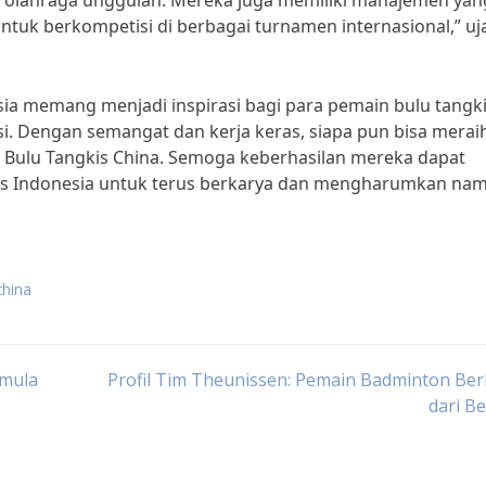
 olahraga unggulan. Mereka juga memiliki manajemen yan
tuk berkompetisi di berbagai turnamen internasional,” uja
sia memang menjadi inspirasi bagi para pemain bulu tangk
si. Dengan semangat dan kerja keras, siapa pun bisa merai
im Bulu Tangkis China. Semoga keberhasilan mereka dapat
kis Indonesia untuk terus berkarya dan mengharumkan na
china
emula
Profil Tim Theunissen: Pemain Badminton Be
dari B