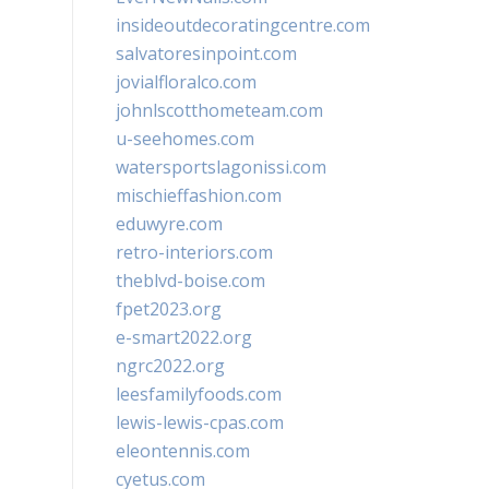
insideoutdecoratingcentre.com
salvatoresinpoint.com
jovialfloralco.com
johnlscotthometeam.com
u-seehomes.com
watersportslagonissi.com
mischieffashion.com
eduwyre.com
retro-interiors.com
theblvd-boise.com
fpet2023.org
e-smart2022.org
ngrc2022.org
leesfamilyfoods.com
lewis-lewis-cpas.com
eleontennis.com
cyetus.com