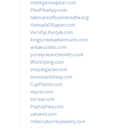
intelligenceqatar.com
PikaPikaApp.com
takecareofbusinessdfw.org
HamadaOfJapan.com
VersifyLifestyle.com
kingscreekadventures.com
antaeuslabs.com
purelycleanchemdry.com
WishOping.com
shoplegacee.com
bonvivantshop.com
CupPlante.com
mpzin.com
stcreal.com
PopUpFlea.com
valueml.com
rebeccatorresjewelry.com