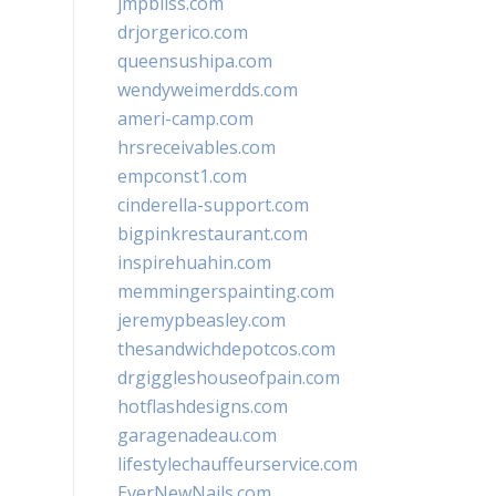
jmpbliss.com
drjorgerico.com
queensushipa.com
wendyweimerdds.com
ameri-camp.com
hrsreceivables.com
empconst1.com
cinderella-support.com
bigpinkrestaurant.com
inspirehuahin.com
memmingerspainting.com
jeremypbeasley.com
thesandwichdepotcos.com
drgiggleshouseofpain.com
hotflashdesigns.com
garagenadeau.com
lifestylechauffeurservice.com
EverNewNails.com