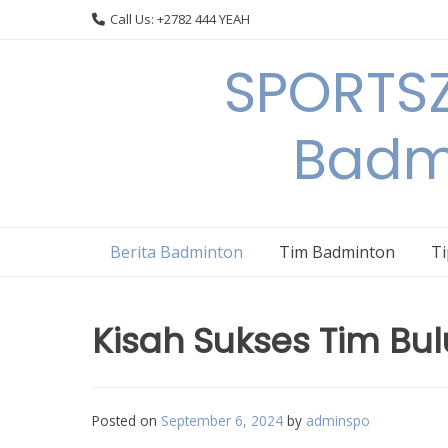
Skip
Call Us: +2782 444 YEAH
to
content
SPORTSZ
Badm
Berita Badminton
Tim Badminton
T
Kisah Sukses Tim Bul
Posted on
September 6, 2024
by
adminspo