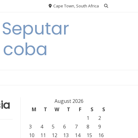
Cape Town, South Africa
 Seputar
 coba
ia
August 2026
M
T
W
T
F
S
S
1
2
3
4
5
6
7
8
9
10
11
12
13
14
15
16