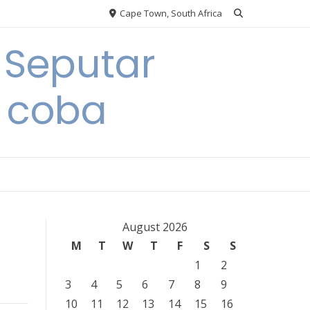
Cape Town, South Africa
 Seputar
 coba
August 2026
M
T
W
T
F
S
S
1
2
3
4
5
6
7
8
9
10
11
12
13
14
15
16