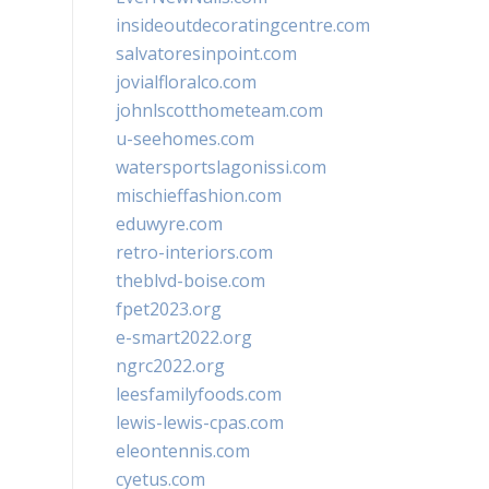
insideoutdecoratingcentre.com
salvatoresinpoint.com
jovialfloralco.com
johnlscotthometeam.com
u-seehomes.com
watersportslagonissi.com
mischieffashion.com
eduwyre.com
retro-interiors.com
theblvd-boise.com
fpet2023.org
e-smart2022.org
ngrc2022.org
leesfamilyfoods.com
lewis-lewis-cpas.com
eleontennis.com
cyetus.com