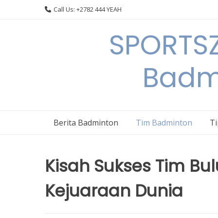
Skip
Call Us: +2782 444 YEAH
to
content
SPORTSZ
Badm
Berita Badminton
Tim Badminton
T
Kisah Sukses Tim Bul
Kejuaraan Dunia