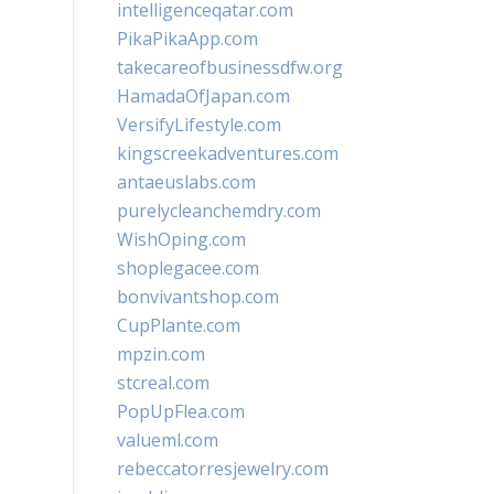
intelligenceqatar.com
PikaPikaApp.com
takecareofbusinessdfw.org
HamadaOfJapan.com
VersifyLifestyle.com
kingscreekadventures.com
antaeuslabs.com
purelycleanchemdry.com
WishOping.com
shoplegacee.com
bonvivantshop.com
CupPlante.com
mpzin.com
stcreal.com
PopUpFlea.com
valueml.com
rebeccatorresjewelry.com