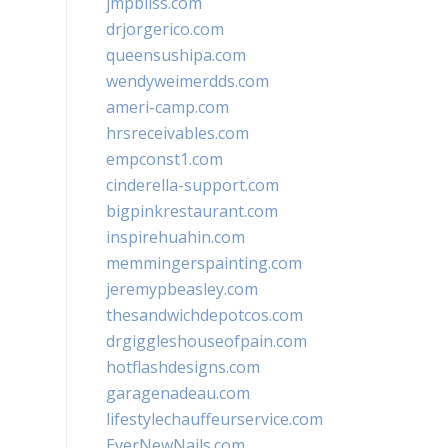
jmpbliss.com
drjorgerico.com
queensushipa.com
wendyweimerdds.com
ameri-camp.com
hrsreceivables.com
empconst1.com
cinderella-support.com
bigpinkrestaurant.com
inspirehuahin.com
memmingerspainting.com
jeremypbeasley.com
thesandwichdepotcos.com
drgiggleshouseofpain.com
hotflashdesigns.com
garagenadeau.com
lifestylechauffeurservice.com
EverNewNails.com