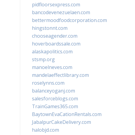
pidfloorsexpress.com
bancodevenezuelaen.com
bettermoodfoodcorporation.com
hingstonnt.com
chooseagender.com
hoverboardssale.com
alaskapolitics.com
stsmp.org
manoelneves.com
mandelaeffectlibrary.com
roselynns.com
balanceyoganj.com
salesforceblogs.com
TrainGames365.com
BaytownEvaCationRentals.com
JabalpurCakeDelivery.com
halobjd.com