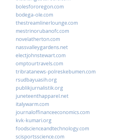
bolesfororegon.com
bodega-ole.com
thestreamlinerlounge.com
mestrinorubanofc.com
novelatherton.com
nassvalleygardens.net
electjohnstewart.com
omptourtravels.com
tribratanews-polreskebumen.com
rsudbayuasih.org
publikjurnalistik.org
juneteenthapparel.net
italywarm.com
journaloffinanceeconomics.com
kvk-kumari.org
foodscienceandtechnology.com
scisportsscience.com