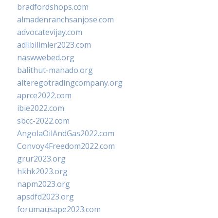
bradfordshops.com
almadenranchsanjose.com
advocatevijay.com
adlibilimler2023.com
naswwebed.org
balithut-manado.org
alteregotradingcompany.org
aprce2022.com
ibie2022.com
sbcc-2022.com
AngolaOilAndGas2022.com
Convoy4Freedom2022.com
grur2023.org
hkhk2023.org
napm2023.org
apsdfd2023.org
forumausape2023.com