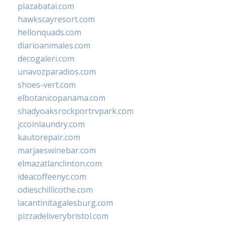
plazabatai.com
hawkscayresort.com
hellonquads.com
diarioanimales.com
decogaleri.com
unavozparadios.com
shoes-vert.com
elbotanicopanama.com
shadyoaksrockportrvpark.com
jccoinlaundry.com
kautorepair.com
marjaeswinebar.com
elmazatlanclinton.com
ideacoffeenyc.com
odieschillicothe.com
lacantinitagalesburg.com
pizzadeliverybristol.com