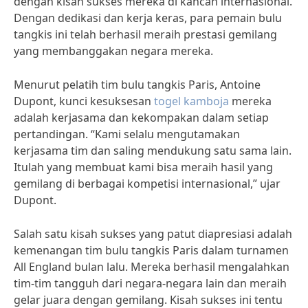
dengan kisah sukses mereka di kancah internasional.
Dengan dedikasi dan kerja keras, para pemain bulu
tangkis ini telah berhasil meraih prestasi gemilang
yang membanggakan negara mereka.
Menurut pelatih tim bulu tangkis Paris, Antoine
Dupont, kunci kesuksesan
togel kamboja
mereka
adalah kerjasama dan kekompakan dalam setiap
pertandingan. “Kami selalu mengutamakan
kerjasama tim dan saling mendukung satu sama lain.
Itulah yang membuat kami bisa meraih hasil yang
gemilang di berbagai kompetisi internasional,” ujar
Dupont.
Salah satu kisah sukses yang patut diapresiasi adalah
kemenangan tim bulu tangkis Paris dalam turnamen
All England bulan lalu. Mereka berhasil mengalahkan
tim-tim tangguh dari negara-negara lain dan meraih
gelar juara dengan gemilang. Kisah sukses ini tentu