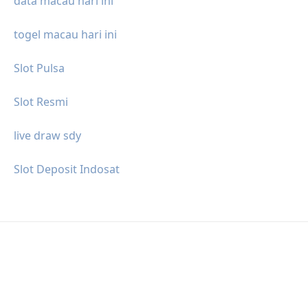
data macau hari ini
togel macau hari ini
Slot Pulsa
Slot Resmi
live draw sdy
Slot Deposit Indosat