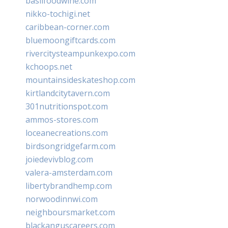
basilfoodwine.com
nikko-tochigi.net
caribbean-corner.com
bluemoongiftcards.com
rivercitysteampunkexpo.com
kchoops.net
mountainsideskateshop.com
kirtlandcitytavern.com
301nutritionspot.com
ammos-stores.com
loceanecreations.com
birdsongridgefarm.com
joiedevivblog.com
valera-amsterdam.com
libertybrandhemp.com
norwoodinnwi.com
neighboursmarket.com
blackanguscareers.com