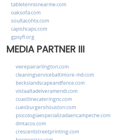
tabletennisnearme.com
oaksofa.com
soultacohtx.com
capishcaps.com
gpsyfl.org
MEDIA PARTNER III
vwrepairarlington.com
cleaningservicebaltimore-md.com
beckslandscapeandfence.com
vistaaltadelveramendi.com
coastlinecateringnc.com
cuesburgershouston.com
psicologiaespecializadaencampeche.com
dmtacos.com
crescentstreetprinting.com
hornopizza.com