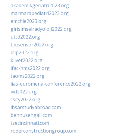
akademikgeriatri2023.org
marmarapediatri2023.org
emchie2023.org
girisimselradyoloji2022.org
utcd2022.org
biosensor2022.org
ialp2022.org
klivet2022.org
ifac-hms2022.org
taoms2022.org
iias-euromena-conference2022.org
ivd2022.org
csity2022.org
ibsarstudyabroad.com
bennusehgall.com
tsecincinnati.com
roderconstructiongroup.com