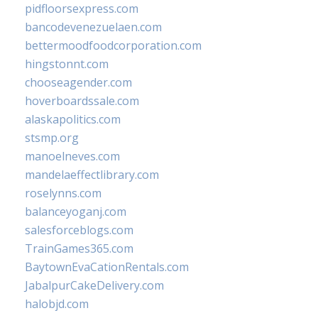
pidfloorsexpress.com
bancodevenezuelaen.com
bettermoodfoodcorporation.com
hingstonnt.com
chooseagender.com
hoverboardssale.com
alaskapolitics.com
stsmp.org
manoelneves.com
mandelaeffectlibrary.com
roselynns.com
balanceyoganj.com
salesforceblogs.com
TrainGames365.com
BaytownEvaCationRentals.com
JabalpurCakeDelivery.com
halobjd.com