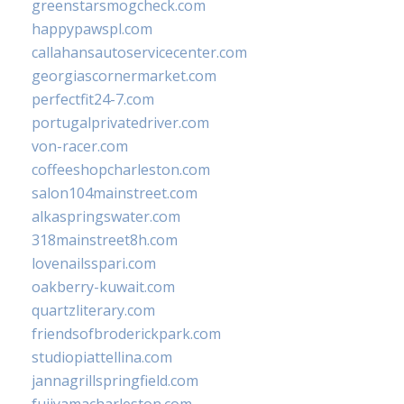
greenstarsmogcheck.com
happypawspl.com
callahansautoservicecenter.com
georgiascornermarket.com
perfectfit24-7.com
portugalprivatedriver.com
von-racer.com
coffeeshopcharleston.com
salon104mainstreet.com
alkaspringswater.com
318mainstreet8h.com
lovenailsspari.com
oakberry-kuwait.com
quartzliterary.com
friendsofbroderickpark.com
studiopiattellina.com
jannagrillspringfield.com