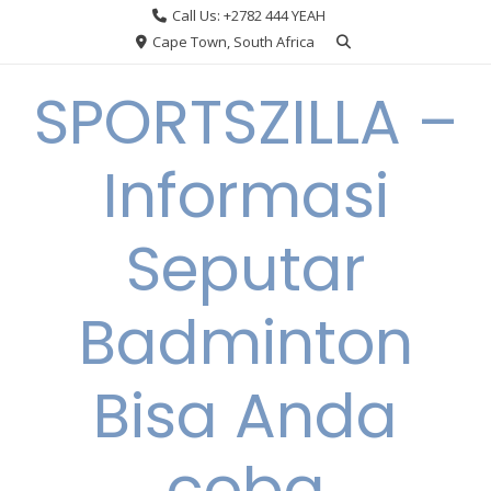
Skip
Call Us: +2782 444 YEAH
to
Cape Town, South Africa
content
SPORTSZILLA –
Informasi
Seputar
Badminton
Bisa Anda
coba