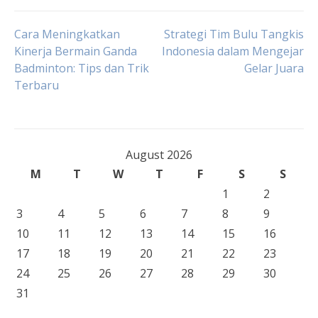
Post
Cara Meningkatkan
Strategi Tim Bulu Tangkis
Kinerja Bermain Ganda
Indonesia dalam Mengejar
Badminton: Tips dan Trik
Gelar Juara
navigation
Terbaru
August 2026
M
T
W
T
F
S
S
1
2
3
4
5
6
7
8
9
10
11
12
13
14
15
16
17
18
19
20
21
22
23
24
25
26
27
28
29
30
31