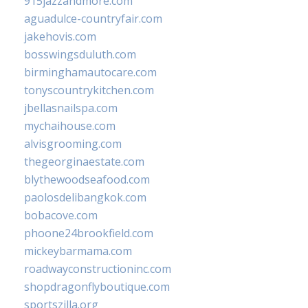
915jazzandmore.com
aguadulce-countryfair.com
jakehovis.com
bosswingsduluth.com
birminghamautocare.com
tonyscountrykitchen.com
jbellasnailspa.com
mychaihouse.com
alvisgrooming.com
thegeorginaestate.com
blythewoodseafood.com
paolosdelibangkok.com
bobacove.com
phoone24brookfield.com
mickeybarmama.com
roadwayconstructioninc.com
shopdragonflyboutique.com
sportszilla.org