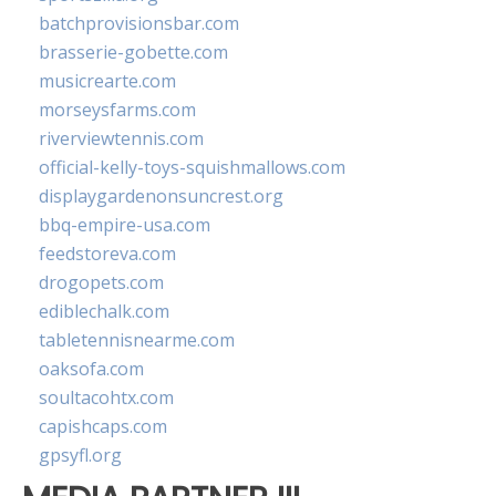
batchprovisionsbar.com
brasserie-gobette.com
musicrearte.com
morseysfarms.com
riverviewtennis.com
official-kelly-toys-squishmallows.com
displaygardenonsuncrest.org
bbq-empire-usa.com
feedstoreva.com
drogopets.com
ediblechalk.com
tabletennisnearme.com
oaksofa.com
soultacohtx.com
capishcaps.com
gpsyfl.org