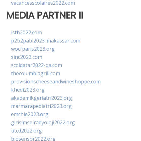
vacancesscolaires2022.com
MEDIA PARTNER II
isth2022.com
p2b2pabi2023-makassar.com
wocfparis2023.org
sinc2023.com
scdlqatar2022-qa.com
thecolumbiagrill.com
provisionscheeseandwineshoppe.com
khedi2023.org
akademikgeriatri2023.org
marmarapediatri2023.org
emchie2023.org
girisimselradyoloji2022.org
utcd2022.org
biosensor2022.org