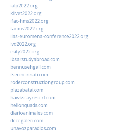
ialp2022.org
klivet2022.org
ifac-hms2022.org
taoms2022.org
iias-euromena-conference2022.org
ivd2022.org
csity2022.org
ibsarstudyabroad.com
bennusehgall.com
tsecincinnati.com
roderconstructiongroup.com
plazabatai.com
hawkscayresort.com
hellonquads.com
diarioanimales.com
decogaleri.com
unavozparadios.com