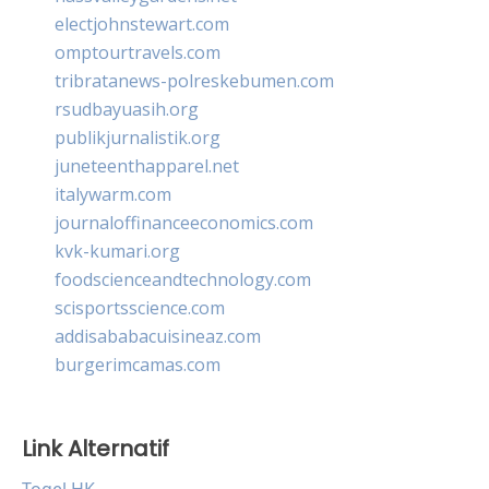
electjohnstewart.com
omptourtravels.com
tribratanews-polreskebumen.com
rsudbayuasih.org
publikjurnalistik.org
juneteenthapparel.net
italywarm.com
journaloffinanceeconomics.com
kvk-kumari.org
foodscienceandtechnology.com
scisportsscience.com
addisababacuisineaz.com
burgerimcamas.com
Link Alternatif
Togel HK