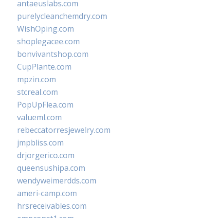
antaeuslabs.com
purelycleanchemdry.com
WishOping.com
shoplegacee.com
bonvivantshop.com
CupPlante.com
mpzin.com
stcreal.com
PopUpFlea.com
valueml.com
rebeccatorresjewelry.com
jmpbliss.com
drjorgerico.com
queensushipa.com
wendyweimerdds.com
ameri-camp.com
hrsreceivables.com