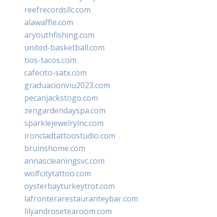
reefrecordsllc.com
alawaffle.com
aryouthfishing.com
united-basketball.com
tios-tacos.com
cafecito-satx.com
graduacionviu2023.com
pecanjackstogo.com
zengardendayspa.com
sparklejewelryinc.com
ironcladtattoostudio.com
bruinshome.com
annascleaningsvc.com
wolfcitytattoo.com
oysterbayturkeytrot.com
lafronterarestauranteybar.com
lilyandrosetearoom.com