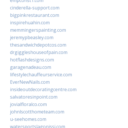
empconst1.com
cinderella-support.com
bigpinkrestaurant.com
inspirehuahin.com
memmingerspainting.com
jeremypbeasley.com
thesandwichdepotcos.com
drgiggleshouseofpain.com
hotflashdesigns.com
garagenadeau.com
lifestylechauffeurservice.com
EverNewNails.com
insideoutdecoratingcentre.com
salvatoresinpoint.com
jovialfloralco.com
johnlscotthometeam.com
u-seehomes.com
watersportslagonissi.com