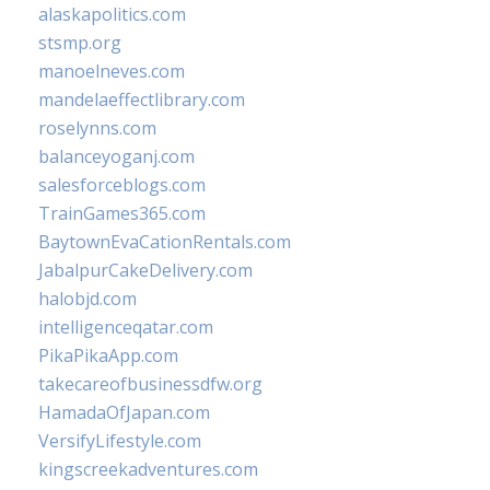
alaskapolitics.com
stsmp.org
manoelneves.com
mandelaeffectlibrary.com
roselynns.com
balanceyoganj.com
salesforceblogs.com
TrainGames365.com
BaytownEvaCationRentals.com
JabalpurCakeDelivery.com
halobjd.com
intelligenceqatar.com
PikaPikaApp.com
takecareofbusinessdfw.org
HamadaOfJapan.com
VersifyLifestyle.com
kingscreekadventures.com