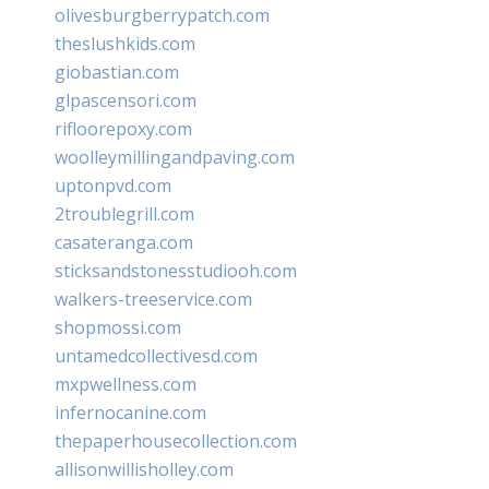
olivesburgberrypatch.com
theslushkids.com
giobastian.com
glpascensori.com
rifloorepoxy.com
woolleymillingandpaving.com
uptonpvd.com
2troublegrill.com
casateranga.com
sticksandstonesstudiooh.com
walkers-treeservice.com
shopmossi.com
untamedcollectivesd.com
mxpwellness.com
infernocanine.com
thepaperhousecollection.com
allisonwillisholley.com