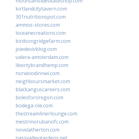
mountainsideskateshop.com
kirtlandcitytavern.com
301nutritionspot.com
ammos-stores.com
loceanecreations.com
birdsongridgefarm.com
joiedevivblog.com
valera-amsterdam.com
libertybrandhemp.com
norwoodinnwi.com
neighboursmarket.com
blackanguscareers.com
bolesfororegon.com
bodega-ole.com
thestreamlinerlounge.com
mestrinorubanofc.com
novelatherton.com
nassvalleygardens.net