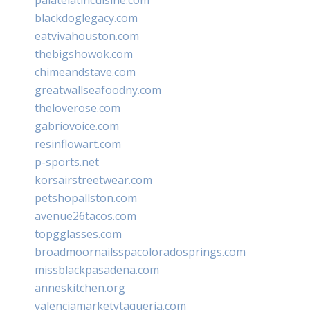
blackdoglegacy.com
eatvivahouston.com
thebigshowok.com
chimeandstave.com
greatwallseafoodny.com
theloverose.com
gabriovoice.com
resinflowart.com
p-sports.net
korsairstreetwear.com
petshopallston.com
avenue26tacos.com
topgglasses.com
broadmoornailsspacoloradosprings.com
missblackpasadena.com
anneskitchen.org
valenciamarketytaqueria.com