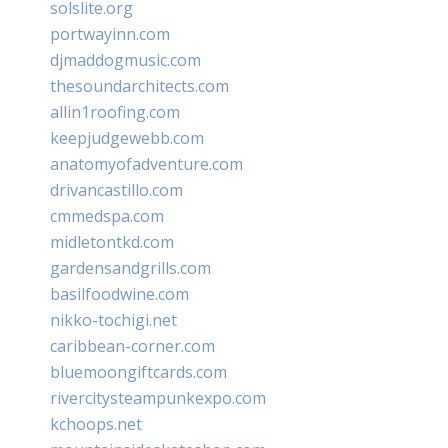
solslite.org
portwayinn.com
djmaddogmusic.com
thesoundarchitects.com
allin1roofing.com
keepjudgewebb.com
anatomyofadventure.com
drivancastillo.com
cmmedspa.com
midletontkd.com
gardensandgrills.com
basilfoodwine.com
nikko-tochigi.net
caribbean-corner.com
bluemoongiftcards.com
rivercitysteampunkexpo.com
kchoops.net