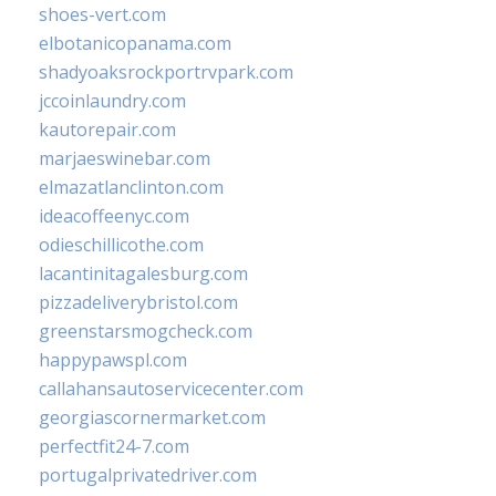
shoes-vert.com
elbotanicopanama.com
shadyoaksrockportrvpark.com
jccoinlaundry.com
kautorepair.com
marjaeswinebar.com
elmazatlanclinton.com
ideacoffeenyc.com
odieschillicothe.com
lacantinitagalesburg.com
pizzadeliverybristol.com
greenstarsmogcheck.com
happypawspl.com
callahansautoservicecenter.com
georgiascornermarket.com
perfectfit24-7.com
portugalprivatedriver.com