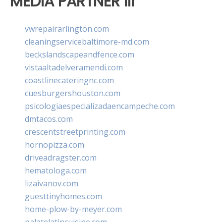
MEDIA PARTNER III
vwrepairarlington.com
cleaningservicebaltimore-md.com
beckslandscapeandfence.com
vistaaltadelveramendi.com
coastlinecateringnc.com
cuesburgershouston.com
psicologiaespecializadaencampeche.com
dmtacos.com
crescentstreetprinting.com
hornopizza.com
driveadragster.com
hematologa.com
lizaivanov.com
guesttinyhomes.com
home-plow-by-meyer.com
palatelatincuisine.com