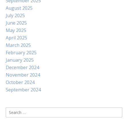
September 2025
August 2025
July 2025
June 2025
May 2025
April 2025
March 2025
February 2025
January 2025
December 2024
November 2024
October 2024
September 2024
Search
for: