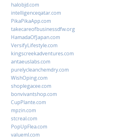
halobjd.com
intelligenceqatar.com
PikaPikaApp.com
takecareofbusinessdfw.org
HamadaOfJapan.com
VersifyLifestyle.com
kingscreekadventures.com
antaeuslabs.com
purelycleanchemdry.com
WishOping.com
shoplegacee.com
bonvivantshop.com
CupPlante.com
mpzin.com
stcreal.com
PopUpFlea.com
valueml.com