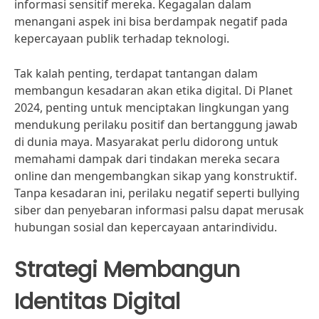
informasi sensitif mereka. Kegagalan dalam
menangani aspek ini bisa berdampak negatif pada
kepercayaan publik terhadap teknologi.
Tak kalah penting, terdapat tantangan dalam
membangun kesadaran akan etika digital. Di Planet
2024, penting untuk menciptakan lingkungan yang
mendukung perilaku positif dan bertanggung jawab
di dunia maya. Masyarakat perlu didorong untuk
memahami dampak dari tindakan mereka secara
online dan mengembangkan sikap yang konstruktif.
Tanpa kesadaran ini, perilaku negatif seperti bullying
siber dan penyebaran informasi palsu dapat merusak
hubungan sosial dan kepercayaan antarindividu.
Strategi Membangun
Identitas Digital