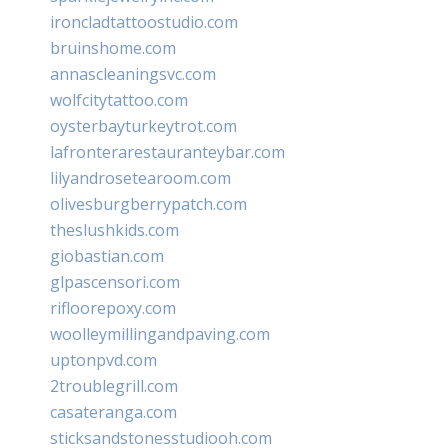
ironcladtattoostudio.com
bruinshome.com
annascleaningsvc.com
wolfcitytattoo.com
oysterbayturkeytrot.com
lafronterarestauranteybar.com
lilyandrosetearoom.com
olivesburgberrypatch.com
theslushkids.com
giobastian.com
glpascensori.com
rifloorepoxy.com
woolleymillingandpaving.com
uptonpvd.com
2troublegrill.com
casateranga.com
sticksandstonesstudiooh.com