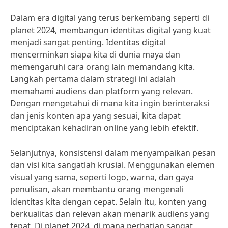
Dalam era digital yang terus berkembang seperti di
planet 2024, membangun identitas digital yang kuat
menjadi sangat penting. Identitas digital
mencerminkan siapa kita di dunia maya dan
memengaruhi cara orang lain memandang kita.
Langkah pertama dalam strategi ini adalah
memahami audiens dan platform yang relevan.
Dengan mengetahui di mana kita ingin berinteraksi
dan jenis konten apa yang sesuai, kita dapat
menciptakan kehadiran online yang lebih efektif.
Selanjutnya, konsistensi dalam menyampaikan pesan
dan visi kita sangatlah krusial. Menggunakan elemen
visual yang sama, seperti logo, warna, dan gaya
penulisan, akan membantu orang mengenali
identitas kita dengan cepat. Selain itu, konten yang
berkualitas dan relevan akan menarik audiens yang
tepat. Di planet 2024, di mana perhatian sangat