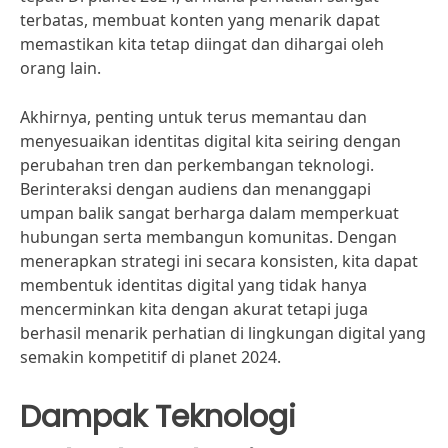
terbatas, membuat konten yang menarik dapat
memastikan kita tetap diingat dan dihargai oleh
orang lain.
Akhirnya, penting untuk terus memantau dan
menyesuaikan identitas digital kita seiring dengan
perubahan tren dan perkembangan teknologi.
Berinteraksi dengan audiens dan menanggapi
umpan balik sangat berharga dalam memperkuat
hubungan serta membangun komunitas. Dengan
menerapkan strategi ini secara konsisten, kita dapat
membentuk identitas digital yang tidak hanya
mencerminkan kita dengan akurat tetapi juga
berhasil menarik perhatian di lingkungan digital yang
semakin kompetitif di planet 2024.
Dampak Teknologi