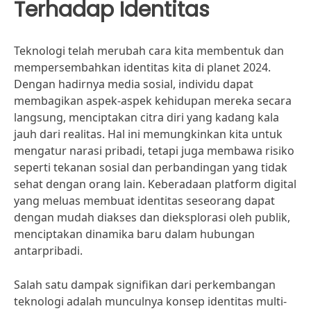
Terhadap Identitas
Teknologi telah merubah cara kita membentuk dan
mempersembahkan identitas kita di planet 2024.
Dengan hadirnya media sosial, individu dapat
membagikan aspek-aspek kehidupan mereka secara
langsung, menciptakan citra diri yang kadang kala
jauh dari realitas. Hal ini memungkinkan kita untuk
mengatur narasi pribadi, tetapi juga membawa risiko
seperti tekanan sosial dan perbandingan yang tidak
sehat dengan orang lain. Keberadaan platform digital
yang meluas membuat identitas seseorang dapat
dengan mudah diakses dan dieksplorasi oleh publik,
menciptakan dinamika baru dalam hubungan
antarpribadi.
Salah satu dampak signifikan dari perkembangan
teknologi adalah munculnya konsep identitas multi-