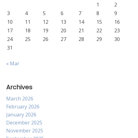
1
2
3
4
5
6
7
8
9
10
11
12
13
14
15
16
17
18
19
20
21
22
23
24
25
26
27
28
29
30
31
« Mar
Archives
March 2026
February 2026
January 2026
December 2025
November 2025