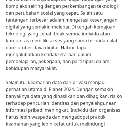
kompleks seiring dengan perkembangan teknologi
dan perubahan sosial yang cepat. Salah satu
tantangan terbesar adalah mengatasi kesenjangan
digital yang semakin melebar. Di tengah kemajuan
teknologi yang cepat, tidak semua individu atau
komunitas memiliki akses yang sama terhadap alat
dan sumber daya digital. Hal ini dapat
mengakibatkan ketidaksetaraan dalam
pembelajaran, pekerjaan, dan partisipasi dalam
kehidupan masyarakat.
Selain itu, keamanan data dan privasi menjadi
perhatian utama di Planet 2024. Dengan semakin
banyaknya data yang dihasilkan dan dibagikan, risiko
terhadap pencurian identitas dan penyalahgunaan
informasi pribadi meningkat. Individu dan organisasi
harus lebih waspada dan mengadopsi praktik
keamanan yang lebih ketat untuk melindungi