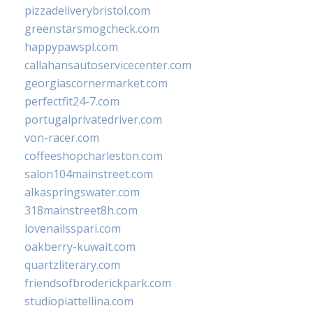
pizzadeliverybristol.com
greenstarsmogcheck.com
happypawspl.com
callahansautoservicecenter.com
georgiascornermarket.com
perfectfit24-7.com
portugalprivatedriver.com
von-racer.com
coffeeshopcharleston.com
salon104mainstreet.com
alkaspringswater.com
318mainstreet8h.com
lovenailsspari.com
oakberry-kuwait.com
quartzliterary.com
friendsofbroderickpark.com
studiopiattellina.com