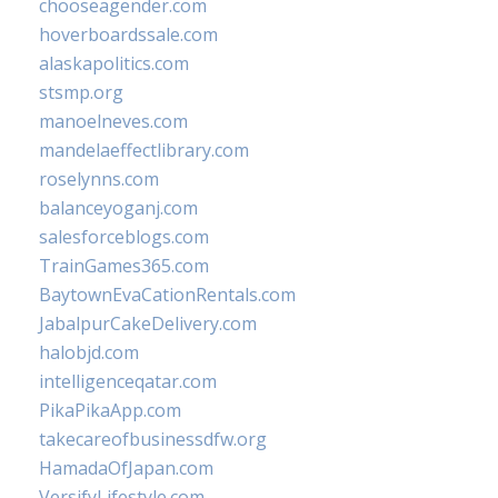
chooseagender.com
hoverboardssale.com
alaskapolitics.com
stsmp.org
manoelneves.com
mandelaeffectlibrary.com
roselynns.com
balanceyoganj.com
salesforceblogs.com
TrainGames365.com
BaytownEvaCationRentals.com
JabalpurCakeDelivery.com
halobjd.com
intelligenceqatar.com
PikaPikaApp.com
takecareofbusinessdfw.org
HamadaOfJapan.com
VersifyLifestyle.com