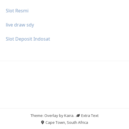
Slot Resmi
live draw sdy
Slot Deposit Indosat
Theme: Overlay by
Kaira
.
Extra Text
Cape Town, South Africa