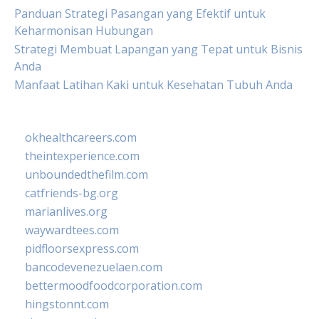
Panduan Strategi Pasangan yang Efektif untuk
Keharmonisan Hubungan
Strategi Membuat Lapangan yang Tepat untuk Bisnis
Anda
Manfaat Latihan Kaki untuk Kesehatan Tubuh Anda
okhealthcareers.com
theintexperience.com
unboundedthefilm.com
catfriends-bg.org
marianlives.org
waywardtees.com
pidfloorsexpress.com
bancodevenezuelaen.com
bettermoodfoodcorporation.com
hingstonnt.com