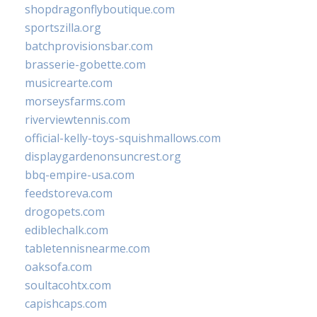
shopdragonflyboutique.com
sportszilla.org
batchprovisionsbar.com
brasserie-gobette.com
musicrearte.com
morseysfarms.com
riverviewtennis.com
official-kelly-toys-squishmallows.com
displaygardenonsuncrest.org
bbq-empire-usa.com
feedstoreva.com
drogopets.com
ediblechalk.com
tabletennisnearme.com
oaksofa.com
soultacohtx.com
capishcaps.com