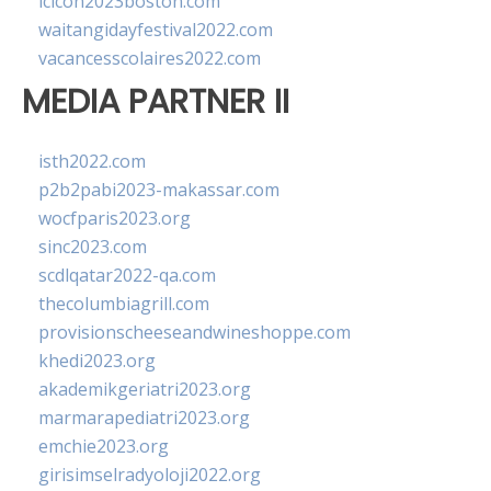
lcicon2023boston.com
waitangidayfestival2022.com
vacancesscolaires2022.com
MEDIA PARTNER II
isth2022.com
p2b2pabi2023-makassar.com
wocfparis2023.org
sinc2023.com
scdlqatar2022-qa.com
thecolumbiagrill.com
provisionscheeseandwineshoppe.com
khedi2023.org
akademikgeriatri2023.org
marmarapediatri2023.org
emchie2023.org
girisimselradyoloji2022.org