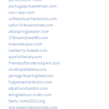
portugalprivatedriver.com
von-racer.com
coffeeshopcharleston.com
salon104mainstreet.com
alkaspringswater.com
318mainstreet8h.com
lovenailsspari.com
oakberry-kuwait.com
quartzliterary.com
friendsofbroderickpark.com
studiopiattellina.com
jannagrillspringfield.com
fujiyamacharleston.com
elpatronchardon.com
donglaishun-order.com
fiamc-rome2022.org
mariceworldessentials.com