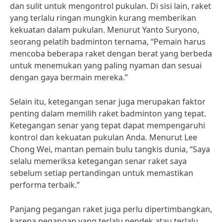
dan sulit untuk mengontrol pukulan. Di sisi lain, raket
yang terlalu ringan mungkin kurang memberikan
kekuatan dalam pukulan. Menurut Yanto Suryono,
seorang pelatih badminton ternama, “Pemain harus
mencoba beberapa raket dengan berat yang berbeda
untuk menemukan yang paling nyaman dan sesuai
dengan gaya bermain mereka.”
Selain itu, ketegangan senar juga merupakan faktor
penting dalam memilih raket badminton yang tepat.
Ketegangan senar yang tepat dapat mempengaruhi
kontrol dan kekuatan pukulan Anda. Menurut Lee
Chong Wei, mantan pemain bulu tangkis dunia, “Saya
selalu memeriksa ketegangan senar raket saya
sebelum setiap pertandingan untuk memastikan
performa terbaik.”
Panjang pegangan raket juga perlu dipertimbangkan,
karena pegangan yang terlalu pendek atau terlalu