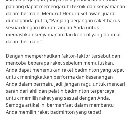
panjang dapat memengaruhi teknik dan kenyamanan
dalam bermain. Menurut Hendra Setiawan, juara
dunia ganda putra, “Panjang pegangan raket harus
sesuai dengan ukuran tangan Anda untuk
memastikan kenyamanan dan kontrol yang optimal
dalam bermain.”
Dengan memperhatikan faktor-faktor tersebut dan
mencoba beberapa raket sebelum memutuskan,
Anda dapat menemukan raket badminton yang tepat
untuk meningkatkan performa dan kesenangan
Anda dalam bermain. Jadi, jangan ragu untuk mencari
saran dari ahli dan pelatih badminton terpercaya
untuk memilih raket yang sesuai dengan Anda.
Semoga artikel ini bermanfaat dalam membantu
Anda memilih raket badminton yang tepat!