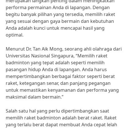
merupakan langkah penting dalam meningkatkan
performa permainan Anda di lapangan. Dengan
begitu banyak pilihan yang tersedia, memilih raket
yang sesuai dengan gaya bermain dan kebutuhan
Anda adalah kunci untuk mencapai hasil yang
optimal.
Menurut Dr. Tan Aik Mong, seorang ahli olahraga dari
Universitas Nasional Singapura, “Memilih raket
badminton yang tepat adalah seperti memilih
pasangan hidup Anda di lapangan. Anda harus
mempertimbangkan berbagai faktor seperti berat
raket, ketegangan senar, dan panjang pegangan
untuk memastikan kenyamanan dan performa yang
maksimal dalam bermain.”
Salah satu hal yang perlu dipertimbangkan saat
memilih raket badminton adalah berat raket. Raket
yang terlalu berat dapat membuat Anda cepat lelah