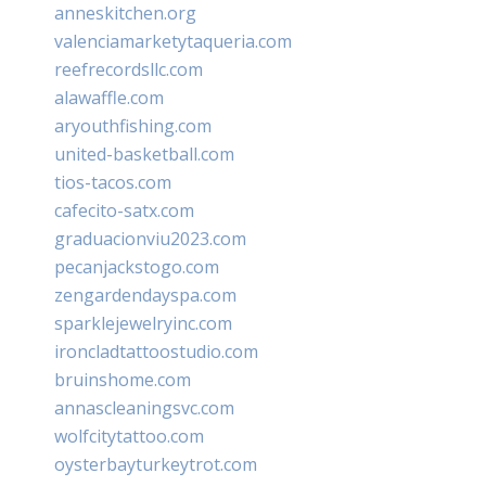
anneskitchen.org
valenciamarketytaqueria.com
reefrecordsllc.com
alawaffle.com
aryouthfishing.com
united-basketball.com
tios-tacos.com
cafecito-satx.com
graduacionviu2023.com
pecanjackstogo.com
zengardendayspa.com
sparklejewelryinc.com
ironcladtattoostudio.com
bruinshome.com
annascleaningsvc.com
wolfcitytattoo.com
oysterbayturkeytrot.com