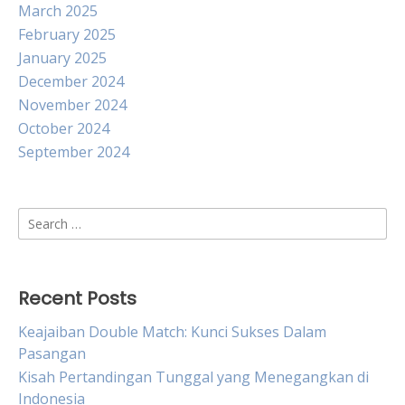
March 2025
February 2025
January 2025
December 2024
November 2024
October 2024
September 2024
Search
for:
Recent Posts
Keajaiban Double Match: Kunci Sukses Dalam
Pasangan
Kisah Pertandingan Tunggal yang Menegangkan di
Indonesia