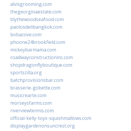
alvisgrooming.com
thegeorginaestate.com
blythewoodseafood.com
paolosdelibangkok.com
bobacove.com
phoone24brookfield.com
mickeybarmama.com
roadwayconstructioninc.com
shopdragonflyboutique.com
sportszilla.org
batchprovisionsbar.com
brasserie-gobette.com
musicrearte.com
morseysfarms.com
riverviewtennis.com
official-kelly-toys-squishmallows.com
displaygardenonsuncrest.org