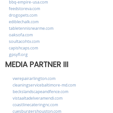
bbq-empire-usa.com
feedstoreva.com
drogopets.com
ediblechalk.com
tabletennisnearme.com
oaksofa.com
soultacohtx.com
capishcaps.com
gpsyfl.org
MEDIA PARTNER III
vwrepairarlington.com
cleaningservicebaltimore-md.com
beckslandscapeandfence.com
vistaaltadelveramendi.com
coastlinecateringnc.com
cuesburgershouston.com