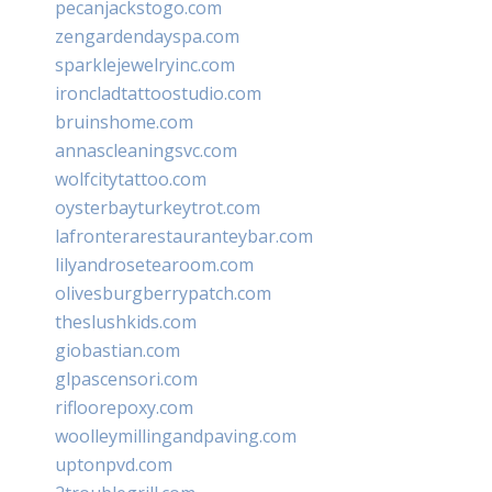
pecanjackstogo.com
zengardendayspa.com
sparklejewelryinc.com
ironcladtattoostudio.com
bruinshome.com
annascleaningsvc.com
wolfcitytattoo.com
oysterbayturkeytrot.com
lafronterarestauranteybar.com
lilyandrosetearoom.com
olivesburgberrypatch.com
theslushkids.com
giobastian.com
glpascensori.com
rifloorepoxy.com
woolleymillingandpaving.com
uptonpvd.com