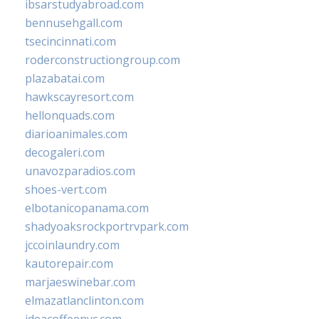
ibsarstudyabroad.com
bennusehgall.com
tsecincinnati.com
roderconstructiongroup.com
plazabatai.com
hawkscayresort.com
hellonquads.com
diarioanimales.com
decogaleri.com
unavozparadios.com
shoes-vert.com
elbotanicopanama.com
shadyoaksrockportrvpark.com
jccoinlaundry.com
kautorepair.com
marjaeswinebar.com
elmazatlanclinton.com