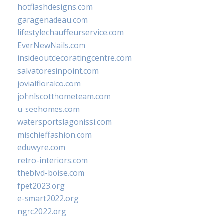
hotflashdesigns.com
garagenadeau.com
lifestylechauffeurservice.com
EverNewNails.com
insideoutdecoratingcentre.com
salvatoresinpoint.com
jovialfloralco.com
johnlscotthometeam.com
u-seehomes.com
watersportslagonissi.com
mischieffashion.com
eduwyre.com
retro-interiors.com
theblvd-boise.com
fpet2023.org
e-smart2022.org
ngrc2022.org