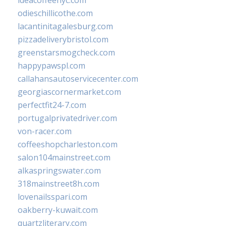
ideacoffeenyc.com
odieschillicothe.com
lacantinitagalesburg.com
pizzadeliverybristol.com
greenstarsmogcheck.com
happypawspl.com
callahansautoservicecenter.com
georgiascornermarket.com
perfectfit24-7.com
portugalprivatedriver.com
von-racer.com
coffeeshopcharleston.com
salon104mainstreet.com
alkaspringswater.com
318mainstreet8h.com
lovenailsspari.com
oakberry-kuwait.com
quartzliterary.com