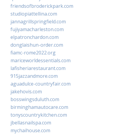
friendsofbroderickpark.com
studiopiattellina.com
jannagrillspringfield.com
fujiyamacharleston.com
elpatronchardon.com
donglaishun-order.com
fiamc-rome2022.org
mariceworldessentials.com
lafisheriarestaurant.com
915jazzandmore.com
aguadulce-countryfair.com
jakehovis.com
bosswingsduluth.com
birminghamautocare.com
tonyscountrykitchen.com
jbellasnailspa.com
mychaihouse.com