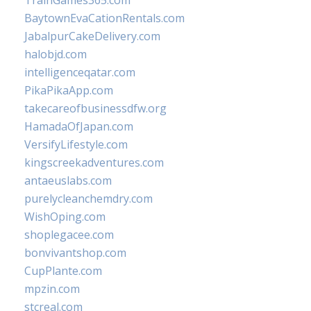
TrainGames365.com
BaytownEvaCationRentals.com
JabalpurCakeDelivery.com
halobjd.com
intelligenceqatar.com
PikaPikaApp.com
takecareofbusinessdfw.org
HamadaOfJapan.com
VersifyLifestyle.com
kingscreekadventures.com
antaeuslabs.com
purelycleanchemdry.com
WishOping.com
shoplegacee.com
bonvivantshop.com
CupPlante.com
mpzin.com
stcreal.com