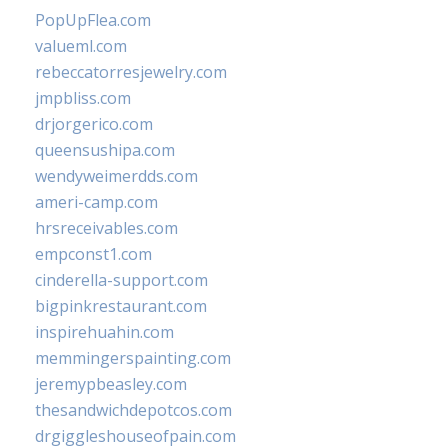
PopUpFlea.com
valueml.com
rebeccatorresjewelry.com
jmpbliss.com
drjorgerico.com
queensushipa.com
wendyweimerdds.com
ameri-camp.com
hrsreceivables.com
empconst1.com
cinderella-support.com
bigpinkrestaurant.com
inspirehuahin.com
memmingerspainting.com
jeremypbeasley.com
thesandwichdepotcos.com
drgiggleshouseofpain.com