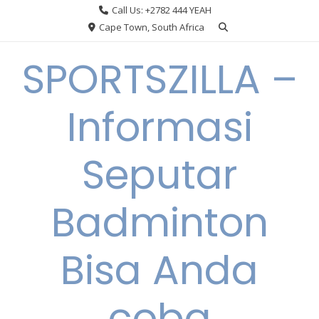
Skip
Call Us: +2782 444 YEAH
to
Cape Town, South Africa
content
SPORTSZILLA –
Informasi
Seputar
Badminton
Bisa Anda
coba