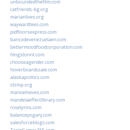
unboundedthefilm.com
catfriends-bg.org
marianlives.org
waywardtees.com
pidfloorsexpress.com
bancodevenezuelaen.com
bettermoodfoodcorporation.com
hingstonnt.com
chooseagender.com
hoverboardssale.com
alaskapolitics.com
stsmp.org
manoelneves.com
mandelaeffectlibrary.com
roselynns.com
balanceyoganj.com
salesforceblogs.com