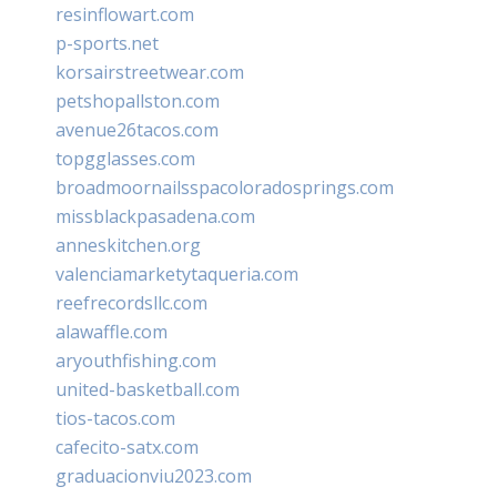
resinflowart.com
p-sports.net
korsairstreetwear.com
petshopallston.com
avenue26tacos.com
topgglasses.com
broadmoornailsspacoloradosprings.com
missblackpasadena.com
anneskitchen.org
valenciamarketytaqueria.com
reefrecordsllc.com
alawaffle.com
aryouthfishing.com
united-basketball.com
tios-tacos.com
cafecito-satx.com
graduacionviu2023.com