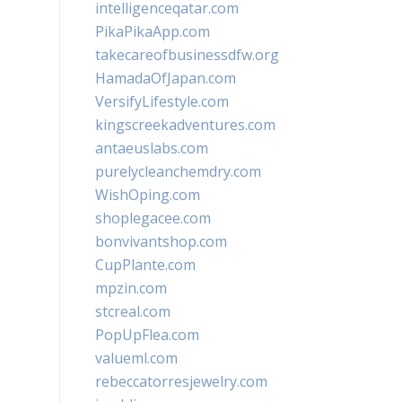
intelligenceqatar.com
PikaPikaApp.com
takecareofbusinessdfw.org
HamadaOfJapan.com
VersifyLifestyle.com
kingscreekadventures.com
antaeuslabs.com
purelycleanchemdry.com
WishOping.com
shoplegacee.com
bonvivantshop.com
CupPlante.com
mpzin.com
stcreal.com
PopUpFlea.com
valueml.com
rebeccatorresjewelry.com