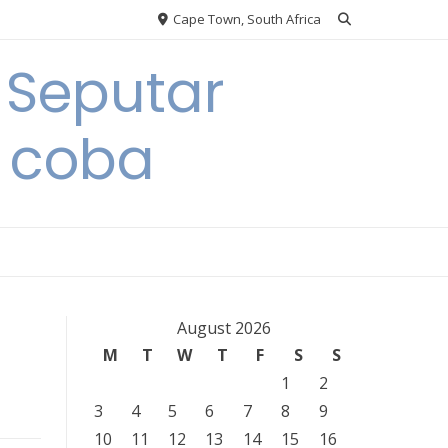
Cape Town, South Africa
 Seputar
 coba
August 2026
M
T
W
T
F
S
S
1
2
3
4
5
6
7
8
9
10
11
12
13
14
15
16