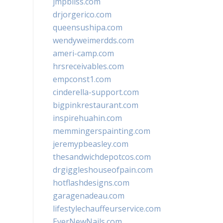
jmpbliss.com
drjorgerico.com
queensushipa.com
wendyweimerdds.com
ameri-camp.com
hrsreceivables.com
empconst1.com
cinderella-support.com
bigpinkrestaurant.com
inspirehuahin.com
memmingerspainting.com
jeremypbeasley.com
thesandwichdepotcos.com
drgiggleshouseofpain.com
hotflashdesigns.com
garagenadeau.com
lifestylechauffeurservice.com
EverNewNails.com