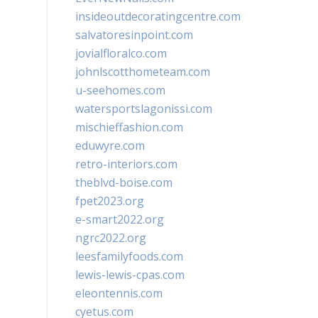
insideoutdecoratingcentre.com
salvatoresinpoint.com
jovialfloralco.com
johnlscotthometeam.com
u-seehomes.com
watersportslagonissi.com
mischieffashion.com
eduwyre.com
retro-interiors.com
theblvd-boise.com
fpet2023.org
e-smart2022.org
ngrc2022.org
leesfamilyfoods.com
lewis-lewis-cpas.com
eleontennis.com
cyetus.com