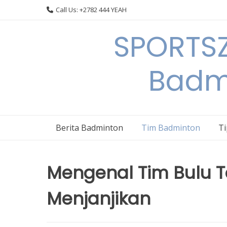
Skip
Call Us: +2782 444 YEAH
to
content
SPORTSZ
Badm
Berita Badminton
Tim Badminton
T
Mengenal Tim Bulu T
Menjanjikan