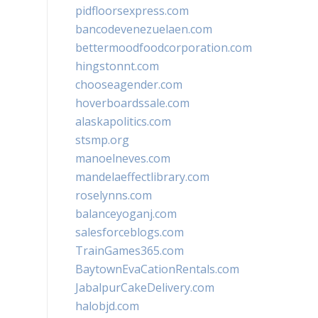
pidfloorsexpress.com
bancodevenezuelaen.com
bettermoodfoodcorporation.com
hingstonnt.com
chooseagender.com
hoverboardssale.com
alaskapolitics.com
stsmp.org
manoelneves.com
mandelaeffectlibrary.com
roselynns.com
balanceyoganj.com
salesforceblogs.com
TrainGames365.com
BaytownEvaCationRentals.com
JabalpurCakeDelivery.com
halobjd.com