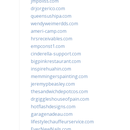
jmpbliss.com
drjorgerico.com
queensushipa.com
wendyweimerdds.com
ameri-camp.com
hrsreceivables.com
empconst1.com
cinderella-support.com
bigpinkrestaurant.com
inspirehuahin.com
memmingerspainting.com
jeremypbeasley.com
thesandwichdepotcos.com
drgiggleshouseofpain.com
hotflashdesigns.com
garagenadeau.com
lifestylechauffeurservice.com
EverNewNails.com