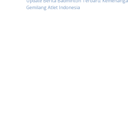
Post
Update Berita Badminton Terbaru: Kemenang
Gemilang Atlet Indonesia
navigation