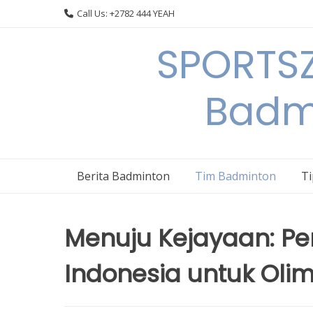
Skip
Call Us: +2782 444 YEAH
to
content
SPORTSZ
Badm
Berita Badminton
Tim Badminton
T
Menuju Kejayaan: Pe
Indonesia untuk Olim