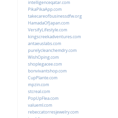
intelligenceqatar.com
PikaPikaApp.com
takecareofbusinessdfw.org
HamadaOfJapan.com
VersifyLifestyle.com
kingscreekadventures.com
antaeuslabs.com
purelycleanchemdry.com
WishOping.com
shoplegacee.com
bonvivantshop.com
CupPlante.com
mpzin.com
stcreal.com
PopUpFlea.com
valueml.com
rebeccatorresjewelry.com