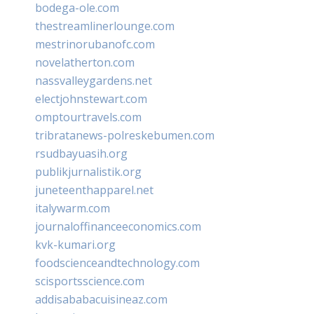
bodega-ole.com
thestreamlinerlounge.com
mestrinorubanofc.com
novelatherton.com
nassvalleygardens.net
electjohnstewart.com
omptourtravels.com
tribratanews-polreskebumen.com
rsudbayuasih.org
publikjurnalistik.org
juneteenthapparel.net
italywarm.com
journaloffinanceeconomics.com
kvk-kumari.org
foodscienceandtechnology.com
scisportsscience.com
addisababacuisineaz.com