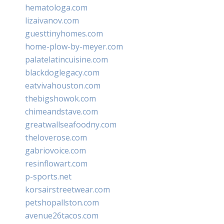
hematologa.com
lizaivanov.com
guesttinyhomes.com
home-plow-by-meyer.com
palatelatincuisine.com
blackdoglegacy.com
eatvivahouston.com
thebigshowok.com
chimeandstave.com
greatwallseafoodny.com
theloverose.com
gabriovoice.com
resinflowart.com
p-sports.net
korsairstreetwear.com
petshopallston.com
avenue26tacos.com