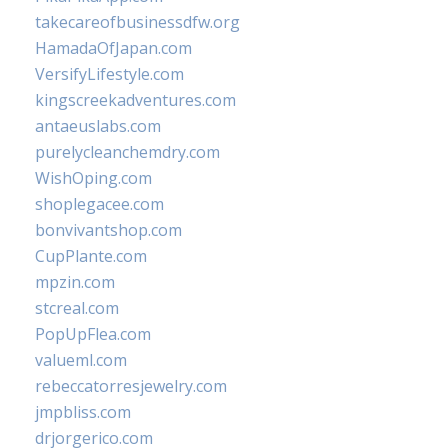
takecareofbusinessdfw.org
HamadaOfJapan.com
VersifyLifestyle.com
kingscreekadventures.com
antaeuslabs.com
purelycleanchemdry.com
WishOping.com
shoplegacee.com
bonvivantshop.com
CupPlante.com
mpzin.com
stcreal.com
PopUpFlea.com
valueml.com
rebeccatorresjewelry.com
jmpbliss.com
drjorgerico.com