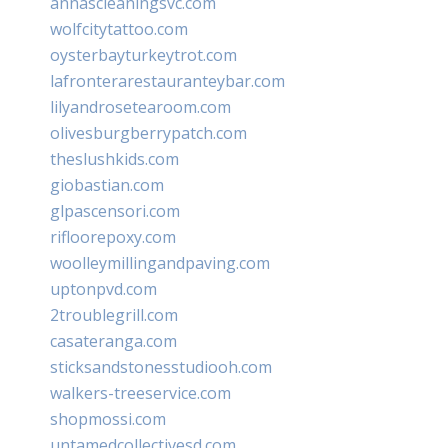
annascleaningsvc.com
wolfcitytattoo.com
oysterbayturkeytrot.com
lafronterarestauranteybar.com
lilyandrosetearoom.com
olivesburgberrypatch.com
theslushkids.com
giobastian.com
glpascensori.com
rifloorepoxy.com
woolleymillingandpaving.com
uptonpvd.com
2troublegrill.com
casateranga.com
sticksandstonesstudiooh.com
walkers-treeservice.com
shopmossi.com
untamedcollectivesd.com