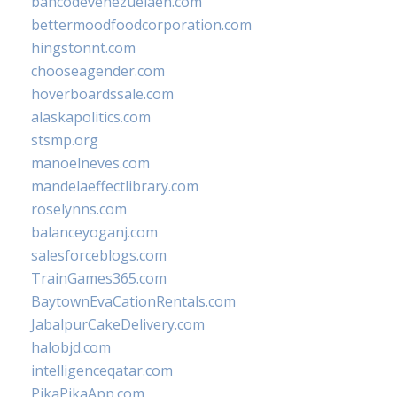
bancodevenezuelaen.com
bettermoodfoodcorporation.com
hingstonnt.com
chooseagender.com
hoverboardssale.com
alaskapolitics.com
stsmp.org
manoelneves.com
mandelaeffectlibrary.com
roselynns.com
balanceyoganj.com
salesforceblogs.com
TrainGames365.com
BaytownEvaCationRentals.com
JabalpurCakeDelivery.com
halobjd.com
intelligenceqatar.com
PikaPikaApp.com