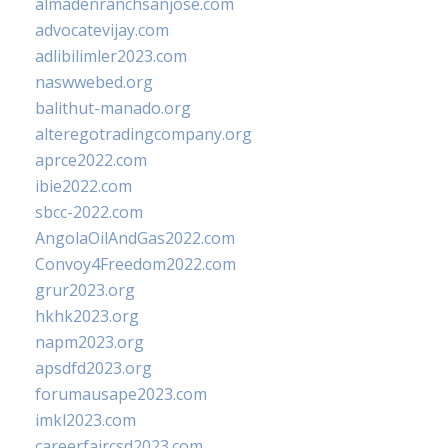
almadenranchsanjose.com
advocatevijay.com
adlibilimler2023.com
naswwebed.org
balithut-manado.org
alteregotradingcompany.org
aprce2022.com
ibie2022.com
sbcc-2022.com
AngolaOilAndGas2022.com
Convoy4Freedom2022.com
grur2023.org
hkhk2023.org
napm2023.org
apsdfd2023.org
forumausape2023.com
imkl2023.com
careerfaircsd2023.com