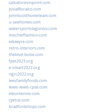
salvatoresinpoint.com
jovialfloralco.com
johnlscotthometeam.com
u-seehomes.com
watersportslagonissi.com
mischieffashion.com
eduwyre.com
retro-interiors.com
theblvd-boise.com
fpet2023.org
e-smart2022.org
ngrc2022.org
leesfamilyfoods.com
lewis-lewis-cpas.com
eleontennis.com
cyetus.com
bradfordshops.com