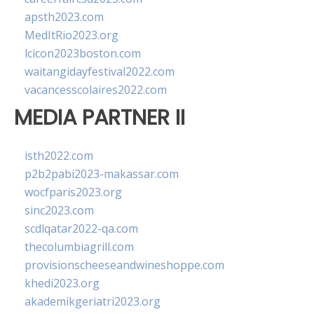
apsth2023.com
MedItRio2023.org
lcicon2023boston.com
waitangidayfestival2022.com
vacancesscolaires2022.com
MEDIA PARTNER II
isth2022.com
p2b2pabi2023-makassar.com
wocfparis2023.org
sinc2023.com
scdlqatar2022-qa.com
thecolumbiagrill.com
provisionscheeseandwineshoppe.com
khedi2023.org
akademikgeriatri2023.org