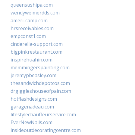
queensushipa.com
wendyweimerdds.com
ameri-camp.com
hrsreceivables.com
empconst1.com
cinderella-support.com
bigpinkrestaurant.com
inspirehuahin.com
memmingerspainting.com
jeremypbeasley.com
thesandwichdepotcos.com
drgiggleshouseofpain.com
hotflashdesigns.com
garagenadeau.com
lifestylechauffeurservice.com
EverNewNails.com
insideoutdecoratingcentre.com