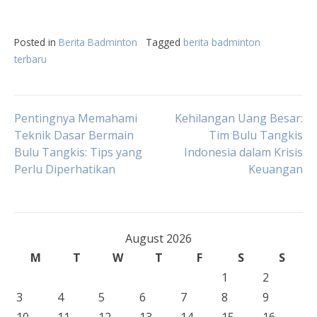
Posted in
Berita Badminton
Tagged
berita badminton
terbaru
Post
Pentingnya Memahami
Kehilangan Uang Besar:
Teknik Dasar Bermain
Tim Bulu Tangkis
Bulu Tangkis: Tips yang
Indonesia dalam Krisis
navigation
Perlu Diperhatikan
Keuangan
August 2026
M
T
W
T
F
S
S
1
2
3
4
5
6
7
8
9