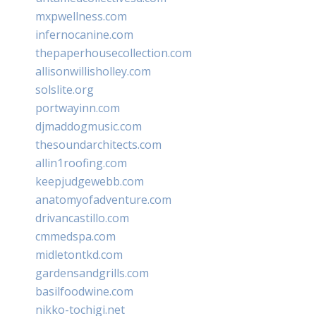
mxpwellness.com
infernocanine.com
thepaperhousecollection.com
allisonwillisholley.com
solslite.org
portwayinn.com
djmaddogmusic.com
thesoundarchitects.com
allin1roofing.com
keepjudgewebb.com
anatomyofadventure.com
drivancastillo.com
cmmedspa.com
midletontkd.com
gardensandgrills.com
basilfoodwine.com
nikko-tochigi.net