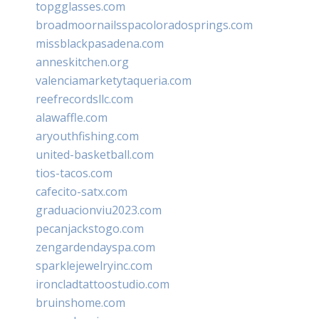
topgglasses.com
broadmoornailsspacoloradosprings.com
missblackpasadena.com
anneskitchen.org
valenciamarketytaqueria.com
reefrecordsllc.com
alawaffle.com
aryouthfishing.com
united-basketball.com
tios-tacos.com
cafecito-satx.com
graduacionviu2023.com
pecanjackstogo.com
zengardendayspa.com
sparklejewelryinc.com
ironcladtattoostudio.com
bruinshome.com