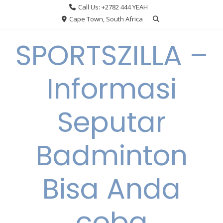
Skip
Call Us: +2782 444 YEAH
to
Cape Town, South Africa
content
SPORTSZILLA –
Informasi
Seputar
Badminton
Bisa Anda
coba