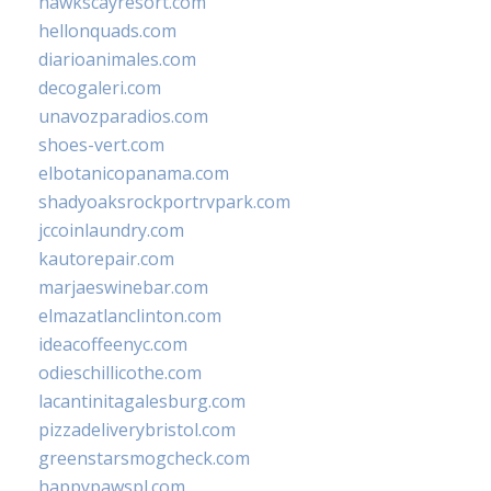
hawkscayresort.com
hellonquads.com
diarioanimales.com
decogaleri.com
unavozparadios.com
shoes-vert.com
elbotanicopanama.com
shadyoaksrockportrvpark.com
jccoinlaundry.com
kautorepair.com
marjaeswinebar.com
elmazatlanclinton.com
ideacoffeenyc.com
odieschillicothe.com
lacantinitagalesburg.com
pizzadeliverybristol.com
greenstarsmogcheck.com
happypawspl.com