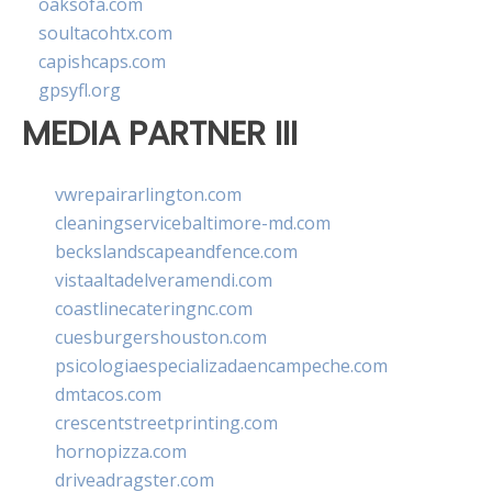
oaksofa.com
soultacohtx.com
capishcaps.com
gpsyfl.org
MEDIA PARTNER III
vwrepairarlington.com
cleaningservicebaltimore-md.com
beckslandscapeandfence.com
vistaaltadelveramendi.com
coastlinecateringnc.com
cuesburgershouston.com
psicologiaespecializadaencampeche.com
dmtacos.com
crescentstreetprinting.com
hornopizza.com
driveadragster.com