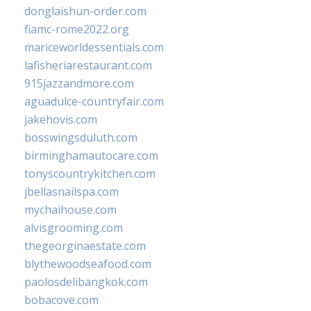
donglaishun-order.com
fiamc-rome2022.org
mariceworldessentials.com
lafisheriarestaurant.com
915jazzandmore.com
aguadulce-countryfair.com
jakehovis.com
bosswingsduluth.com
birminghamautocare.com
tonyscountrykitchen.com
jbellasnailspa.com
mychaihouse.com
alvisgrooming.com
thegeorginaestate.com
blythewoodseafood.com
paolosdelibangkok.com
bobacove.com