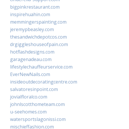
bigpinkrestaurant.com
inspirehuahin.com
memmingerspainting.com
jeremypbeasley.com
thesandwichdepotcos.com
drgiggleshouseofpain.com
hotflashdesigns.com
garagenadeau.com
lifestylechauffeurservice.com
EverNewNails.com
insideoutdecoratingcentre.com
salvatoresinpoint.com
jovialfloralco.com
johnlscotthometeam.com
u-seehomes.com
watersportslagonissi.com
mischieffashion.com