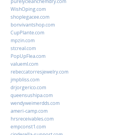
purelycleanchemdry.com
WishOping.com
shoplegacee.com
bonvivantshop.com
CupPlante.com
mpzin.com
stcreal.com
PopUpFlea.com
valueml.com
rebeccatorresjewelry.com
jmpbliss.com
drjorgerico.com
queensushipa.com
wendyweimerdds.com
ameri-camp.com
hrsreceivables.com
empconst1.com
cinderella-support.com