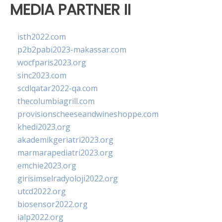
MEDIA PARTNER II
isth2022.com
p2b2pabi2023-makassar.com
wocfparis2023.org
sinc2023.com
scdlqatar2022-qa.com
thecolumbiagrill.com
provisionscheeseandwineshoppe.com
khedi2023.org
akademikgeriatri2023.org
marmarapediatri2023.org
emchie2023.org
girisimselradyoloji2022.org
utcd2022.org
biosensor2022.org
ialp2022.org