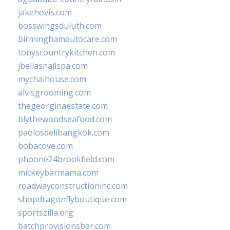
jakehovis.com
bosswingsduluth.com
birminghamautocare.com
tonyscountrykitchen.com
jbellasnailspa.com
mychaihouse.com
alvisgrooming.com
thegeorginaestate.com
blythewoodseafood.com
paolosdelibangkok.com
bobacove.com
phoone24brookfield.com
mickeybarmama.com
roadwayconstructioninc.com
shopdragonflyboutique.com
sportszilla.org
batchprovisionsbar.com