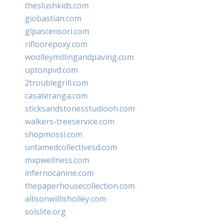
theslushkids.com
giobastian.com
glpascensori.com
rifloorepoxy.com
woolleymillingandpaving.com
uptonpvd.com
2troublegrill.com
casateranga.com
sticksandstonesstudiooh.com
walkers-treeservice.com
shopmossi.com
untamedcollectivesd.com
mxpwellness.com
infernocanine.com
thepaperhousecollection.com
allisonwillisholley.com
solslite.org