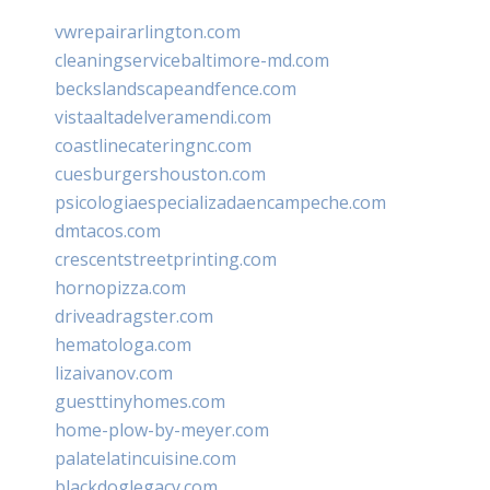
vwrepairarlington.com
cleaningservicebaltimore-md.com
beckslandscapeandfence.com
vistaaltadelveramendi.com
coastlinecateringnc.com
cuesburgershouston.com
psicologiaespecializadaencampeche.com
dmtacos.com
crescentstreetprinting.com
hornopizza.com
driveadragster.com
hematologa.com
lizaivanov.com
guesttinyhomes.com
home-plow-by-meyer.com
palatelatincuisine.com
blackdoglegacy.com