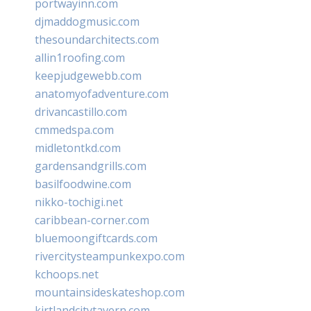
portwayinn.com
djmaddogmusic.com
thesoundarchitects.com
allin1roofing.com
keepjudgewebb.com
anatomyofadventure.com
drivancastillo.com
cmmedspa.com
midletontkd.com
gardensandgrills.com
basilfoodwine.com
nikko-tochigi.net
caribbean-corner.com
bluemoongiftcards.com
rivercitysteampunkexpo.com
kchoops.net
mountainsideskateshop.com
kirtlandcitytavern.com