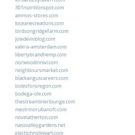
301nutritionspot.com
ammos-stores.com
loceanecreations.com
birdsongridgefarm.com
joiedevivblog.com
valera-amsterdam.com
libertybrandhemp.com
norwoodinnwi.com
neighboursmarket.com
blackanguscareers.com
bolesfororegon.com
bodega-ole.com
thestreamlinerlounge.com
mestrinorubanofc.com
novelatherton.com
nassvalleygardens.net
electjohnstewart.com