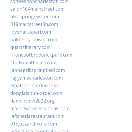
coffeeshopcharleston.com
salon104mainstreet.com
alkaspringswater.com
318mainstreet8h.com
lovenailsspari.com
oakberry-kuwait.com
quartzliterary.com
friendsofbroderickpark.com
studiopiattellina.com
jannagrillspringfield.com
fujiyamacharleston.com
elpatronchardon.com
donglaishun-order.com
fiamc-rome2022.org
mariceworldessentials.com
lafisheriarestaurant.com
915jazzandmore.com
aguadulce-countryfair.com