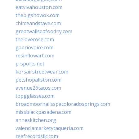
eatvivahouston.com
thebigshowok.com
chimeandstave.com
greatwallseafoodny.com
theloverose.com
gabriovoice.com
resinflowart.com
p-sports.net
korsairstreetwear.com
petshopallston.com
avenue26tacos.com
topgglasses.com
broadmoornailsspacoloradosprings.com
missblackpasadena.com
anneskitchen.org
valenciamarketytaqueria.com
reefrecordsllc.com