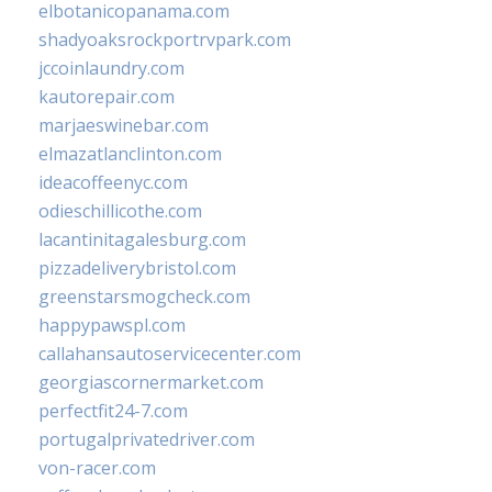
elbotanicopanama.com
shadyoaksrockportrvpark.com
jccoinlaundry.com
kautorepair.com
marjaeswinebar.com
elmazatlanclinton.com
ideacoffeenyc.com
odieschillicothe.com
lacantinitagalesburg.com
pizzadeliverybristol.com
greenstarsmogcheck.com
happypawspl.com
callahansautoservicecenter.com
georgiascornermarket.com
perfectfit24-7.com
portugalprivatedriver.com
von-racer.com