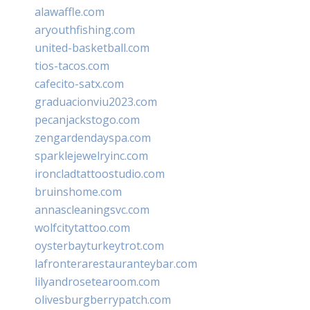
alawaffle.com
aryouthfishing.com
united-basketball.com
tios-tacos.com
cafecito-satx.com
graduacionviu2023.com
pecanjackstogo.com
zengardendayspa.com
sparklejewelryinc.com
ironcladtattoostudio.com
bruinshome.com
annascleaningsvc.com
wolfcitytattoo.com
oysterbayturkeytrot.com
lafronterarestauranteybar.com
lilyandrosetearoom.com
olivesburgberrypatch.com