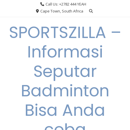
Skip
Call Us: +2782 444 YEAH
to
Cape Town, South Africa
content
SPORTSZILLA –
Informasi
Seputar
Badminton
Bisa Anda
coba