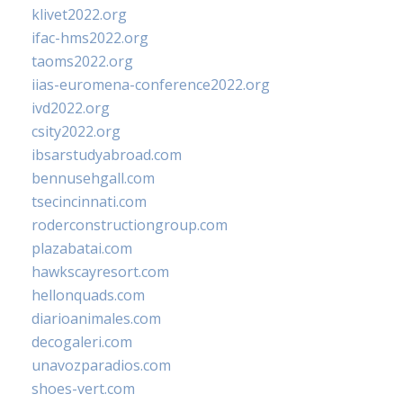
klivet2022.org
ifac-hms2022.org
taoms2022.org
iias-euromena-conference2022.org
ivd2022.org
csity2022.org
ibsarstudyabroad.com
bennusehgall.com
tsecincinnati.com
roderconstructiongroup.com
plazabatai.com
hawkscayresort.com
hellonquads.com
diarioanimales.com
decogaleri.com
unavozparadios.com
shoes-vert.com