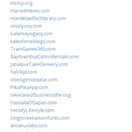
stsmp.org
manoelneves.com
mandelaeffectlibrary.com
roselynns.com
balanceyoganj.com
salesforceblogs.com
TrainGames365.com
BaytownEvaCationRentals.com
JabalpurCakeDelivery.com
halobjd.com
intelligenceqatar.com
PikaPikaApp.com
takecareofbusinessdfw.org
HamadaOfJapan.com
VersifyLifestyle.com
kingscreekadventures.com
antaeuslabs.com