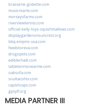
brasserie-gobette.com
musicrearte.com
morseysfarms.com
riverviewtennis.com
official-kelly-toys-squishmallows.com
displaygardenonsuncrest.org
bbq-empire-usa.com
feedstoreva.com
drogopets.com
ediblechalk.com
tabletennisnearme.com
oaksofa.com
soultacohtx.com
capishcaps.com
gpsyfl.org
MEDIA PARTNER III