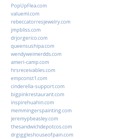
PopUpFlea.com
valueml.com
rebeccatorresjewelry.com
jmpbliss.com
drjorgerico.com
queensushipa.com
wendyweimerdds.com
ameri-camp.com
hrsreceivables.com
empconst1.com
cinderella-support.com
bigpinkrestaurant.com
inspirehuahin.com
memmingerspainting.com
jeremypbeasley.com
thesandwichdepotcos.com
drgiggleshouseofpain.com