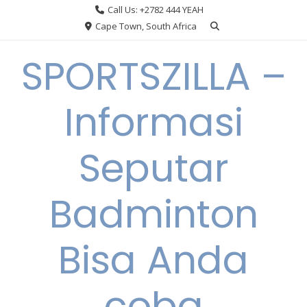
Skip
Call Us: +2782 444 YEAH
to
Cape Town, South Africa
content
SPORTSZILLA –
Informasi
Seputar
Badminton
Bisa Anda
coba