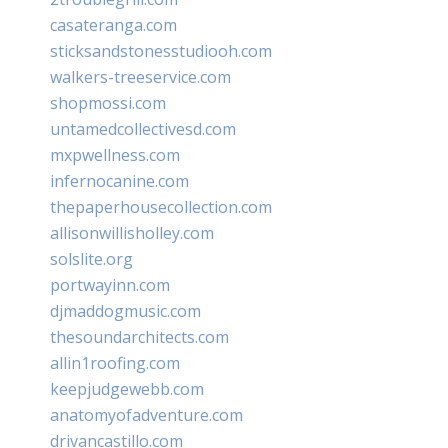
casateranga.com
sticksandstonesstudiooh.com
walkers-treeservice.com
shopmossi.com
untamedcollectivesd.com
mxpwellness.com
infernocanine.com
thepaperhousecollection.com
allisonwillisholley.com
solslite.org
portwayinn.com
djmaddogmusic.com
thesoundarchitects.com
allin1roofing.com
keepjudgewebb.com
anatomyofadventure.com
drivancastillo.com