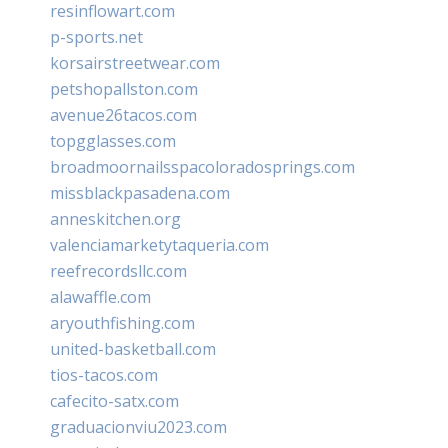
resinflowart.com
p-sports.net
korsairstreetwear.com
petshopallston.com
avenue26tacos.com
topgglasses.com
broadmoornailsspacoloradosprings.com
missblackpasadena.com
anneskitchen.org
valenciamarketytaqueria.com
reefrecordsllc.com
alawaffle.com
aryouthfishing.com
united-basketball.com
tios-tacos.com
cafecito-satx.com
graduacionviu2023.com