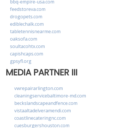
bbq-empire-usa.com
feedstoreva.com
drogopets.com
ediblechalk.com
tabletennisnearme.com
oaksofa.com
soultacohtx.com
capishcaps.com
gpsyfl.org
MEDIA PARTNER III
vwrepairarlington.com
cleaningservicebaltimore-md.com
beckslandscapeandfence.com
vistaaltadelveramendi.com
coastlinecateringnc.com
cuesburgershouston.com