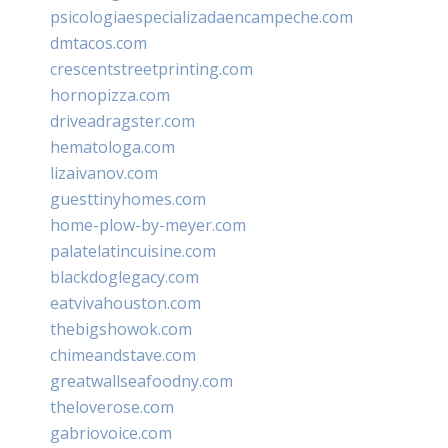
psicologiaespecializadaencampeche.com
dmtacos.com
crescentstreetprinting.com
hornopizza.com
driveadragster.com
hematologa.com
lizaivanov.com
guesttinyhomes.com
home-plow-by-meyer.com
palatelatincuisine.com
blackdoglegacy.com
eatvivahouston.com
thebigshowok.com
chimeandstave.com
greatwallseafoodny.com
theloverose.com
gabriovoice.com