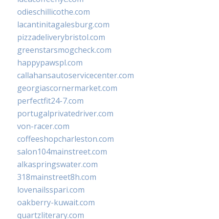
odieschillicothe.com
lacantinitagalesburg.com
pizzadeliverybristol.com
greenstarsmogcheck.com
happypawspl.com
callahansautoservicecenter.com
georgiascornermarket.com
perfectfit24-7.com
portugalprivatedriver.com
von-racer.com
coffeeshopcharleston.com
salon104mainstreet.com
alkaspringswater.com
318mainstreet8h.com
lovenailsspari.com
oakberry-kuwait.com
quartzliterary.com