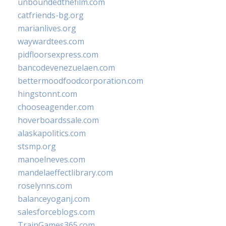
unboundedthefilm.com
catfriends-bg.org
marianlives.org
waywardtees.com
pidfloorsexpress.com
bancodevenezuelaen.com
bettermoodfoodcorporation.com
hingstonnt.com
chooseagender.com
hoverboardssale.com
alaskapolitics.com
stsmp.org
manoelneves.com
mandelaeffectlibrary.com
roselynns.com
balanceyoganj.com
salesforceblogs.com
TrainGames365.com