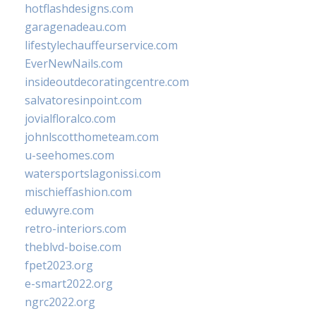
hotflashdesigns.com
garagenadeau.com
lifestylechauffeurservice.com
EverNewNails.com
insideoutdecoratingcentre.com
salvatoresinpoint.com
jovialfloralco.com
johnlscotthometeam.com
u-seehomes.com
watersportslagonissi.com
mischieffashion.com
eduwyre.com
retro-interiors.com
theblvd-boise.com
fpet2023.org
e-smart2022.org
ngrc2022.org