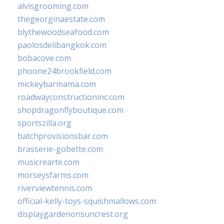
alvisgrooming.com
thegeorginaestate.com
blythewoodseafood.com
paolosdelibangkok.com
bobacove.com
phoone24brookfield.com
mickeybarmama.com
roadwayconstructioninc.com
shopdragonflyboutique.com
sportszilla.org
batchprovisionsbar.com
brasserie-gobette.com
musicrearte.com
morseysfarms.com
riverviewtennis.com
official-kelly-toys-squishmallows.com
displaygardenonsuncrest.org