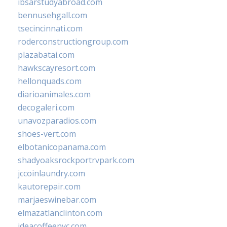
ibsarstudyabroad.com
bennusehgall.com
tsecincinnati.com
roderconstructiongroup.com
plazabatai.com
hawkscayresort.com
hellonquads.com
diarioanimales.com
decogaleri.com
unavozparadios.com
shoes-vert.com
elbotanicopanama.com
shadyoaksrockportrvpark.com
jccoinlaundry.com
kautorepair.com
marjaeswinebar.com
elmazatlanclinton.com
ideacoffeenyc.com