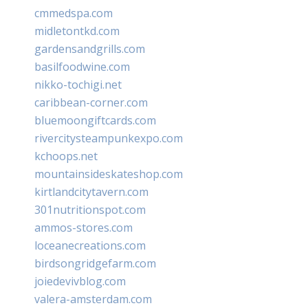
cmmedspa.com
midletontkd.com
gardensandgrills.com
basilfoodwine.com
nikko-tochigi.net
caribbean-corner.com
bluemoongiftcards.com
rivercitysteampunkexpo.com
kchoops.net
mountainsideskateshop.com
kirtlandcitytavern.com
301nutritionspot.com
ammos-stores.com
loceanecreations.com
birdsongridgefarm.com
joiedevivblog.com
valera-amsterdam.com