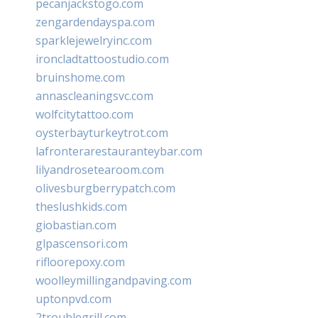
pecanjackstogo.com
zengardendayspa.com
sparklejewelryinc.com
ironcladtattoostudio.com
bruinshome.com
annascleaningsvc.com
wolfcitytattoo.com
oysterbayturkeytrot.com
lafronterarestauranteybar.com
lilyandrosetearoom.com
olivesburgberrypatch.com
theslushkids.com
giobastian.com
glpascensori.com
rifloorepoxy.com
woolleymillingandpaving.com
uptonpvd.com
2troublegrill.com