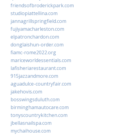
friendsofbroderickpark.com
studiopiattellina.com
jannagrillspringfield.com
fujiyamacharleston.com
elpatronchardon.com
donglaishun-order.com
fiamc-rome2022.org
mariceworldessentials.com
lafisheriarestaurant.com
915jazzandmore.com
aguadulce-countryfair.com
jakehovis.com
bosswingsduluth.com
birminghamautocare.com
tonyscountrykitchen.com
jbellasnailspa.com
mychaihouse.com