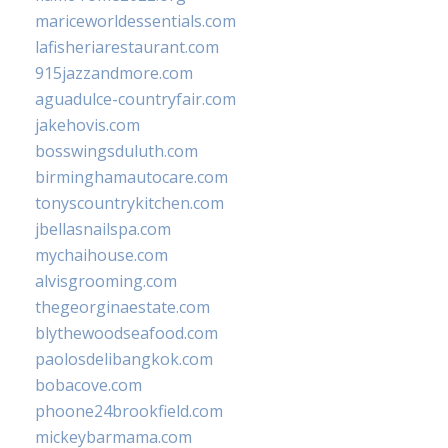
mariceworldessentials.com
lafisheriarestaurant.com
915jazzandmore.com
aguadulce-countryfair.com
jakehovis.com
bosswingsduluth.com
birminghamautocare.com
tonyscountrykitchen.com
jbellasnailspa.com
mychaihouse.com
alvisgrooming.com
thegeorginaestate.com
blythewoodseafood.com
paolosdelibangkok.com
bobacove.com
phoone24brookfield.com
mickeybarmama.com