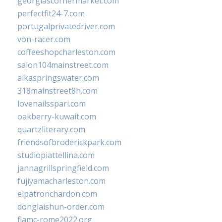
georgiascornermarket.com
perfectfit24-7.com
portugalprivatedriver.com
von-racer.com
coffeeshopcharleston.com
salon104mainstreet.com
alkaspringswater.com
318mainstreet8h.com
lovenailsspari.com
oakberry-kuwait.com
quartzliterary.com
friendsofbroderickpark.com
studiopiattellina.com
jannagrillspringfield.com
fujiyamacharleston.com
elpatronchardon.com
donglaishun-order.com
fiamc-rome2022.org