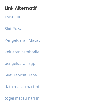
Link Alternatif
Togel HK
Slot Pulsa
Pengeluaran Macau
keluaran cambodia
pengeluaran sgp
Slot Deposit Dana
data macau hari ini
togel macau hari ini