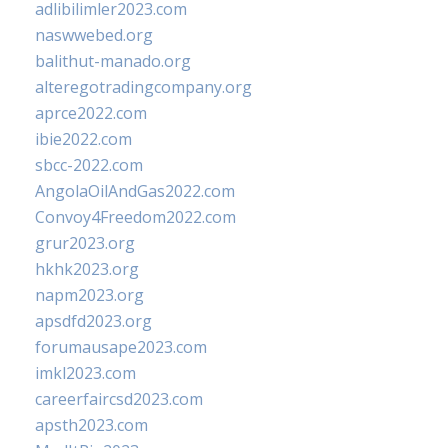
adlibilimler2023.com
naswwebed.org
balithut-manado.org
alteregotradingcompany.org
aprce2022.com
ibie2022.com
sbcc-2022.com
AngolaOilAndGas2022.com
Convoy4Freedom2022.com
grur2023.org
hkhk2023.org
napm2023.org
apsdfd2023.org
forumausape2023.com
imkl2023.com
careerfaircsd2023.com
apsth2023.com