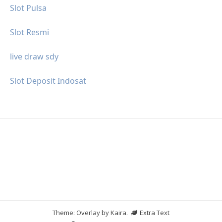
Slot Pulsa
Slot Resmi
live draw sdy
Slot Deposit Indosat
Theme: Overlay by
Kaira
.
Extra Text