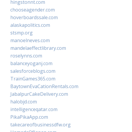
hingstonnt.com
chooseagender.com
hoverboardssale.com
alaskapolitics.com
stsmp.org
manoelneves.com
mandelaeffectlibrary.com
roselynns.com
balanceyoganj.com
salesforceblogs.com
TrainGames365.com
BaytownEvaCationRentals.com
JabalpurCakeDelivery.com
halobjd.com
intelligenceqatar.com
PikaPikaApp.com
takecareofbusinessdfw.org