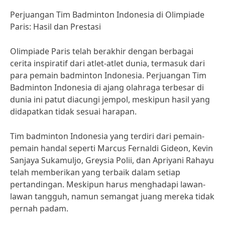
Perjuangan Tim Badminton Indonesia di Olimpiade
Paris: Hasil dan Prestasi
Olimpiade Paris telah berakhir dengan berbagai
cerita inspiratif dari atlet-atlet dunia, termasuk dari
para pemain badminton Indonesia. Perjuangan Tim
Badminton Indonesia di ajang olahraga terbesar di
dunia ini patut diacungi jempol, meskipun hasil yang
didapatkan tidak sesuai harapan.
Tim badminton Indonesia yang terdiri dari pemain-
pemain handal seperti Marcus Fernaldi Gideon, Kevin
Sanjaya Sukamuljo, Greysia Polii, dan Apriyani Rahayu
telah memberikan yang terbaik dalam setiap
pertandingan. Meskipun harus menghadapi lawan-
lawan tangguh, namun semangat juang mereka tidak
pernah padam.