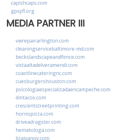
capishcaps.com
gpsyfl.org
MEDIA PARTNER III
vwrepairarlington.com
cleaningservicebaltimore-md.com
beckslandscapeandfence.com
vistaaltadelveramendi.com
coastlinecateringnc.com
cuesburgershouston.com
psicologiaespecializadaencampeche.com
dmtacos.com
crescentstreetprinting.com
hornopizza.com
driveadragster.com
hematologa.com
lizaivanov.com