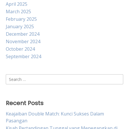
April 2025
March 2025
February 2025
January 2025
December 2024
November 2024
October 2024
September 2024
Search
for:
Recent Posts
Keajaiban Double Match: Kunci Sukses Dalam
Pasangan
Kisah Pertandingan Tunggal yang Menegangkan di