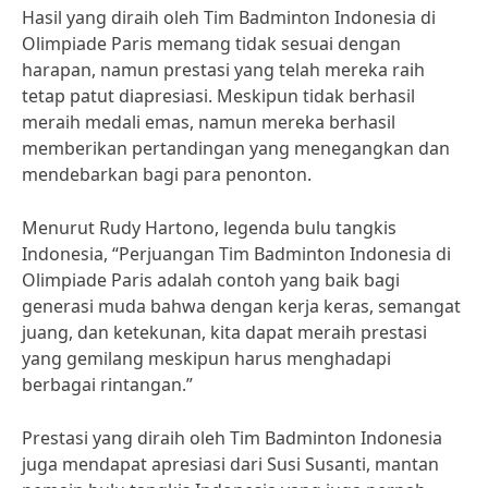
Hasil yang diraih oleh Tim Badminton Indonesia di
Olimpiade Paris memang tidak sesuai dengan
harapan, namun prestasi yang telah mereka raih
tetap patut diapresiasi. Meskipun tidak berhasil
meraih medali emas, namun mereka berhasil
memberikan pertandingan yang menegangkan dan
mendebarkan bagi para penonton.
Menurut Rudy Hartono, legenda bulu tangkis
Indonesia, “Perjuangan Tim Badminton Indonesia di
Olimpiade Paris adalah contoh yang baik bagi
generasi muda bahwa dengan kerja keras, semangat
juang, dan ketekunan, kita dapat meraih prestasi
yang gemilang meskipun harus menghadapi
berbagai rintangan.”
Prestasi yang diraih oleh Tim Badminton Indonesia
juga mendapat apresiasi dari Susi Susanti, mantan