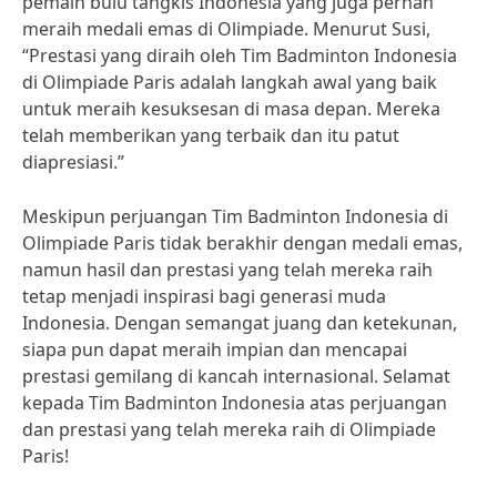
pemain bulu tangkis Indonesia yang juga pernah
meraih medali emas di Olimpiade. Menurut Susi,
“Prestasi yang diraih oleh Tim Badminton Indonesia
di Olimpiade Paris adalah langkah awal yang baik
untuk meraih kesuksesan di masa depan. Mereka
telah memberikan yang terbaik dan itu patut
diapresiasi.”
Meskipun perjuangan Tim Badminton Indonesia di
Olimpiade Paris tidak berakhir dengan medali emas,
namun hasil dan prestasi yang telah mereka raih
tetap menjadi inspirasi bagi generasi muda
Indonesia. Dengan semangat juang dan ketekunan,
siapa pun dapat meraih impian dan mencapai
prestasi gemilang di kancah internasional. Selamat
kepada Tim Badminton Indonesia atas perjuangan
dan prestasi yang telah mereka raih di Olimpiade
Paris!