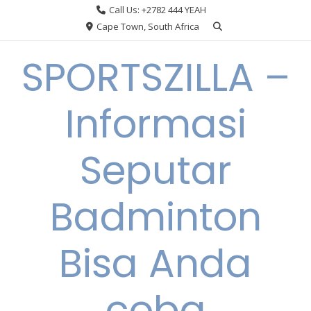
Skip
Call Us: +2782 444 YEAH
to
Cape Town, South Africa
content
SPORTSZILLA –
Informasi
Seputar
Badminton
Bisa Anda
coba