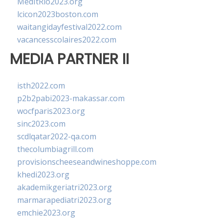
MedItRio2023.org
lcicon2023boston.com
waitangidayfestival2022.com
vacancesscolaires2022.com
MEDIA PARTNER II
isth2022.com
p2b2pabi2023-makassar.com
wocfparis2023.org
sinc2023.com
scdlqatar2022-qa.com
thecolumbiagrill.com
provisionscheeseandwineshoppe.com
khedi2023.org
akademikgeriatri2023.org
marmarapediatri2023.org
emchie2023.org