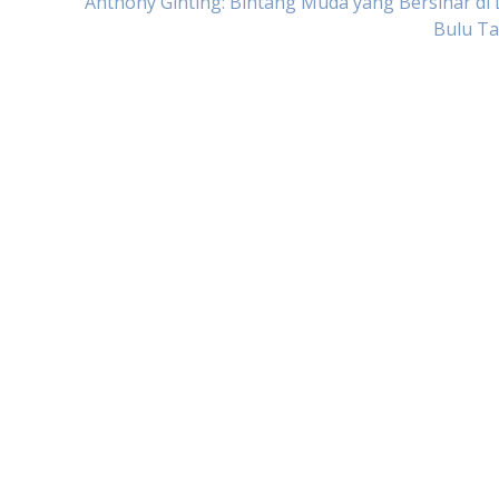
Anthony Ginting: Bintang Muda yang Bersinar di
Bulu Ta