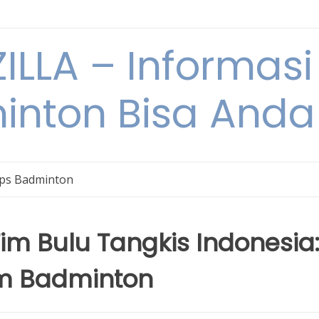
ILLA – Informasi
inton Bisa Anda
ips Badminton
im Bulu Tangkis Indonesia
im Badminton