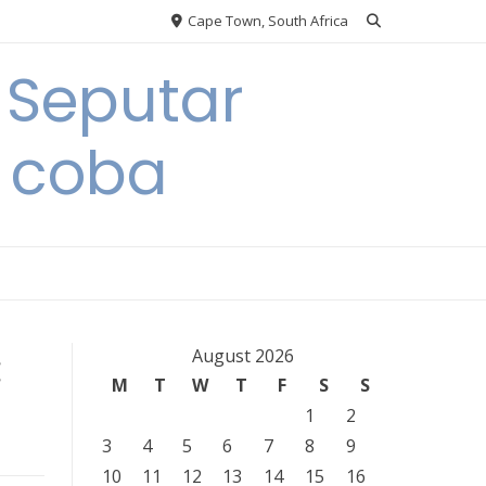
Cape Town, South Africa
 Seputar
 coba
:
August 2026
M
T
W
T
F
S
S
1
2
3
4
5
6
7
8
9
10
11
12
13
14
15
16