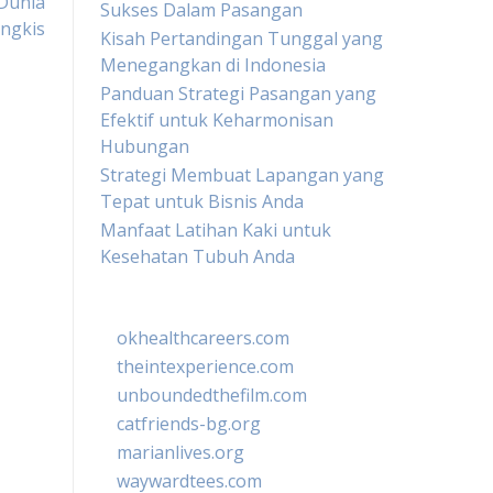
 Dunia
Sukses Dalam Pasangan
ngkis
Kisah Pertandingan Tunggal yang
Menegangkan di Indonesia
Panduan Strategi Pasangan yang
Efektif untuk Keharmonisan
Hubungan
Strategi Membuat Lapangan yang
Tepat untuk Bisnis Anda
Manfaat Latihan Kaki untuk
Kesehatan Tubuh Anda
okhealthcareers.com
theintexperience.com
unboundedthefilm.com
catfriends-bg.org
marianlives.org
waywardtees.com