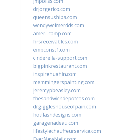
jmpbliss.com
drjorgerico.com
queensushipa.com
wendyweimerdds.com
ameri-camp.com
hrsreceivables.com
empconst1.com
cinderella-support.com
bigpinkrestaurant.com
inspirehuahin.com
memmingerspainting.com
jeremypbeasley.com
thesandwichdepotcos.com
drgiggleshouseofpain.com
hotflashdesigns.com
garagenadeau.com
lifestylechauffeurservice.com
EverNewNails.com