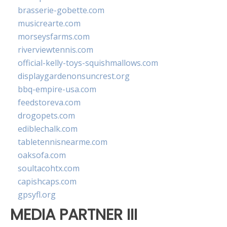
brasserie-gobette.com
musicrearte.com
morseysfarms.com
riverviewtennis.com
official-kelly-toys-squishmallows.com
displaygardenonsuncrest.org
bbq-empire-usa.com
feedstoreva.com
drogopets.com
ediblechalk.com
tabletennisnearme.com
oaksofa.com
soultacohtx.com
capishcaps.com
gpsyfl.org
MEDIA PARTNER III