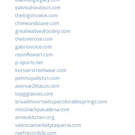
eatvivahouston.com
thebigshowok.com
chimeandstave.com
greatwallseafoodny.com
theloverose.com
gabriovoice.com
resinflowart.com
p-sports.net
korsairstreetwear.com
petshopallston.com
avenue26tacos.com
topgglasses.com
broadmoornailsspacoloradosprings.com
missblackpasadena.com
anneskitchen.org
valenciamarketytaqueria.com
reefrecordsllc.com