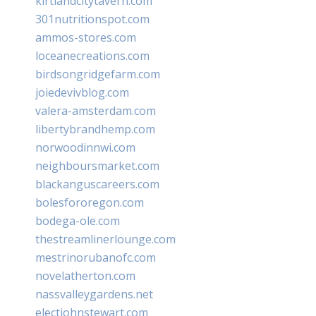
kirtlandcitytavern.com
301nutritionspot.com
ammos-stores.com
loceanecreations.com
birdsongridgefarm.com
joiedevivblog.com
valera-amsterdam.com
libertybrandhemp.com
norwoodinnwi.com
neighboursmarket.com
blackanguscareers.com
bolesfororegon.com
bodega-ole.com
thestreamlinerlounge.com
mestrinorubanofc.com
novelatherton.com
nassvalleygardens.net
electjohnstewart.com