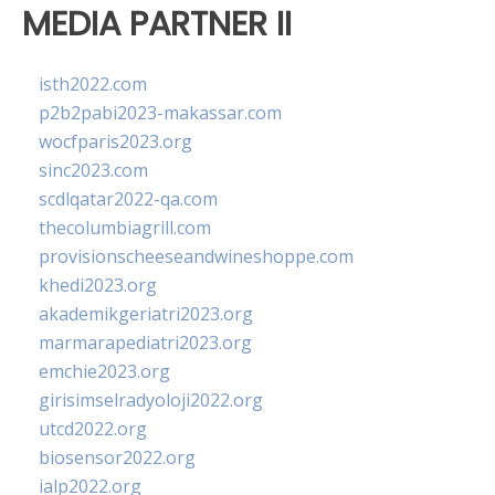
MEDIA PARTNER II
isth2022.com
p2b2pabi2023-makassar.com
wocfparis2023.org
sinc2023.com
scdlqatar2022-qa.com
thecolumbiagrill.com
provisionscheeseandwineshoppe.com
khedi2023.org
akademikgeriatri2023.org
marmarapediatri2023.org
emchie2023.org
girisimselradyoloji2022.org
utcd2022.org
biosensor2022.org
ialp2022.org