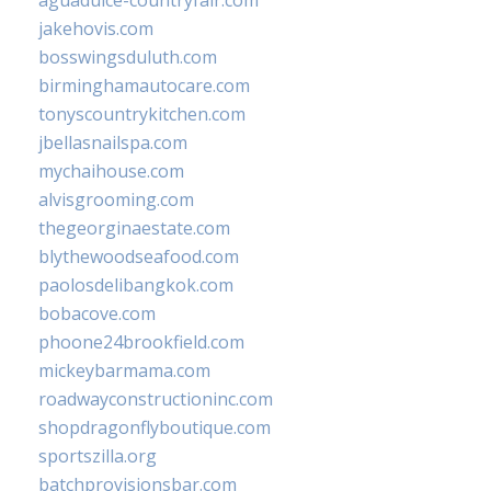
aguadulce-countryfair.com
jakehovis.com
bosswingsduluth.com
birminghamautocare.com
tonyscountrykitchen.com
jbellasnailspa.com
mychaihouse.com
alvisgrooming.com
thegeorginaestate.com
blythewoodseafood.com
paolosdelibangkok.com
bobacove.com
phoone24brookfield.com
mickeybarmama.com
roadwayconstructioninc.com
shopdragonflyboutique.com
sportszilla.org
batchprovisionsbar.com