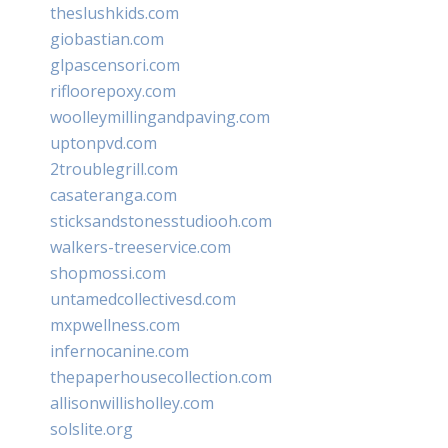
theslushkids.com
giobastian.com
glpascensori.com
rifloorepoxy.com
woolleymillingandpaving.com
uptonpvd.com
2troublegrill.com
casateranga.com
sticksandstonesstudiooh.com
walkers-treeservice.com
shopmossi.com
untamedcollectivesd.com
mxpwellness.com
infernocanine.com
thepaperhousecollection.com
allisonwillisholley.com
solslite.org