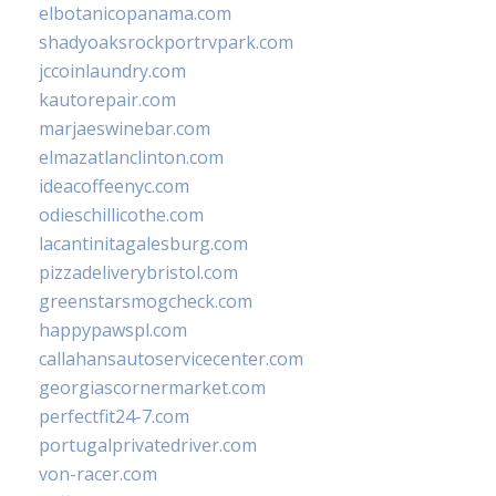
elbotanicopanama.com
shadyoaksrockportrvpark.com
jccoinlaundry.com
kautorepair.com
marjaeswinebar.com
elmazatlanclinton.com
ideacoffeenyc.com
odieschillicothe.com
lacantinitagalesburg.com
pizzadeliverybristol.com
greenstarsmogcheck.com
happypawspl.com
callahansautoservicecenter.com
georgiascornermarket.com
perfectfit24-7.com
portugalprivatedriver.com
von-racer.com