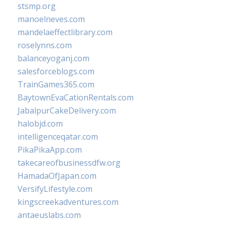
stsmp.org
manoelneves.com
mandelaeffectlibrary.com
roselynns.com
balanceyoganj.com
salesforceblogs.com
TrainGames365.com
BaytownEvaCationRentals.com
JabalpurCakeDelivery.com
halobjd.com
intelligenceqatar.com
PikaPikaApp.com
takecareofbusinessdfw.org
HamadaOfJapan.com
VersifyLifestyle.com
kingscreekadventures.com
antaeuslabs.com