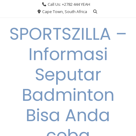
Skip
Call Us: +2782 444 YEAH
to
Cape Town, South Africa
content
SPORTSZILLA –
Informasi
Seputar
Badminton
Bisa Anda
coba