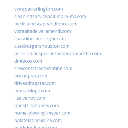
vwrepairarlington.com
cleaningservicebaltimore-md.com
beckslandscapeandfence.com
vistaaltadelveramendi.com
coastlinecateringnc.com
cuesburgershouston.com
psicologiaespecializadaencampeche.com
dmtacos.com
crescentstreetprinting.com
hornopizza.com
driveadragster.com
hematologa.com
lizaivanov.com
guesttinyhomes.com
home-plow-by-meyer.com
palatelatincuisine.com
blackdoglegacy.com