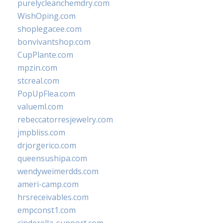
purelycleanchemdry.com
WishOping.com
shoplegacee.com
bonvivantshop.com
CupPlante.com
mpzin.com
stcreal.com
PopUpFlea.com
valueml.com
rebeccatorresjewelry.com
jmpbliss.com
drjorgerico.com
queensushipa.com
wendyweimerdds.com
ameri-camp.com
hrsreceivables.com
empconst1.com