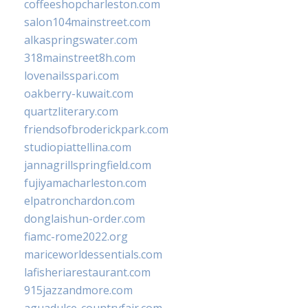
coffeeshopcharleston.com
salon104mainstreet.com
alkaspringswater.com
318mainstreet8h.com
lovenailsspari.com
oakberry-kuwait.com
quartzliterary.com
friendsofbroderickpark.com
studiopiattellina.com
jannagrillspringfield.com
fujiyamacharleston.com
elpatronchardon.com
donglaishun-order.com
fiamc-rome2022.org
mariceworldessentials.com
lafisheriarestaurant.com
915jazzandmore.com