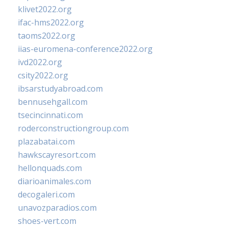
klivet2022.org
ifac-hms2022.org
taoms2022.org
iias-euromena-conference2022.org
ivd2022.org
csity2022.org
ibsarstudyabroad.com
bennusehgall.com
tsecincinnati.com
roderconstructiongroup.com
plazabatai.com
hawkscayresort.com
hellonquads.com
diarioanimales.com
decogaleri.com
unavozparadios.com
shoes-vert.com