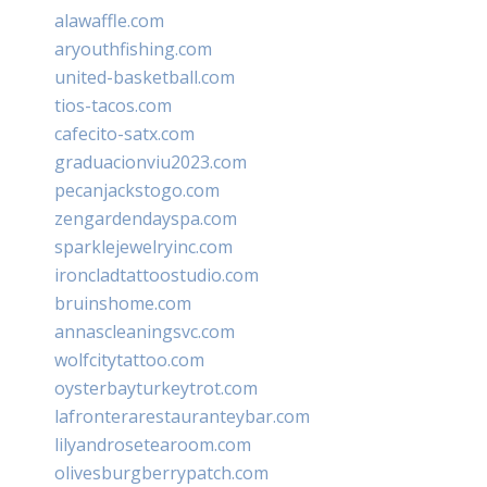
alawaffle.com
aryouthfishing.com
united-basketball.com
tios-tacos.com
cafecito-satx.com
graduacionviu2023.com
pecanjackstogo.com
zengardendayspa.com
sparklejewelryinc.com
ironcladtattoostudio.com
bruinshome.com
annascleaningsvc.com
wolfcitytattoo.com
oysterbayturkeytrot.com
lafronterarestauranteybar.com
lilyandrosetearoom.com
olivesburgberrypatch.com