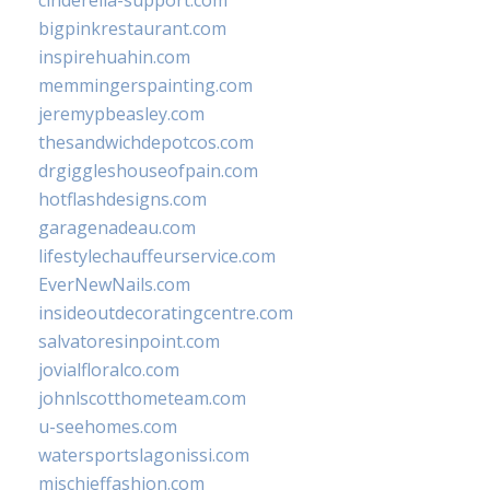
cinderella-support.com
bigpinkrestaurant.com
inspirehuahin.com
memmingerspainting.com
jeremypbeasley.com
thesandwichdepotcos.com
drgiggleshouseofpain.com
hotflashdesigns.com
garagenadeau.com
lifestylechauffeurservice.com
EverNewNails.com
insideoutdecoratingcentre.com
salvatoresinpoint.com
jovialfloralco.com
johnlscotthometeam.com
u-seehomes.com
watersportslagonissi.com
mischieffashion.com