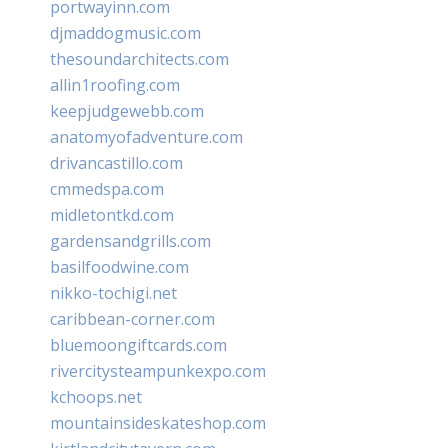
portwayinn.com
djmaddogmusic.com
thesoundarchitects.com
allin1roofing.com
keepjudgewebb.com
anatomyofadventure.com
drivancastillo.com
cmmedspa.com
midletontkd.com
gardensandgrills.com
basilfoodwine.com
nikko-tochigi.net
caribbean-corner.com
bluemoongiftcards.com
rivercitysteampunkexpo.com
kchoops.net
mountainsideskateshop.com