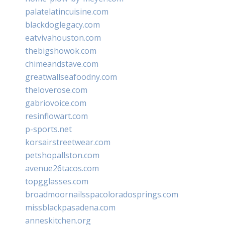
palatelatincuisine.com
blackdoglegacy.com
eatvivahouston.com
thebigshowok.com
chimeandstave.com
greatwallseafoodny.com
theloverose.com
gabriovoice.com
resinflowart.com
p-sports.net
korsairstreetwear.com
petshopallston.com
avenue26tacos.com
topgglasses.com
broadmoornailsspacoloradosprings.com
missblackpasadena.com
anneskitchen.org