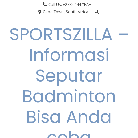
Skip
Call Us: +2782 444 YEAH
to
Cape Town, South Africa
content
SPORTSZILLA –
Informasi
Seputar
Badminton
Bisa Anda
coba