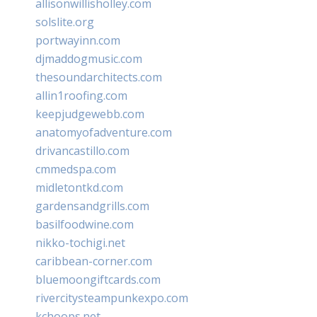
allisonwillisholley.com
solslite.org
portwayinn.com
djmaddogmusic.com
thesoundarchitects.com
allin1roofing.com
keepjudgewebb.com
anatomyofadventure.com
drivancastillo.com
cmmedspa.com
midletontkd.com
gardensandgrills.com
basilfoodwine.com
nikko-tochigi.net
caribbean-corner.com
bluemoongiftcards.com
rivercitysteampunkexpo.com
kchoops.net