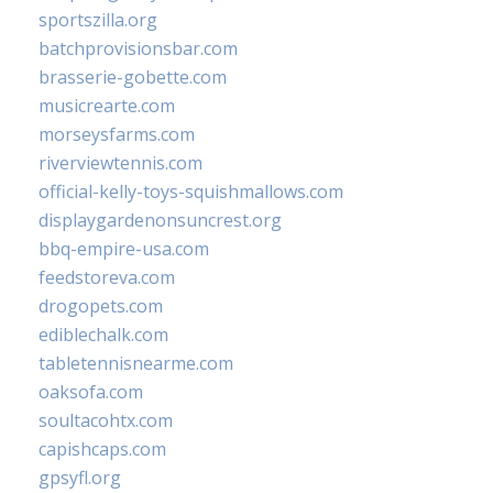
sportszilla.org
batchprovisionsbar.com
brasserie-gobette.com
musicrearte.com
morseysfarms.com
riverviewtennis.com
official-kelly-toys-squishmallows.com
displaygardenonsuncrest.org
bbq-empire-usa.com
feedstoreva.com
drogopets.com
ediblechalk.com
tabletennisnearme.com
oaksofa.com
soultacohtx.com
capishcaps.com
gpsyfl.org