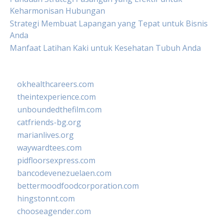
Keharmonisan Hubungan
Strategi Membuat Lapangan yang Tepat untuk Bisnis
Anda
Manfaat Latihan Kaki untuk Kesehatan Tubuh Anda
okhealthcareers.com
theintexperience.com
unboundedthefilm.com
catfriends-bg.org
marianlives.org
waywardtees.com
pidfloorsexpress.com
bancodevenezuelaen.com
bettermoodfoodcorporation.com
hingstonnt.com
chooseagender.com