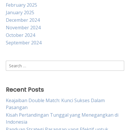
February 2025
January 2025
December 2024
November 2024
October 2024
September 2024
Search
for:
Recent Posts
Keajaiban Double Match: Kunci Sukses Dalam
Pasangan
Kisah Pertandingan Tunggal yang Menegangkan di
Indonesia
Panduan Strategi Pasangan yang Efektif untuk