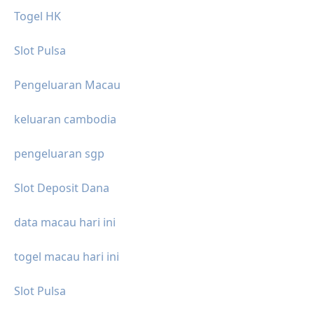
Togel HK
Slot Pulsa
Pengeluaran Macau
keluaran cambodia
pengeluaran sgp
Slot Deposit Dana
data macau hari ini
togel macau hari ini
Slot Pulsa