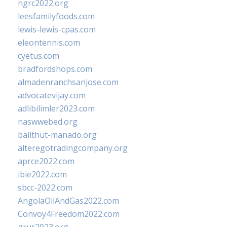
ngrc2022.org
leesfamilyfoods.com
lewis-lewis-cpas.com
eleontennis.com
cyetus.com
bradfordshops.com
almadenranchsanjose.com
advocatevijay.com
adlibilimler2023.com
naswwebed.org
balithut-manado.org
alteregotradingcompany.org
aprce2022.com
ibie2022.com
sbcc-2022.com
AngolaOilAndGas2022.com
Convoy4Freedom2022.com