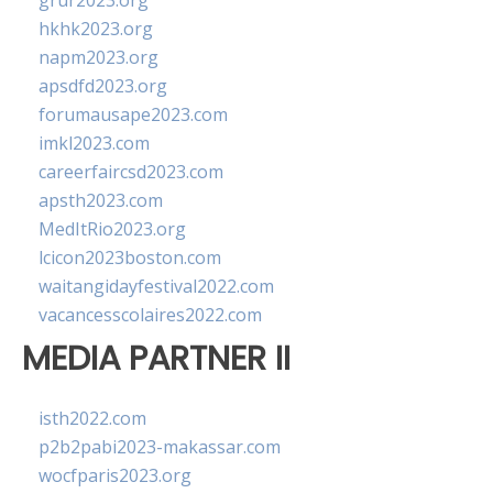
grur2023.org
hkhk2023.org
napm2023.org
apsdfd2023.org
forumausape2023.com
imkl2023.com
careerfaircsd2023.com
apsth2023.com
MedItRio2023.org
lcicon2023boston.com
waitangidayfestival2022.com
vacancesscolaires2022.com
MEDIA PARTNER II
isth2022.com
p2b2pabi2023-makassar.com
wocfparis2023.org