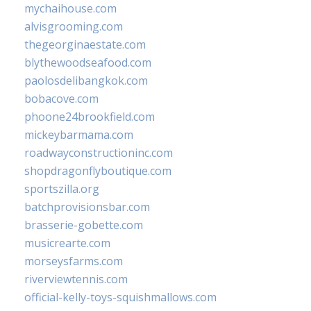
mychaihouse.com
alvisgrooming.com
thegeorginaestate.com
blythewoodseafood.com
paolosdelibangkok.com
bobacove.com
phoone24brookfield.com
mickeybarmama.com
roadwayconstructioninc.com
shopdragonflyboutique.com
sportszilla.org
batchprovisionsbar.com
brasserie-gobette.com
musicrearte.com
morseysfarms.com
riverviewtennis.com
official-kelly-toys-squishmallows.com