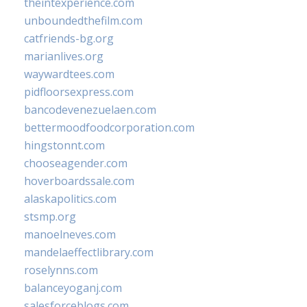
theintexperience.com
unboundedthefilm.com
catfriends-bg.org
marianlives.org
waywardtees.com
pidfloorsexpress.com
bancodevenezuelaen.com
bettermoodfoodcorporation.com
hingstonnt.com
chooseagender.com
hoverboardssale.com
alaskapolitics.com
stsmp.org
manoelneves.com
mandelaeffectlibrary.com
roselynns.com
balanceyoganj.com
salesforceblogs.com