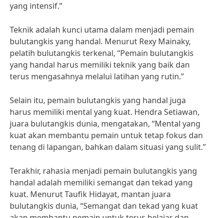
yang intensif.”
Teknik adalah kunci utama dalam menjadi pemain
bulutangkis yang handal. Menurut Rexy Mainaky,
pelatih bulutangkis terkenal, “Pemain bulutangkis
yang handal harus memiliki teknik yang baik dan
terus mengasahnya melalui latihan yang rutin.”
Selain itu, pemain bulutangkis yang handal juga
harus memiliki mental yang kuat. Hendra Setiawan,
juara bulutangkis dunia, mengatakan, “Mental yang
kuat akan membantu pemain untuk tetap fokus dan
tenang di lapangan, bahkan dalam situasi yang sulit.”
Terakhir, rahasia menjadi pemain bulutangkis yang
handal adalah memiliki semangat dan tekad yang
kuat. Menurut Taufik Hidayat, mantan juara
bulutangkis dunia, “Semangat dan tekad yang kuat
akan membantu pemain untuk terus belajar dan