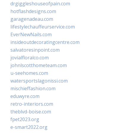
drgiggleshouseofpain.com
hotflashdesigns.com
garagenadeau.com
lifestylechauffeurservice.com
EverNewNails.com
insideoutdecoratingcentre.com
salvatoresinpoint.com
jovialfloralco.com
johnlscotthometeam.com
u-seehomes.com
watersportslagonissi.com
mischieffashion.com
eduwyre.com
retro-interiors.com
theblvd-boise.com
fpet2023.org
e-smart2022.org