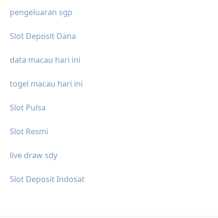
pengeluaran sgp
Slot Deposit Dana
data macau hari ini
togel macau hari ini
Slot Pulsa
Slot Resmi
live draw sdy
Slot Deposit Indosat