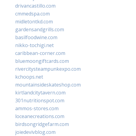
drivancastillo.com
cmmedspa.com
midletontkd.com
gardensandgrills.com
basilfoodwine.com
nikko-tochigi.net
caribbean-corner.com
bluemoongiftcards.com
rivercitysteampunkexpo.com
kchoops.net
mountainsideskateshop.com
kirtlandcitytavern.com
301nutritionspot.com
ammos-stores.com
loceanecreations.com
birdsongridgefarm.com
joiedevivblog.com