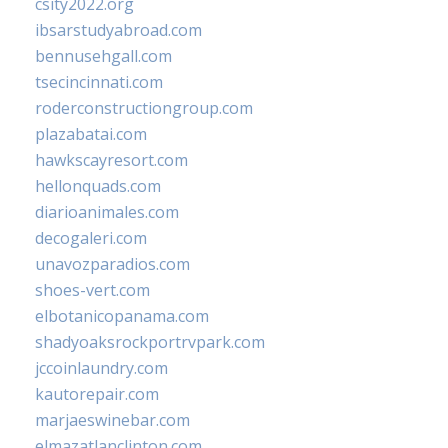
csity2022.org
ibsarstudyabroad.com
bennusehgall.com
tsecincinnati.com
roderconstructiongroup.com
plazabatai.com
hawkscayresort.com
hellonquads.com
diarioanimales.com
decogaleri.com
unavozparadios.com
shoes-vert.com
elbotanicopanama.com
shadyoaksrockportrvpark.com
jccoinlaundry.com
kautorepair.com
marjaeswinebar.com
elmazatlanclinton.com