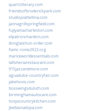
quartzliterary.com
friendsofbroderickpark.com
studiopiattellina.com
jannagrillspringfield.com
fujiyamacharleston.com
elpatronchardon.com
donglaishun-order.com
fiamc-rome2022.org
mariceworldessentials.com
lafisheriarestaurant.com
915jazzandmore.com
aguadulce-countryfair.com
jakehovis.com
bosswingsduluth.com
birminghamautocare.com
tonyscountrykitchen.com
jbellasnailspa.com