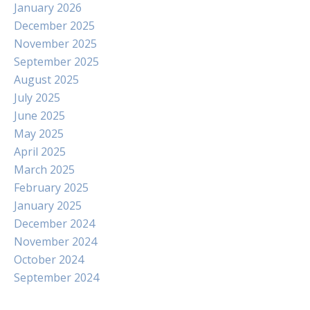
January 2026
December 2025
November 2025
September 2025
August 2025
July 2025
June 2025
May 2025
April 2025
March 2025
February 2025
January 2025
December 2024
November 2024
October 2024
September 2024