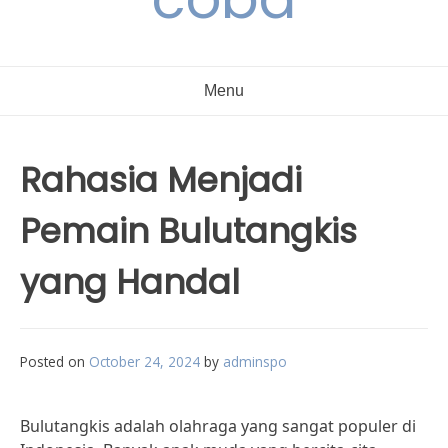
Menu
Rahasia Menjadi
Pemain Bulutangkis
yang Handal
Posted on
October 24, 2024
by
adminspo
Bulutangkis adalah olahraga yang sangat populer di