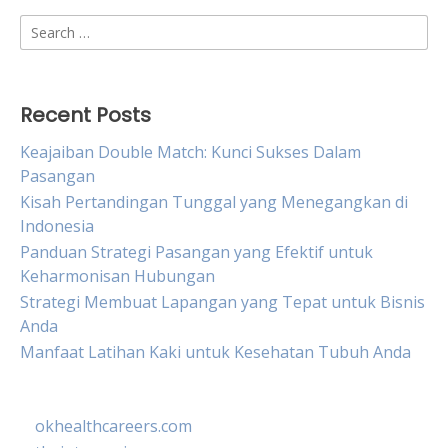
Search
for:
Recent Posts
Keajaiban Double Match: Kunci Sukses Dalam
Pasangan
Kisah Pertandingan Tunggal yang Menegangkan di
Indonesia
Panduan Strategi Pasangan yang Efektif untuk
Keharmonisan Hubungan
Strategi Membuat Lapangan yang Tepat untuk Bisnis
Anda
Manfaat Latihan Kaki untuk Kesehatan Tubuh Anda
okhealthcareers.com