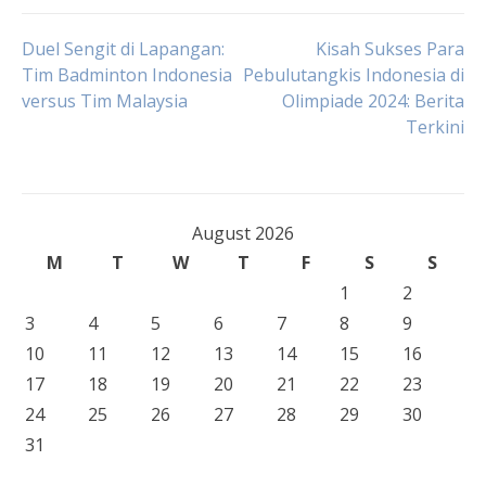
Post
Duel Sengit di Lapangan:
Kisah Sukses Para
Tim Badminton Indonesia
Pebulutangkis Indonesia di
versus Tim Malaysia
Olimpiade 2024: Berita
navigation
Terkini
August 2026
M
T
W
T
F
S
S
1
2
3
4
5
6
7
8
9
10
11
12
13
14
15
16
17
18
19
20
21
22
23
24
25
26
27
28
29
30
31