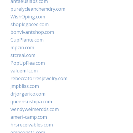
antaeuslabs.com
purelycleanchemdry.com
WishOping.com
shoplegacee.com
bonvivantshop.com
CupPlante.com
mpzin.com
stcreal.com
PopUpFlea.com
valueml.com
rebeccatorresjewelry.com
jmpbliss.com
drjorgerico.com
queensushipa.com
wendyweimerdds.com
ameri-camp.com
hrsreceivables.com
empconst1.com