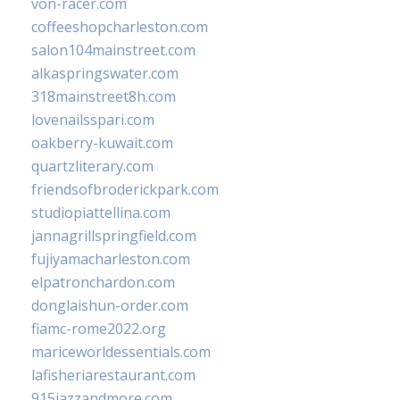
von-racer.com
coffeeshopcharleston.com
salon104mainstreet.com
alkaspringswater.com
318mainstreet8h.com
lovenailsspari.com
oakberry-kuwait.com
quartzliterary.com
friendsofbroderickpark.com
studiopiattellina.com
jannagrillspringfield.com
fujiyamacharleston.com
elpatronchardon.com
donglaishun-order.com
fiamc-rome2022.org
mariceworldessentials.com
lafisheriarestaurant.com
915jazzandmore.com