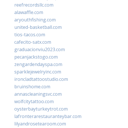
reefrecordsllc.com
alawaffle.com
aryouthfishing.com
united-basketball.com
tios-tacos.com
cafecito-satx.com
graduacionviu2023.com
pecanjackstogo.com
zengardendayspa.com
sparklejewelryinc.com
ironcladtattoostudio.com
bruinshome.com
annascleaningsvc.com
wolfcitytattoo.com
oysterbayturkeytrot.com
lafronterarestauranteybar.com
lilyandrosetearoom.com