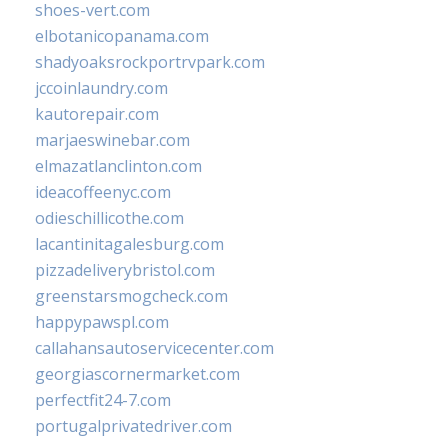
shoes-vert.com
elbotanicopanama.com
shadyoaksrockportrvpark.com
jccoinlaundry.com
kautorepair.com
marjaeswinebar.com
elmazatlanclinton.com
ideacoffeenyc.com
odieschillicothe.com
lacantinitagalesburg.com
pizzadeliverybristol.com
greenstarsmogcheck.com
happypawspl.com
callahansautoservicecenter.com
georgiascornermarket.com
perfectfit24-7.com
portugalprivatedriver.com