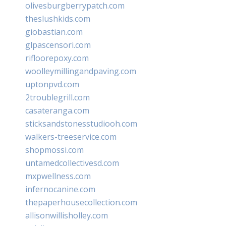
olivesburgberrypatch.com
theslushkids.com
giobastian.com
glpascensori.com
rifloorepoxy.com
woolleymillingandpaving.com
uptonpvd.com
2troublegrill.com
casateranga.com
sticksandstonesstudiooh.com
walkers-treeservice.com
shopmossi.com
untamedcollectivesd.com
mxpwellness.com
infernocanine.com
thepaperhousecollection.com
allisonwillisholley.com