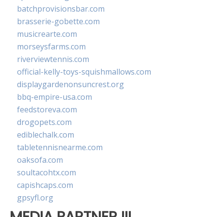
batchprovisionsbar.com
brasserie-gobette.com
musicrearte.com
morseysfarms.com
riverviewtennis.com
official-kelly-toys-squishmallows.com
displaygardenonsuncrest.org
bbq-empire-usa.com
feedstoreva.com
drogopets.com
ediblechalk.com
tabletennisnearme.com
oaksofa.com
soultacohtx.com
capishcaps.com
gpsyfl.org
MEDIA PARTNER III