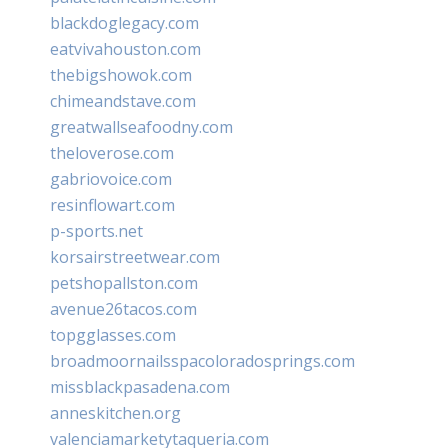
blackdoglegacy.com
eatvivahouston.com
thebigshowok.com
chimeandstave.com
greatwallseafoodny.com
theloverose.com
gabriovoice.com
resinflowart.com
p-sports.net
korsairstreetwear.com
petshopallston.com
avenue26tacos.com
topgglasses.com
broadmoornailsspacoloradosprings.com
missblackpasadena.com
anneskitchen.org
valenciamarketytaqueria.com