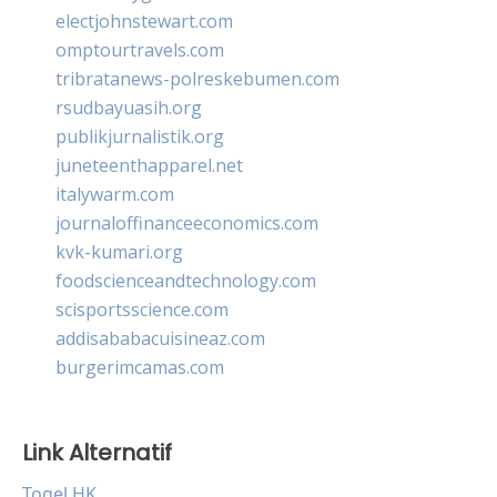
electjohnstewart.com
omptourtravels.com
tribratanews-polreskebumen.com
rsudbayuasih.org
publikjurnalistik.org
juneteenthapparel.net
italywarm.com
journaloffinanceeconomics.com
kvk-kumari.org
foodscienceandtechnology.com
scisportsscience.com
addisababacuisineaz.com
burgerimcamas.com
Link Alternatif
Togel HK