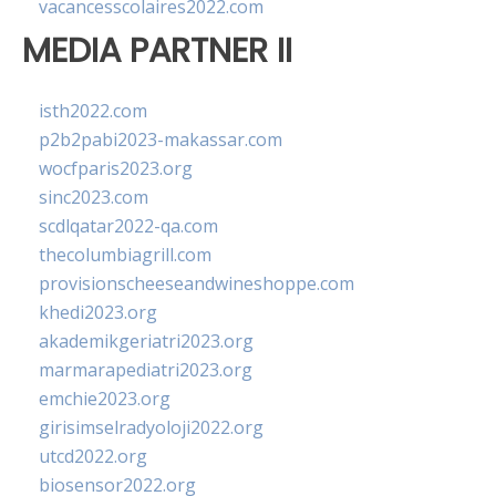
vacancesscolaires2022.com
MEDIA PARTNER II
isth2022.com
p2b2pabi2023-makassar.com
wocfparis2023.org
sinc2023.com
scdlqatar2022-qa.com
thecolumbiagrill.com
provisionscheeseandwineshoppe.com
khedi2023.org
akademikgeriatri2023.org
marmarapediatri2023.org
emchie2023.org
girisimselradyoloji2022.org
utcd2022.org
biosensor2022.org