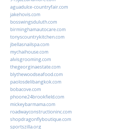
aguadulce-countryfair.com
jakehovis.com
bosswingsduluth.com
birminghamautocare.com
tonyscountrykitchen.com
jbellasnailspa.com
mychaihouse.com
alvisgrooming.com
thegeorginaestate.com
blythewoodseafood.com
paolosdelibangkok.com
bobacove.com
phoone24brookfield.com
mickeybarmama.com
roadwayconstructioninc.com
shopdragonflyboutique.com
sportszilla.org