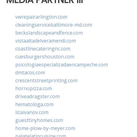
vwrepairarlington.com
cleaningservicebaltimore-md.com
beckslandscapeandfence.com
vistaaltadelveramendi.com
coastlinecateringnc.com
cuesburgershouston.com
psicologiaespecializadaencampeche.com
dmtacos.com
crescentstreetprinting.com
hornopizza.com
driveadragster.com
hematologa.com
lizaivanov.com
guesttinyhomes.com
home-plow-by-meyer.com
palatelatincuisine.com