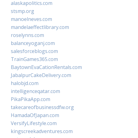
alaskapolitics.com
stsmp.org
manoelneves.com
mandelaeffectlibrary.com
roselynns.com
balanceyoganj.com
salesforceblogs.com
TrainGames365.com
BaytownEvaCationRentals.com
JabalpurCakeDelivery.com
halobjd.com
intelligenceqatar.com
PikaPikaApp.com
takecareofbusinessdfw.org
HamadaOfJapan.com
VersifyLifestyle.com
kingscreekadventures.com