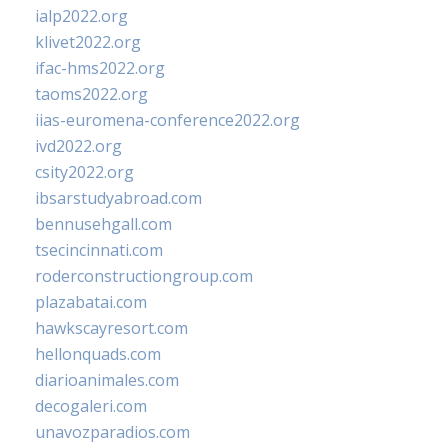
ialp2022.org
klivet2022.org
ifac-hms2022.org
taoms2022.org
iias-euromena-conference2022.org
ivd2022.org
csity2022.org
ibsarstudyabroad.com
bennusehgall.com
tsecincinnati.com
roderconstructiongroup.com
plazabatai.com
hawkscayresort.com
hellonquads.com
diarioanimales.com
decogaleri.com
unavozparadios.com