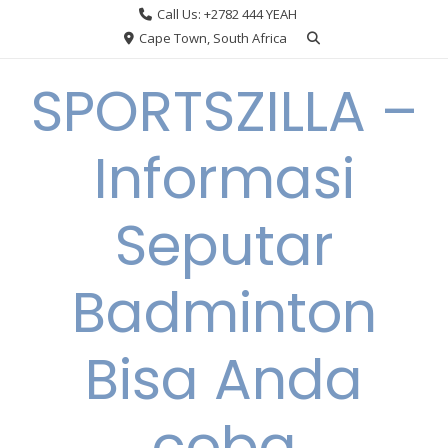
Skip
Call Us: +2782 444 YEAH
to
Cape Town, South Africa
content
SPORTSZILLA –
Informasi
Seputar
Badminton
Bisa Anda
coba