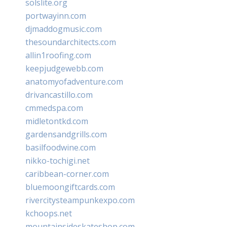
solslite.org
portwayinn.com
djmaddogmusic.com
thesoundarchitects.com
allin1roofing.com
keepjudgewebb.com
anatomyofadventure.com
drivancastillo.com
cmmedspa.com
midletontkd.com
gardensandgrills.com
basilfoodwine.com
nikko-tochigi.net
caribbean-corner.com
bluemoongiftcards.com
rivercitysteampunkexpo.com
kchoops.net
mountainsideskateshop.com