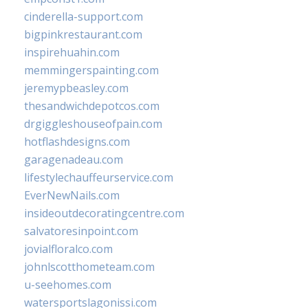
cinderella-support.com
bigpinkrestaurant.com
inspirehuahin.com
memmingerspainting.com
jeremypbeasley.com
thesandwichdepotcos.com
drgiggleshouseofpain.com
hotflashdesigns.com
garagenadeau.com
lifestylechauffeurservice.com
EverNewNails.com
insideoutdecoratingcentre.com
salvatoresinpoint.com
jovialfloralco.com
johnlscotthometeam.com
u-seehomes.com
watersportslagonissi.com