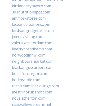
kirtlandcitytavern.com
301nutritionspot.com
ammos-stores.com
loceanecreations.com
birdsongridgefarm.com
joiedevivblog.com
valera-amsterdam.com
libertybrandhemp.com
norwoodinnwi.com
neighboursmarket.com
blackanguscareers.com
bolesfororegon.com
bodega-ole.com
thestreamlinerlounge.com
mestrinorubanofc.com
novelatherton.com
nassvalleygardens.net