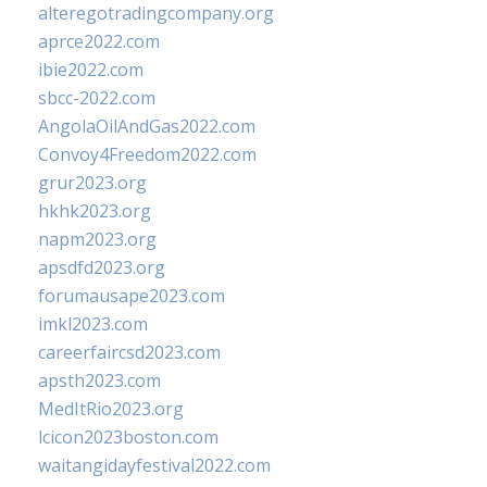
alteregotradingcompany.org
aprce2022.com
ibie2022.com
sbcc-2022.com
AngolaOilAndGas2022.com
Convoy4Freedom2022.com
grur2023.org
hkhk2023.org
napm2023.org
apsdfd2023.org
forumausape2023.com
imkl2023.com
careerfaircsd2023.com
apsth2023.com
MedItRio2023.org
lcicon2023boston.com
waitangidayfestival2022.com