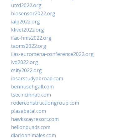
utcd2022.org
biosensor2022.org
ialp2022.org
klivet2022.org
ifac-hms2022.org
taoms2022.org
iias-euromena-conference2022.org
ivd2022.org
csity2022.org
ibsarstudyabroad.com
bennusehgall.com
tsecincinnati.com
roderconstructiongroup.com
plazabatai.com
hawkscayresort.com
hellonquads.com
diarioanimales.com