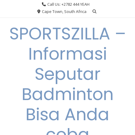
Skip
Call Us: +2782 444 YEAH
to
Cape Town, South Africa
content
SPORTSZILLA –
Informasi
Seputar
Badminton
Bisa Anda
coba