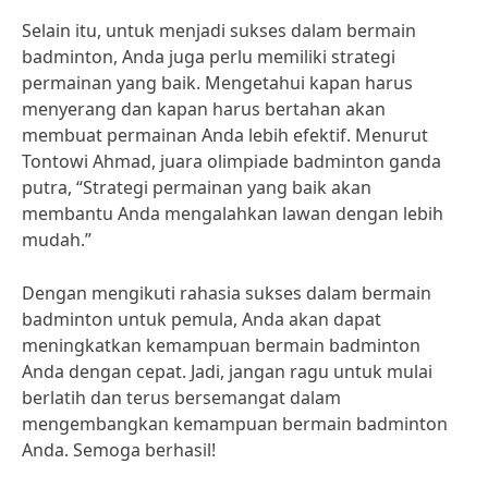
Selain itu, untuk menjadi sukses dalam bermain
badminton, Anda juga perlu memiliki strategi
permainan yang baik. Mengetahui kapan harus
menyerang dan kapan harus bertahan akan
membuat permainan Anda lebih efektif. Menurut
Tontowi Ahmad, juara olimpiade badminton ganda
putra, “Strategi permainan yang baik akan
membantu Anda mengalahkan lawan dengan lebih
mudah.”
Dengan mengikuti rahasia sukses dalam bermain
badminton untuk pemula, Anda akan dapat
meningkatkan kemampuan bermain badminton
Anda dengan cepat. Jadi, jangan ragu untuk mulai
berlatih dan terus bersemangat dalam
mengembangkan kemampuan bermain badminton
Anda. Semoga berhasil!