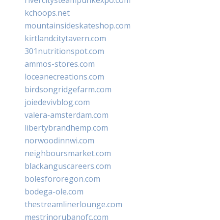
kchoops.net
mountainsideskateshop.com
kirtlandcitytavern.com
301nutritionspot.com
ammos-stores.com
loceanecreations.com
birdsongridgefarm.com
joiedevivblog.com
valera-amsterdam.com
libertybrandhemp.com
norwoodinnwi.com
neighboursmarket.com
blackanguscareers.com
bolesfororegon.com
bodega-ole.com
thestreamlinerlounge.com
mestrinorubanofc.com