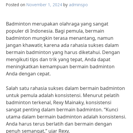
Posted on
November 1, 2024
by
adminspo
Badminton merupakan olahraga yang sangat
populer di Indonesia. Bagi pemula, bermain
badminton mungkin terasa menantang, namun
jangan khawatir, karena ada rahasia sukses dalam
bermain badminton yang harus diketahui. Dengan
mengikuti tips dan trik yang tepat, Anda dapat
meningkatkan kemampuan bermain badminton
Anda dengan cepat.
Salah satu rahasia sukses dalam bermain badminton
untuk pemula adalah konsistensi. Menurut pelatih
badminton terkenal, Rexy Mainaky, konsistensi
sangat penting dalam bermain badminton. “Kunci
utama dalam bermain badminton adalah konsistensi.
Anda harus terus berlatih dan bermain dengan
penuh semangat,” ujar Rexy.