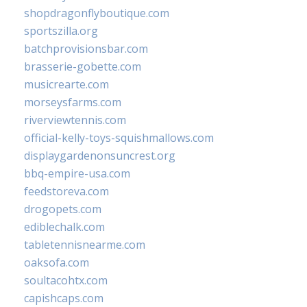
shopdragonflyboutique.com
sportszilla.org
batchprovisionsbar.com
brasserie-gobette.com
musicrearte.com
morseysfarms.com
riverviewtennis.com
official-kelly-toys-squishmallows.com
displaygardenonsuncrest.org
bbq-empire-usa.com
feedstoreva.com
drogopets.com
ediblechalk.com
tabletennisnearme.com
oaksofa.com
soultacohtx.com
capishcaps.com