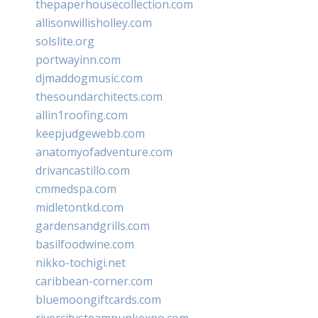
thepaperhousecollection.com
allisonwillisholley.com
solslite.org
portwayinn.com
djmaddogmusic.com
thesoundarchitects.com
allin1roofing.com
keepjudgewebb.com
anatomyofadventure.com
drivancastillo.com
cmmedspa.com
midletontkd.com
gardensandgrills.com
basilfoodwine.com
nikko-tochigi.net
caribbean-corner.com
bluemoongiftcards.com
rivercitysteampunkexpo.com