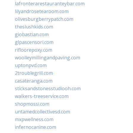
lafronterarestauranteybar.com
lilyandrosetearoom.com
olivesburgberrypatch.com
theslushkids.com
giobastian.com
glpascensori.com
rifloorepoxy.com
woolleymillingandpaving.com
uptonpvd.com
2troublegrill.com
casateranga.com
sticksandstonesstudiooh.com
walkers-treeservice.com
shopmossi.com
untamedcollectivesd.com
mxpwellness.com
infernocanine.com