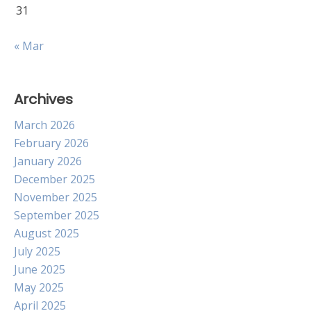
31
« Mar
Archives
March 2026
February 2026
January 2026
December 2025
November 2025
September 2025
August 2025
July 2025
June 2025
May 2025
April 2025