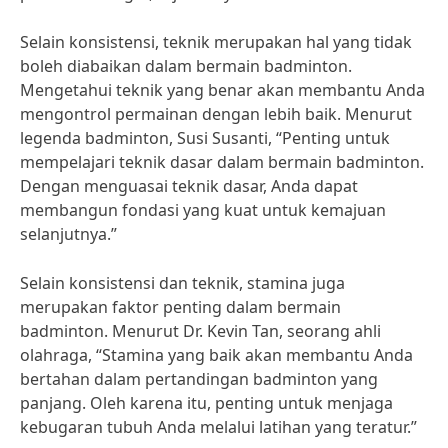
Selain konsistensi, teknik merupakan hal yang tidak
boleh diabaikan dalam bermain badminton.
Mengetahui teknik yang benar akan membantu Anda
mengontrol permainan dengan lebih baik. Menurut
legenda badminton, Susi Susanti, “Penting untuk
mempelajari teknik dasar dalam bermain badminton.
Dengan menguasai teknik dasar, Anda dapat
membangun fondasi yang kuat untuk kemajuan
selanjutnya.”
Selain konsistensi dan teknik, stamina juga
merupakan faktor penting dalam bermain
badminton. Menurut Dr. Kevin Tan, seorang ahli
olahraga, “Stamina yang baik akan membantu Anda
bertahan dalam pertandingan badminton yang
panjang. Oleh karena itu, penting untuk menjaga
kebugaran tubuh Anda melalui latihan yang teratur.”