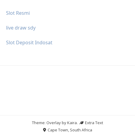
Slot Resmi
live draw sdy
Slot Deposit Indosat
Theme: Overlay by
Kaira
.
Extra Text
Cape Town, South Africa