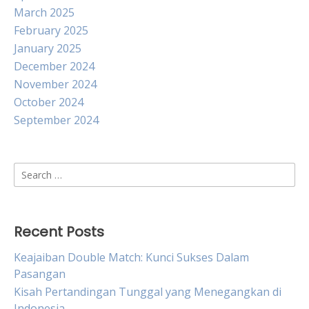
March 2025
February 2025
January 2025
December 2024
November 2024
October 2024
September 2024
Search
for:
Recent Posts
Keajaiban Double Match: Kunci Sukses Dalam
Pasangan
Kisah Pertandingan Tunggal yang Menegangkan di
Indonesia