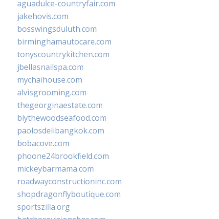
aguadulce-countryfair.com
jakehovis.com
bosswingsduluth.com
birminghamautocare.com
tonyscountrykitchen.com
jbellasnailspa.com
mychaihouse.com
alvisgrooming.com
thegeorginaestate.com
blythewoodseafood.com
paolosdelibangkok.com
bobacove.com
phoone24brookfield.com
mickeybarmama.com
roadwayconstructioninc.com
shopdragonflyboutique.com
sportszilla.org