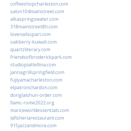
coffeeshopcharleston.com
salon104mainstreet.com
alkaspringswater.com
318mainstreet8h.com
lovenailsspari.com
oakberry-kuwait.com
quartzliterary.com
friendsofbroderickpark.com
studiopiattellina.com
jannagrillspringfield.com
fujiyamacharleston.com
elpatronchardon.com
donglaishun-order.com
fiamc-rome2022.org
mariceworldessentials.com
lafisheriarestaurant.com
915jazzandmore.com