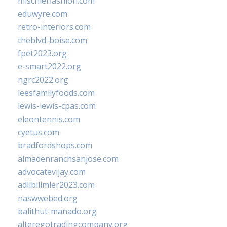
mischieffashion.com
eduwyre.com
retro-interiors.com
theblvd-boise.com
fpet2023.org
e-smart2022.org
ngrc2022.org
leesfamilyfoods.com
lewis-lewis-cpas.com
eleontennis.com
cyetus.com
bradfordshops.com
almadenranchsanjose.com
advocatevijay.com
adlibilimler2023.com
naswwebed.org
balithut-manado.org
alteregotradingcompany.org