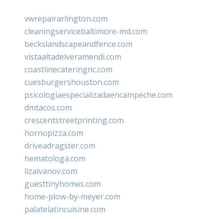
vwrepairarlington.com
cleaningservicebaltimore-md.com
beckslandscapeandfence.com
vistaaltadelveramendi.com
coastlinecateringnc.com
cuesburgershouston.com
psicologiaespecializadaencampeche.com
dmtacos.com
crescentstreetprinting.com
hornopizza.com
driveadragster.com
hematologa.com
lizaivanov.com
guesttinyhomes.com
home-plow-by-meyer.com
palatelatincuisine.com