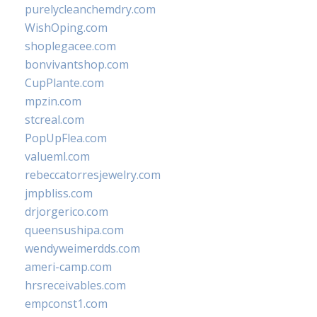
purelycleanchemdry.com
WishOping.com
shoplegacee.com
bonvivantshop.com
CupPlante.com
mpzin.com
stcreal.com
PopUpFlea.com
valueml.com
rebeccatorresjewelry.com
jmpbliss.com
drjorgerico.com
queensushipa.com
wendyweimerdds.com
ameri-camp.com
hrsreceivables.com
empconst1.com