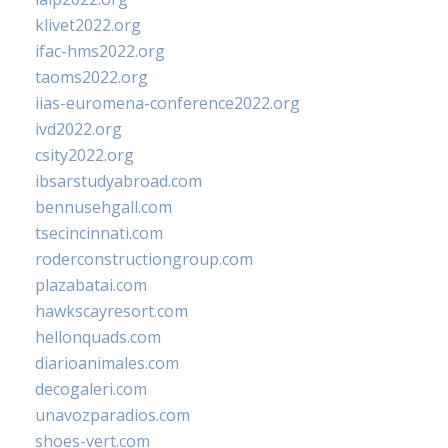
klivet2022.org
ifac-hms2022.org
taoms2022.org
iias-euromena-conference2022.org
ivd2022.org
csity2022.org
ibsarstudyabroad.com
bennusehgall.com
tsecincinnati.com
roderconstructiongroup.com
plazabatai.com
hawkscayresort.com
hellonquads.com
diarioanimales.com
decogaleri.com
unavozparadios.com
shoes-vert.com