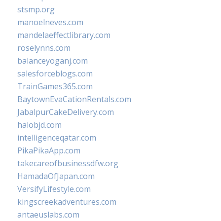
stsmp.org
manoelneves.com
mandelaeffectlibrary.com
roselynns.com
balanceyoganj.com
salesforceblogs.com
TrainGames365.com
BaytownEvaCationRentals.com
JabalpurCakeDelivery.com
halobjd.com
intelligenceqatar.com
PikaPikaApp.com
takecareofbusinessdfw.org
HamadaOfJapan.com
VersifyLifestyle.com
kingscreekadventures.com
antaeuslabs.com