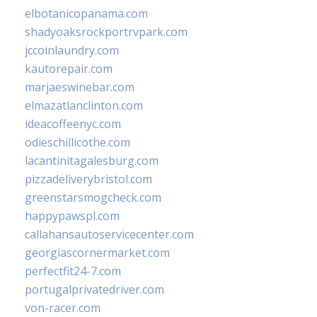
elbotanicopanama.com
shadyoaksrockportrvpark.com
jccoinlaundry.com
kautorepair.com
marjaeswinebar.com
elmazatlanclinton.com
ideacoffeenyc.com
odieschillicothe.com
lacantinitagalesburg.com
pizzadeliverybristol.com
greenstarsmogcheck.com
happypawspl.com
callahansautoservicecenter.com
georgiascornermarket.com
perfectfit24-7.com
portugalprivatedriver.com
von-racer.com