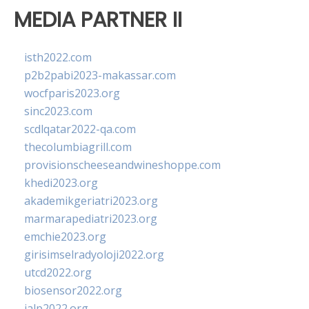
MEDIA PARTNER II
isth2022.com
p2b2pabi2023-makassar.com
wocfparis2023.org
sinc2023.com
scdlqatar2022-qa.com
thecolumbiagrill.com
provisionscheeseandwineshoppe.com
khedi2023.org
akademikgeriatri2023.org
marmarapediatri2023.org
emchie2023.org
girisimselradyoloji2022.org
utcd2022.org
biosensor2022.org
ialp2022.org