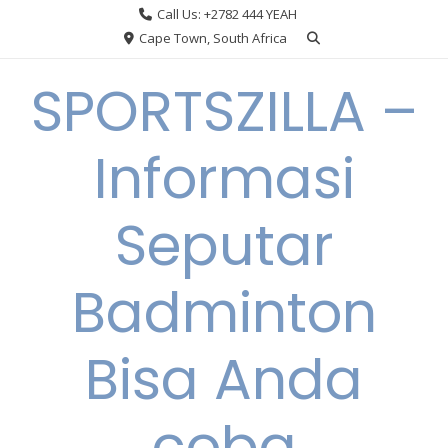
Skip
Call Us: +2782 444 YEAH
to
Cape Town, South Africa
content
SPORTSZILLA –
Informasi
Seputar
Badminton
Bisa Anda
coba