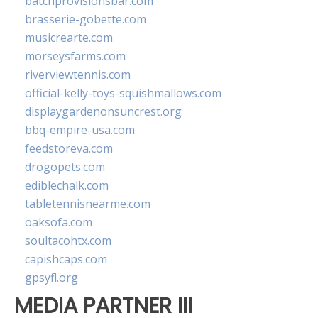
batchprovisionsbar.com
brasserie-gobette.com
musicrearte.com
morseysfarms.com
riverviewtennis.com
official-kelly-toys-squishmallows.com
displaygardenonsuncrest.org
bbq-empire-usa.com
feedstoreva.com
drogopets.com
ediblechalk.com
tabletennisnearme.com
oaksofa.com
soultacohtx.com
capishcaps.com
gpsyfl.org
MEDIA PARTNER III