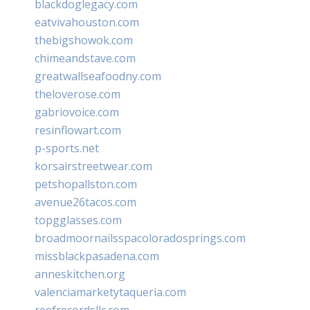
blackdoglegacy.com
eatvivahouston.com
thebigshowok.com
chimeandstave.com
greatwallseafoodny.com
theloverose.com
gabriovoice.com
resinflowart.com
p-sports.net
korsairstreetwear.com
petshopallston.com
avenue26tacos.com
topgglasses.com
broadmoornailsspacoloradosprings.com
missblackpasadena.com
anneskitchen.org
valenciamarketytaqueria.com
reefrecordsllc.com