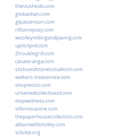
theslushkids.com
giobastian.com
glpascensori.com
rifloorepoxy.com
woolleymillingandpaving.com
uptonpvd.com
2troublegrill.com
casateranga.com
sticksandstonesstudiooh.com
walkers-treeservice.com
shopmossi.com
untamedcollectivesd.com
mxpwellness.com
infernocanine.com
thepaperhousecollection.com
allisonwillisholley.com
solslite.org