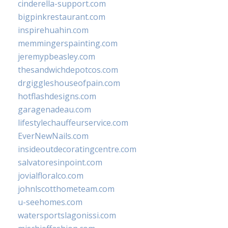
cinderella-support.com
bigpinkrestaurant.com
inspirehuahin.com
memmingerspainting.com
jeremypbeasley.com
thesandwichdepotcos.com
drgiggleshouseofpain.com
hotflashdesigns.com
garagenadeau.com
lifestylechauffeurservice.com
EverNewNails.com
insideoutdecoratingcentre.com
salvatoresinpoint.com
jovialfloralco.com
johnlscotthometeam.com
u-seehomes.com
watersportslagonissi.com