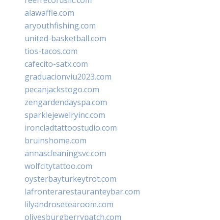
alawaffle.com
aryouthfishing.com
united-basketball.com
tios-tacos.com
cafecito-satx.com
graduacionviu2023.com
pecanjackstogo.com
zengardendayspa.com
sparklejewelryinc.com
ironcladtattoostudio.com
bruinshome.com
annascleaningsvc.com
wolfcitytattoo.com
oysterbayturkeytrot.com
lafronterarestauranteybar.com
lilyandrosetearoom.com
olivesburgberrypatch.com