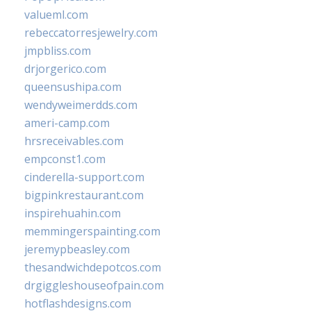
valueml.com
rebeccatorresjewelry.com
jmpbliss.com
drjorgerico.com
queensushipa.com
wendyweimerdds.com
ameri-camp.com
hrsreceivables.com
empconst1.com
cinderella-support.com
bigpinkrestaurant.com
inspirehuahin.com
memmingerspainting.com
jeremypbeasley.com
thesandwichdepotcos.com
drgiggleshouseofpain.com
hotflashdesigns.com