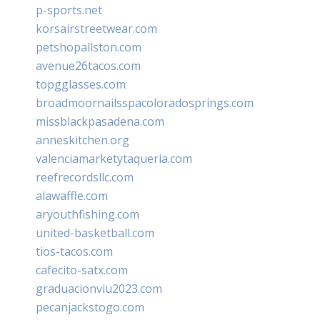
p-sports.net
korsairstreetwear.com
petshopallston.com
avenue26tacos.com
topgglasses.com
broadmoornailsspacoloradosprings.com
missblackpasadena.com
anneskitchen.org
valenciamarketytaqueria.com
reefrecordsllc.com
alawaffle.com
aryouthfishing.com
united-basketball.com
tios-tacos.com
cafecito-satx.com
graduacionviu2023.com
pecanjackstogo.com