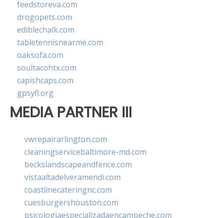
feedstoreva.com
drogopets.com
ediblechalk.com
tabletennisnearme.com
oaksofa.com
soultacohtx.com
capishcaps.com
gpsyfl.org
MEDIA PARTNER III
vwrepairarlington.com
cleaningservicebaltimore-md.com
beckslandscapeandfence.com
vistaaltadelveramendi.com
coastlinecateringnc.com
cuesburgershouston.com
psicologiaespecializadaencampeche.com