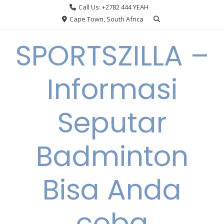
Skip
Call Us: +2782 444 YEAH
to
Cape Town, South Africa
content
SPORTSZILLA –
Informasi
Seputar
Badminton
Bisa Anda
coba