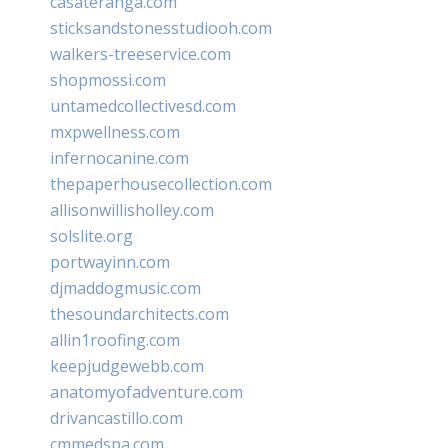
casateranga.com
sticksandstonesstudiooh.com
walkers-treeservice.com
shopmossi.com
untamedcollectivesd.com
mxpwellness.com
infernocanine.com
thepaperhousecollection.com
allisonwillisholley.com
solslite.org
portwayinn.com
djmaddogmusic.com
thesoundarchitects.com
allin1roofing.com
keepjudgewebb.com
anatomyofadventure.com
drivancastillo.com
cmmedspa.com