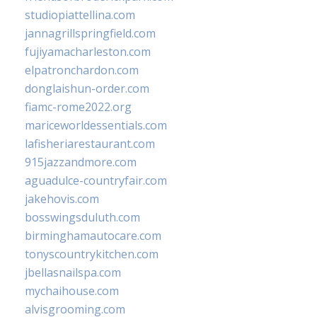
studiopiattellina.com
jannagrillspringfield.com
fujiyamacharleston.com
elpatronchardon.com
donglaishun-order.com
fiamc-rome2022.org
mariceworldessentials.com
lafisheriarestaurant.com
915jazzandmore.com
aguadulce-countryfair.com
jakehovis.com
bosswingsduluth.com
birminghamautocare.com
tonyscountrykitchen.com
jbellasnailspa.com
mychaihouse.com
alvisgrooming.com