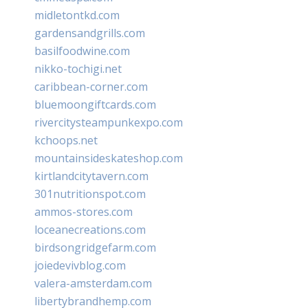
midletontkd.com
gardensandgrills.com
basilfoodwine.com
nikko-tochigi.net
caribbean-corner.com
bluemoongiftcards.com
rivercitysteampunkexpo.com
kchoops.net
mountainsideskateshop.com
kirtlandcitytavern.com
301nutritionspot.com
ammos-stores.com
loceanecreations.com
birdsongridgefarm.com
joiedevivblog.com
valera-amsterdam.com
libertybrandhemp.com