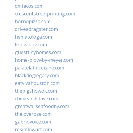
dmtacos.com
crescentstreetprinting.com
hornopizza.com
driveadragster.com
hematologa.com
lizaivanov.com
guesttinyhomes.com
home-plow-by-meyer.com
palatelatincuisine.com
blackdoglegacy.com
eatvivahouston.com
thebigshowok.com
chimeandstave.com
greatwallseafoodny.com
theloverose.com
gabriovoice.com
resinflowart.com