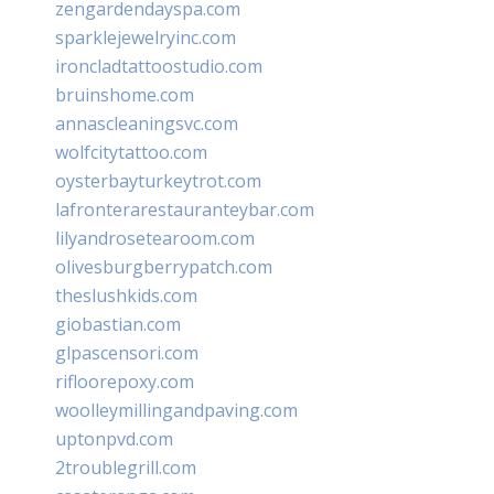
zengardendayspa.com
sparklejewelryinc.com
ironcladtattoostudio.com
bruinshome.com
annascleaningsvc.com
wolfcitytattoo.com
oysterbayturkeytrot.com
lafronterarestauranteybar.com
lilyandrosetearoom.com
olivesburgberrypatch.com
theslushkids.com
giobastian.com
glpascensori.com
rifloorepoxy.com
woolleymillingandpaving.com
uptonpvd.com
2troublegrill.com