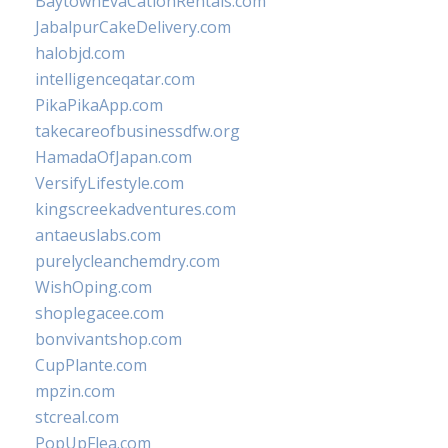
BaytownEvaCationRentals.com
JabalpurCakeDelivery.com
halobjd.com
intelligenceqatar.com
PikaPikaApp.com
takecareofbusinessdfw.org
HamadaOfJapan.com
VersifyLifestyle.com
kingscreekadventures.com
antaeuslabs.com
purelycleanchemdry.com
WishOping.com
shoplegacee.com
bonvivantshop.com
CupPlante.com
mpzin.com
stcreal.com
PopUpFlea.com