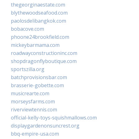
thegeorginaestate.com
blythewoodseafood.com
paolosdelibangkok.com
bobacove.com
phoone24brookfield.com
mickeybarmama.com
roadwayconstructioninc.com
shopdragonflyboutique.com
sportszilla.org
batchprovisionsbar.com
brasserie-gobette.com
musicrearte.com
morseysfarms.com
riverviewtennis.com
official-kelly-toys-squishmallows.com
displaygardenonsuncrest.org
bbq-empire-usa.com