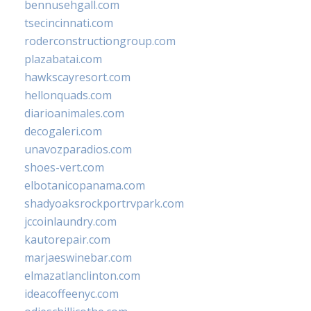
bennusehgall.com
tsecincinnati.com
roderconstructiongroup.com
plazabatai.com
hawkscayresort.com
hellonquads.com
diarioanimales.com
decogaleri.com
unavozparadios.com
shoes-vert.com
elbotanicopanama.com
shadyoaksrockportrvpark.com
jccoinlaundry.com
kautorepair.com
marjaeswinebar.com
elmazatlanclinton.com
ideacoffeenyc.com