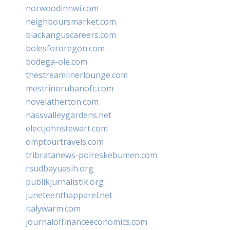
norwoodinnwi.com
neighboursmarket.com
blackanguscareers.com
bolesfororegon.com
bodega-ole.com
thestreamlinerlounge.com
mestrinorubanofc.com
novelatherton.com
nassvalleygardens.net
electjohnstewart.com
omptourtravels.com
tribratanews-polreskebumen.com
rsudbayuasih.org
publikjurnalistik.org
juneteenthapparel.net
italywarm.com
journaloffinanceeconomics.com