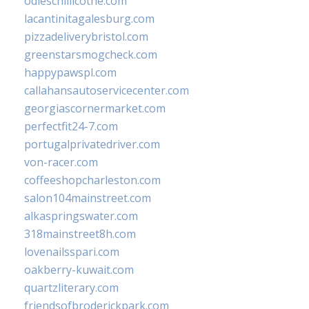
odieschillicothe.com
lacantinitagalesburg.com
pizzadeliverybristol.com
greenstarsmogcheck.com
happypawspl.com
callahansautoservicecenter.com
georgiascornermarket.com
perfectfit24-7.com
portugalprivatedriver.com
von-racer.com
coffeeshopcharleston.com
salon104mainstreet.com
alkaspringswater.com
318mainstreet8h.com
lovenailsspari.com
oakberry-kuwait.com
quartzliterary.com
friendsofbroderickpark.com