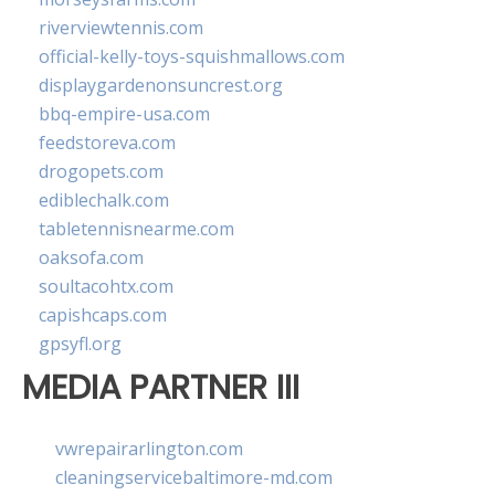
riverviewtennis.com
official-kelly-toys-squishmallows.com
displaygardenonsuncrest.org
bbq-empire-usa.com
feedstoreva.com
drogopets.com
ediblechalk.com
tabletennisnearme.com
oaksofa.com
soultacohtx.com
capishcaps.com
gpsyfl.org
MEDIA PARTNER III
vwrepairarlington.com
cleaningservicebaltimore-md.com