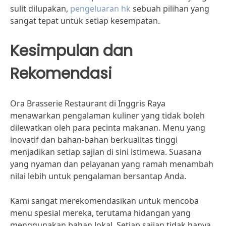
sulit dilupakan,
pengeluaran hk
sebuah pilihan yang
sangat tepat untuk setiap kesempatan.
Kesimpulan dan
Rekomendasi
Ora Brasserie Restaurant di Inggris Raya
menawarkan pengalaman kuliner yang tidak boleh
dilewatkan oleh para pecinta makanan. Menu yang
inovatif dan bahan-bahan berkualitas tinggi
menjadikan setiap sajian di sini istimewa. Suasana
yang nyaman dan pelayanan yang ramah menambah
nilai lebih untuk pengalaman bersantap Anda.
Kami sangat merekomendasikan untuk mencoba
menu spesial mereka, terutama hidangan yang
menggunakan bahan lokal. Setiap sajian tidak hanya