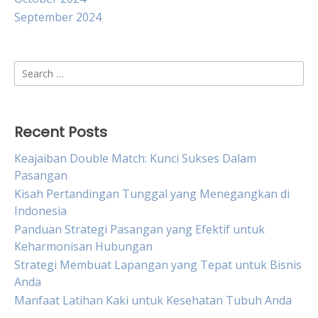
September 2024
Search
for:
Recent Posts
Keajaiban Double Match: Kunci Sukses Dalam
Pasangan
Kisah Pertandingan Tunggal yang Menegangkan di
Indonesia
Panduan Strategi Pasangan yang Efektif untuk
Keharmonisan Hubungan
Strategi Membuat Lapangan yang Tepat untuk Bisnis
Anda
Manfaat Latihan Kaki untuk Kesehatan Tubuh Anda