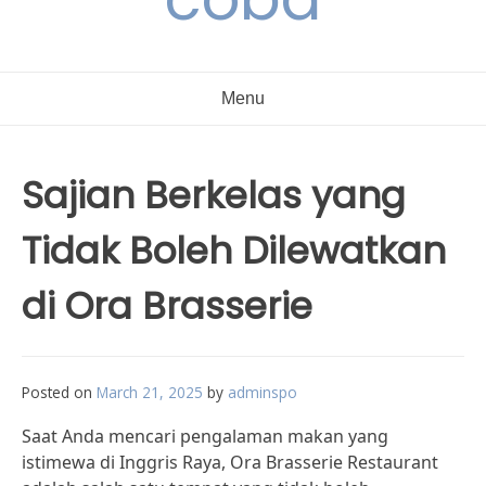
Menu
Sajian Berkelas yang
Tidak Boleh Dilewatkan
di Ora Brasserie
Posted on
March 21, 2025
by
adminspo
Saat Anda mencari pengalaman makan yang
istimewa di Inggris Raya, Ora Brasserie Restaurant