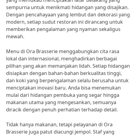
yang memukau menciptakan latar belakang yang
sempurna untuk menikmati hidangan yang disajikan.
Dengan pencahayaan yang lembut dan dekorasi yang
modern, setiap sudut restoran ini dirancang untuk
memberikan pengalaman yang nyaman sekaligus
mewah.
Menu di Ora Brasserie menggabungkan cita rasa
lokal dan internasional, menghadirkan berbagai
pilihan yang akan memanjakan lidah. Setiap hidangan
disiapkan dengan bahan-bahan berkualitas tinggi,
dan koki yang berpengalaman selalu berusaha untuk
menciptakan inovasi baru. Anda bisa menemukan
mulai dari hidangan pembuka yang segar hingga
makanan utama yang mengesankan, semuanya
diracik dengan penuh perhatian terhadap detail.
Tidak hanya makanan, tetapi pelayanan di Ora
Brasserie juga patut diacungi jempol. Staf yang