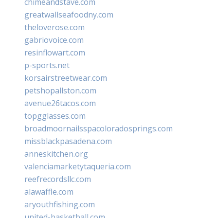
chimeandstave.com
greatwallseafoodny.com
theloverose.com
gabriovoice.com
resinflowart.com
p-sports.net
korsairstreetwear.com
petshopallston.com
avenue26tacos.com
topgglasses.com
broadmoornailsspacoloradosprings.com
missblackpasadena.com
anneskitchen.org
valenciamarketytaqueria.com
reefrecordsllc.com
alawaffle.com
aryouthfishing.com
united-basketball.com