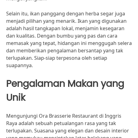
Selain itu, ikan panggang dengan herba segar juga
menjadi pilihan yang menarik. Ikan yang digunakan
adalah hasil tangkapan lokal, menjamin kesegaran
dan kualitas. Dengan bumbu yang pas dan cara
memasak yang tepat, hidangan ini menggugah selera
dan memberikan pengalaman bersantap yang tak
terlupakan. Siap-siap terpesona oleh setiap
suapannya.
Pengalaman Makan yang
Unik
Mengunjungi Ora Brasserie Restaurant di Inggris
Raya adalah sebuah petualangan rasa yang tak
terlupakan. Suasana yang elegan dan desain interior