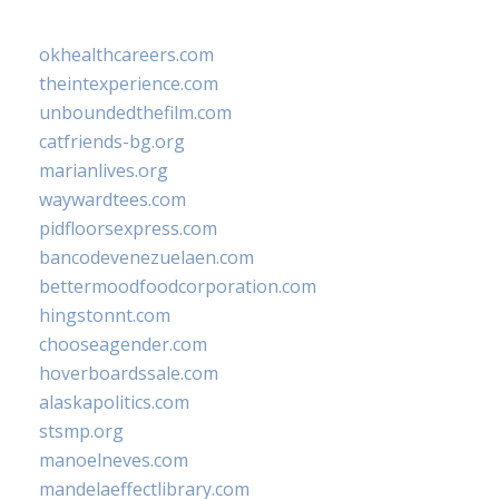
okhealthcareers.com
theintexperience.com
unboundedthefilm.com
catfriends-bg.org
marianlives.org
waywardtees.com
pidfloorsexpress.com
bancodevenezuelaen.com
bettermoodfoodcorporation.com
hingstonnt.com
chooseagender.com
hoverboardssale.com
alaskapolitics.com
stsmp.org
manoelneves.com
mandelaeffectlibrary.com