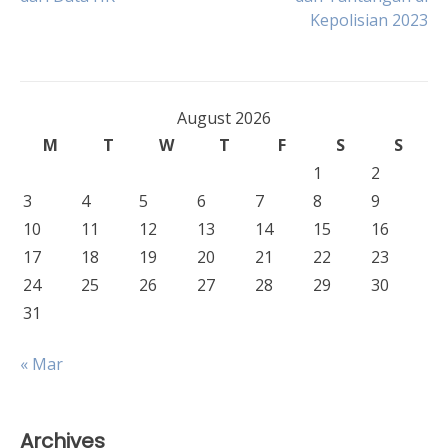
Kepolisian 2023
navigation
August 2026
M
T
W
T
F
S
S
1
2
3
4
5
6
7
8
9
10
11
12
13
14
15
16
17
18
19
20
21
22
23
24
25
26
27
28
29
30
31
« Mar
Archives