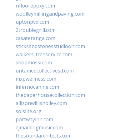
rifloorepoxy.com
woolleymillingandpaving.com
uptonpvd.com
2troublegrill.com
casateranga.com
sticksandstonesstudiooh.com
walkers-treeservice.com
shopmossi.com
untamedcollectivesd.com
mxpwellness.com
infernocanine.com
thepaperhousecollection.com
allisonwillisholley.com
solslite.org
portwayinn.com
djmaddogmusic.com
thesoundarchitects.com