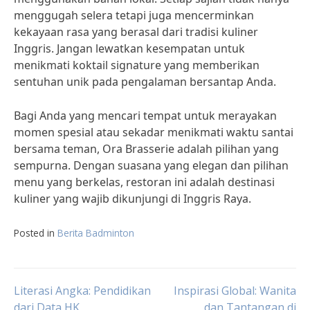
menggugah selera tetapi juga mencerminkan
kekayaan rasa yang berasal dari tradisi kuliner
Inggris. Jangan lewatkan kesempatan untuk
menikmati koktail signature yang memberikan
sentuhan unik pada pengalaman bersantap Anda.
Bagi Anda yang mencari tempat untuk merayakan
momen spesial atau sekadar menikmati waktu santai
bersama teman, Ora Brasserie adalah pilihan yang
sempurna. Dengan suasana yang elegan dan pilihan
menu yang berkelas, restoran ini adalah destinasi
kuliner yang wajib dikunjungi di Inggris Raya.
Posted in
Berita Badminton
Post
Literasi Angka: Pendidikan
Inspirasi Global: Wanita
dari Data HK
dan Tantangan di