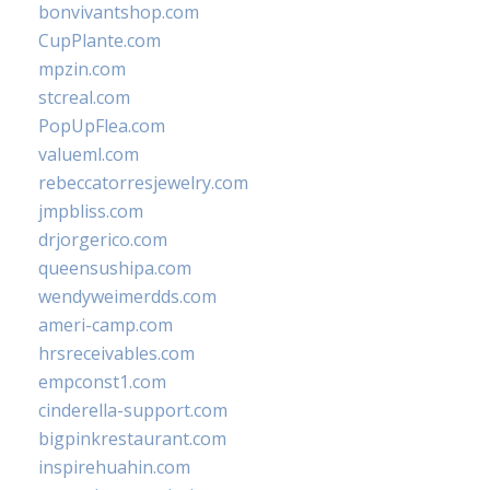
bonvivantshop.com
CupPlante.com
mpzin.com
stcreal.com
PopUpFlea.com
valueml.com
rebeccatorresjewelry.com
jmpbliss.com
drjorgerico.com
queensushipa.com
wendyweimerdds.com
ameri-camp.com
hrsreceivables.com
empconst1.com
cinderella-support.com
bigpinkrestaurant.com
inspirehuahin.com