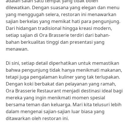
adalah salah satu tempat yang tidak boleh
dilewatkan. Dengan suasana yang elegan dan menu
yang menggugah selera, restoran ini menawarkan
sajian berkelas yang memikat hati para pengunjung.
Dari hidangan tradisional hingga kreasi modern,
setiap sajian di Ora Brasserie terdiri dari bahan-
bahan berkualitas tinggi dan presentasi yang
menawan.
Di sini, setiap detail diperhatikan untuk memastikan
bahwa pengunjung tidak hanya menikmati makanan,
tetapi juga pengalaman kuliner yang tak terlupakan.
Dengan koki berbakat dan pelayanan yang ramah,
Ora Brasserie Restaurant menjadi destinasi ideal bagi
mereka yang ingin menikmati momen spesial
bersama teman dan keluarga. Mari kita telusuri lebih
dalam mengenai sajian-sajian luar biasa yang
ditawarkan oleh restoran ini.