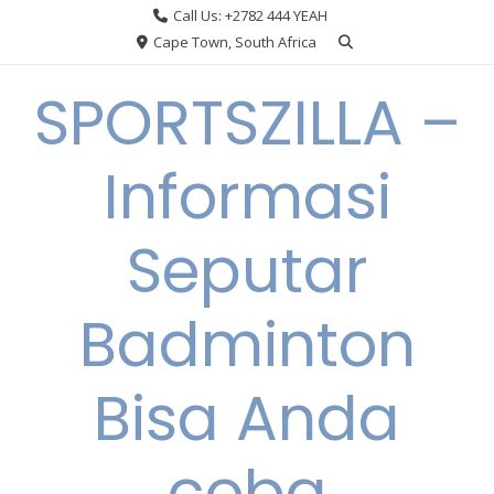
Skip
Call Us: +2782 444 YEAH
to
Cape Town, South Africa
content
SPORTSZILLA –
Informasi
Seputar
Badminton
Bisa Anda
coba