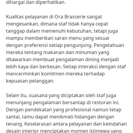
dihargai dan diperhatikan.
Kualitas pelayanan di Ora Brasserie sangat
mengesankan, dimana staf tidak hanya cepat
tanggap dalam memenuhi kebutuhan, tetapi juga
mampu memberikan saran menu yang sesuai
dengan preferensi setiap pengunjung. Pengetahuan
mereka tentang makanan dan minuman yang
ditawarkan membuat pengalaman dining menjadi
lebih kaya dan berkesan. Setiap interaksi dengan staf
mencerminkan komitmen mereka terhadap
kepuasan pelanggan.
Selain itu, suasana yang diciptakan oleh staf juga
menunjang pengalaman bersantap di restoran ini.
Dengan pendekatan yang profesional namun tetap
santai, tamu dapat menikmati hidangan dengan
tenang. Keselarasan antara pelayanan dan keindahan
desain interior menciptakan momen istimewa yang