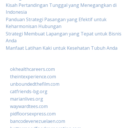
Kisah Pertandingan Tunggal yang Menegangkan di
Indonesia
Panduan Strategi Pasangan yang Efektif untuk
Keharmonisan Hubungan
Strategi Membuat Lapangan yang Tepat untuk Bisnis
Anda
Manfaat Latihan Kaki untuk Kesehatan Tubuh Anda
okhealthcareers.com
theintexperience.com
unboundedthefilm.com
catfriends-bg.org
marianlives.org
waywardtees.com
pidfloorsexpress.com
bancodevenezuelaen.com