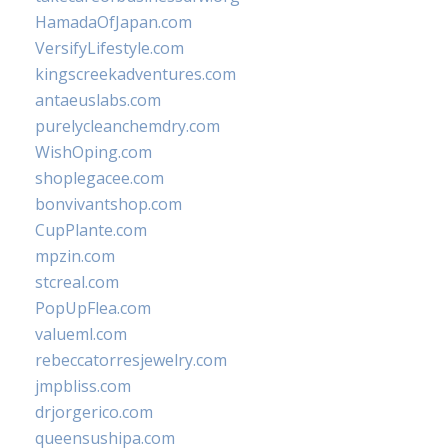
HamadaOfJapan.com
VersifyLifestyle.com
kingscreekadventures.com
antaeuslabs.com
purelycleanchemdry.com
WishOping.com
shoplegacee.com
bonvivantshop.com
CupPlante.com
mpzin.com
stcreal.com
PopUpFlea.com
valueml.com
rebeccatorresjewelry.com
jmpbliss.com
drjorgerico.com
queensushipa.com