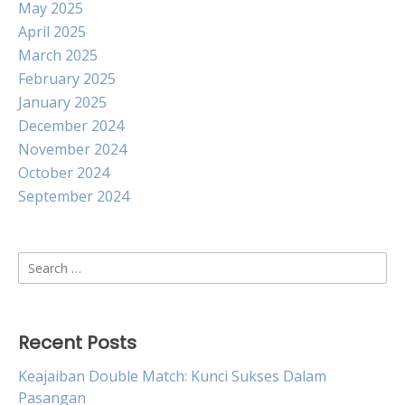
May 2025
April 2025
March 2025
February 2025
January 2025
December 2024
November 2024
October 2024
September 2024
Search
for:
Recent Posts
Keajaiban Double Match: Kunci Sukses Dalam
Pasangan