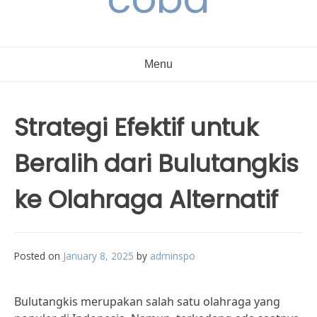
Menu
Strategi Efektif untuk
Beralih dari Bulutangkis
ke Olahraga Alternatif
Posted on
January 8, 2025
by
adminspo
Bulutangkis merupakan salah satu olahraga yang