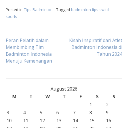
Posted in
Tips Badminton
Tagged
badminton tips switch
sports
Post
Peran Pelatih dalam
Kisah Inspiratif dari Atlet
Membimbing Tim
Badminton Indonesia di
Badminton Indonesia
Tahun 2024
navigation
Menuju Kemenangan
August 2026
M
T
W
T
F
S
S
1
2
3
4
5
6
7
8
9
10
11
12
13
14
15
16