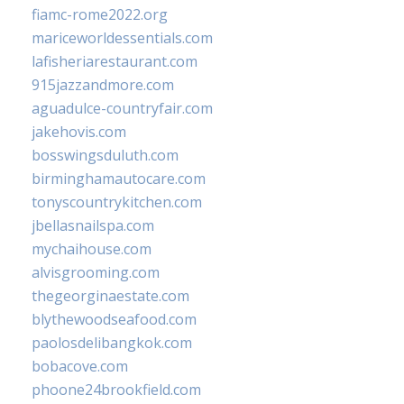
fiamc-rome2022.org
mariceworldessentials.com
lafisheriarestaurant.com
915jazzandmore.com
aguadulce-countryfair.com
jakehovis.com
bosswingsduluth.com
birminghamautocare.com
tonyscountrykitchen.com
jbellasnailspa.com
mychaihouse.com
alvisgrooming.com
thegeorginaestate.com
blythewoodseafood.com
paolosdelibangkok.com
bobacove.com
phoone24brookfield.com