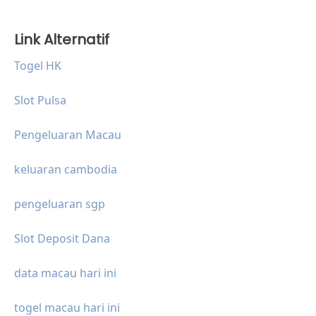
Link Alternatif
Togel HK
Slot Pulsa
Pengeluaran Macau
keluaran cambodia
pengeluaran sgp
Slot Deposit Dana
data macau hari ini
togel macau hari ini