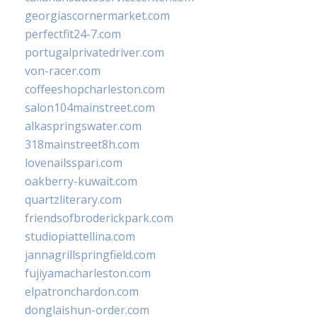
georgiascornermarket.com
perfectfit24-7.com
portugalprivatedriver.com
von-racer.com
coffeeshopcharleston.com
salon104mainstreet.com
alkaspringswater.com
318mainstreet8h.com
lovenailsspari.com
oakberry-kuwait.com
quartzliterary.com
friendsofbroderickpark.com
studiopiattellina.com
jannagrillspringfield.com
fujiyamacharleston.com
elpatronchardon.com
donglaishun-order.com