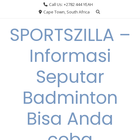
Skip
Call Us: +2782 444 YEAH
to
Cape Town, South Africa
content
SPORTSZILLA –
Informasi
Seputar
Badminton
Bisa Anda
coba