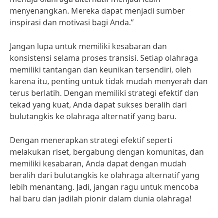
menyenangkan. Mereka dapat menjadi sumber
inspirasi dan motivasi bagi Anda.”
Jangan lupa untuk memiliki kesabaran dan
konsistensi selama proses transisi. Setiap olahraga
memiliki tantangan dan keunikan tersendiri, oleh
karena itu, penting untuk tidak mudah menyerah dan
terus berlatih. Dengan memiliki strategi efektif dan
tekad yang kuat, Anda dapat sukses beralih dari
bulutangkis ke olahraga alternatif yang baru.
Dengan menerapkan strategi efektif seperti
melakukan riset, bergabung dengan komunitas, dan
memiliki kesabaran, Anda dapat dengan mudah
beralih dari bulutangkis ke olahraga alternatif yang
lebih menantang. Jadi, jangan ragu untuk mencoba
hal baru dan jadilah pionir dalam dunia olahraga!