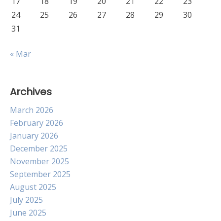
17
18
19
20
21
22
23
24
25
26
27
28
29
30
31
« Mar
Archives
March 2026
February 2026
January 2026
December 2025
November 2025
September 2025
August 2025
July 2025
June 2025