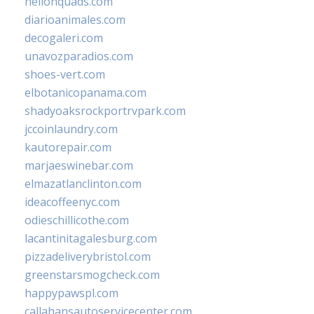
hellonquads.com
diarioanimales.com
decogaleri.com
unavozparadios.com
shoes-vert.com
elbotanicopanama.com
shadyoaksrockportrvpark.com
jccoinlaundry.com
kautorepair.com
marjaeswinebar.com
elmazatlanclinton.com
ideacoffeenyc.com
odieschillicothe.com
lacantinitagalesburg.com
pizzadeliverybristol.com
greenstarsmogcheck.com
happypawspl.com
callahansautoservicecenter.com