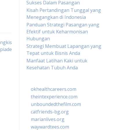
Sukses Dalam Pasangan
Kisah Pertandingan Tunggal yang
Menegangkan di Indonesia
Panduan Strategi Pasangan yang
Efektif untuk Keharmonisan
Hubungan
angkis
Strategi Membuat Lapangan yang
mpiade
Tepat untuk Bisnis Anda
Manfaat Latihan Kaki untuk
Kesehatan Tubuh Anda
okhealthcareers.com
theintexperience.com
unboundedthefilm.com
catfriends-bg.org
marianlives.org
waywardtees.com