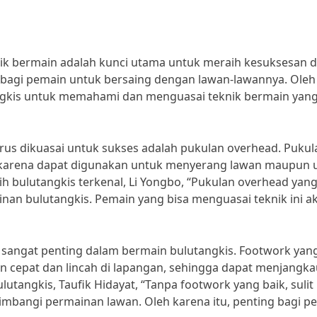
nik bermain adalah kunci utama untuk meraih kesuksesan d
it bagi pemain untuk bersaing dengan lawan-lawannya. Oleh
tangkis untuk memahami dan menguasai teknik bermain yan
rus dikuasai untuk sukses adalah pukulan overhead. Pukula
 karena dapat digunakan untuk menyerang lawan maupun 
 bulutangkis terkenal, Li Yongbo, “Pukulan overhead yang
nan bulutangkis. Pemain yang bisa menguasai teknik ini a
a sangat penting dalam bermain bulutangkis. Footwork yan
cepat dan lincah di lapangan, sehingga dapat menjangka
utangkis, Taufik Hidayat, “Tanpa footwork yang baik, sulit
mbangi permainan lawan. Oleh karena itu, penting bagi p