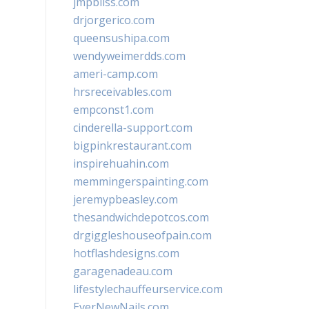
jmpbliss.com
drjorgerico.com
queensushipa.com
wendyweimerdds.com
ameri-camp.com
hrsreceivables.com
empconst1.com
cinderella-support.com
bigpinkrestaurant.com
inspirehuahin.com
memmingerspainting.com
jeremypbeasley.com
thesandwichdepotcos.com
drgiggleshouseofpain.com
hotflashdesigns.com
garagenadeau.com
lifestylechauffeurservice.com
EverNewNails.com