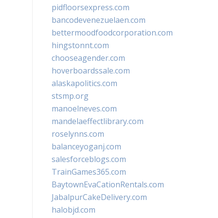
pidfloorsexpress.com
bancodevenezuelaen.com
bettermoodfoodcorporation.com
hingstonnt.com
chooseagender.com
hoverboardssale.com
alaskapolitics.com
stsmp.org
manoelneves.com
mandelaeffectlibrary.com
roselynns.com
balanceyoganj.com
salesforceblogs.com
TrainGames365.com
BaytownEvaCationRentals.com
JabalpurCakeDelivery.com
halobjd.com