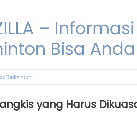
ILLA – Informasi
inton Bisa Anda
ips Badminton
tangkis yang Harus Dikuas