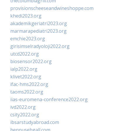
thecolumbiagrill.com
provisionscheeseandwineshoppe.com
khedi2023.org
akademikgeriatri2023.org
marmarapediatri2023.org
emchie2023.org
girisimselradyoloji2022.org
utcd2022.org
biosensor2022.org
ialp2022.org
klivet2022.org
ifac-hms2022.org
taoms2022.org
iias-euromena-conference2022.org
ivd2022.org
csity2022.org
ibsarstudyabroad.com
bennusehgall.com