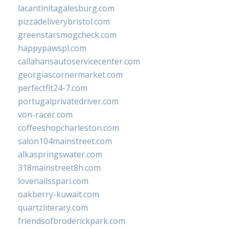
lacantinitagalesburg.com
pizzadeliverybristol.com
greenstarsmogcheck.com
happypawspl.com
callahansautoservicecenter.com
georgiascornermarket.com
perfectfit24-7.com
portugalprivatedriver.com
von-racer.com
coffeeshopcharleston.com
salon104mainstreet.com
alkaspringswater.com
318mainstreet8h.com
lovenailsspari.com
oakberry-kuwait.com
quartzliterary.com
friendsofbroderickpark.com