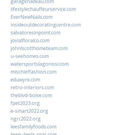
garagenadeau.com
lifestylechauffeurservice.com
EverNewNails.com
insideoutdecoratingcentre.com
salvatoresinpoint.com
jovialfloralco.com
johnlscotthometeam.com
u-seehomes.com
watersportslagonissi.com
mischieffashion.com
eduwyre.com
retro-interiors.com
theblvd-boise.com
fpet2023.org
e-smart2022.org
ngrc2022.org
leesfamilyfoods.com
lewis-lewis-cpas.com