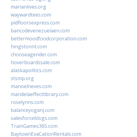
marianlives.org
waywardtees.com
pidfloorsexpress.com
bancodevenezuelaen.com
bettermoodfoodcorporation.com
hingstonnt.com
chooseagender.com
hoverboardssale.com
alaskapolitics.com
stsmp.org
manoelneves.com
mandelaeffectlibrary.com
roselynns.com
balanceyoganj.com
salesforceblogs.com
TrainGames365.com
BaytownEvaCationRentals.com