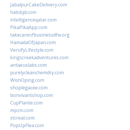
JabalpurCakeDelivery.com
halobjd.com
intelligenceqatar.com
PikaPikaApp.com
takecareofbusinessdfw.org
HamadaOfJapan.com
VersifyLifestyle.com
kingscreekadventures.com
antaeuslabs.com
purelycleanchemdry.com
WishOping.com
shoplegacee.com
bonvivantshop.com
CupPlante.com
mpzin.com
stcreal.com
PopUpFlea.com