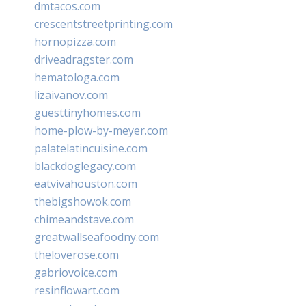
dmtacos.com
crescentstreetprinting.com
hornopizza.com
driveadragster.com
hematologa.com
lizaivanov.com
guesttinyhomes.com
home-plow-by-meyer.com
palatelatincuisine.com
blackdoglegacy.com
eatvivahouston.com
thebigshowok.com
chimeandstave.com
greatwallseafoodny.com
theloverose.com
gabriovoice.com
resinflowart.com