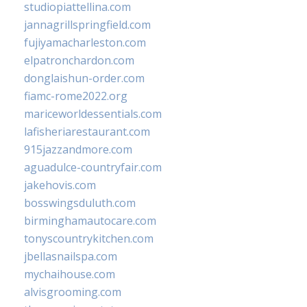
studiopiattellina.com
jannagrillspringfield.com
fujiyamacharleston.com
elpatronchardon.com
donglaishun-order.com
fiamc-rome2022.org
mariceworldessentials.com
lafisheriarestaurant.com
915jazzandmore.com
aguadulce-countryfair.com
jakehovis.com
bosswingsduluth.com
birminghamautocare.com
tonyscountrykitchen.com
jbellasnailspa.com
mychaihouse.com
alvisgrooming.com