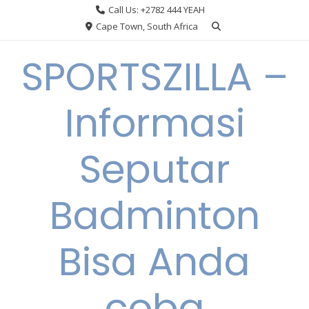
Skip
Call Us: +2782 444 YEAH
to
Cape Town, South Africa
content
SPORTSZILLA –
Informasi
Seputar
Badminton
Bisa Anda
coba