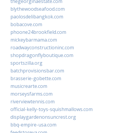
thegeorginaestate.com
blythewoodseafood.com
paolosdelibangkok.com
bobacove.com
phoone24brookfield.com
mickeybarmama.com
roadwayconstructioninc.com
shopdragonflyboutique.com
sportszilla.org
batchprovisionsbar.com
brasserie-gobette.com
musicrearte.com
morseysfarms.com
riverviewtennis.com
official-kelly-toys-squishmallows.com
displaygardenonsuncrest.org
bbq-empire-usa.com
feedstoreva.com