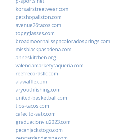
p-sports.net
korsairstreetwear.com
petshopallston.com
avenue26tacos.com
topgglasses.com
broadmoornailsspacoloradosprings.com
missblackpasadena.com
anneskitchen.org
valenciamarketytaqueria.com
reefrecordsllc.com
alawaffle.com
aryouthfishing.com
united-basketball.com
tios-tacos.com
cafecito-satx.com
graduacionviu2023.com
pecanjackstogo.com
zengardendayspa.com