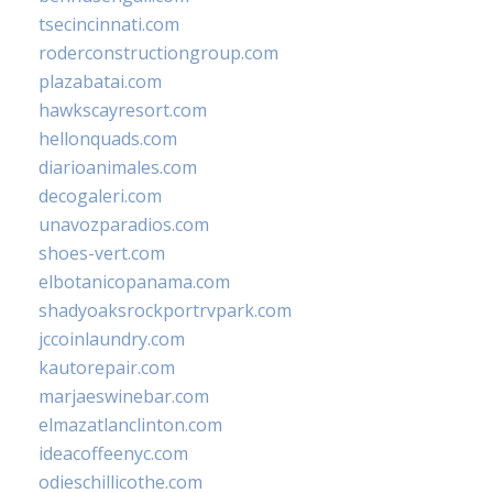
tsecincinnati.com
roderconstructiongroup.com
plazabatai.com
hawkscayresort.com
hellonquads.com
diarioanimales.com
decogaleri.com
unavozparadios.com
shoes-vert.com
elbotanicopanama.com
shadyoaksrockportrvpark.com
jccoinlaundry.com
kautorepair.com
marjaeswinebar.com
elmazatlanclinton.com
ideacoffeenyc.com
odieschillicothe.com