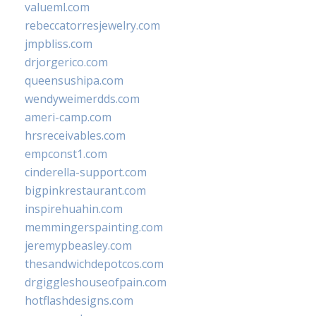
valueml.com
rebeccatorresjewelry.com
jmpbliss.com
drjorgerico.com
queensushipa.com
wendyweimerdds.com
ameri-camp.com
hrsreceivables.com
empconst1.com
cinderella-support.com
bigpinkrestaurant.com
inspirehuahin.com
memmingerspainting.com
jeremypbeasley.com
thesandwichdepotcos.com
drgiggleshouseofpain.com
hotflashdesigns.com