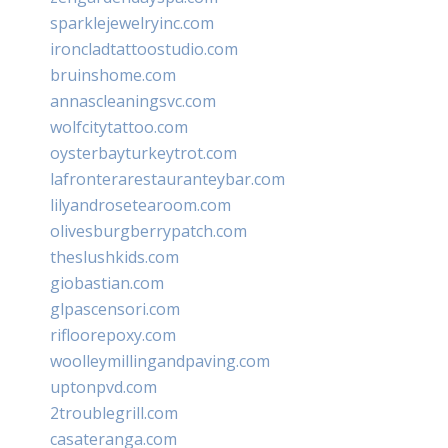
sparklejewelryinc.com
ironcladtattoostudio.com
bruinshome.com
annascleaningsvc.com
wolfcitytattoo.com
oysterbayturkeytrot.com
lafronterarestauranteybar.com
lilyandrosetearoom.com
olivesburgberrypatch.com
theslushkids.com
giobastian.com
glpascensori.com
rifloorepoxy.com
woolleymillingandpaving.com
uptonpvd.com
2troublegrill.com
casateranga.com