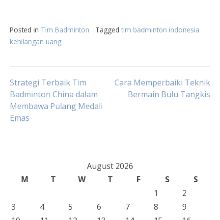
Posted in
Tim Badminton
Tagged
tim badminton indonesia
kehilangan uang
Post
Strategi Terbaik Tim
Cara Memperbaiki Teknik
Badminton China dalam
Bermain Bulu Tangkis
Membawa Pulang Medali
navigation
Emas
August 2026
M
T
W
T
F
S
S
1
2
3
4
5
6
7
8
9