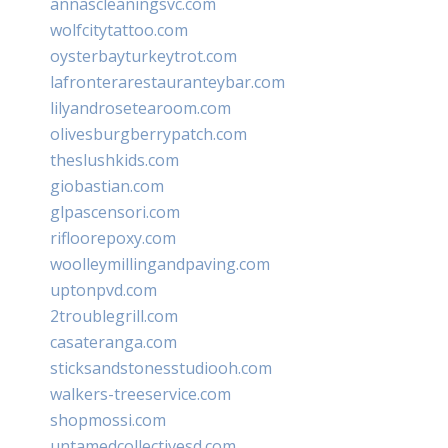
annascleaningsvc.com
wolfcitytattoo.com
oysterbayturkeytrot.com
lafronterarestauranteybar.com
lilyandrosetearoom.com
olivesburgberrypatch.com
theslushkids.com
giobastian.com
glpascensori.com
rifloorepoxy.com
woolleymillingandpaving.com
uptonpvd.com
2troublegrill.com
casateranga.com
sticksandstonesstudiooh.com
walkers-treeservice.com
shopmossi.com
untamedcollectivesd.com