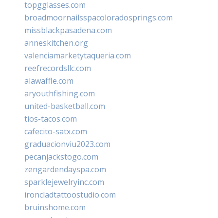
topgglasses.com
broadmoornailsspacoloradosprings.com
missblackpasadena.com
anneskitchen.org
valenciamarketytaqueria.com
reefrecordsllc.com
alawaffle.com
aryouthfishing.com
united-basketball.com
tios-tacos.com
cafecito-satx.com
graduacionviu2023.com
pecanjackstogo.com
zengardendayspa.com
sparklejewelryinc.com
ironcladtattoostudio.com
bruinshome.com