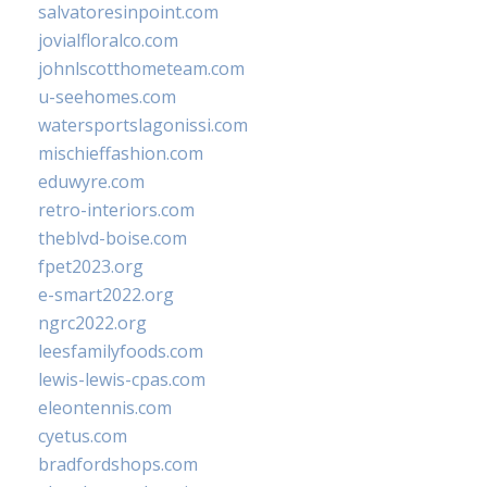
salvatoresinpoint.com
jovialfloralco.com
johnlscotthometeam.com
u-seehomes.com
watersportslagonissi.com
mischieffashion.com
eduwyre.com
retro-interiors.com
theblvd-boise.com
fpet2023.org
e-smart2022.org
ngrc2022.org
leesfamilyfoods.com
lewis-lewis-cpas.com
eleontennis.com
cyetus.com
bradfordshops.com