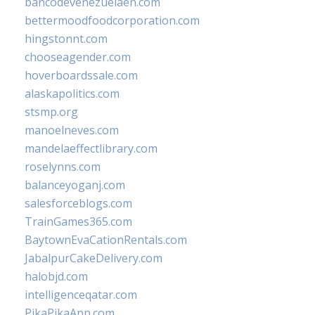
bancodevenezuelaen.com
bettermoodfoodcorporation.com
hingstonnt.com
chooseagender.com
hoverboardssale.com
alaskapolitics.com
stsmp.org
manoelneves.com
mandelaeffectlibrary.com
roselynns.com
balanceyoganj.com
salesforceblogs.com
TrainGames365.com
BaytownEvaCationRentals.com
JabalpurCakeDelivery.com
halobjd.com
intelligenceqatar.com
PikaPikaApp.com