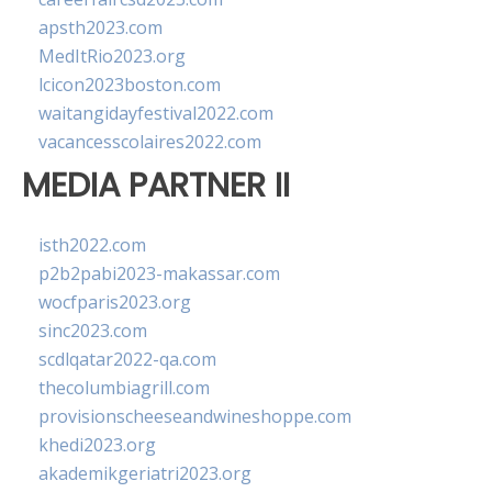
apsth2023.com
MedItRio2023.org
lcicon2023boston.com
waitangidayfestival2022.com
vacancesscolaires2022.com
MEDIA PARTNER II
isth2022.com
p2b2pabi2023-makassar.com
wocfparis2023.org
sinc2023.com
scdlqatar2022-qa.com
thecolumbiagrill.com
provisionscheeseandwineshoppe.com
khedi2023.org
akademikgeriatri2023.org