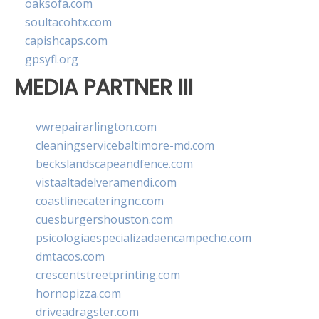
oaksofa.com
soultacohtx.com
capishcaps.com
gpsyfl.org
MEDIA PARTNER III
vwrepairarlington.com
cleaningservicebaltimore-md.com
beckslandscapeandfence.com
vistaaltadelveramendi.com
coastlinecateringnc.com
cuesburgershouston.com
psicologiaespecializadaencampeche.com
dmtacos.com
crescentstreetprinting.com
hornopizza.com
driveadragster.com