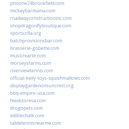
phoone24brookfield.com
mickeybarmama.com
roadwayconstructioninc.com
shopdragonflyboutique.com
sportszilla.org
batchprovisionsbar.com
brasserie-gobette.com
musicrearte.com
morseysfarms.com
riverviewtennis.com
official-kelly-toys-squishmallows.com
displaygardenonsuncrest.org
bbq-empire-usa.com
feedstoreva.com
drogopets.com
ediblechalk.com
tabletennisnearme.com