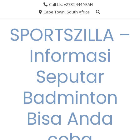
Skip
Call Us: +2782 444 YEAH
to
Cape Town, South Africa
content
SPORTSZILLA –
Informasi
Seputar
Badminton
Bisa Anda
coba