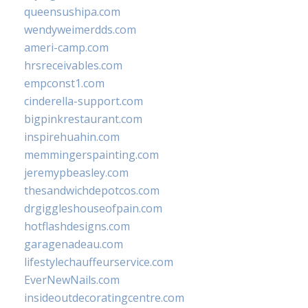
queensushipa.com
wendyweimerdds.com
ameri-camp.com
hrsreceivables.com
empconst1.com
cinderella-support.com
bigpinkrestaurant.com
inspirehuahin.com
memmingerspainting.com
jeremypbeasley.com
thesandwichdepotcos.com
drgiggleshouseofpain.com
hotflashdesigns.com
garagenadeau.com
lifestylechauffeurservice.com
EverNewNails.com
insideoutdecoratingcentre.com