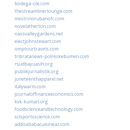
bodega-ole.com
thestreamlinerlounge.com
mestrinorubanofc.com
novelatherton.com
nassvalleygardens.net
electjohnstewart.com
omptourtravels.com
tribratanews-polreskebumen.com
rsudbayuasih.org
publikjurnalistik.org
juneteenthapparel.net
italywarm.com
journaloffinanceeconomics.com
kvk-kumari.org
foodscienceandtechnology.com
scisportsscience.com
addisababacuisineaz.com