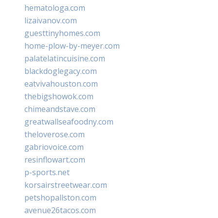
hematologa.com
lizaivanov.com
guesttinyhomes.com
home-plow-by-meyer.com
palatelatincuisine.com
blackdoglegacy.com
eatvivahouston.com
thebigshowok.com
chimeandstave.com
greatwallseafoodny.com
theloverose.com
gabriovoice.com
resinflowart.com
p-sports.net
korsairstreetwear.com
petshopallston.com
avenue26tacos.com