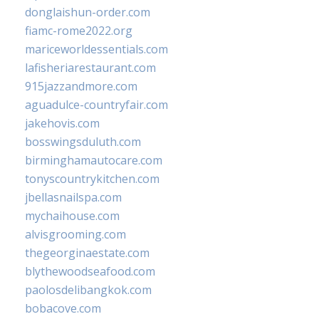
donglaishun-order.com
fiamc-rome2022.org
mariceworldessentials.com
lafisheriarestaurant.com
915jazzandmore.com
aguadulce-countryfair.com
jakehovis.com
bosswingsduluth.com
birminghamautocare.com
tonyscountrykitchen.com
jbellasnailspa.com
mychaihouse.com
alvisgrooming.com
thegeorginaestate.com
blythewoodseafood.com
paolosdelibangkok.com
bobacove.com