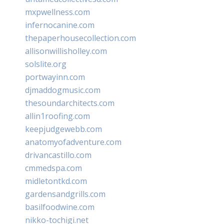
mxpwellness.com
infernocanine.com
thepaperhousecollection.com
allisonwillisholley.com
solslite.org
portwayinn.com
djmaddogmusic.com
thesoundarchitects.com
allin1roofing.com
keepjudgewebb.com
anatomyofadventure.com
drivancastillo.com
cmmedspa.com
midletontkd.com
gardensandgrills.com
basilfoodwine.com
nikko-tochigi.net