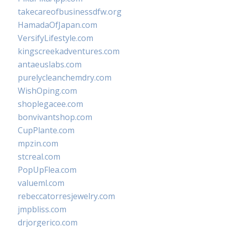
takecareofbusinessdfw.org
HamadaOfJapan.com
VersifyLifestyle.com
kingscreekadventures.com
antaeuslabs.com
purelycleanchemdry.com
WishOping.com
shoplegacee.com
bonvivantshop.com
CupPlante.com
mpzin.com
stcreal.com
PopUpFlea.com
valueml.com
rebeccatorresjewelry.com
jmpbliss.com
drjorgerico.com