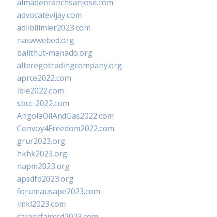
almadenranchsanjose.com
advocatevijay.com
adlibilimler2023.com
naswwebed.org
balithut-manado.org
alteregotradingcompany.org
aprce2022.com
ibie2022.com
sbcc-2022.com
AngolaOilAndGas2022.com
Convoy4Freedom2022.com
grur2023.org
hkhk2023.org
napm2023.org
apsdfd2023.org
forumausape2023.com
imkl2023.com
careerfaircsd2023.com