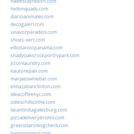
hawkscayresort.com
hellonquads.com
diarioanimales.com
decogaleri.com
unavozparadios.com
shoes-vert.com
elbotanicopanama.com
shadyoaksrockportrvpark.com
jccoinlaundry.com
kautorepair.com
marjaeswinebar.com
elmazatlanclinton.com
ideacoffeenyc.com
odieschillicothe.com
lacantinitagalesburg.com
pizzadeliverybristol.com
greenstarsmogcheck.com
happypawspl.com