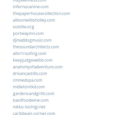
infernocanine.com
thepaperhousecollection.com
allisonwillisholley.com
solslite.org
portwayinn.com
djmaddogmusic.com
thesoundarchitects.com
allin1roofing.com
keepjudgewebb.com
anatomyofadventure.com
drivancastillo.com
cmmedspa.com
midletontkd.com
gardensandgrills.com
basilfoodwine.com
nikko-tochigi.net
caribbean-corner.com