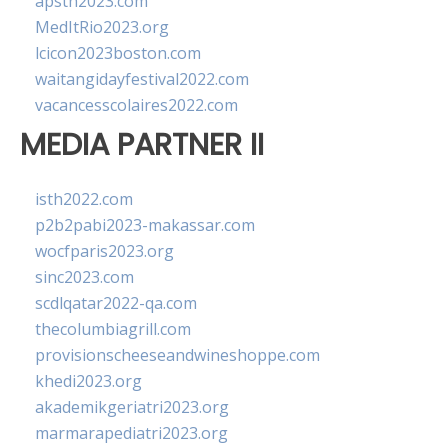
apsth2023.com
MedItRio2023.org
lcicon2023boston.com
waitangidayfestival2022.com
vacancesscolaires2022.com
MEDIA PARTNER II
isth2022.com
p2b2pabi2023-makassar.com
wocfparis2023.org
sinc2023.com
scdlqatar2022-qa.com
thecolumbiagrill.com
provisionscheeseandwineshoppe.com
khedi2023.org
akademikgeriatri2023.org
marmarapediatri2023.org