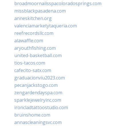
broadmoornailsspacoloradosprings.com
missblackpasadena.com
anneskitchen.org
valenciamarketytaqueria.com
reefrecordsllc.com
alawaffle.com
aryouthfishing.com
united-basketball.com
tios-tacos.com
cafecito-satx.com
graduacionviu2023.com
pecanjackstogo.com
zengardendayspa.com
sparklejewelryinc.com
ironcladtattoostudio.com
bruinshome.com
annascleaningsvc.com