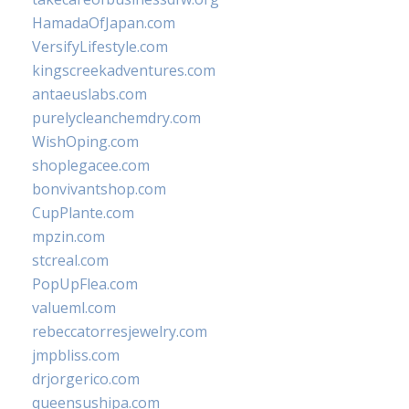
HamadaOfJapan.com
VersifyLifestyle.com
kingscreekadventures.com
antaeuslabs.com
purelycleanchemdry.com
WishOping.com
shoplegacee.com
bonvivantshop.com
CupPlante.com
mpzin.com
stcreal.com
PopUpFlea.com
valueml.com
rebeccatorresjewelry.com
jmpbliss.com
drjorgerico.com
queensushipa.com