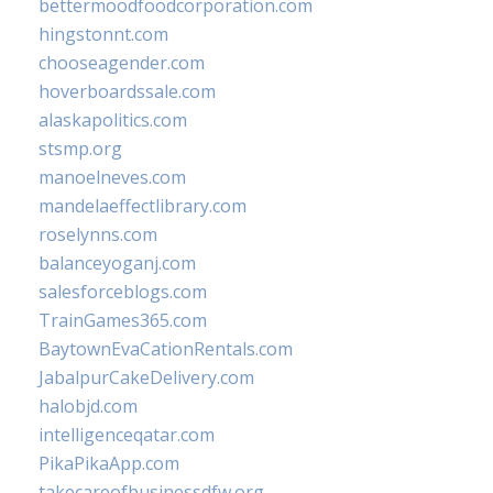
bettermoodfoodcorporation.com
hingstonnt.com
chooseagender.com
hoverboardssale.com
alaskapolitics.com
stsmp.org
manoelneves.com
mandelaeffectlibrary.com
roselynns.com
balanceyoganj.com
salesforceblogs.com
TrainGames365.com
BaytownEvaCationRentals.com
JabalpurCakeDelivery.com
halobjd.com
intelligenceqatar.com
PikaPikaApp.com
takecareofbusinessdfw.org