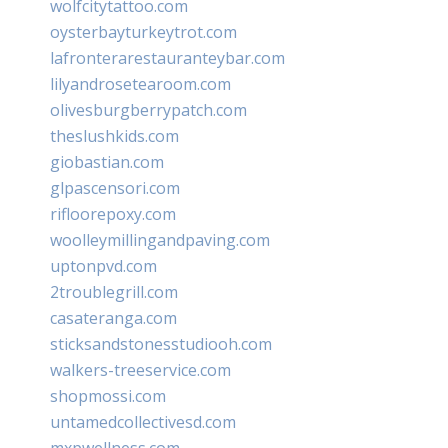
wolfcitytattoo.com
oysterbayturkeytrot.com
lafronterarestauranteybar.com
lilyandrosetearoom.com
olivesburgberrypatch.com
theslushkids.com
giobastian.com
glpascensori.com
rifloorepoxy.com
woolleymillingandpaving.com
uptonpvd.com
2troublegrill.com
casateranga.com
sticksandstonesstudiooh.com
walkers-treeservice.com
shopmossi.com
untamedcollectivesd.com
mxpwellness.com