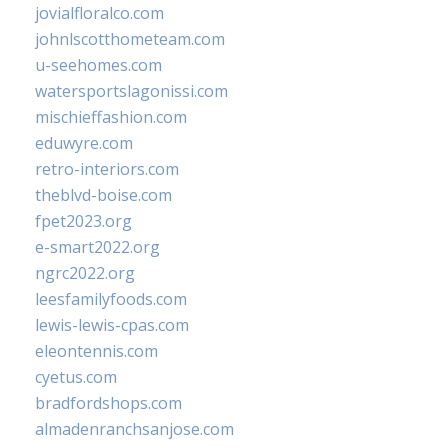
jovialfloralco.com
johnlscotthometeam.com
u-seehomes.com
watersportslagonissi.com
mischieffashion.com
eduwyre.com
retro-interiors.com
theblvd-boise.com
fpet2023.org
e-smart2022.org
ngrc2022.org
leesfamilyfoods.com
lewis-lewis-cpas.com
eleontennis.com
cyetus.com
bradfordshops.com
almadenranchsanjose.com