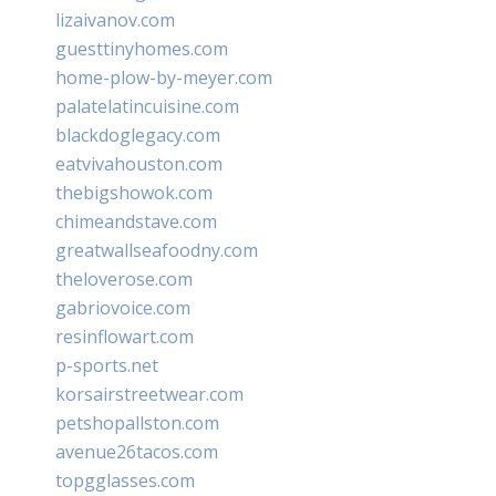
lizaivanov.com
guesttinyhomes.com
home-plow-by-meyer.com
palatelatincuisine.com
blackdoglegacy.com
eatvivahouston.com
thebigshowok.com
chimeandstave.com
greatwallseafoodny.com
theloverose.com
gabriovoice.com
resinflowart.com
p-sports.net
korsairstreetwear.com
petshopallston.com
avenue26tacos.com
topgglasses.com