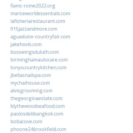
fiamc-rome2022.org
mariceworldessentials.com
lafisheriarestaurant.com
915jazzandmore.com
aguadulce-countryfair.com
jakehovis.com
bosswingsduluth.com
birminghamautocare.com
tonyscountrykitchen.com
jbellasnailspa.com
mychaihouse.com
alvisgrooming.com
thegeorginaestate.com
blythewoodseafood.com
paolosdelibangkok.com
bobacove.com
phoone24brookfield.com