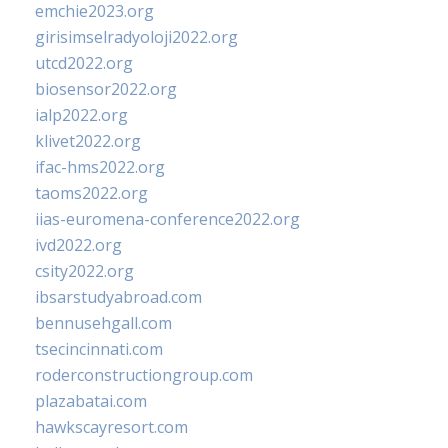
emchie2023.org
girisimselradyoloji2022.org
utcd2022.org
biosensor2022.org
ialp2022.org
klivet2022.org
ifac-hms2022.org
taoms2022.org
iias-euromena-conference2022.org
ivd2022.org
csity2022.org
ibsarstudyabroad.com
bennusehgall.com
tsecincinnati.com
roderconstructiongroup.com
plazabatai.com
hawkscayresort.com