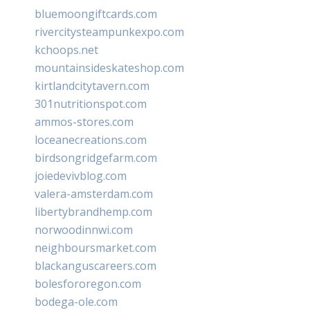
bluemoongiftcards.com
rivercitysteampunkexpo.com
kchoops.net
mountainsideskateshop.com
kirtlandcitytavern.com
301nutritionspot.com
ammos-stores.com
loceanecreations.com
birdsongridgefarm.com
joiedevivblog.com
valera-amsterdam.com
libertybrandhemp.com
norwoodinnwi.com
neighboursmarket.com
blackanguscareers.com
bolesfororegon.com
bodega-ole.com