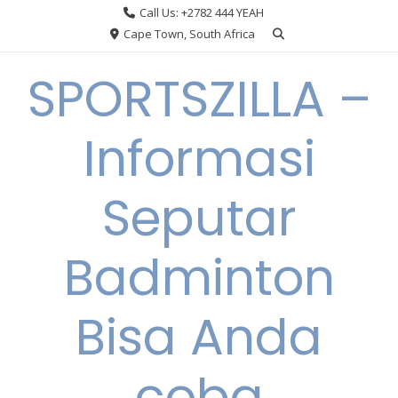
Skip
Call Us: +2782 444 YEAH
to
Cape Town, South Africa
content
SPORTSZILLA –
Informasi
Seputar
Badminton
Bisa Anda
coba