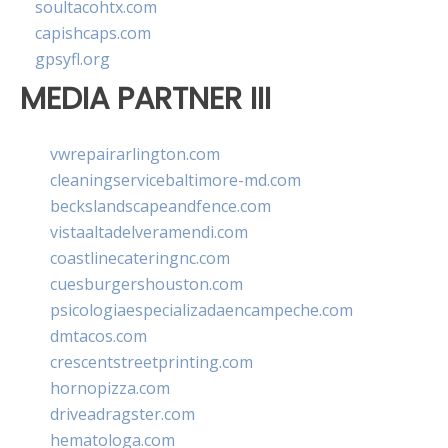
soultacohtx.com
capishcaps.com
gpsyfl.org
MEDIA PARTNER III
vwrepairarlington.com
cleaningservicebaltimore-md.com
beckslandscapeandfence.com
vistaaltadelveramendi.com
coastlinecateringnc.com
cuesburgershouston.com
psicologiaespecializadaencampeche.com
dmtacos.com
crescentstreetprinting.com
hornopizza.com
driveadragster.com
hematologa.com