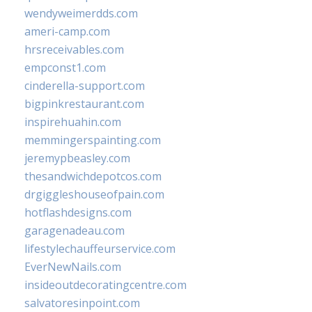
wendyweimerdds.com
ameri-camp.com
hrsreceivables.com
empconst1.com
cinderella-support.com
bigpinkrestaurant.com
inspirehuahin.com
memmingerspainting.com
jeremypbeasley.com
thesandwichdepotcos.com
drgiggleshouseofpain.com
hotflashdesigns.com
garagenadeau.com
lifestylechauffeurservice.com
EverNewNails.com
insideoutdecoratingcentre.com
salvatoresinpoint.com