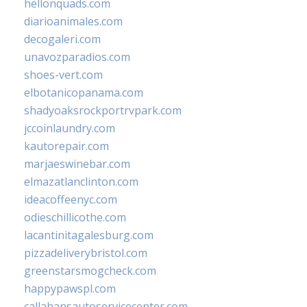
hellonquads.com
diarioanimales.com
decogaleri.com
unavozparadios.com
shoes-vert.com
elbotanicopanama.com
shadyoaksrockportrvpark.com
jccoinlaundry.com
kautorepair.com
marjaeswinebar.com
elmazatlanclinton.com
ideacoffeenyc.com
odieschillicothe.com
lacantinitagalesburg.com
pizzadeliverybristol.com
greenstarsmogcheck.com
happypawspl.com
callahansautoservicecenter.com