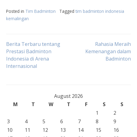
Posted in
Tim Badminton
Tagged
tim badminton indonesia
kemalingan
Post
Berita Terbaru tentang
Rahasia Meraih
Prestasi Badminton
Kemenangan dalam
Indonesia di Arena
Badminton
navigation
Internasional
August 2026
M
T
W
T
F
S
S
1
2
3
4
5
6
7
8
9
10
11
12
13
14
15
16