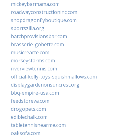
mickeybarmama.com
roadwayconstructioninc.com
shopdragonflyboutique.com
sportszilla.org
batchprovisionsbar.com
brasserie-gobette.com
musicrearte.com
morseysfarms.com
riverviewtennis.com
official-kelly-toys-squishmallows.com
displaygardenonsuncrest.org
bbq-empire-usa.com
feedstoreva.com
drogopets.com
ediblechalk.com
tabletennisnearme.com
oaksofa.com