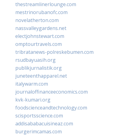
thestreamlinerlounge.com
mestrinorubanofc.com
novelatherton.com
nassvalleygardens.net
electjohnstewart.com
omptourtravels.com
tribratanews-polreskebumen.com
rsudbayuasih.org
publikjurnalistik.org
juneteenthapparel.net
italywarm.com
journaloffinanceeconomics.com
kvk-kumari.org
foodscienceandtechnology.com
scisportsscience.com
addisababacuisineaz.com
burgerimcamas.com