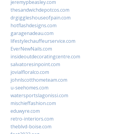
jeremypbeasley.com
thesandwichdepotcos.com
drgiggleshouseofpain.com
hotflashdesigns.com
garagenadeau.com
lifestylechauffeurservice.com
EverNewNails.com
insideoutdecoratingcentre.com
salvatoresinpoint.com
jovialfloralco.com
johnlscotthometeam.com
u-seehomes.com
watersportslagonissi.com
mischieffashion.com
eduwyre.com
retro-interiors.com
theblvd-boise.com