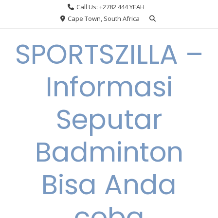
Skip
Call Us: +2782 444 YEAH
to
Cape Town, South Africa
content
SPORTSZILLA –
Informasi
Seputar
Badminton
Bisa Anda
coba