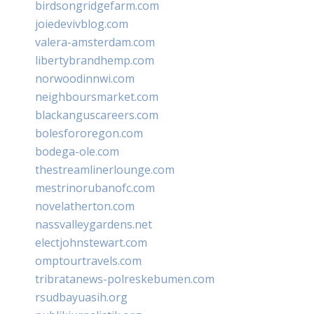
birdsongridgefarm.com
joiedevivblog.com
valera-amsterdam.com
libertybrandhemp.com
norwoodinnwi.com
neighboursmarket.com
blackanguscareers.com
bolesfororegon.com
bodega-ole.com
thestreamlinerlounge.com
mestrinorubanofc.com
novelatherton.com
nassvalleygardens.net
electjohnstewart.com
omptourtravels.com
tribratanews-polreskebumen.com
rsudbayuasih.org