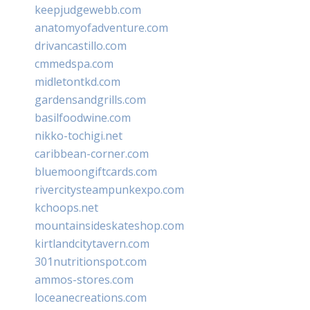
keepjudgewebb.com
anatomyofadventure.com
drivancastillo.com
cmmedspa.com
midletontkd.com
gardensandgrills.com
basilfoodwine.com
nikko-tochigi.net
caribbean-corner.com
bluemoongiftcards.com
rivercitysteampunkexpo.com
kchoops.net
mountainsideskateshop.com
kirtlandcitytavern.com
301nutritionspot.com
ammos-stores.com
loceanecreations.com