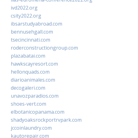
ivd2022.org
csity2022.org
ibsarstudyabroad.com
bennusehgall.com
tsecincinnati.com
roderconstructiongroup.com
plazabatai.com
hawkscayresort.com
hellonquads.com
diarioanimales.com
decogaleri.com
unavozparadios.com
shoes-vert.com
elbotanicopanama.com
shadyoaksrockportrvpark.com
jccoinlaundry.com
kautorepair.com