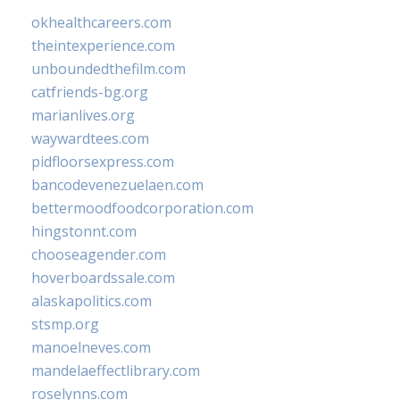
okhealthcareers.com
theintexperience.com
unboundedthefilm.com
catfriends-bg.org
marianlives.org
waywardtees.com
pidfloorsexpress.com
bancodevenezuelaen.com
bettermoodfoodcorporation.com
hingstonnt.com
chooseagender.com
hoverboardssale.com
alaskapolitics.com
stsmp.org
manoelneves.com
mandelaeffectlibrary.com
roselynns.com