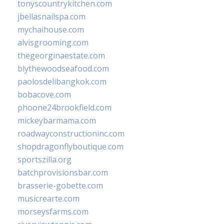
tonyscountrykitchen.com
jbellasnailspa.com
mychaihouse.com
alvisgrooming.com
thegeorginaestate.com
blythewoodseafood.com
paolosdelibangkok.com
bobacove.com
phoone24brookfield.com
mickeybarmama.com
roadwayconstructioninc.com
shopdragonflyboutique.com
sportszilla.org
batchprovisionsbar.com
brasserie-gobette.com
musicrearte.com
morseysfarms.com