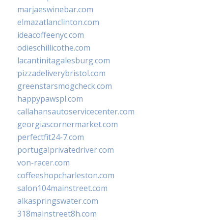
marjaeswinebar.com
elmazatlanclinton.com
ideacoffeenyc.com
odieschillicothe.com
lacantinitagalesburg.com
pizzadeliverybristol.com
greenstarsmogcheck.com
happypawspl.com
callahansautoservicecenter.com
georgiascornermarket.com
perfectfit24-7.com
portugalprivatedriver.com
von-racer.com
coffeeshopcharleston.com
salon104mainstreet.com
alkaspringswater.com
318mainstreet8h.com