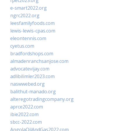
fpet2023.org
e-smart2022.org
ngrc2022.org
leesfamilyfoods.com
lewis-lewis-cpas.com
eleontennis.com
cyetus.com
bradfordshops.com
almadenranchsanjose.com
advocatevijay.com
adlibilimler2023.com
naswwebed.org
balithut-manado.org
alteregotradingcompany.org
aprce2022.com
ibie2022.com
sbcc-2022.com
AngolaOilAndGas2022.com