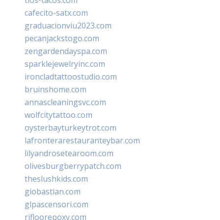
cafecito-satx.com
graduacionviu2023.com
pecanjackstogo.com
zengardendayspa.com
sparklejewelryinc.com
ironcladtattoostudio.com
bruinshome.com
annascleaningsvc.com
wolfcitytattoo.com
oysterbayturkeytrot.com
lafronterarestauranteybar.com
lilyandrosetearoom.com
olivesburgberrypatch.com
theslushkids.com
giobastian.com
glpascensori.com
rifloorepoxy.com