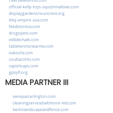
riverviewtennis.com
official-kelly-toys-squishmallows.com
displaygardenonsuncrest.org
bbq-empire-usa.com
feedstoreva.com
drogopets.com
ediblechalk.com
tabletennisnearme.com
oaksofa.com
soultacohtx.com
capishcaps.com
gpsyfl.org
MEDIA PARTNER III
vwrepairarlington.com
cleaningservicebaltimore-md.com
beckslandscapeandfence.com