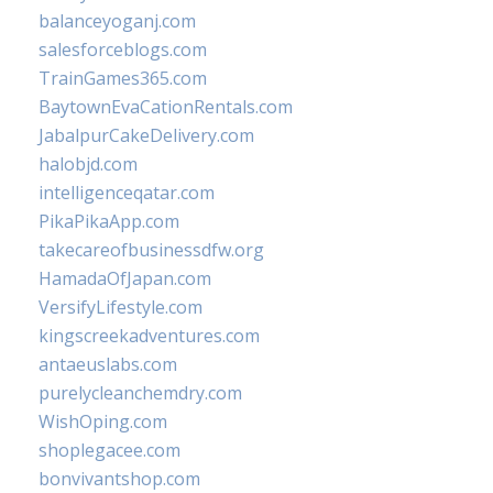
balanceyoganj.com
salesforceblogs.com
TrainGames365.com
BaytownEvaCationRentals.com
JabalpurCakeDelivery.com
halobjd.com
intelligenceqatar.com
PikaPikaApp.com
takecareofbusinessdfw.org
HamadaOfJapan.com
VersifyLifestyle.com
kingscreekadventures.com
antaeuslabs.com
purelycleanchemdry.com
WishOping.com
shoplegacee.com
bonvivantshop.com