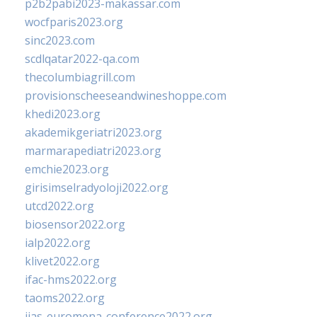
p2b2pabi2023-makassar.com
wocfparis2023.org
sinc2023.com
scdlqatar2022-qa.com
thecolumbiagrill.com
provisionscheeseandwineshoppe.com
khedi2023.org
akademikgeriatri2023.org
marmarapediatri2023.org
emchie2023.org
girisimselradyoloji2022.org
utcd2022.org
biosensor2022.org
ialp2022.org
klivet2022.org
ifac-hms2022.org
taoms2022.org
iias-euromena-conference2022.org