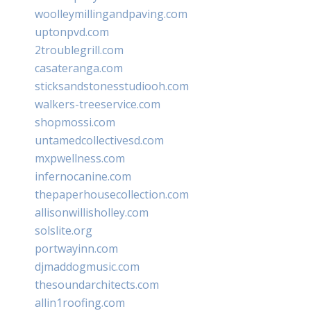
woolleymillingandpaving.com
uptonpvd.com
2troublegrill.com
casateranga.com
sticksandstonesstudiooh.com
walkers-treeservice.com
shopmossi.com
untamedcollectivesd.com
mxpwellness.com
infernocanine.com
thepaperhousecollection.com
allisonwillisholley.com
solslite.org
portwayinn.com
djmaddogmusic.com
thesoundarchitects.com
allin1roofing.com