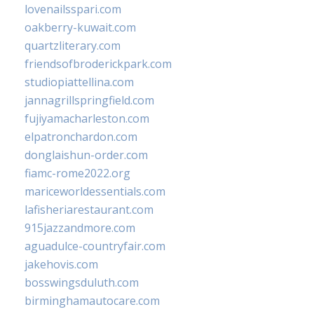
lovenailsspari.com
oakberry-kuwait.com
quartzliterary.com
friendsofbroderickpark.com
studiopiattellina.com
jannagrillspringfield.com
fujiyamacharleston.com
elpatronchardon.com
donglaishun-order.com
fiamc-rome2022.org
mariceworldessentials.com
lafisheriarestaurant.com
915jazzandmore.com
aguadulce-countryfair.com
jakehovis.com
bosswingsduluth.com
birminghamautocare.com