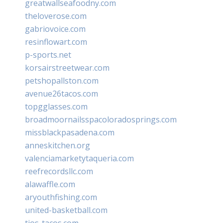
greatwallseafoodny.com
theloverose.com
gabriovoice.com
resinflowart.com
p-sports.net
korsairstreetwear.com
petshopallston.com
avenue26tacos.com
topgglasses.com
broadmoornailsspacoloradosprings.com
missblackpasadena.com
anneskitchen.org
valenciamarketytaqueria.com
reefrecordsllc.com
alawaffle.com
aryouthfishing.com
united-basketball.com
tios-tacos.com