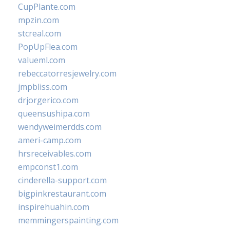
CupPlante.com
mpzin.com
stcreal.com
PopUpFlea.com
valueml.com
rebeccatorresjewelry.com
jmpbliss.com
drjorgerico.com
queensushipa.com
wendyweimerdds.com
ameri-camp.com
hrsreceivables.com
empconst1.com
cinderella-support.com
bigpinkrestaurant.com
inspirehuahin.com
memmingerspainting.com