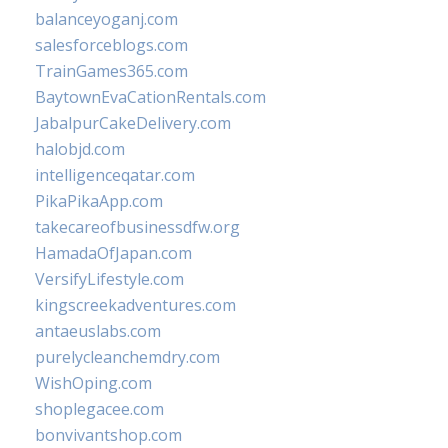
balanceyoganj.com
salesforceblogs.com
TrainGames365.com
BaytownEvaCationRentals.com
JabalpurCakeDelivery.com
halobjd.com
intelligenceqatar.com
PikaPikaApp.com
takecareofbusinessdfw.org
HamadaOfJapan.com
VersifyLifestyle.com
kingscreekadventures.com
antaeuslabs.com
purelycleanchemdry.com
WishOping.com
shoplegacee.com
bonvivantshop.com