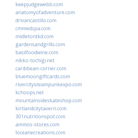
keepjudgewebb.com
anatomyofadventure.com
drivancastillo.com
cmmedspa.com
midletontkd.com
gardensandgrills.com
basilfoodwine.com
nikko-tochigi.net
caribbean-corner.com
bluemoongiftcards.com
rivercitysteampunkexpo.com
kchoops.net
mountainsideskateshop.com
kirtlandcitytavern.com
301nutritionspot.com
ammos-stores.com
loceanecreations.com