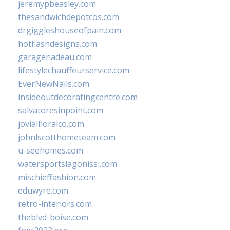
jeremypbeasley.com
thesandwichdepotcos.com
drgiggleshouseofpain.com
hotflashdesigns.com
garagenadeau.com
lifestylechauffeurservice.com
EverNewNails.com
insideoutdecoratingcentre.com
salvatoresinpoint.com
jovialfloralco.com
johnlscotthometeam.com
u-seehomes.com
watersportslagonissi.com
mischieffashion.com
eduwyre.com
retro-interiors.com
theblvd-boise.com