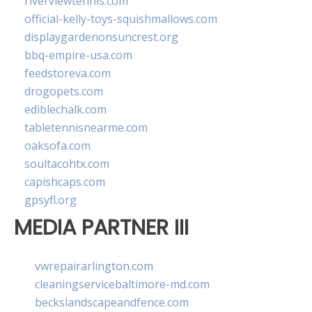
riverviewtennis.com
official-kelly-toys-squishmallows.com
displaygardenonsuncrest.org
bbq-empire-usa.com
feedstoreva.com
drogopets.com
ediblechalk.com
tabletennisnearme.com
oaksofa.com
soultacohtx.com
capishcaps.com
gpsyfl.org
MEDIA PARTNER III
vwrepairarlington.com
cleaningservicebaltimore-md.com
beckslandscapeandfence.com