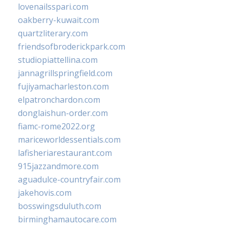
lovenailsspari.com
oakberry-kuwait.com
quartzliterary.com
friendsofbroderickpark.com
studiopiattellina.com
jannagrillspringfield.com
fujiyamacharleston.com
elpatronchardon.com
donglaishun-order.com
fiamc-rome2022.org
mariceworldessentials.com
lafisheriarestaurant.com
915jazzandmore.com
aguadulce-countryfair.com
jakehovis.com
bosswingsduluth.com
birminghamautocare.com