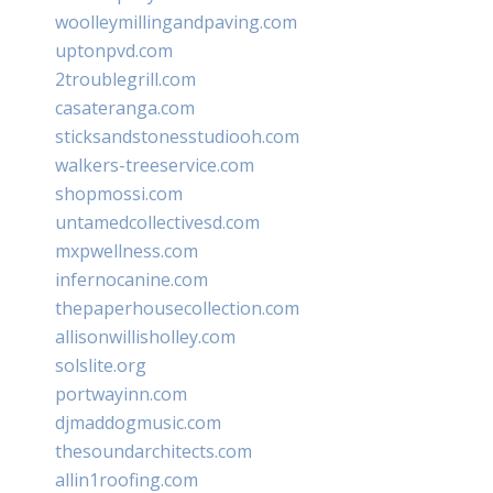
woolleymillingandpaving.com
uptonpvd.com
2troublegrill.com
casateranga.com
sticksandstonesstudiooh.com
walkers-treeservice.com
shopmossi.com
untamedcollectivesd.com
mxpwellness.com
infernocanine.com
thepaperhousecollection.com
allisonwillisholley.com
solslite.org
portwayinn.com
djmaddogmusic.com
thesoundarchitects.com
allin1roofing.com