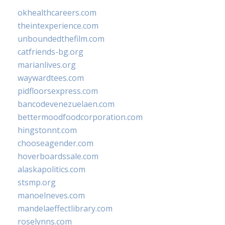
okhealthcareers.com
theintexperience.com
unboundedthefilm.com
catfriends-bg.org
marianlives.org
waywardtees.com
pidfloorsexpress.com
bancodevenezuelaen.com
bettermoodfoodcorporation.com
hingstonnt.com
chooseagender.com
hoverboardssale.com
alaskapolitics.com
stsmp.org
manoelneves.com
mandelaeffectlibrary.com
roselynns.com