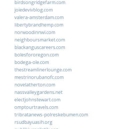
birdsongridgefarm.com
joiedevivblog.com
valera-amsterdam.com
libertybrandhemp.com
norwoodinnwi.com
neighboursmarket.com
blackanguscareers.com
bolesfororegon.com
bodega-ole.com
thestreamlinerlounge.com
mestrinorubanofc.com
novelatherton.com
nassvalleygardens.net
electjohnstewart.com
omptourtravels.com
tribratanews-polreskebumen.com
rsudbayuasih.org