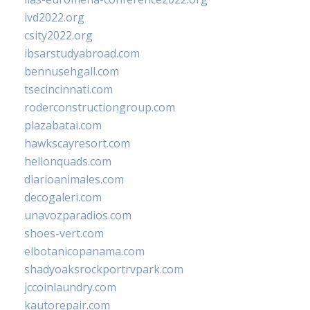
ivd2022.org
csity2022.org
ibsarstudyabroad.com
bennusehgall.com
tsecincinnati.com
roderconstructiongroup.com
plazabatai.com
hawkscayresort.com
hellonquads.com
diarioanimales.com
decogaleri.com
unavozparadios.com
shoes-vert.com
elbotanicopanama.com
shadyoaksrockportrvpark.com
jccoinlaundry.com
kautorepair.com