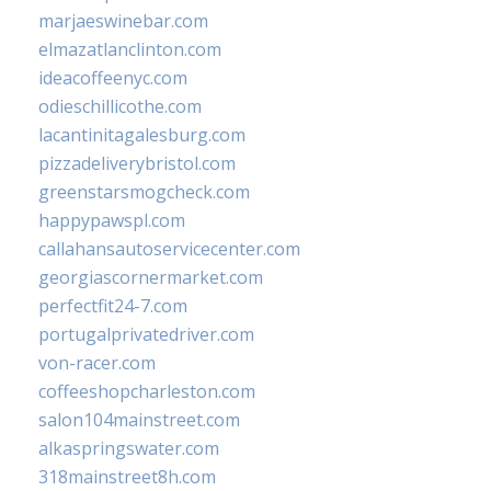
marjaeswinebar.com
elmazatlanclinton.com
ideacoffeenyc.com
odieschillicothe.com
lacantinitagalesburg.com
pizzadeliverybristol.com
greenstarsmogcheck.com
happypawspl.com
callahansautoservicecenter.com
georgiascornermarket.com
perfectfit24-7.com
portugalprivatedriver.com
von-racer.com
coffeeshopcharleston.com
salon104mainstreet.com
alkaspringswater.com
318mainstreet8h.com