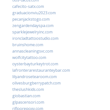
cafecito-satx.com
graduacionviu2023.com
pecanjackstogo.com
zengardendayspa.com
sparklejewelryinc.com
ironcladtattoostudio.com
bruinshome.com
annascleaningsvc.com
wolfcitytattoo.com
oysterbayturkeytrot.com
lafronterarestauranteybar.com
lilyandrosetearoom.com
olivesburgberrypatch.com
theslushkids.com
giobastian.com
glpascensori.com
rifloorepoxy.com