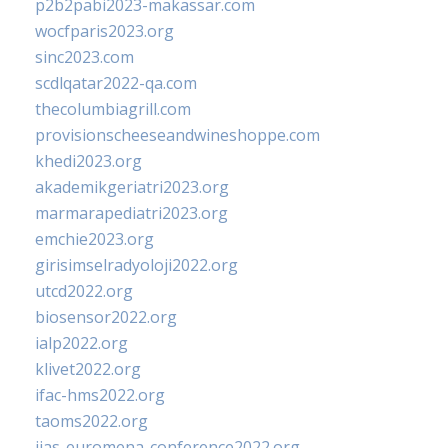
p2b2pabi2023-makassar.com
wocfparis2023.org
sinc2023.com
scdlqatar2022-qa.com
thecolumbiagrill.com
provisionscheeseandwineshoppe.com
khedi2023.org
akademikgeriatri2023.org
marmarapediatri2023.org
emchie2023.org
girisimselradyoloji2022.org
utcd2022.org
biosensor2022.org
ialp2022.org
klivet2022.org
ifac-hms2022.org
taoms2022.org
iias-euromena-conference2022.org