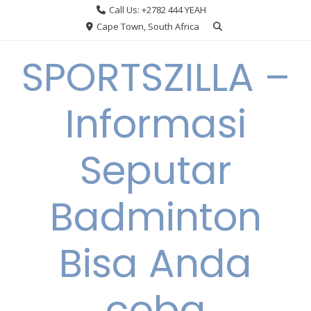
Skip
Call Us: +2782 444 YEAH
to
Cape Town, South Africa
content
SPORTSZILLA –
Informasi
Seputar
Badminton
Bisa Anda
coba