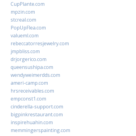
CupPlante.com
mpzin.com
stcreal.com
PopUpFlea.com
valueml.com
rebeccatorresjewelry.com
jmpbliss.com
drjorgerico.com
queensushipa.com
wendyweimerdds.com
ameri-camp.com
hrsreceivables.com
empconst1.com
cinderella-support.com
bigpinkrestaurant.com
inspirehuahin.com
memmingerspainting.com