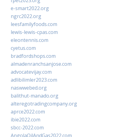
fpet2023.org
e-smart2022.org
ngrc2022.org
leesfamilyfoods.com
lewis-lewis-cpas.com
eleontennis.com
cyetus.com
bradfordshops.com
almadenranchsanjose.com
advocatevijay.com
adlibilimler2023.com
naswwebed.org
balithut-manado.org
alteregotradingcompany.org
aprce2022.com
ibie2022.com
sbcc-2022.com
AngolaOilAndGas2022.com