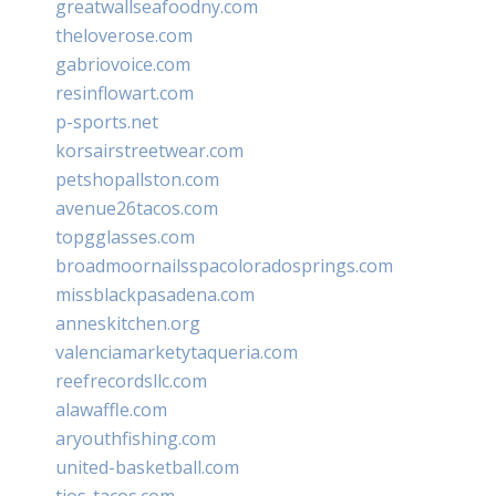
greatwallseafoodny.com
theloverose.com
gabriovoice.com
resinflowart.com
p-sports.net
korsairstreetwear.com
petshopallston.com
avenue26tacos.com
topgglasses.com
broadmoornailsspacoloradosprings.com
missblackpasadena.com
anneskitchen.org
valenciamarketytaqueria.com
reefrecordsllc.com
alawaffle.com
aryouthfishing.com
united-basketball.com
tios-tacos.com