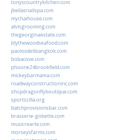
tonyscountrykitchen.com
jbellasnailspa.com
mychaihouse.com
alvisgrooming.com
thegeorginaestate.com
blythewoodseafood.com
paolosdelibangkok.com
bobacove.com
phoone24brookfield.com
mickeybarmama.com
roadwayconstructioninc.com
shopdragonflyboutique.com
sportszilla.org
batchprovisionsbar.com
brasserie-gobette.com
musicrearte.com
morseysfarms.com