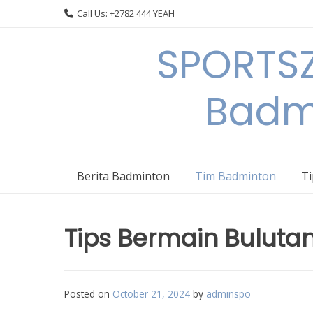
Skip
Call Us: +2782 444 YEAH
to
content
SPORTSZ
Badm
Berita Badminton
Tim Badminton
T
Tips Bermain Buluta
Posted on
October 21, 2024
by
adminspo