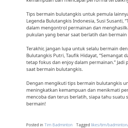
kemampuan dan mencapai performa terbaiknya
Tips bermain bulutangkis untuk pemula lainn
Legenda Bulutangkis Indonesia, Susi Susanti, 
dalam mengontrol permainan dan menghasilkan
pukulan yang benar saat berlatih dan bermain 
Terakhir, jangan lupa untuk selalu bermain d
Bulutangkis Putri, Taufik Hidayat, “Semanga
tetap fokus dan enjoy dalam permainan.” Jadi
saat bermain bulutangkis.
Dengan mengikuti tips bermain bulutangkis un
meningkatkan kemampuan dan menikmati perma
mencoba dan terus berlatih, siapa tahu suatu 
bermain!
Posted in
Tim Badminton
Tagged
likes/tim/badminton