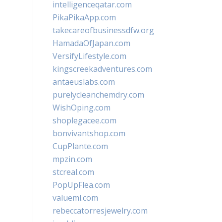
intelligenceqatar.com
PikaPikaApp.com
takecareofbusinessdfw.org
HamadaOfJapan.com
VersifyLifestyle.com
kingscreekadventures.com
antaeuslabs.com
purelycleanchemdry.com
WishOping.com
shoplegacee.com
bonvivantshop.com
CupPlante.com
mpzin.com
stcreal.com
PopUpFlea.com
valueml.com
rebeccatorresjewelry.com