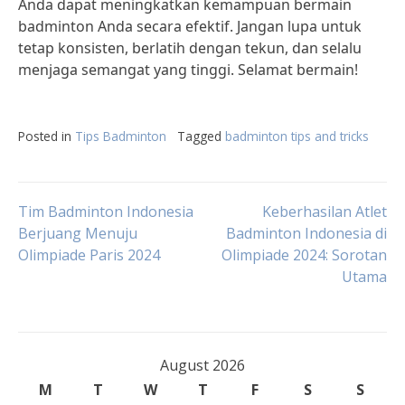
Anda dapat meningkatkan kemampuan bermain
badminton Anda secara efektif. Jangan lupa untuk
tetap konsisten, berlatih dengan tekun, dan selalu
menjaga semangat yang tinggi. Selamat bermain!
Posted in
Tips Badminton
Tagged
badminton tips and tricks
Post
Tim Badminton Indonesia
Keberhasilan Atlet
Berjuang Menuju
Badminton Indonesia di
Olimpiade Paris 2024
Olimpiade 2024: Sorotan
navigation
Utama
August 2026
M
T
W
T
F
S
S