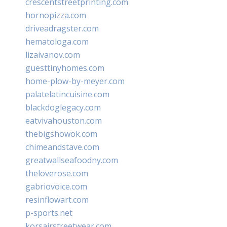
crescentstreetprinting.com
hornopizza.com
driveadragster.com
hematologa.com
lizaivanov.com
guesttinyhomes.com
home-plow-by-meyer.com
palatelatincuisine.com
blackdoglegacy.com
eatvivahouston.com
thebigshowok.com
chimeandstave.com
greatwallseafoodny.com
theloverose.com
gabriovoice.com
resinflowart.com
p-sports.net
korsairstreetwear.com