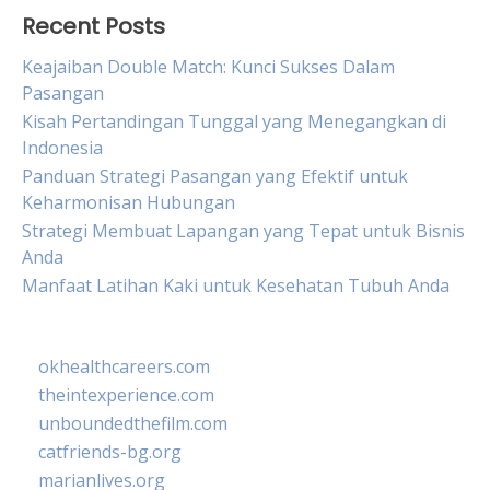
Recent Posts
Keajaiban Double Match: Kunci Sukses Dalam
Pasangan
Kisah Pertandingan Tunggal yang Menegangkan di
Indonesia
Panduan Strategi Pasangan yang Efektif untuk
Keharmonisan Hubungan
Strategi Membuat Lapangan yang Tepat untuk Bisnis
Anda
Manfaat Latihan Kaki untuk Kesehatan Tubuh Anda
okhealthcareers.com
theintexperience.com
unboundedthefilm.com
catfriends-bg.org
marianlives.org