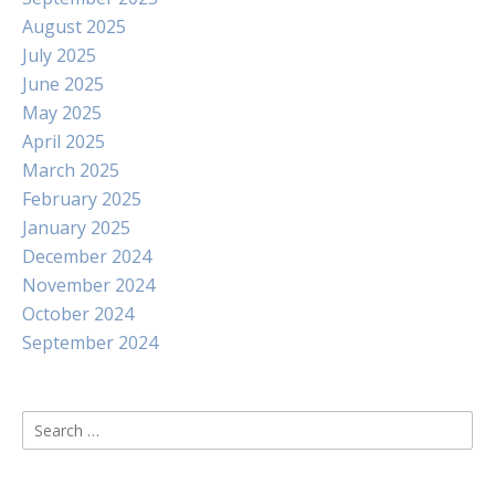
August 2025
July 2025
June 2025
May 2025
April 2025
March 2025
February 2025
January 2025
December 2024
November 2024
October 2024
September 2024
Search
for: