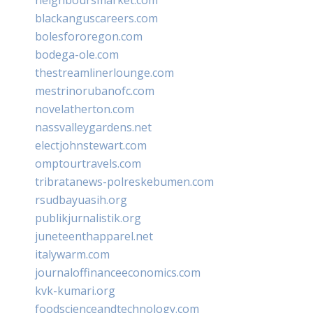
blackanguscareers.com
bolesfororegon.com
bodega-ole.com
thestreamlinerlounge.com
mestrinorubanofc.com
novelatherton.com
nassvalleygardens.net
electjohnstewart.com
omptourtravels.com
tribratanews-polreskebumen.com
rsudbayuasih.org
publikjurnalistik.org
juneteenthapparel.net
italywarm.com
journaloffinanceeconomics.com
kvk-kumari.org
foodscienceandtechnology.com