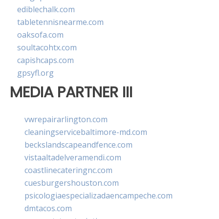
ediblechalk.com
tabletennisnearme.com
oaksofa.com
soultacohtx.com
capishcaps.com
gpsyfl.org
MEDIA PARTNER III
vwrepairarlington.com
cleaningservicebaltimore-md.com
beckslandscapeandfence.com
vistaaltadelveramendi.com
coastlinecateringnc.com
cuesburgershouston.com
psicologiaespecializadaencampeche.com
dmtacos.com