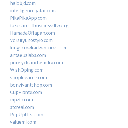
halobjd.com
intelligenceqatar.com
PikaPikaApp.com
takecareofbusinessdfw.org
HamadaOfJapan.com
VersifyLifestyle.com
kingscreekadventures.com
antaeuslabs.com
purelycleanchemdry.com
WishOping.com
shoplegacee.com
bonvivantshop.com
CupPlante.com
mpzin.com
stcreal.com
PopUpFlea.com
valueml.com