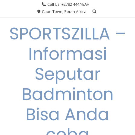
Skip
Call Us: +2782 444 YEAH
to
Cape Town, South Africa
content
SPORTSZILLA –
Informasi
Seputar
Badminton
Bisa Anda
coba