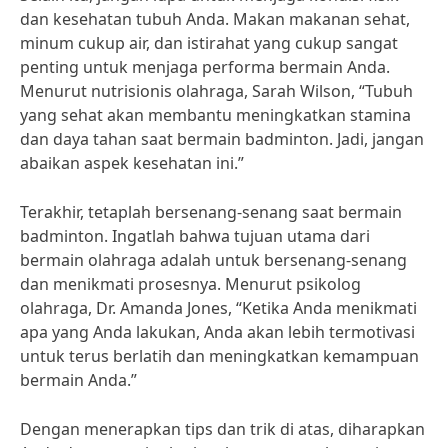
dan kesehatan tubuh Anda. Makan makanan sehat,
minum cukup air, dan istirahat yang cukup sangat
penting untuk menjaga performa bermain Anda.
Menurut nutrisionis olahraga, Sarah Wilson, “Tubuh
yang sehat akan membantu meningkatkan stamina
dan daya tahan saat bermain badminton. Jadi, jangan
abaikan aspek kesehatan ini.”
Terakhir, tetaplah bersenang-senang saat bermain
badminton. Ingatlah bahwa tujuan utama dari
bermain olahraga adalah untuk bersenang-senang
dan menikmati prosesnya. Menurut psikolog
olahraga, Dr. Amanda Jones, “Ketika Anda menikmati
apa yang Anda lakukan, Anda akan lebih termotivasi
untuk terus berlatih dan meningkatkan kemampuan
bermain Anda.”
Dengan menerapkan tips dan trik di atas, diharapkan