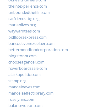
okhealthcareers.com
theintexperience.com
unboundedthefilm.com
catfriends-bg.org
marianlives.org
waywardtees.com
pidfloorsexpress.com
bancodevenezuelaen.com
bettermoodfoodcorporation.com
hingstonnt.com
chooseagender.com
hoverboardssale.com
alaskapolitics.com
stsmp.org
manoelneves.com
mandelaeffectlibrary.com
roselynns.com
balanceyoganj.com