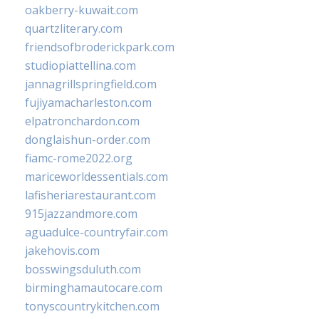
oakberry-kuwait.com
quartzliterary.com
friendsofbroderickpark.com
studiopiattellina.com
jannagrillspringfield.com
fujiyamacharleston.com
elpatronchardon.com
donglaishun-order.com
fiamc-rome2022.org
mariceworldessentials.com
lafisheriarestaurant.com
915jazzandmore.com
aguadulce-countryfair.com
jakehovis.com
bosswingsduluth.com
birminghamautocare.com
tonyscountrykitchen.com