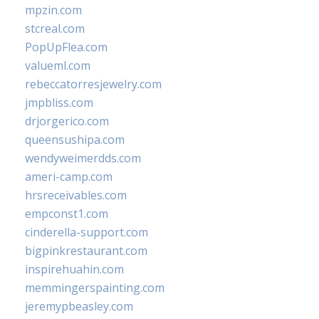
mpzin.com
stcreal.com
PopUpFlea.com
valueml.com
rebeccatorresjewelry.com
jmpbliss.com
drjorgerico.com
queensushipa.com
wendyweimerdds.com
ameri-camp.com
hrsreceivables.com
empconst1.com
cinderella-support.com
bigpinkrestaurant.com
inspirehuahin.com
memmingerspainting.com
jeremypbeasley.com