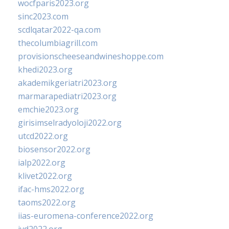
wocfparis2023.org
sinc2023.com
scdlqatar2022-qa.com
thecolumbiagrill.com
provisionscheeseandwineshoppe.com
khedi2023.org
akademikgeriatri2023.org
marmarapediatri2023.org
emchie2023.org
girisimselradyoloji2022.org
utcd2022.org
biosensor2022.org
ialp2022.org
klivet2022.org
ifac-hms2022.org
taoms2022.org
iias-euromena-conference2022.org