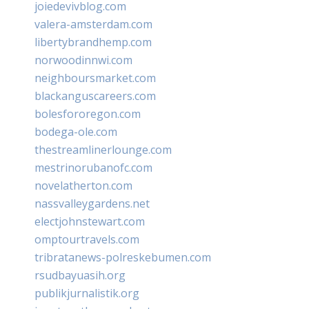
joiedevivblog.com
valera-amsterdam.com
libertybrandhemp.com
norwoodinnwi.com
neighboursmarket.com
blackanguscareers.com
bolesfororegon.com
bodega-ole.com
thestreamlinerlounge.com
mestrinorubanofc.com
novelatherton.com
nassvalleygardens.net
electjohnstewart.com
omptourtravels.com
tribratanews-polreskebumen.com
rsudbayuasih.org
publikjurnalistik.org