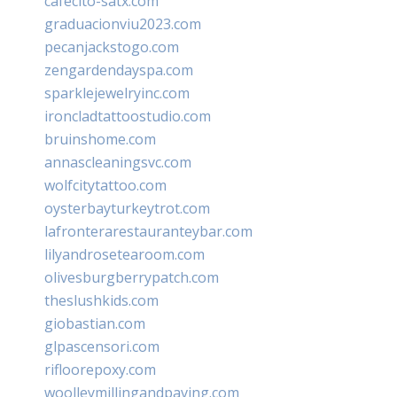
cafecito-satx.com
graduacionviu2023.com
pecanjackstogo.com
zengardendayspa.com
sparklejewelryinc.com
ironcladtattoostudio.com
bruinshome.com
annascleaningsvc.com
wolfcitytattoo.com
oysterbayturkeytrot.com
lafronterarestauranteybar.com
lilyandrosetearoom.com
olivesburgberrypatch.com
theslushkids.com
giobastian.com
glpascensori.com
rifloorepoxy.com
woolleymillingandpaving.com