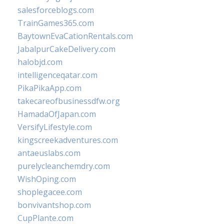
salesforceblogs.com
TrainGames365.com
BaytownEvaCationRentals.com
JabalpurCakeDelivery.com
halobjd.com
intelligenceqatar.com
PikaPikaApp.com
takecareofbusinessdfw.org
HamadaOfJapan.com
VersifyLifestyle.com
kingscreekadventures.com
antaeuslabs.com
purelycleanchemdry.com
WishOping.com
shoplegacee.com
bonvivantshop.com
CupPlante.com