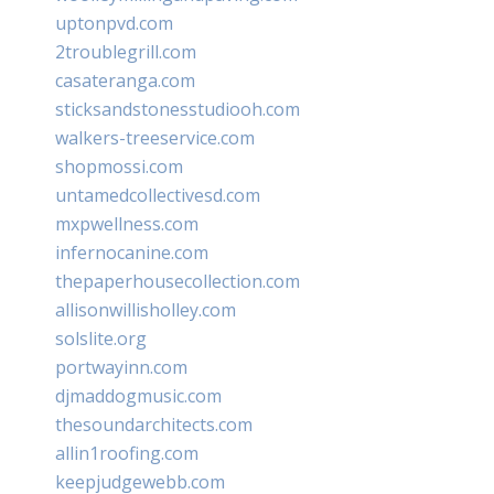
uptonpvd.com
2troublegrill.com
casateranga.com
sticksandstonesstudiooh.com
walkers-treeservice.com
shopmossi.com
untamedcollectivesd.com
mxpwellness.com
infernocanine.com
thepaperhousecollection.com
allisonwillisholley.com
solslite.org
portwayinn.com
djmaddogmusic.com
thesoundarchitects.com
allin1roofing.com
keepjudgewebb.com