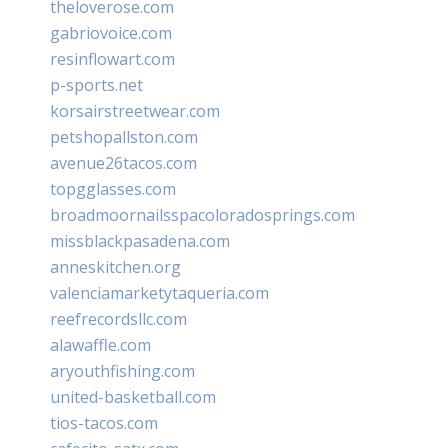
theloverose.com
gabriovoice.com
resinflowart.com
p-sports.net
korsairstreetwear.com
petshopallston.com
avenue26tacos.com
topgglasses.com
broadmoornailsspacoloradosprings.com
missblackpasadena.com
anneskitchen.org
valenciamarketytaqueria.com
reefrecordsllc.com
alawaffle.com
aryouthfishing.com
united-basketball.com
tios-tacos.com