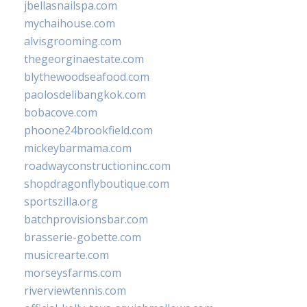
jbellasnailspa.com
mychaihouse.com
alvisgrooming.com
thegeorginaestate.com
blythewoodseafood.com
paolosdelibangkok.com
bobacove.com
phoone24brookfield.com
mickeybarmama.com
roadwayconstructioninc.com
shopdragonflyboutique.com
sportszilla.org
batchprovisionsbar.com
brasserie-gobette.com
musicrearte.com
morseysfarms.com
riverviewtennis.com