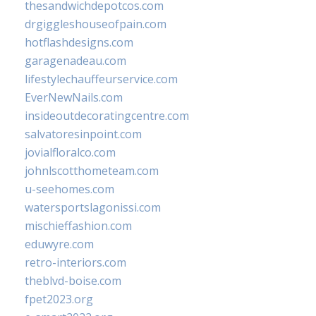
thesandwichdepotcos.com
drgiggleshouseofpain.com
hotflashdesigns.com
garagenadeau.com
lifestylechauffeurservice.com
EverNewNails.com
insideoutdecoratingcentre.com
salvatoresinpoint.com
jovialfloralco.com
johnlscotthometeam.com
u-seehomes.com
watersportslagonissi.com
mischieffashion.com
eduwyre.com
retro-interiors.com
theblvd-boise.com
fpet2023.org