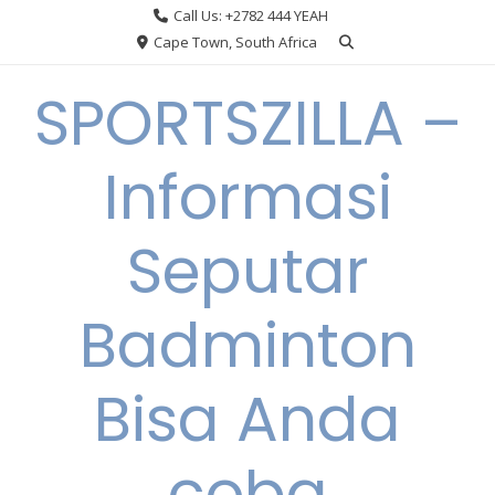
Skip
Call Us: +2782 444 YEAH
to
Cape Town, South Africa
content
SPORTSZILLA –
Informasi
Seputar
Badminton
Bisa Anda
coba