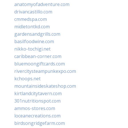
anatomyofadventure.com
drivancastillo.com
cmmedspa.com
midletontkd.com
gardensandgrills.com
basilfoodwine.com
nikko-tochigi.net
caribbean-corner.com
bluemoongiftcards.com
rivercitysteampunkexpo.com
kchoops.net
mountainsideskateshop.com
kirtlandcitytavern.com
301nutritionspot.com
ammos-stores.com
loceanecreations.com
birdsongridgefarm.com