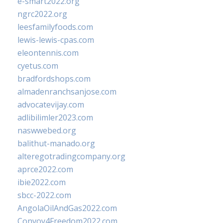
e-smart2022.org
ngrc2022.org
leesfamilyfoods.com
lewis-lewis-cpas.com
eleontennis.com
cyetus.com
bradfordshops.com
almadenranchsanjose.com
advocatevijay.com
adlibilimler2023.com
naswwebed.org
balithut-manado.org
alteregotradingcompany.org
aprce2022.com
ibie2022.com
sbcc-2022.com
AngolaOilAndGas2022.com
Convoy4Freedom2022.com