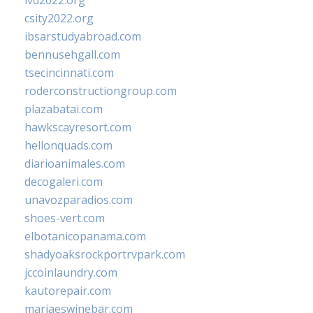
ivd2022.org
csity2022.org
ibsarstudyabroad.com
bennusehgall.com
tsecincinnati.com
roderconstructiongroup.com
plazabatai.com
hawkscayresort.com
hellonquads.com
diarioanimales.com
decogaleri.com
unavozparadios.com
shoes-vert.com
elbotanicopanama.com
shadyoaksrockportrvpark.com
jccoinlaundry.com
kautorepair.com
marjaeswinebar.com