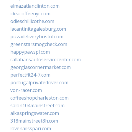
elmazatlanclinton.com
ideacoffeenyc.com
odieschillicothe.com
lacantinitagalesburg.com
pizzadeliverybristol.com
greenstarsmogcheck.com
happypawspl.com
callahansautoservicecenter.com
georgiascornermarket.com
perfectfit24-7.com
portugalprivatedriver.com
von-racer.com
coffeeshopcharleston.com
salon104mainstreet.com
alkaspringswater.com
318mainstreet8h.com
lovenailsspari.com