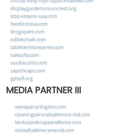
official-kelly-toys-squishmallows.com
displaygardenonsuncrest.org
bbq-empire-usa.com
feedstoreva.com
drogopets.com
ediblechalk.com
tabletennisnearme.com
oaksofa.com
soultacohtx.com
capishcaps.com
gpsyfl.org
MEDIA PARTNER III
vwrepairarlington.com
cleaningservicebaltimore-md.com
beckslandscapeandfence.com
vistaaltadelveramendi.com