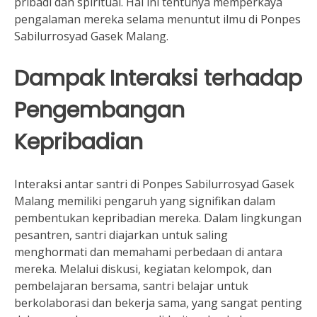
pribadi dan spiritual. Hal ini tentunya memperkaya
pengalaman mereka selama menuntut ilmu di Ponpes
Sabilurrosyad Gasek Malang.
Dampak Interaksi terhadap
Pengembangan
Kepribadian
Interaksi antar santri di Ponpes Sabilurrosyad Gasek
Malang memiliki pengaruh yang signifikan dalam
pembentukan kepribadian mereka. Dalam lingkungan
pesantren, santri diajarkan untuk saling
menghormati dan memahami perbedaan di antara
mereka. Melalui diskusi, kegiatan kelompok, dan
pembelajaran bersama, santri belajar untuk
berkolaborasi dan bekerja sama, yang sangat penting