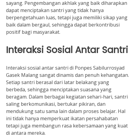
sayang. Pengembangan akhlak yang baik diharapkan
dapat menciptakan santri yang tidak hanya
berpengetahuan luas, tetapi juga memiliki sikap yang
baik dalam bergaul, sehingga dapat berkontribusi
positif bagi masyarakat.
Interaksi Sosial Antar Santri
Interaksi sosial antar santri di Ponpes Sabilurrosyad
Gasek Malang sangat dinamis dan penuh kehangatan.
Setiap santri berasal dari latar belakang yang
berbeda, sehingga menciptakan suasana yang
beragam. Dalam berbagai kegiatan sehari-hari, santri
saling berkomunikasi, bertukar pikiran, dan
mendukung satu sama lain dalam proses belajar. Hal
ini tidak hanya memperkuat ikatan persahabatan
tetapi juga membangun rasa kebersamaan yang kuat
di antara mereka.