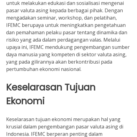
untuk melakukan edukasi dan sosialisasi mengenai
pasar valuta asing kepada berbagai pihak. Dengan
mengadakan seminar, workshop, dan pelatihan,
IFEMC berupaya untuk meningkatkan pengetahuan
dan pemahaman pelaku pasar tentang dinamika dan
risiko yang ada dalam perdagangan valas. Melalui
upaya ini, IFEMC mendukung pengembangan sumber
daya manusia yang kompeten di sektor valuta asing,
yang pada gilirannya akan berkontribusi pada
pertumbuhan ekonomi nasional.
Keselarasan Tujuan
Ekonomi
Keselarasan tujuan ekonomi merupakan hal yang
krusial dalam pengembangan pasar valuta asing di
Indonesia. IFEMC berperan penting dalam