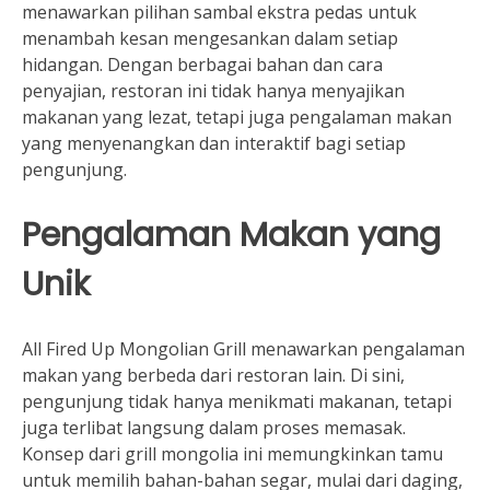
menawarkan pilihan sambal ekstra pedas untuk
menambah kesan mengesankan dalam setiap
hidangan. Dengan berbagai bahan dan cara
penyajian, restoran ini tidak hanya menyajikan
makanan yang lezat, tetapi juga pengalaman makan
yang menyenangkan dan interaktif bagi setiap
pengunjung.
Pengalaman Makan yang
Unik
All Fired Up Mongolian Grill menawarkan pengalaman
makan yang berbeda dari restoran lain. Di sini,
pengunjung tidak hanya menikmati makanan, tetapi
juga terlibat langsung dalam proses memasak.
Konsep dari grill mongolia ini memungkinkan tamu
untuk memilih bahan-bahan segar, mulai dari daging,