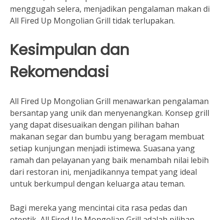
menggugah selera, menjadikan pengalaman makan di
All Fired Up Mongolian Grill tidak terlupakan.
Kesimpulan dan
Rekomendasi
All Fired Up Mongolian Grill menawarkan pengalaman
bersantap yang unik dan menyenangkan. Konsep grill
yang dapat disesuaikan dengan pilihan bahan
makanan segar dan bumbu yang beragam membuat
setiap kunjungan menjadi istimewa. Suasana yang
ramah dan pelayanan yang baik menambah nilai lebih
dari restoran ini, menjadikannya tempat yang ideal
untuk berkumpul dengan keluarga atau teman.
Bagi mereka yang mencintai cita rasa pedas dan
otentik, All Fired Up Mongolian Grill adalah pilihan