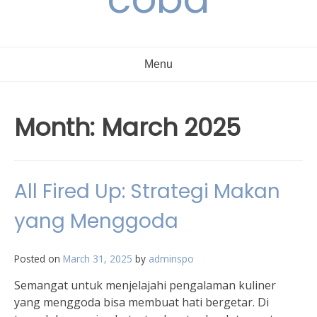
Menu
Month:
March 2025
All Fired Up: Strategi Makan
yang Menggoda
Posted on
March 31, 2025
by
adminspo
Semangat untuk menjelajahi pengalaman kuliner
yang menggoda bisa membuat hati bergetar. Di