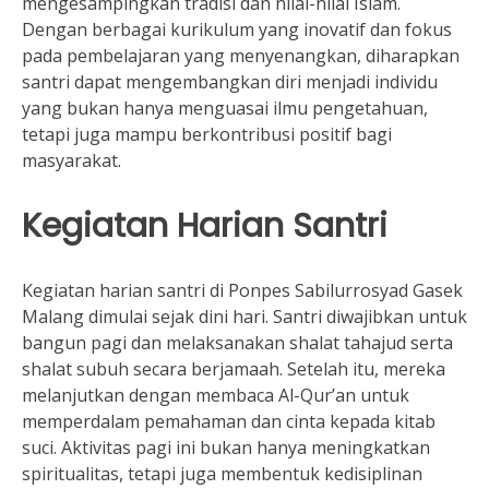
mengesampingkan tradisi dan nilai-nilai Islam.
Dengan berbagai kurikulum yang inovatif dan fokus
pada pembelajaran yang menyenangkan, diharapkan
santri dapat mengembangkan diri menjadi individu
yang bukan hanya menguasai ilmu pengetahuan,
tetapi juga mampu berkontribusi positif bagi
masyarakat.
Kegiatan Harian Santri
Kegiatan harian santri di Ponpes Sabilurrosyad Gasek
Malang dimulai sejak dini hari. Santri diwajibkan untuk
bangun pagi dan melaksanakan shalat tahajud serta
shalat subuh secara berjamaah. Setelah itu, mereka
melanjutkan dengan membaca Al-Qur’an untuk
memperdalam pemahaman dan cinta kepada kitab
suci. Aktivitas pagi ini bukan hanya meningkatkan
spiritualitas, tetapi juga membentuk kedisiplinan