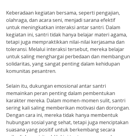
Keberadaan kegiatan bersama, seperti pengajian,
olahraga, dan acara seni, menjadi sarana efektif
untuk meningkatkan interaksi antar santri. Dalam
kegiatan ini, santri tidak hanya belajar materi agama,
tetapi juga mempraktikkan nilai-nilai kerjasama dan
toleransi. Melalui interaksi tersebut, mereka belajar
untuk saling menghargai perbedaan dan membangun
solidaritas, yang sangat penting dalam kehidupan
komunitas pesantren.
Selain itu, dukungan emosional antar santri
memainkan peran penting dalam pembentukan
karakter mereka. Dalam momen-momen sulit, santri
sering kali saling memberikan motivasi dan dorongan.
Dengan cara ini, mereka tidak hanya membentuk
hubungan sosial yang sehat, tetapi juga menciptakan
suasana yang positif untuk berkembang secara