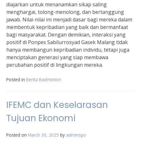
diajarkan untuk menanamkan sikap saling
menghargai, tolong-menolong, dan bertanggung
jawab. Nilai-nilai ini menjadi dasar bagi mereka dalam
membentuk kepribadian yang baik dan bermanfaat
bagi masyarakat. Dengan demikian, interaksi yang
positif di Ponpes Sabilurrosyad Gasek Malang tidak
hanya membangun kepribadian individu, tetapi juga
menciptakan generasi yang siap membawa
perubahan positif di lingkungan mereka.
Posted in
Berita Badminton
IFEMC dan Keselarasan
Tujuan Ekonomi
Posted on
March 30, 2025
by
adminspo