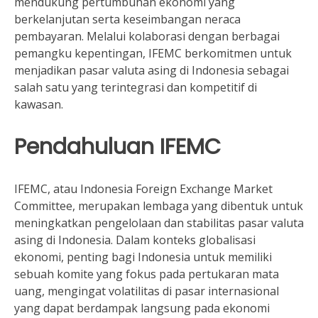
mendukung pertumbuhan ekonomi yang
berkelanjutan serta keseimbangan neraca
pembayaran. Melalui kolaborasi dengan berbagai
pemangku kepentingan, IFEMC berkomitmen untuk
menjadikan pasar valuta asing di Indonesia sebagai
salah satu yang terintegrasi dan kompetitif di
kawasan.
Pendahuluan IFEMC
IFEMC, atau Indonesia Foreign Exchange Market
Committee, merupakan lembaga yang dibentuk untuk
meningkatkan pengelolaan dan stabilitas pasar valuta
asing di Indonesia. Dalam konteks globalisasi
ekonomi, penting bagi Indonesia untuk memiliki
sebuah komite yang fokus pada pertukaran mata
uang, mengingat volatilitas di pasar internasional
yang dapat berdampak langsung pada ekonomi