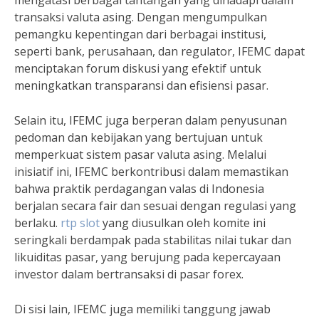
mengatasi berbagai tantangan yang dihadapi dalam
transaksi valuta asing. Dengan mengumpulkan
pemangku kepentingan dari berbagai institusi,
seperti bank, perusahaan, dan regulator, IFEMC dapat
menciptakan forum diskusi yang efektif untuk
meningkatkan transparansi dan efisiensi pasar.
Selain itu, IFEMC juga berperan dalam penyusunan
pedoman dan kebijakan yang bertujuan untuk
memperkuat sistem pasar valuta asing. Melalui
inisiatif ini, IFEMC berkontribusi dalam memastikan
bahwa praktik perdagangan valas di Indonesia
berjalan secara fair dan sesuai dengan regulasi yang
berlaku.
rtp slot
yang diusulkan oleh komite ini
seringkali berdampak pada stabilitas nilai tukar dan
likuiditas pasar, yang berujung pada kepercayaan
investor dalam bertransaksi di pasar forex.
Di sisi lain, IFEMC juga memiliki tanggung jawab