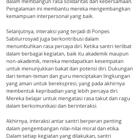
dalam membangun rasa solidaritas dan kebersamaan.
Pengalaman ini membantu mereka mengembangkan
kemampuan interpersonal yang baik.
Selanjutnya, interaksi yang terjadi di Ponpes
Sabilurrosyad juga berkontribusi dalam
menumbuhkan rasa percaya diri. Ketika santri terlibat
dalam berbagai kegiatan, baik itu akademik maupun
non-akademik, mereka mendapatkan kesempatan
untuk menunjukkan bakat dan potensi diri. Dukungan
dari teman-teman dan guru menciptakan lingkungan
yang aman untuk berekspresi, yang pada akhirnya
membentuk kepribadian yang lebih percaya diri.
Mereka belajar untuk mengatasi rasa takut dan ragu
dalam berkomunikasi dan berinteraksi.
Akhirnya, interaksi antar santri berperan penting
dalam pengembangan nilai-nilai moral dan etika.
Dalam setiap kegiatan yang dilakukan, santri