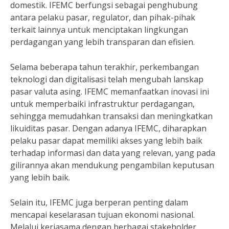
domestik. IFEMC berfungsi sebagai penghubung
antara pelaku pasar, regulator, dan pihak-pihak
terkait lainnya untuk menciptakan lingkungan
perdagangan yang lebih transparan dan efisien.
Selama beberapa tahun terakhir, perkembangan
teknologi dan digitalisasi telah mengubah lanskap
pasar valuta asing. IFEMC memanfaatkan inovasi ini
untuk memperbaiki infrastruktur perdagangan,
sehingga memudahkan transaksi dan meningkatkan
likuiditas pasar. Dengan adanya IFEMC, diharapkan
pelaku pasar dapat memiliki akses yang lebih baik
terhadap informasi dan data yang relevan, yang pada
gilirannya akan mendukung pengambilan keputusan
yang lebih baik.
Selain itu, IFEMC juga berperan penting dalam
mencapai keselarasan tujuan ekonomi nasional.
Melalui kerjasama dengan berbagai stakeholder,