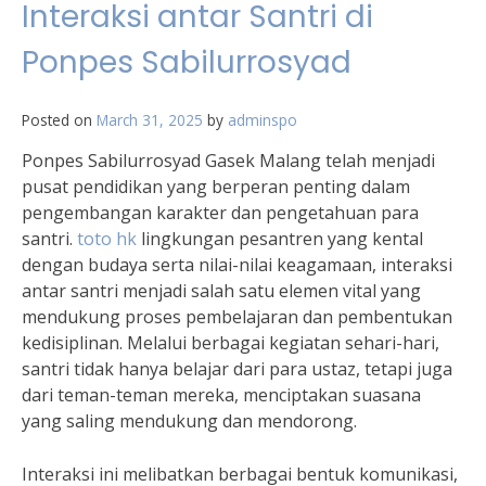
Interaksi antar Santri di
Ponpes Sabilurrosyad
Posted on
March 31, 2025
by
adminspo
Ponpes Sabilurrosyad Gasek Malang telah menjadi
pusat pendidikan yang berperan penting dalam
pengembangan karakter dan pengetahuan para
santri.
toto hk
lingkungan pesantren yang kental
dengan budaya serta nilai-nilai keagamaan, interaksi
antar santri menjadi salah satu elemen vital yang
mendukung proses pembelajaran dan pembentukan
kedisiplinan. Melalui berbagai kegiatan sehari-hari,
santri tidak hanya belajar dari para ustaz, tetapi juga
dari teman-teman mereka, menciptakan suasana
yang saling mendukung dan mendorong.
Interaksi ini melibatkan berbagai bentuk komunikasi,